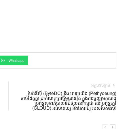
Whatsapp
អត្ថបទបន្ទាប់
បៃត៍ឌីស៊ី (ByteDC) និង ពេទ្យយើង (Pethyoeung)
ចាប់ដៃគូគ្នា ជាកំណត់ត្រាថ្មីមួយទៀត ក្នុងការចូលរួមកសាង
ប្រព័ន្ធសុខាភិបាលឌីជីថល​នៅកម្ពុជា លើប្រព័ន្ធក្លៅ
(CLOUD) អធិបតេយ្យ និងឯករាជ្យ របស់បៃត៍ឌីស៊ី!