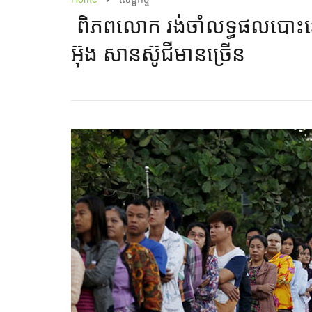
​​ ពិភពលោក​ ​​​រង់ចាំ​លទ្ធផល​បោះឆ្
អ៊ុង សានស៊ូជី​មាន​ច្រើន​​