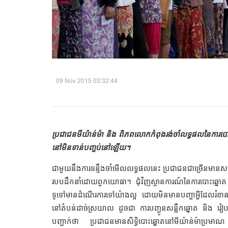
09 Nov 2015 03:32:44
ប្រជាជន​មីយ៉ាន់ម៉ា និង ពិភពលោក​កំពុង​រង់ចាំ​លទ្ធផល​នៃ​ការ​បោះឆ្នោ
នៅ​​មិន​ទាន់​បញ្ចប់​នៅ​ឡើយ​។ ​
ជាមួយ​នឹង​ការ​ទន្ទឹង​ចាំ​មើល​លទ្ធផល​នេះ​​ ​ប្រជាជន​ជាច្រើន​មាន​សង្ឃ
របប​ដឹកនាំ​ដោយ​ពួក​យោធា​។ ​ជុំវិញ​ស្ថានការណ៍​នៃ​ការបោះឆ្នោត​​ គ
ទូទៅ​មាន​ដំណើរ​ការ​ទៅ​យ៉ាង​ល្អ​ ដោយ​មិន​មាន​បញ្ហា​អ្វី​​ដែល​រំខាន
នៅ​តំបន់​ដាច់ស្រយាល​ ដូចជា​ ការ​បញ្ជូន​សន្លឹកឆ្នោត​ និង រៀបចំ
បញ្ជាក់​ថា ​ ​​​ប្រជាជន​មាន​សិទ្ធិ​បោះឆ្នោតនៅមីយ៉ាន់ម៉ា​ប្រមា