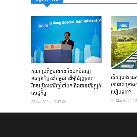
សេដ្ឋកិច្ច
សេដ្ឋកិច្ច
គណៈប្រតិភូហុងកុងនឹងមកបំពេញ
តើគម្រោង មរតកប
ទស្សនកិច្ចនៅកម្ពុជា ដើម្បីជំរុញភាព
ទៅជាគម្រោ
រីកចម្រើនទៅវិញទៅមក និងការអភិវឌ្ឍន៍
របៀប​ណា?
សេដ្ឋកិច្ច
24 Mar 2024 12
25 Jul 2024 12:07:00