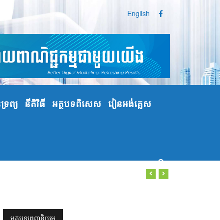
English
្រព្យ
នីតិវិធី
អត្ថបទពិសេស
រៀនអង់គ្លេស
អត្ថបទពេញនិយម