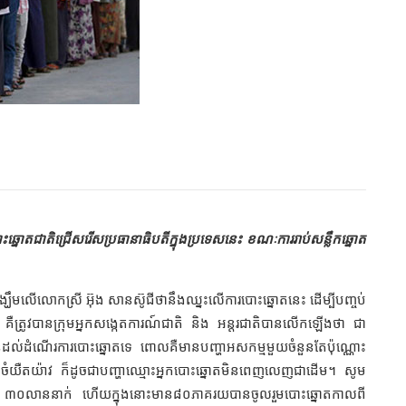
ត​ជាតិ​​​ជ្រើសរើស​ប្រធានាធិបតី​​​ក្នុង​ប្រទេស​នេះ​ ​ខណៈ​ការ​រាប់​សន្លឹកឆ្នោត​
ឹម​លើ​លោក​ស្រី​ អ៊ុង សានស៊ូជី​​​ថា​នឹង​ឈ្នះ​លើ​ការ​បោះឆ្នោត​នេះ ​ដើម្បី​បញ្ចប់​
ឺត្រូវ​បាន​ក្រុម​អ្នក​សង្កេតការណ៍​ជាតិ​ និង អន្តរជាតិ​បាន​លើក​ឡើង​ថា ​​​ជា
​ដល់​ដំណើរការ​បោះឆ្នោត​ទេ​ ​​ពោល​គឺ​មាន​បញ្ហា​អសកម្ម​មួយ​ចំនួន​តែ​​ប៉ុណ្ណោះ​
​យឺតយ៉ាវ​ ​ក៏ដូចជា​​​បញ្ហា​ឈ្មោះ​អ្នក​បោះឆ្នោត​មិន​ពេញលេញ​ជាដើម​។​ ​​សូម​
ណ ៣០​លាន​នាក់​ ​​ហើយ​ក្នុង​​នោះមាន​៨០​ភាគរយ​បាន​ចូល​រួម​បោះឆ្នោត​កាល​ពី​