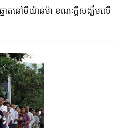
នោត​នៅ​មីយ៉ាន់ម៉ា​ ខណៈ​​ក្តី​សង្ឃឹម​លើ​​