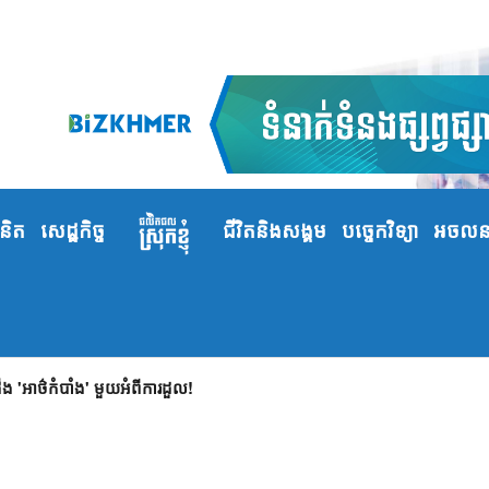
ំនិត
សេដ្ឋកិច្ច
ជីវិតនិងសង្គម
បច្ចេកវិទ្យា
អចលនទ
 'អាថ៌កំបាំង' មួយអំពីការដួល!