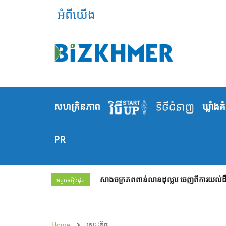
អំពីយើង
សហគ្រិនភាព
ឃ្លាំង​គ
PR
សាងចក្រភពពាន់លានដុល្លារ ចេញពីការយល់ដឹង
អត្ថបទថ្មីបំផុត
Home
សេដ្ឋកិច្ច