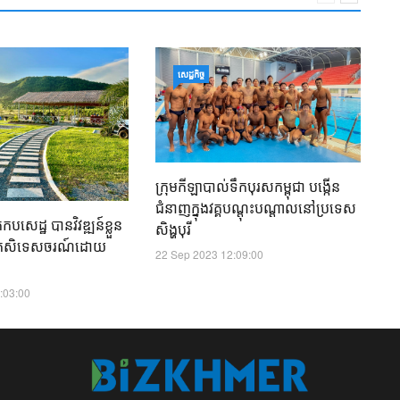
ឧ
សេដ្ឋកិច្ច
ទ្
ក
01
ក្រុមកីឡាបាល់ទឹកបុរសកម្ពុជា បង្កើន
ជំនាញក្នុងវគ្គបណ្តុះបណ្តាលនៅប្រទេស
សេដ្ឋ​ បានវិវឌ្ឍន៍ខ្លួន
សិង្ហបុរី
ងកសិទេសចរណ៍ដោយ
22 Sep 2023 12:09:00
:03:00