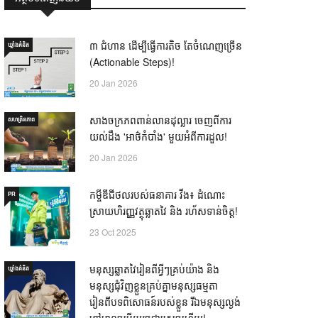
៣ ជំហាន ដើម្បីធ្វើការតិច តែចំណេញច្រើន
ឃ្លាំង​គំនិត
(Actionable Steps)!
20 Jan 2026
សាងចក្រភពពាន់លានដុល្លារ ចេញពីការ
សហគ្រិនភាព
យល់ដឹង 'អាថ៌កំបាំង' មួយអំពីការដួល!
20 Jan 2026
កម្ចីឌីជីថលរបស់ធនាគារ វីង៖ ដំណោះ
PR
ស្រាយហិរញ្ញវត្ថុឆ្លាតវៃ និង រហ័សទាន់ចិត្ត!
23 Oct 2025
មនុស្សឆ្លាតវៃរៀនពីអ្វីៗគ្រប់យ៉ាង និង
ឃ្លាំង​គំនិត
មនុស្សជុំវិញខ្លួនគ្រប់គ្នាមនុស្សធម្មតា
រៀនពីបទពិសោធន៍របស់ខ្លួន រីឯមនុស្សល្ងង់
ខ្លៅមានចម្លើយរួចជាស្រេចហើយ! —