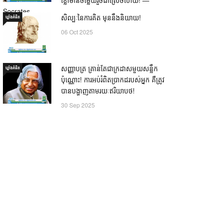
Socrates
សិល្បៈនៃការគិត មុននឹងនិយាយ!
ឃ្លាំង​គំនិត
21 Oct 2025
06 Oct 2025
សញ្ញាបត្រ គ្រាន់តែជាក្រដាសមួយសន្លឹក
ឃ្លាំង​គំនិត
ប៉ុណ្ណោះ! ការអប់រំពិតប្រាកដរបស់អ្នក គឺត្រូវ
បានបង្ហាញតាមរយៈឥរិយាបថ!
30 Sep 2025