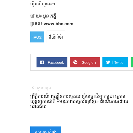
ម្សិលមិញ​នេះ​៕
ដោយ៖ អ៊ុន ភក្តី ​
ប្រភព៖ www.bbc.com
មីយ៉ាន់ម៉ា
TAGS:
Facebook
Google +
Twitter
អត្ថបទមុន
ព្រឹត្តិការណ៍ ពន្លឿនការលូតលាស់បច្ចេកវិទ្យាកម្ពុជា ក្រោម
យុទ្ធនាការជាតិ «អនុភាពបច្ចេកវិទ្យាខ្មែរ» ដំណើរការដោយ
ជោគជ័យ
អត្ថបទទាក់ទង