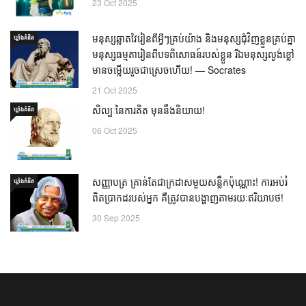
23 Oct 2025
មនុស្សឆ្លាតវៃរៀនពីអ្វីៗគ្រប់យ៉ាង និងមនុស្សជុំវិញខ្លួនគ្រប់គ្នា
ឃ្លាំង​គំនិត
មនុស្សធម្មតារៀនពីបទពិសោធន៍របស់ខ្លួន រីឯមនុស្សល្ងង់ខ្លៅ
មានចម្លើយរួចជាស្រេចហើយ! — Socrates
21 Oct 2025
សិល្បៈនៃការគិត មុននឹងនិយាយ!
ឃ្លាំង​គំនិត
06 Oct 2025
សញ្ញាបត្រ គ្រាន់តែជាក្រដាសមួយសន្លឹកប៉ុណ្ណោះ! ការអប់រំ
ឃ្លាំង​គំនិត
ពិតប្រាកដរបស់អ្នក គឺត្រូវបានបង្ហាញតាមរយៈឥរិយាបថ!
30 Sep 2025