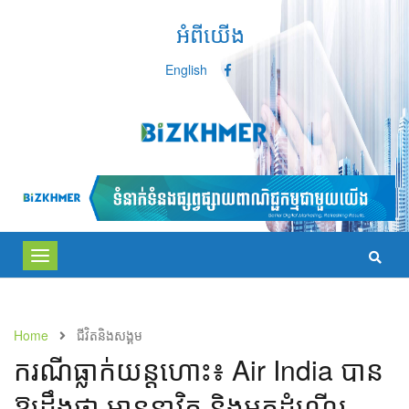
អំពីយើង
English
Toggle
navigation
Home
ជីវិតនិងសង្គម
ករណីធ្លាក់យន្តហោះ៖ Air India បាន
ឱ្យដឹងថា មាននាវិក និងអ្នកដំណើរ