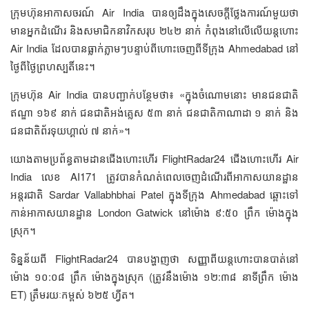
ក្រុមហ៊ុនអាកាសចរណ៍ Air India បានឲ្យដឹងក្នុងសេចក្តីថ្លែងការណ៍មួយថា
មានអ្នកដំណើរ និងសមាជិកនាវិកសរុប ២៤២ នាក់ កំពុងនៅលើលើយន្តហោះ
Air India ដែលបានធ្លាក់ភ្លាមៗបន្ទាប់ពីហោះចេញពីទីក្រុង Ahmedabad នៅ
ថ្ងៃពីថ្ងៃព្រហស្បតិ៍នេះ។
ក្រុមហ៊ុន Air India បានបញ្ជាក់បន្ថែមថា៖ «ក្នុងចំណោមនោះ មានជនជាតិ
ឥណ្ឌា ១៦៩ នាក់ ជនជាតិអង់គ្លេស ៥៣ នាក់ ជនជាតិកាណាដា ១ នាក់ និង
ជនជាតិព័រទុយហ្គាល់ ៧ នាក់»។
យោងតាមប្រព័ន្ធតាមដានជើងហោះហើរ FlightRadar24 ជើងហោះហើរ Air
India លេខ AI171 ត្រូវបានកំណត់ពេលចេញដំណើរពីអាកាសយានដ្ឋាន
អន្តរជាតិ Sardar Vallabhbhai Patel ក្នុងទីក្រុង Ahmedabad ឆ្ពោះទៅ
កាន់អាកាសយានដ្ឋាន London Gatwick នៅម៉ោង ៩:៥០ ព្រឹក ម៉ោងក្នុង
ស្រុក។
ទិន្នន័យពី FlightRadar24 បានបង្ហាញថា សញ្ញាពីយន្តហោះបានបាត់នៅ
ម៉ោង ១០:០៨ ព្រឹក ម៉ោងក្នុងស្រុក (ត្រូវនឹងម៉ោង ១២:៣៨ នាទីព្រឹក ម៉ោង
ET) ត្រឹមរយៈកម្ពស់ ៦២៥ ហ្វីត។