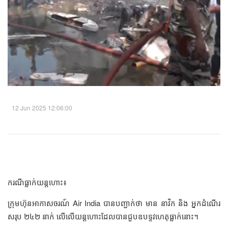
12 Jun 2025 12:06:00
ករណីធ្លាក់យន្តហោះ៖
ក្រុមហ៊ុនអាកាសចរណ៍ Air India បានបញ្ជាក់ថា មាន នាវិក​ និង អ្នកដំណើរ
សរុប ២៤២ នាក់ លើលើយន្តហោះដែលបានជួបឧបទ្ទវហេតុធ្លាក់នោះ។