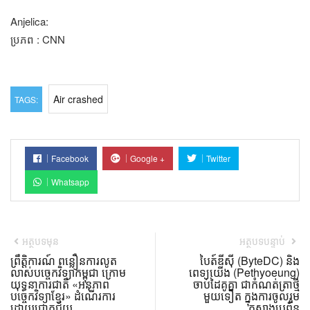
Anjelica:
ប្រភព : CNN
Air crashed
TAGS:
Facebook
Google +
Twitter
Whatsapp
អត្ថបទមុន
អត្ថបទបន្ទាប់
ព្រឹត្តិការណ៍ ពន្លឿនការលូត
បៃត៍ឌីស៊ី (ByteDC) និង
លាស់បច្ចេកវិទ្យាកម្ពុជា ក្រោម
ពេទ្យយើង (Pethyoeung)
យុទ្ធនាការជាតិ «អនុភាព
ចាប់ដៃគូគ្នា ជាកំណត់ត្រាថ្មី
បច្ចេកវិទ្យាខ្មែរ» ដំណើរការ
មួយទៀត ក្នុងការចូលរួម
ដោយជោគជ័យ
កសាងប្រព័ន្ធ