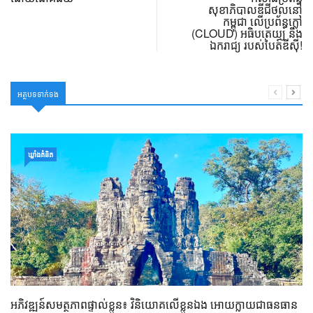
សុខាភិបាលឌីជីថល​នៅ
កម្ពុជា លើប្រព័ន្ធក្លៅ
(CLOUD) អធិបតេយ្យ និង
ឯករាជ្យ របស់បៃត៍ឌីស៊ី!
អត្ថបទទាក់ទង
ឃ្លាំង​គំនិត
អភិវឌ្ឍន៍សមត្ថភាពផ្ទាល់ខ្លួន៖ វិនិយោគលើខ្លួនឯង អោយក្លាយជាធនធាន