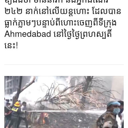
២៤២ នាក់នៅលើយន្តហោះ ដែលបាន
ធ្លាក់ភ្លាមៗបន្ទាប់ពីហោះចេញពីទីក្រុង
Ahmedabad នៅថ្ងៃថ្ងៃព្រហស្បតិ៍
នេះ!​