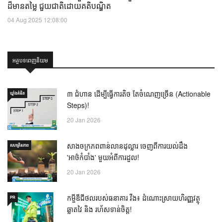
ដ៏មានតម្លៃ ជួយជាតិដោយគតិបណ្ឌិត
04 Aug 2025 12:08:00
អត្ថបទពេញនិយម
៣ ជំហាន ដើម្បីធ្វើការតិច តែចំណេញច្រើន (Actionable
ឃ្លាំង​គំនិត
Steps)!
20 Jan 2026
សាងចក្រភពពាន់លានដុល្លារ ចេញពីការយល់ដឹង
សហគ្រិនភាព
'អាថ៌កំបាំង' មួយអំពីការដួល!
20 Jan 2026
កម្ចីឌីជីថលរបស់ធនាគារ វីង៖ ដំណោះស្រាយហិរញ្ញវត្ថុ
PR
ឆ្លាតវៃ និង រហ័សទាន់ចិត្ត!