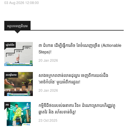
03 Aug 2026 12:08:00
អត្ថបទពេញនិយម
៣ ជំហាន ដើម្បីធ្វើការតិច តែចំណេញច្រើន (Actionable
ឃ្លាំង​គំនិត
Steps)!
20 Jan 2026
សាងចក្រភពពាន់លានដុល្លារ ចេញពីការយល់ដឹង
សហគ្រិនភាព
'អាថ៌កំបាំង' មួយអំពីការដួល!
20 Jan 2026
កម្ចីឌីជីថលរបស់ធនាគារ វីង៖ ដំណោះស្រាយហិរញ្ញវត្ថុ
PR
ឆ្លាតវៃ និង រហ័សទាន់ចិត្ត!
23 Oct 2025