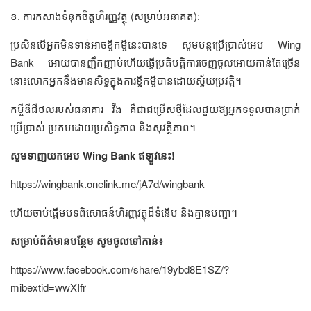
ខ. ការកសាងទំនុកចិត្តហិរញ្ញវត្ថុ (សម្រាប់អនាគត):
ប្រសិនបើអ្នកមិនទាន់អាចខ្ចីកម្ចីនេះបានទេ សូមបន្តប្រើប្រាស់អេប Wing
Bank អោយបានញឹកញាប់ហើយធ្វើប្រតិបត្តិការចេញចូលអោយកាន់តែច្រើន
នោះលោកអ្នកនឹងមានសិទ្ធក្នុងការខ្ចីកម្ចីបានដោយស្វ័យប្រវត្តិ។
កម្ចីឌីជីថលរបស់ធនាគារ វីង គឺជាជម្រើសថ្មីដែលជួយឱ្យអ្នកទទួលបានប្រាក់
ប្រើប្រាស់ ប្រកបដោយប្រសិទ្ធភាព និងសុវត្ថិភាព។
សូមទាញយកអេប Wing Bank ឥឡូវនេះ!
https://wingbank.onelink.me/jA7d/wingbank
ហើយចាប់ផ្តើមបទពិសោធន៍ហិរញ្ញវត្ថុដ៏ទំនើប និងគ្មានបញ្ហា។
សម្រាប់ព័ត៌មានបន្ថែម សូមចូលទៅកាន់៖
https://www.facebook.com/share/19ybd8E1SZ/?
mibextid=wwXIfr