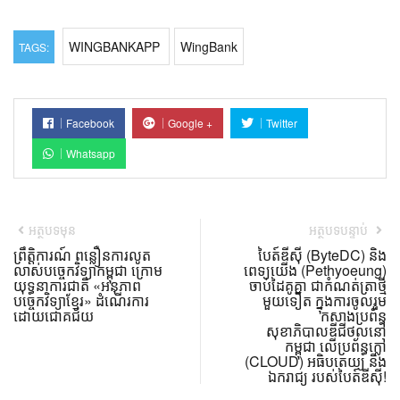
WINGBANKAPP
WingBank
TAGS:
Facebook
Google +
Twitter
Whatsapp
អត្ថបទមុន
អត្ថបទបន្ទាប់
ព្រឹត្តិការណ៍ ពន្លឿនការលូត
បៃត៍ឌីស៊ី (ByteDC) និង
លាស់បច្ចេកវិទ្យាកម្ពុជា ក្រោម
ពេទ្យយើង (Pethyoeung)
យុទ្ធនាការជាតិ «អនុភាព
ចាប់ដៃគូគ្នា ជាកំណត់ត្រាថ្មី
បច្ចេកវិទ្យាខ្មែរ» ដំណើរការ
មួយទៀត ក្នុងការចូលរួម
ដោយជោគជ័យ
កសាងប្រព័ន្ធ
សុខាភិបាលឌីជីថល​នៅ
កម្ពុជា លើប្រព័ន្ធក្លៅ
(CLOUD) អធិបតេយ្យ និង
ឯករាជ្យ របស់បៃត៍ឌីស៊ី!