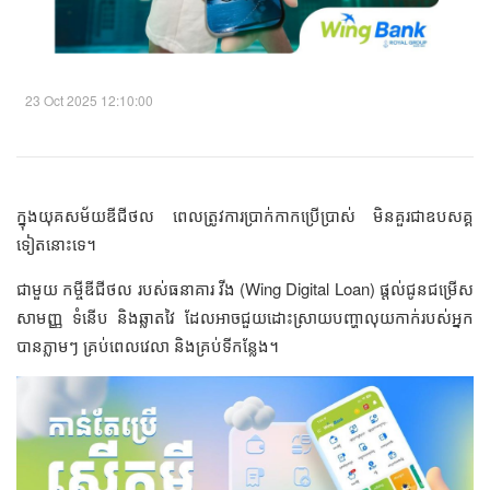
23 Oct 2025 12:10:00
ក្នុងយុគសម័យឌីជីថល ពេលត្រូវការប្រាក់កាកប្រើប្រាស់ មិនគួរជាឧបសគ្គ
ទៀតនោះទេ។
ជាមួយ កម្ចីឌីជីថល របស់ធនាគារ វីង (Wing Digital Loan) ផ្តល់ជូនជម្រើស
សាមញ្ញ ទំនើប និងឆ្លាតវៃ ដែលអាចជួយដោះស្រាយបញ្ហាលុយកាក់របស់អ្នក
បានភ្លាមៗ គ្រប់ពេលវេលា និងគ្រប់ទីកន្លែង។