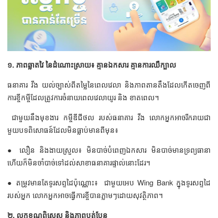
១. ភាពឆ្លាតវៃ នៃដំណោះស្រាយ៖ គ្មានឯកសារ គ្មានការឈឺក្បាល
ធនាគារ វីង យល់ច្បាស់ពីតម្លៃនៃពេលវេលា និងភាពតានតឹងដែលកើតចេញពី
ការខ្ចីកម្ចីដែលត្រូវការចំនាយពេលវេលាយូរ និង ខាតពេល។
ជាមួយនឹងមុខងារ កម្ចីឌីជីថល របស់ធនាគារ វីង លោកអ្នកអាចរីករាយជា
មួយបទពិសោធន៍ដែលមិនធ្លាប់មានពីមុន៖
● លឿន និងងាយស្រួល៖ មិនបាច់បំពេញឯកសារ មិនបាច់មានទ្រព្យធានា
ហើយក៏មិនចាំបាច់ទៅដល់សាខាធនាគារផ្ទាល់នោះដែរ។
● តម្រូវមានតែទូរសព្ទដៃប៉ុណ្ណោះ៖ ជាមួយអេប Wing Bank ក្នុងទូរសព្ទដៃ
របស់អ្នក លោកអ្នកអាចធ្វើការខ្ចីបានភ្លាមៗដោយសុវត្ថិភាព។
២. លក្ខខណ្ឌពិសេស និងភាពបត់បែន