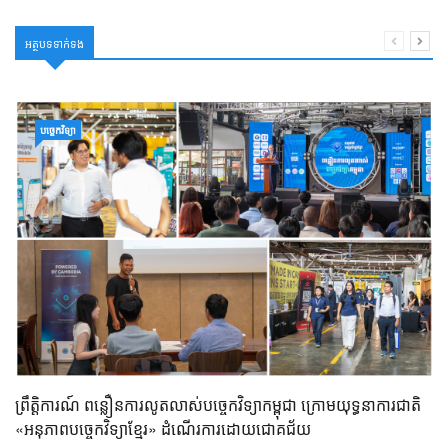
អត្ថបទទាក់ទង
បច្ចេកវិទ្យា
ព្រឹត្តិការណ៍ ពន្លឿនការលូតលាស់បច្ចេកវិទ្យាកម្ពុជា ក្រោមយុទ្ធនាការជាតិ
«អនុភាពបច្ចេកវិទ្យាខ្មែរ» ដំណើរការដោយជោគជ័យ