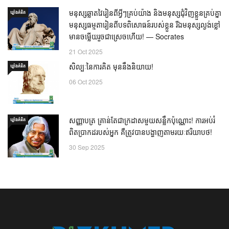
មនុស្សឆ្លាតវៃរៀនពីអ្វីៗគ្រប់យ៉ាង និងមនុស្សជុំវិញខ្លួនគ្រប់គ្នា
ឃ្លាំង​គំនិត
មនុស្សធម្មតារៀនពីបទពិសោធន៍របស់ខ្លួន រីឯមនុស្សល្ងង់ខ្លៅ
មានចម្លើយរួចជាស្រេចហើយ! — Socrates
21 Oct 2025
សិល្បៈនៃការគិត មុននឹងនិយាយ!
ឃ្លាំង​គំនិត
06 Oct 2025
សញ្ញាបត្រ គ្រាន់តែជាក្រដាសមួយសន្លឹកប៉ុណ្ណោះ! ការអប់រំ
ឃ្លាំង​គំនិត
ពិតប្រាកដរបស់អ្នក គឺត្រូវបានបង្ហាញតាមរយៈឥរិយាបថ!
30 Sep 2025