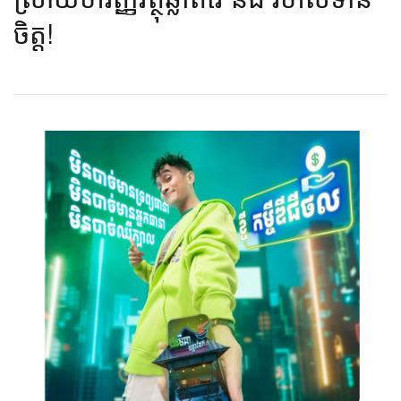
ចិត្ត!​