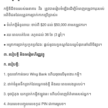
កម្ចីឌីជីថលរបស់ធនាគារ វីង ត្រូវបានរៀបចំឡើងដើម្បីបំពេញតម្រូវការុះរបស់
អតិថិជនដែលត្រូវការប្រាក់កាកប្រើប្រាស់៖
● ទំហំកម្ចីធំទូលាយ: ចាប់ពី $20 ដល់ $50,000 តាមតម្រូវការ។
● រយៈពេលបត់បែន: រហូតដល់ 36 ខែ (3 ឆ្នាំ)។
● អត្រាការប្រាក់ប្រកួតប្រជែង: ផ្តល់នូវលក្ខខណ្ឌដែលល្អបំផុតនៅលើទីផ្សារ។
៣. របៀបខ្ចី និងមេរៀនហិរញ្ញវត្ថុ
ក. របៀបខ្ចី:
1. ចូលទៅកាន់អេប Wing Bank ហើយចុចលើមុខងារ កម្ចី។
2. ដាក់ចំនួនទឹកប្រាក់ដែលអ្នកចង់ខ្ចី និងរយៈពេលសងត្រលប់។
3. ចុចប៊ូតុង យកប្រាក់កម្ចីឥឡូវនេះ ហើយបំពេញព័ត៌មានរបស់អ្នក។
4. វាយលេខបញ្ចូលលេខកូដ PIN ជាការស្រេច។