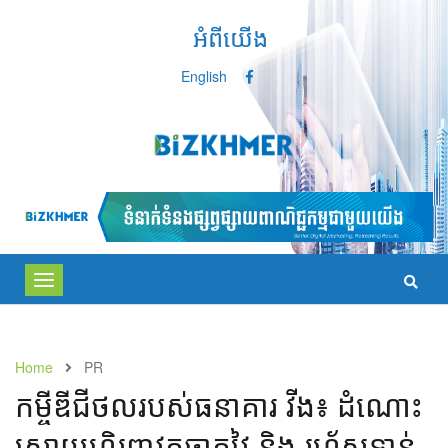
អំពីយើង
English
Toggle
navigation
Home
PR
កម្ចីឌីជីថលរបស់ធនាគារ វីង៖ ដំណោះ
ស្រាយហិរញ្ញវត្ថុឆ្លាតវៃ និង រហ័សទាន់