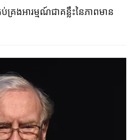
់គ្រងអារម្មណ៍ជាគន្លឹះនៃភាពមាន