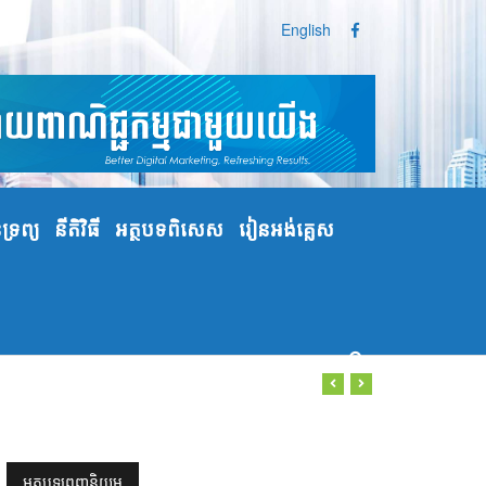
English
្រព្យ
នីតិវិធី
អត្ថបទពិសេស
រៀនអង់គ្លេស
អត្ថបទពេញនិយម