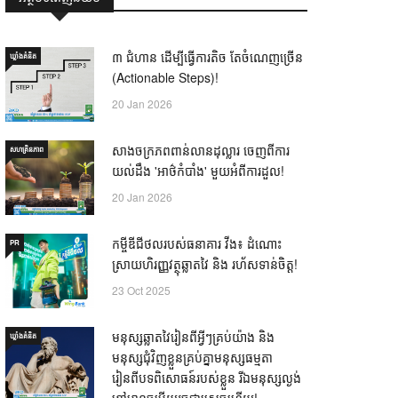
៣ ជំហាន ដើម្បីធ្វើការតិច តែចំណេញច្រើន
ឃ្លាំង​គំនិត
(Actionable Steps)!
20 Jan 2026
សាងចក្រភពពាន់លានដុល្លារ ចេញពីការ
សហគ្រិនភាព
យល់ដឹង 'អាថ៌កំបាំង' មួយអំពីការដួល!
20 Jan 2026
កម្ចីឌីជីថលរបស់ធនាគារ វីង៖ ដំណោះ
PR
ស្រាយហិរញ្ញវត្ថុឆ្លាតវៃ និង រហ័សទាន់ចិត្ត!
23 Oct 2025
មនុស្សឆ្លាតវៃរៀនពីអ្វីៗគ្រប់យ៉ាង និង
ឃ្លាំង​គំនិត
មនុស្សជុំវិញខ្លួនគ្រប់គ្នាមនុស្សធម្មតា
រៀនពីបទពិសោធន៍របស់ខ្លួន រីឯមនុស្សល្ងង់
ខ្លៅមានចម្លើយរួចជាស្រេចហើយ! —