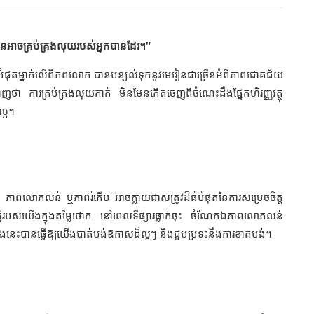
៏មិនអាចគ្រប់គ្រងលុយរបស់អ្នកបានដែរ។"
បាញបំផុតម្នាក់លើពិភពលោក បានបន្សល់ទុកនូវមេរៀនជាច្រើនអំពីភាពជោគជ័យ
្ហាញថា ការគ្រប់គ្រងលុយកាក់ មិនមែនកើតចេញពីចំណេះដឹងផ្នែកហិរញ្ញវត្ថុ
ល្អ។
ាច ភាពលោភលន់ ឬភាពរំភើប អាចក្លាយជាសត្រូវដ៏ធំបំផុតនៃការសម្រេចចិត្ត
្តិរបស់យើងក្នុងតម្លៃថោក នៅពេលទីផ្សារធ្លាក់ចុះ ចំណែកឯភាពលោភលន់
ទាំងនេះបានធ្វើឱ្យយើងបាត់បង់ឱកាសដ៏ល្អៗ និងជួបប្រទះនឹងការខាតបង់។