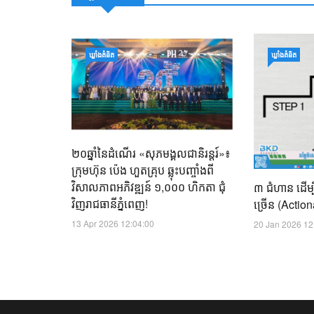
ឃ្លាំង​គំនិត
ឃ្លាំង​គំនិត
២០ឆ្នាំនៃដំណើរ «សុភមង្គលជានិរន្តរ៍»៖
ក្រុមហ៊ុន ប៉េង ហួតគ្រុប ឆ្លុះបញ្ចាំងពី
វិសាលភាពអភិវឌ្ឍន៍ ១,០០០ ហិកតា ជុំ
៣ ជំហាន ដើម្
វិញរាជធានីភ្នំពេញ!
ច្រើន (Actio
13 Apr 2026 12:04:00
20 Jan 2026 12