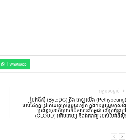
Whatsapp
អត្ថបទបន្ទាប់
បៃត៍ឌីស៊ី (ByteDC) និង ពេទ្យយើង (Pethyoeung)
ចាប់ដៃគូគ្នា ជាកំណត់ត្រាថ្មីមួយទៀត ក្នុងការចូលរួមកសាង
ប្រព័ន្ធសុខាភិបាលឌីជីថល​នៅកម្ពុជា លើប្រព័ន្ធក្លៅ
(CLOUD) អធិបតេយ្យ និងឯករាជ្យ របស់បៃត៍ឌីស៊ី!