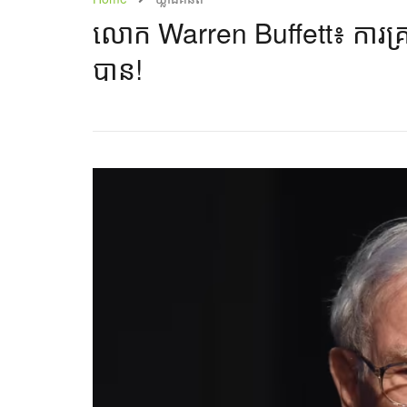
លោក Warren Buffett៖ ការគ្រប
បាន!​