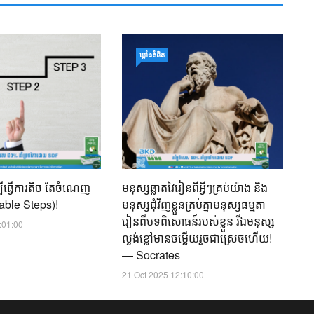
សិ
ឃ្លាំង​គំនិត
06
បីធ្វើការតិច តែចំណេញ
មនុស្សឆ្លាតវៃរៀនពីអ្វីៗគ្រប់យ៉ាង និង
nable Steps)!
មនុស្សជុំវិញខ្លួនគ្រប់គ្នាមនុស្សធម្មតា
រៀនពីបទពិសោធន៍របស់ខ្លួន រីឯមនុស្ស
:01:00
ល្ងង់ខ្លៅមានចម្លើយរួចជាស្រេចហើយ!
— Socrates
21 Oct 2025 12:10:00