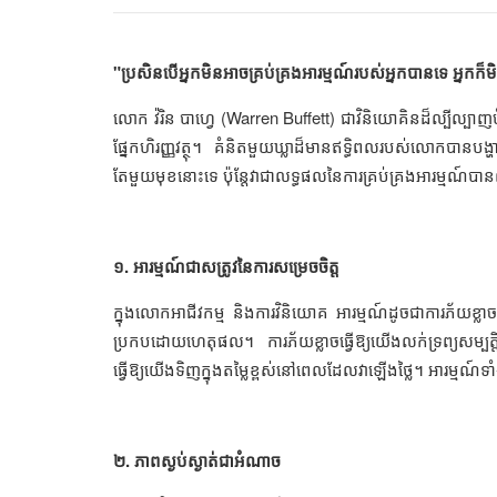
"ប្រសិនបើអ្នកមិនអាចគ្រប់គ្រងអារម្មណ៍របស់អ្នកបានទេ អ្នកក
លោក វ៉រិន បាហ្វេ (Warren Buffett) ជាវិនិយោគិនដ៏ល្បីល្
ផ្នែកហិរញ្ញវត្ថុ។ គំនិតមួយឃ្លាដ៏មានឥទ្ធិពលរបស់លោកបានបង
តែមួយមុខនោះទេ ប៉ុន្តែវាជាលទ្ធផលនៃការគ្រប់គ្រងអារម្មណ៍បាន
១. អារម្មណ៍ជាសត្រូវនៃការសម្រេចចិត្ត
ក្នុងលោកអាជីវកម្ម និងការវិនិយោគ អារម្មណ៍ដូចជាការភ័យខ្ល
ប្រកបដោយហេតុផល។ ការភ័យខ្លាចធ្វើឱ្យយើងលក់ទ្រព្យសម្បត
ធ្វើឱ្យយើងទិញក្នុងតម្លៃខ្ពស់នៅពេលដែលវាឡើងថ្លៃ។ អារម្មណ៍
២. ភាពស្ងប់ស្ងាត់ជាអំណាច