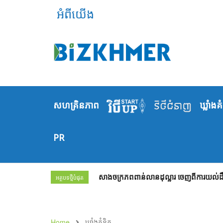
អំពីយើង
សហគ្រិនភាព
ឃ្លាំង​គ
PR
សាងចក្រភពពាន់លានដុល្លារ ចេញពីការយល់ដឹង
អត្ថបទថ្មីបំផុត
Home
ឃ្លាំង​គំនិត