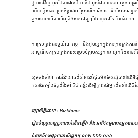
ផ្ទុយទៅវិញ អ្នកដែលជោគជ័យ គឺជាអ្នកដែលមានសមត្ថភាពគ្រប់គ្រ
ហើយធ្វើការសម្រេចចិត្តដោយផ្អែកលើការវិភាគ និងផែនការច្ប
ពួកគេអាចមើលឃើញពីឱកាសដ៏ល្អៗដែលអ្នកដទៃមើលរំលង។
ការគ្រប់គ្រងអារម្មណ៍បានល្អ នឹងជួយអ្នកក្នុងការគ្រប់គ
អារម្មណ៍មកគ្រប់គ្រងការសម្រេចចិត្តរបស់អ្នក នោះអ្នកនឹងមានវិ
សូមចងចាំថា ការវិនិយោគដ៏សំខាន់បំផុតមិនមែនស្ថិតនៅលើទីផ្ស
កសាងកម្លាំងចិត្តដ៏រឹងមាំ គឺជាគន្លឹះដើម្បីក្លាយជាអ្នកដឹកនាំលើជីវិ
រក្សាសិទ្ធិដោយ : Bizkhmer
រៀបចំយុទ្ធសាស្រ្តការលក់កើនឡើង និង អាជីវកម្មលោកអ្នកជោ
ទំនាក់ទំនងផ្សាយពាណិជ្ជកម្ម ០១២ ៦៦៦ ១០៤