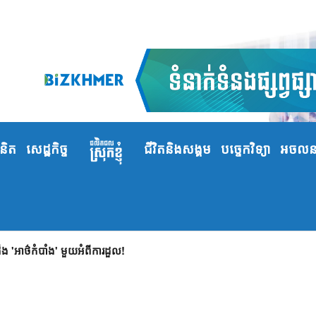
ំនិត
សេដ្ឋកិច្ច
ជីវិតនិងសង្គម
បច្ចេកវិទ្យា
អចលនទ
 'អាថ៌កំបាំង' មួយអំពីការដួល!