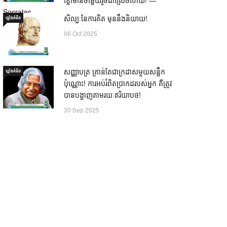
Socrates
សិល្បៈនៃការគិត មុននឹងនិយាយ!
ឃ្លាំង​គំនិត
21 Oct 2025
06 Oct 2025
សញ្ញាបត្រ គ្រាន់តែជាក្រដាសមួយសន្លឹក
ឃ្លាំង​គំនិត
ប៉ុណ្ណោះ! ការអប់រំពិតប្រាកដរបស់អ្នក គឺត្រូវ
បានបង្ហាញតាមរយៈឥរិយាបថ!
30 Sep 2025