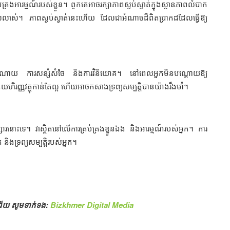
ងអារម្មណ៍របស់ខ្លួន។ ពួកគេអាចរក្សាភាពស្ងប់ស្ងាត់ក្នុងស្ថានភាពលំបាក
ាស់លាស់។ ភាពស្ងប់ស្ងាត់នេះហើយ ដែលជាអំណាចដ៏ពិតប្រាកដដែលធ្វើឱ្យ
្រងការចំណាយ ការសន្សំសំចៃ និងការវិនិយោគ។ នៅពេលអ្នកមិនបណ្តោយឱ្យ
ន័យហិរញ្ញវត្ថុកាន់តែល្អ ហើយអាចកសាងទ្រព្យសម្បត្តិបានយ៉ាងរឹងមាំ។
ារនោះទេ។ វាស្ថិតនៅលើការគ្រប់គ្រងខ្លួនឯង និងអារម្មណ៍របស់អ្នក។ ការ
ត និងទ្រព្យសម្បត្តិរបស់អ្នក។
គជ័យ សូមទាក់ទង:
Bizkhmer Digital Media