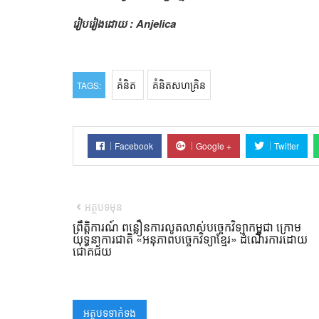
រៀបរៀងដោយ : Anjelica
គំនិត
គំនិតសហគ្រិន
TAGS:
Facebook
Google +
Twitter
អត្ថបទមុន
ព្រឹត្តិការណ៍ ពន្លឿនការលូតលាស់បច្ចេកវិទ្យាកម្ពុជា ក្រោម
យុទ្ធនាការជាតិ «អនុភាពបច្ចេកវិទ្យាខ្មែរ» ដំណើរការដោយ
ជោគជ័យ
អត្ថបទទាក់ទង