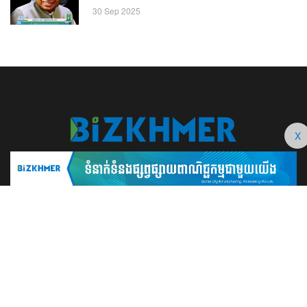
30 Sep 2025
X
BizKhmer ​ជា​​ប្រព័ន្ធ​ផ្សព្វផ្សាយ​តាម​ប្រព័ន្ធ​ឌីជីថល​​​ប្រកប​ដោយ​វិជ្ជាជីវៈ​ដែល​​​ត្រូវ​
បាន​បង្កើតឡើង យ៉ាង​ពិសេស​​ដើម្បី​បំរើ​ដល់​ប្រយោជន៍​​​ដល់​មិត្ត​អ្នក​ដែល​ផ្ដោត​សំខាន់​
ទៅ​លើ​អត្ថបទ​ សហគ្រិន​ភាព អប់រំ ​​អាជីវកម្ម​ ​ការ​វិនិយោគ​ ​អភិវឌ្ឍន៍​អាជីព​ និង​
អចលនទ្រព្យ។ ​ក្រុម​​ការងារ​របស់​យើង​ ​​ មាន​ឆន្ទៈ​​មុតមាំ​​​ក្នុង​​ការ​សរសេរ​​អត្ថបទ​​ ដែល​
សុទ្ធតែ​សំខាន់​សម្រាប់​ ជំនួញ​ ការសិក្សា​ ​និង ការ​សម្រេច​ចិត្ត​របស់​​លោក​អ្នក​ ជា
ពិសេស​​គឺ​​ជួយ​ពង្រឹង​ការ​ត្រិះរិះ ពិចារណា​ ​និង ​ការអភិវឌ្ឍន៍​ធនធាន​មនុស្ស។ ​​​​
012 666 104 / 015 22 42 99 / 066 222 023
md@bizkhmer.com