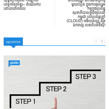
បច្ចេកវិទ្យាខ្មែរ» ដំណើរការ
មួយទៀត ក្នុងការចូលរួម
ដោយជោគជ័យ
កសាងប្រព័ន្ធ
សុខាភិបាលឌីជីថល​នៅ
កម្ពុជា លើប្រព័ន្ធក្លៅ
(CLOUD) អធិបតេយ្យ និង
ឯករាជ្យ របស់បៃត៍ឌីស៊ី!
អត្ថបទទាក់ទង
ឃ្លាំង​គំនិត