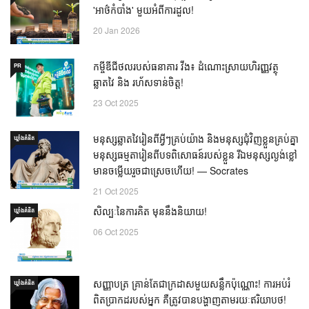
'អាថ៌កំបាំង' មួយអំពីការដួល!
20 Jan 2026
កម្ចីឌីជីថលរបស់ធនាគារ វីង៖ ដំណោះស្រាយហិរញ្ញវត្ថុ
PR
ឆ្លាតវៃ និង រហ័សទាន់ចិត្ត!
23 Oct 2025
មនុស្សឆ្លាតវៃរៀនពីអ្វីៗគ្រប់យ៉ាង និងមនុស្សជុំវិញខ្លួនគ្រប់គ្នា
ឃ្លាំង​គំនិត
មនុស្សធម្មតារៀនពីបទពិសោធន៍របស់ខ្លួន រីឯមនុស្សល្ងង់ខ្លៅ
មានចម្លើយរួចជាស្រេចហើយ! — Socrates
21 Oct 2025
សិល្បៈនៃការគិត មុននឹងនិយាយ!
ឃ្លាំង​គំនិត
06 Oct 2025
សញ្ញាបត្រ គ្រាន់តែជាក្រដាសមួយសន្លឹកប៉ុណ្ណោះ! ការអប់រំ
ឃ្លាំង​គំនិត
ពិតប្រាកដរបស់អ្នក គឺត្រូវបានបង្ហាញតាមរយៈឥរិយាបថ!