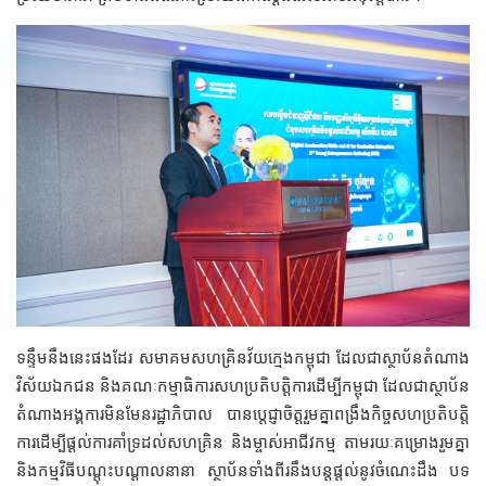
ទន្ទឹមនឹងនេះផងដែរ សមាគមសហគ្រិនវ័យក្មេងកម្ពុជា ដែលជាស្ថាប័នតំណាង
វិស័យឯកជន និងគណៈកម្មាធិការសហប្រតិបត្តិការដើម្បីកម្ពុជា ដែលជាស្ថាប័ន
តំណាងអង្គការមិនមែនរដ្ឋាភិបាល បានប្តេជ្ញាចិត្តរួមគ្នាពង្រឹងកិច្ចសហប្រតិបត្តិ
ការដើម្បីផ្តល់ការគាំទ្រដល់សហគ្រិន និងម្ចាស់អាជីវកម្ម តាមរយៈគម្រោងរួមគ្នា
និងកម្មវិធីបណ្តុះបណ្តាលនានា ស្ថាប័នទាំងពីរនឹងបន្តផ្តល់នូវចំណេះដឹង បទ