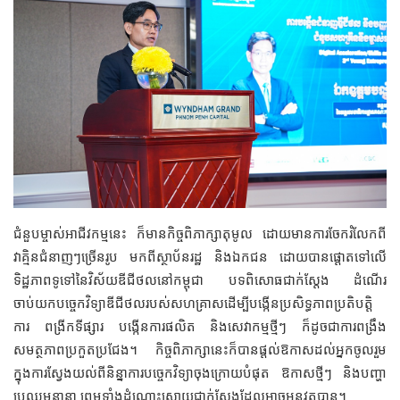
ជំនួបម្ចាស់អាជីវកម្មនេះ ក៏មានកិច្ចពិភាក្សាតុមូល ដោយមានការចែករំលែកពី
វាគ្មិនជំនាញៗច្រើនរូប មកពីស្ថាប័នរដ្ឋ និងឯកជន ដោយបានផ្ដោតទៅលើ
ទិដ្ឋភាពទូទៅនៃវិស័យឌីជីថលនៅកម្ពុជា បទពិសោធជាក់ស្តែង ដំណើរ
ចាប់យកបច្ចេកវិទ្យាឌីជីថលរបស់សហគ្រាសដើម្បីបង្កើនប្រសិទ្ធភាពប្រតិបត្តិ
ការ ពង្រីកទីផ្សារ បង្កើនការផលិត និងសេវាកម្មថ្មីៗ ក៏ដូចជាការពង្រឹង
សមត្ថភាពប្រកួតប្រជែង។ កិច្ចពិភាក្សានេះក៏បានផ្ដល់ឱកាសដល់អ្នកចូលរួម
ក្នុងការស្វែងយល់ពីនិន្នាការបច្ចេកវិទ្យាចុងក្រោយបំផុត ឱកាសថ្មីៗ និងបញ្ហា
ប្រឈមនានា ព្រមទាំងដំណោះស្រាយជាក់ស្តែងដែលអាចអនុវត្តបាន។