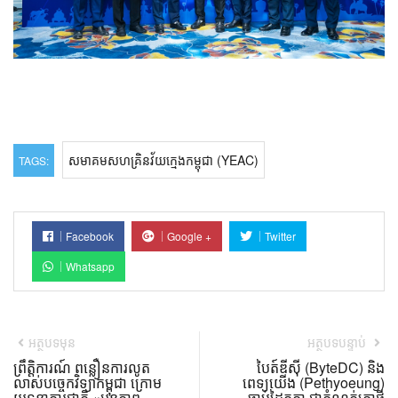
សមាគមសហគ្រិនវ័យក្មេងកម្ពុជា (YEAC)
TAGS:
Facebook
Google +
Twitter
Whatsapp
អត្ថបទមុន
អត្ថបទបន្ទាប់
ព្រឹត្តិការណ៍ ពន្លឿនការលូត
បៃត៍ឌីស៊ី (ByteDC) និង
លាស់បច្ចេកវិទ្យាកម្ពុជា ក្រោម
ពេទ្យយើង (Pethyoeung)
យុទ្ធនាការជាតិ «អនុភាព
ចាប់ដៃគូគ្នា ជាកំណត់ត្រាថ្មី