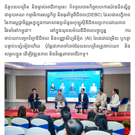
ជំនួបសហគ្រិន និងម្ចាស់អាជីវកម្មនេះ ក៏ទទួលបានកិច្ចសហការយ៉ាងជិតស្និទ្ធ
ជាមួយគណៈកម្មាធិការសេដ្ឋកិច្ច និងធុរកិច្ចឌីជីថល(DEBC) ដែលជាសក្ខីភាព
នៃការប្តេជ្ញាចិត្តរួមគ្នាក្នុងការកសាងប្រព័ន្ធអេកូឡូស៊ីឌីជីថលប្រកបដោយភាព
រឹងមាំនៅកម្ពុជា។ នៅក្នុងយុគសម័យឌីជីថលបច្ចុប្បន្ន ការ
ចាប់យកបច្ចេកវិទ្យាឌីជីថល និងបញ្ញាសិប្បនិម្មិត (AI) លែងជាជម្រើស ឬកត្តា
បន្ទាប់បន្សំទៀតហើយ ប៉ុន្តែជាភាពចាំបាច់ដែលសហគ្រិនត្រូវចាប់យក និង
សម្របខ្លួន ដើម្បីវឌ្ឍនភាព និងនិរន្តរភាពអាជីវកម្ម។