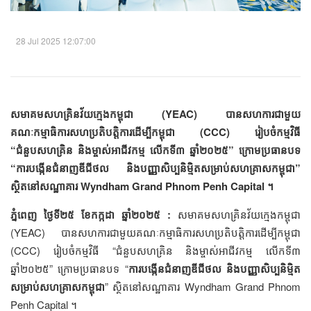
28 Jul 2025 12:07:00
សមាគមសហគ្រិនវ័យក្មេងកម្ពុជា (YEAC) បានសហការជាមួយ
គណៈកម្មាធិការសហប្រតិបត្តិការដើម្បីកម្ពុជា (CCC) រៀបចំកម្មវិធី
“ជំនួបសហគ្រិន និងម្ចាស់អាជីវកម្ម លើកទី៣ ឆ្នាំ២០២៥” ក្រោមប្រធានបទ
“ការបង្កើនជំនាញឌីជីថល និងបញ្ញាសិប្បនិម្មិតសម្រាប់សហគ្រាសកម្ពុជា”
ស្ថិតនៅសណ្ឋាគារ Wyndham Grand Phnom Penh Capital ។
ភ្នំពេញ ថ្ងៃទី២៥ ខែកក្កដា ឆ្នាំ២០២៥ :
សមាគមសហគ្រិនវ័យក្មេងកម្ពុជា
(YEAC) បានសហការជាមួយគណៈកម្មាធិការសហប្រតិបត្តិការដើម្បីកម្ពុជា
(CCC) រៀបចំកម្មវិធី “ជំនួបសហគ្រិន និងម្ចាស់អាជីវកម្ម លើកទី៣
ឆ្នាំ២០២៥” ក្រោមប្រធានបទ “
ការបង្កើនជំនាញឌីជីថល និងបញ្ញាសិប្បនិម្មិត
សម្រាប់សហគ្រាសកម្ពុជា
” ស្ថិតនៅសណ្ឋាគារ Wyndham Grand Phnom
Penh Capital ។