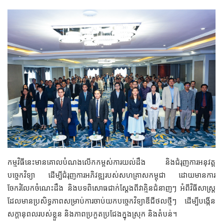
កម្មវិធីនេះមានគោលបំណងលើកកម្ពស់ការយល់ដឹង និងជំរុញការអនុវត្ត
បច្ចេកវិទ្យា ដើម្បីជំរុញការអភិវឌ្ឍរបស់សហគ្រាសកម្ពុជា ដោយមានការ
ចែករំលែកចំណេះដឹង និងបទពិសោធជាក់ស្ដែងពីវាគ្មិនជំនាញៗ អំពីវិធីសាស្រ្ត
ដែលមានប្រសិទ្ធភាពសម្រាប់ការចាប់យកបច្ចេកវិទ្យាឌីជីថលថ្មីៗ ដើម្បីបង្កើន
សក្ដានុពលរបស់ខ្លួន និងភាពប្រកួតប្រជែងក្នុងស្រុក និងតំបន់។