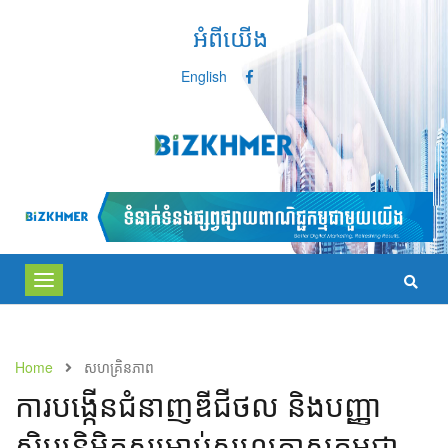
អំពីយើង
English
Toggle
navigation
Home
សហគ្រិនភាព
ការបង្កើនជំនាញឌីជីថល និងបញ្ញា
សិប្បនិម្មិតសម្រាប់សហគ្រាសកម្ពុជា