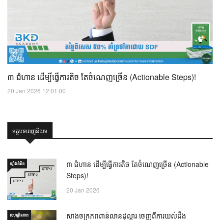
៣ ជំហាន ដើម្បីធ្វើការតិច តែចំណេញច្រើន (Actionable Steps)!
20 Jan 2026 12:01:00
អត្ថបទពេញនិយម
៣ ជំហាន ដើម្បីធ្វើការតិច តែចំណេញច្រើន (Actionable
ឃ្លាំង​គំនិត
Steps)!
20 Jan 2026
សាងចក្រភពពាន់លានដុល្លារ ចេញពីការយល់ដឹង
សហគ្រិនភាព