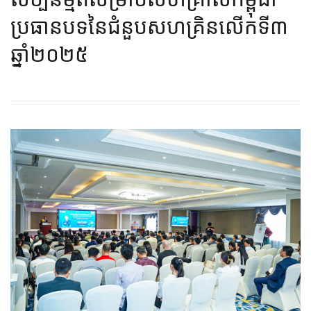
ប្រធានបទនៃជំនួបសហគ្រិនលើកទី៣
ឆ្នាំ២០២៥​