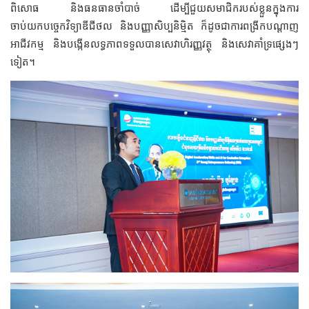
ពិសោធ និងធនធានចាំបាច់ ដើម្បីជួយសមាជិករបស់ខ្លួនក្នុងការ
ចាប់យកបច្ចេកវិទ្យាឌីជីថល និងបញ្ញាសិប្បនិម្មិត ក៏ដូចជាការពង្រីកបណ្តាញ
អាជីវកម្ម និងបង្កើនលទ្ធភាពទទួលបានសេវាហិរញ្ញវត្ថុ និងសេវាគាំទ្រផ្សេងៗ
ទៀត។