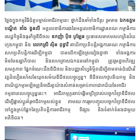
ថ្លែងក្នុងកម្មវិធីជំនួបម្ចាស់អាជីវកម្មនេះ ថ្នាក់ដឹងនាំទាំងបីរូប រួមមាន
ឯកឧត្ដម
បណ្ឌិត តាំង ងួនលី
អគ្គលេខាធិការរងនៃអគ្គលេខាធិការដ្ឋានគណៈកម្មាធិការ
សេដ្ឋកិច្ចនិងធុរកិច្ចឌីជីថល
ឧកញ៉ា ប៉ិច បូឡែន
ប្រធានសមាគមសហគ្រិនវ័យ
ក្មេងកម្ពុជា និង
លោកស្រី ស៊ិន ពុទ្ធារី
នាយិកាប្រតិបត្តិអង្គការគណៈកម្មាធិការ
សហប្រតិបត្តិការដើម្បីកម្ពុជា បានលើកឡើងស្រដៀងគ្នាថា ទាំងអង្គការ
មិនមែនរដ្ឋាភិបាល និងសហគ្រាសឯកជននៅកម្ពុជា ត្រូវរួមគ្នាអភិវឌ្ឍ
សមត្ថភាព ផ្នែកចំណេះដឹងឌីជីថល និងបញ្ញាសិប្បនិម្មិតដើម្បីតាមទាន់ដំណើរវិ
វត្តដ៏លឿនរហ័សនៃយុគសម័យឌីជីថលបច្ចុប្បន្ន។ ឌីជីថលភាវូបនីយកម្ម និង
ពាណិជ្ជកម្មអេឡិចត្រូនិចដើរតួយ៉ាងសំខាន់សម្រាប់ភាពជោគជ័យនៃអាជីវ
កម្មនាពេលបច្ចុប្បន្ននេះ។ អាជីវកម្មគួរចាប់ផ្តើមប្រើប្រាស់បច្ចេកវិទ្យាឌីជីថល
ដើម្បីផ្លាស់ប្តូរគំរូអាជីវកម្មរបស់ខ្លួន តាមរយៈការរួមបញ្ចូលបច្ចេកវិទ្យាឌីជីថល
ទៅក្នុងគ្រប់ផ្នែកនៃប្រតិបត្តិការអាជីវកម្ម ទីផ្សារ និងទំនាក់ទំនងជាមួយ
អតិថិជន។