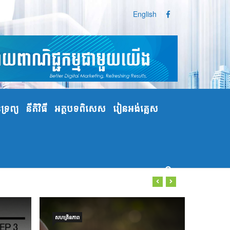
English
្រព្យ
នីតិវិធី
អត្ថបទពិសេស
រៀនអង់គ្លេស
សហគ្រិនភាព
PR