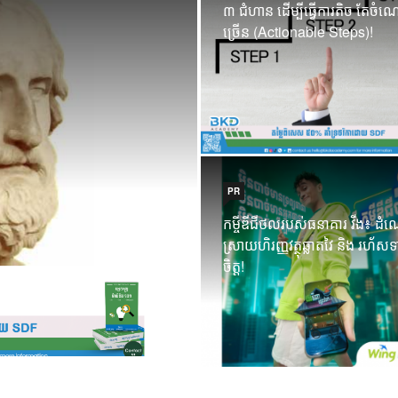
៣ ជំហាន ដើម្បីធ្វើការតិច តែចំ
សញ្ញាបត្រ គ្រាន់តែជ
ច្រើន (Actionable Steps)!
អប់រំពិតប្រាកដរបស់
ឥរិយាបថ!
30 Sep 2025
PR
កម្ចីឌីជីថលរបស់ធនាគារ វីង៖ ដំ
ស្រាយហិរញ្ញវត្ថុឆ្លាតវៃ និង រហ័សទ
ចិត្ត!