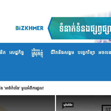
ំនិត
សេដ្ឋកិច្ច
ជីវិតនិងសង្គម
បច្ចេកវិទ្យា
អចលនទ
 'អាថ៌កំបាំង' មួយអំពីការដួល!
ឃ្លាំង​គំនិត
ឃ្លាំង​គំនិត