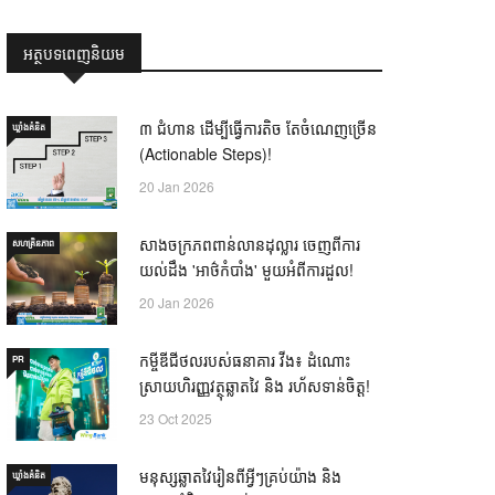
អត្ថបទពេញនិយម
៣ ជំហាន ដើម្បីធ្វើការតិច តែចំណេញច្រើន
ឃ្លាំង​គំនិត
(Actionable Steps)!
20 Jan 2026
សាងចក្រភពពាន់លានដុល្លារ ចេញពីការ
សហគ្រិនភាព
យល់ដឹង 'អាថ៌កំបាំង' មួយអំពីការដួល!
20 Jan 2026
កម្ចីឌីជីថលរបស់ធនាគារ វីង៖ ដំណោះ
PR
ស្រាយហិរញ្ញវត្ថុឆ្លាតវៃ និង រហ័សទាន់ចិត្ត!
23 Oct 2025
មនុស្សឆ្លាតវៃរៀនពីអ្វីៗគ្រប់យ៉ាង និង
ឃ្លាំង​គំនិត