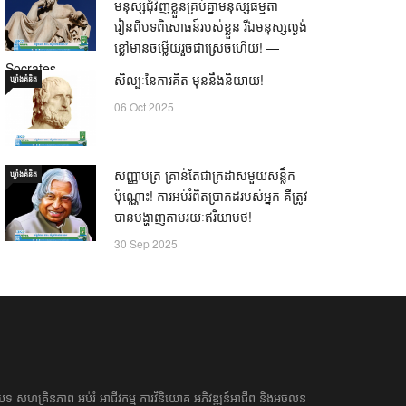
មនុស្សជុំវិញខ្លួនគ្រប់គ្នាមនុស្សធម្មតា
រៀនពីបទពិសោធន៍របស់ខ្លួន រីឯមនុស្សល្ងង់
ខ្លៅមានចម្លើយរួចជាស្រេចហើយ! —
Socrates
សិល្បៈនៃការគិត មុននឹងនិយាយ!
ឃ្លាំង​គំនិត
21 Oct 2025
06 Oct 2025
សញ្ញាបត្រ គ្រាន់តែជាក្រដាសមួយសន្លឹក
ឃ្លាំង​គំនិត
ប៉ុណ្ណោះ! ការអប់រំពិតប្រាកដរបស់អ្នក គឺត្រូវ
បានបង្ហាញតាមរយៈឥរិយាបថ!
30 Sep 2025
អត្ថបទ​ សហគ្រិន​ភាព អប់រំ ​​អាជីវកម្ម​ ​ការ​វិនិយោគ​ ​អភិវឌ្ឍន៍​អាជីព​ និង​អចលន