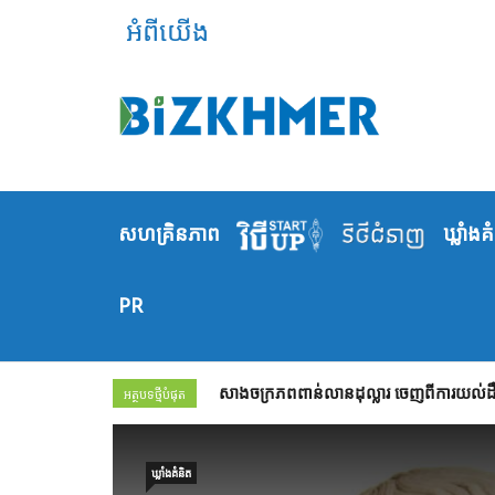
អំពីយើង
សហគ្រិនភាព
ឃ្លាំង​គ
PR
សាងចក្រភពពាន់លានដុល្លារ ចេញពីការយល់ដឹង
អត្ថបទថ្មីបំផុត
ឃ្លាំង​គំនិត