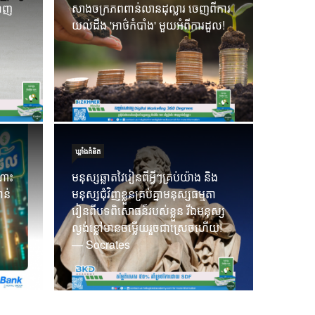
ណេញ
សាងចក្រភពពាន់លានដុល្លារ ចេញពីការ
ាក្រដាសមួយសន្លឹកប៉ុណ្ណោះ! ការ
កម្ចីបា
យល់ដឹង 'អាថ៌កំបាំង' មួយអំពីការដួល!
អ្នក គឺត្រូវបានបង្ហាញតាមរយៈ
ធនាគារ 
19 Sep 202
ឃ្លាំង​គំនិត
ណោះ
មនុស្សឆ្លាតវៃរៀនពីអ្វីៗគ្រប់យ៉ាង និង
ាន់
មនុស្សជុំវិញខ្លួនគ្រប់គ្នាមនុស្សធម្មតា
រៀនពីបទពិសោធន៍របស់ខ្លួន រីឯមនុស្ស
ល្ងង់ខ្លៅមានចម្លើយរួចជាស្រេចហើយ!
— Socrates