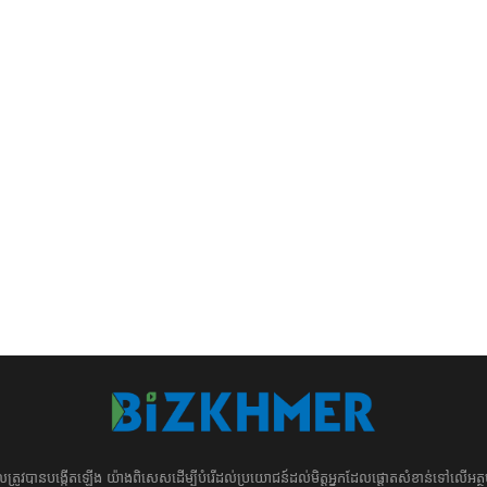
ដែល​​​ត្រូវ​បាន​បង្កើតឡើង យ៉ាង​ពិសេស​​ដើម្បី​បំរើ​ដល់​ប្រយោជន៍​​​ដល់​មិត្ត​អ្នក​ដែល​ផ្ដោត​សំខាន់​ទៅ​លើ​