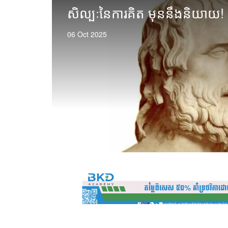
ិង
សិល្បៈនៃការគិត មុននឹងនិយាយ!
ុណភាព
06 Oct 2025