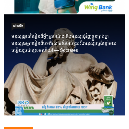
ឃ្លាំង​គំនិត
មនុស្សឆ្លាតវៃរៀនពីអ្វីៗគ្រប់យ៉ាង និងមនុស្សជុំវិញខ្លួនគ្រប់គ្នា
មនុស្សធម្មតារៀនពីបទពិសោធន៍របស់ខ្លួន រីឯមនុស្សល្ងង់ខ្លៅមាន
ចម្លើយរួចជាស្រេចហើយ! — Socrates