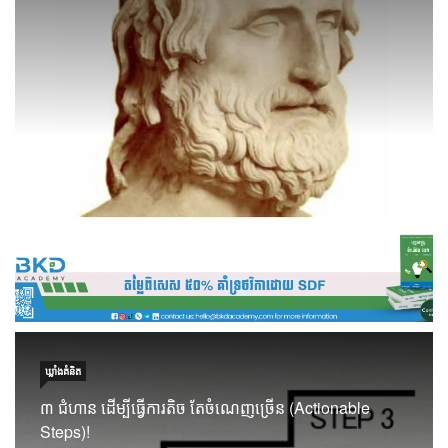
ឃ្លាំង​គំនិត
៣ ជំហាន ដើម្បីធ្វើការតិច តែចំណេញច្រើន (Actionable
Steps)!