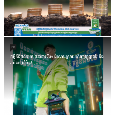
PR
កម្ចីឌីជីថលរបស់ធនាគារ វីង៖ ដំណោះស្រាយហិរញ្ញវត្ថុឆ្លាតវៃ និង
រហ័សទាន់ចិត្ត!