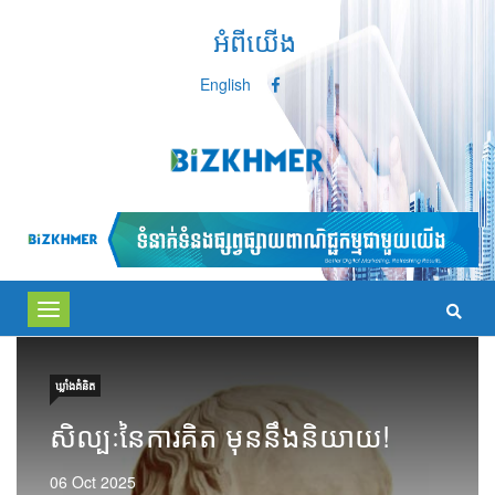
អំពីយើង
English
Toggle
navigation
ឃ្លាំង​គំនិត
សិល្បៈនៃការគិត មុននឹងនិយាយ!
06 Oct 2025