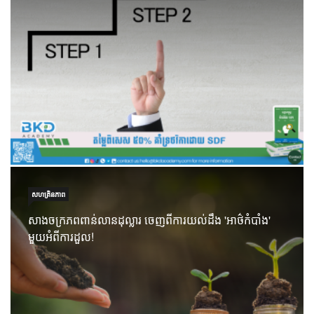
សហគ្រិនភាព
សាងចក្រភពពាន់លានដុល្លារ ចេញពីការយល់ដឹង 'អាថ៌កំបាំង'
មួយអំពីការដួល!