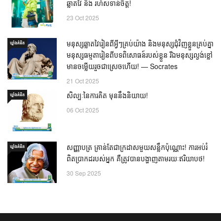
ឆ្លាតវៃ និង រហ័សទាន់ចិត្ត!
23 Oct 2025
មនុស្សឆ្លាតវៃរៀនពីអ្វីៗគ្រប់យ៉ាង និងមនុស្សជុំវិញខ្លួនគ្រប់គ្នា
ឃ្លាំង​គំនិត
មនុស្សធម្មតារៀនពីបទពិសោធន៍របស់ខ្លួន រីឯមនុស្សល្ងង់ខ្លៅ
មានចម្លើយរួចជាស្រេចហើយ! — Socrates
21 Oct 2025
សិល្បៈនៃការគិត មុននឹងនិយាយ!
ឃ្លាំង​គំនិត
06 Oct 2025
សញ្ញាបត្រ គ្រាន់តែជាក្រដាសមួយសន្លឹកប៉ុណ្ណោះ! ការអប់រំ
ឃ្លាំង​គំនិត
ពិតប្រាកដរបស់អ្នក គឺត្រូវបានបង្ហាញតាមរយៈឥរិយាបថ!
30 Sep 2025