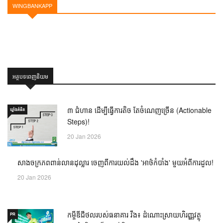
WINGBANKAPP
អត្ថបទពេញនិយម
៣ ជំហាន ដើម្បីធ្វើការតិច តែចំណេញច្រើន (Actionable
ឃ្លាំង​គំនិត
Steps)!
20 Jan 2026
សាងចក្រភពពាន់លានដុល្លារ ចេញពីការយល់ដឹង 'អាថ៌កំបាំង' មួយអំពីការដួល!
សហគ្រិន
ភាព
20 Jan 2026
កម្ចីឌីជីថលរបស់ធនាគារ វីង៖ ដំណោះស្រាយហិរញ្ញវត្ថុ
PR