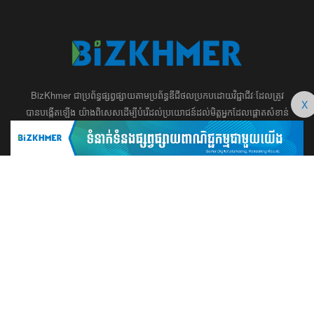
BizKhmer ​ជា​​ប្រព័ន្ធ​ផ្សព្វផ្សាយ​តាម​ប្រព័ន្ធ​ឌីជីថល​​​ប្រកប​ដោយ​វិជ្ជាជីវៈ​ដែល​​​ត្រូវ​
X
បាន​បង្កើតឡើង យ៉ាង​ពិសេស​​ដើម្បី​បំរើ​ដល់​ប្រយោជន៍​​​ដល់​មិត្ត​អ្នក​ដែល​ផ្ដោត​សំខាន់​
ទៅ​លើ​អត្ថបទ​ សហគ្រិន​ភាព អប់រំ ​​អាជីវកម្ម​ ​ការ​វិនិយោគ​ ​អភិវឌ្ឍន៍​អាជីព​ និង​
អចលនទ្រព្យ។ ​ក្រុម​​ការងារ​របស់​យើង​ ​​ មាន​ឆន្ទៈ​​មុតមាំ​​​ក្នុង​​ការ​សរសេរ​​អត្ថបទ​​ ដែល​
សុទ្ធតែ​សំខាន់​សម្រាប់​ ជំនួញ​ ការសិក្សា​ ​និង ការ​សម្រេច​ចិត្ត​របស់​​លោក​អ្នក​ ជា
ពិសេស​​គឺ​​ជួយ​ពង្រឹង​ការ​ត្រិះរិះ ពិចារណា​ ​និង ​ការអភិវឌ្ឍន៍​ធនធាន​មនុស្ស។ ​​​​
012 666 104 / 015 22 42 99 / 066 222 023
md@bizkhmer.com
BizKhmer © 2026 All Rights Reserved
Designed & Developed by Bizkhmer Media