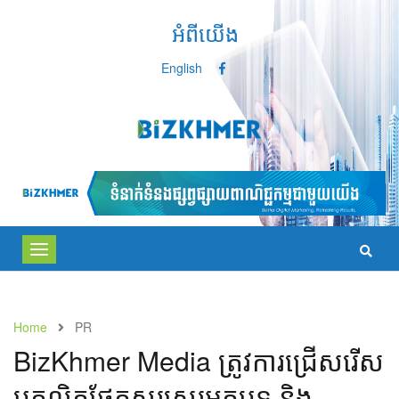
អំពីយើង
English
Toggle
navigation
Home
PR
BizKhmer Media ត្រូវ​ការ​ជ្រើស​រើស
បុគ្គលិកផ្នែកសរសេរអត្ថបទ និង​