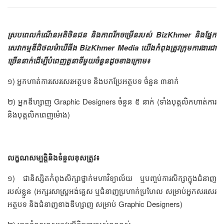
ស្របពេលកំណើនអតិថិនជន និងភាពរីកចម្រើនរបស់​ BizKhmer និង​ផ្នែក
សេវាកម្មឌីជិថលម៉ាឃីធីង​ BizKhmer Media យើងកំពុងត្រូវក្រុមការងារជា
ច្រើននាក់ដើម្បីបំពេញតួនាទីមួយចំនួនដូចខាងក្រោម៖
១) អ្នកហាត់ការសេរសេរអត្ថបទ និង​បក​ប្រែអត្ថបទ​ ចំនួន ៣នាក់
២) អ្នកឌីហ្សាញ Graphic Designers ចំនួន ៥ នាក់ (ទាំងបុគ្គលិកហាត់ការ
និង​បុគ្គលិកពេញម៉ោង)​
លក្ខណសម្បត្តិនិងទំនួលខុសត្រូវ៖
១) ជានិស្សិតកំពុងសិក្សាថ្នាក់មហាវិទ្យាល័យ ឬបញ្ចប់ការសិក្សាក្នុងជំនាញ
របស់ខ្លួន (អក្សរសាស្ត្រអង់គ្លេស ឬជំនាញប្រហាក់ប្រហែល សម្រាប់​អ្នក​សរសេរ
អត្ថបទ និង​ជំនាញខាងឌីហ្សាញ សម្រាប់​ Graphic Designers)​