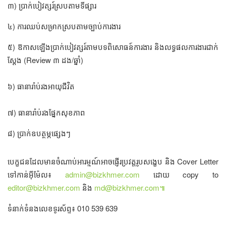
៣) ប្រាក់បៀវត្សរ៍ស្របតាមទីផ្សារ
៤) ការឈប់សម្រាកស្របតាមច្បាប់ការងារ
៥) ឱកាសឡើងប្រាក់បៀវត្សរ៍តាមបទពិសោធន៍ការងារ និង​លទ្ធផលការងារជាក់
ស្ដែង (Review ៣ ដង/ឆ្នាំ)
៦) ធានារ៉ាប់រងអាយុជីវិត
៧) ធានារ៉ាប់រងផ្នែកសុខភាព
៨) ប្រាក់ឧបត្ថម្ភ​ផ្សេងៗ
បេក្ខជនដែលមានចំណាប់អារម្មណ៍អាចផ្ញើរប្រវត្តរូបសង្ខេប និង Cover Letter
ទៅ​កាន់អ៊ីម៉ែល៖
admin@bizkhmer.com
​ ដោយ copy to
editor@bizkhmer.com
និង
md@bizkhmer.com
៕
ទំនាក់ទំនងលេខទូរស័ព្ទ៖ 010 539 639