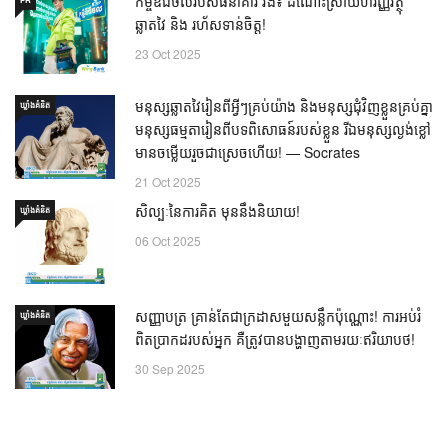
កម្ចីឌីជីថលរបស់ធនាគារ វីង៖ ដំណោះស្រាយហិរញ្ញវត្ថុ
ឆ្លាតវៃ និង រហ័សទាន់ចិត្ត!
23 Oct 2025
មនុស្សឆ្លាតវៃរៀនពីអ្វីៗគ្រប់យ៉ាង និងមនុស្សជុំវិញខ្លួនគ្រប់គ្នា
ឃ្លាំង​គំនិត
មនុស្សធម្មតារៀនពីបទពិសោធន៍របស់ខ្លួន រីឯមនុស្សល្ងង់ខ្លៅ
មានចម្លើយរួចជាស្រេចហើយ! — Socrates
21 Oct 2025
សិល្បៈនៃការគិត មុននឹងនិយាយ!
ឃ្លាំង​គំនិត
06 Oct 2025
សញ្ញាបត្រ គ្រាន់តែជាក្រដាសមួយសន្លឹកប៉ុណ្ណោះ! ការអប់រំ
ឃ្លាំង​គំនិត
ពិតប្រាកដរបស់អ្នក គឺត្រូវបានបង្ហាញតាមរយៈឥរិយាបថ!
30 Sep 2025