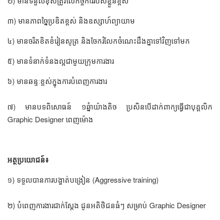
២) មានទំនួលខុសត្រូវលើកិច្ចការរបស់ខ្លួនខ្ពស់
៣) មានភាពច្នៃប្រឌិតខ្ពស់ និងឧស្សាហ៍ព្យាយាម
៤) មានចរិតខិតខំរៀនសូត្រ និងចែករំលែកចំណេះដឹងគ្នាទៅវិញទៅមក
៥) មានទំនាក់ទំនងល្អជាមួយក្រុមការងារ
៦) ​មានឆន្ទៈខ្ពស់ក្នុង​ការ​បំពេញ​ការងារ
៧) មានបទ​ពិសោធន៍ ១​ឆ្នំាយ៉ាង​តិច​ ប្រសិនបើ​ដាក់​ពាក្យ​ធ្វើ​ជា​បុគ្គលិក
Graphic Designer ពេញម៉ោង
អត្ថប្រយោជន៍៖
១) ទទួលបានការបង្ហាត់បង្រៀន​ (Aggressive training)
២) បំពេញការងារជាក់ស្ដែង ជូនអតិថិជនធំៗ សម្រាប់ Graphic Designer