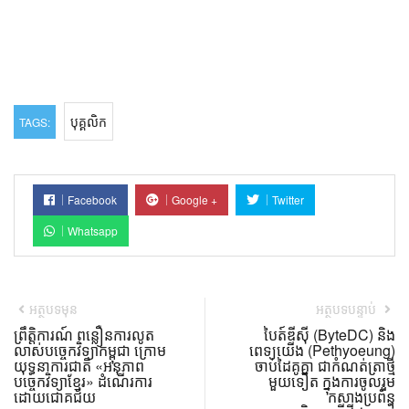
បុគ្គលិក
TAGS:
Facebook
Google +
Twitter
Whatsapp
អត្ថបទមុន
អត្ថបទបន្ទាប់
ព្រឹត្តិការណ៍ ពន្លឿនការលូត
បៃត៍ឌីស៊ី (ByteDC) និង
លាស់បច្ចេកវិទ្យាកម្ពុជា ក្រោម
ពេទ្យយើង (Pethyoeung)
យុទ្ធនាការជាតិ «អនុភាព
ចាប់ដៃគូគ្នា ជាកំណត់ត្រាថ្មី
បច្ចេកវិទ្យាខ្មែរ» ដំណើរការ
មួយទៀត ក្នុងការចូលរួម
ដោយជោគជ័យ
កសាងប្រព័ន្ធ