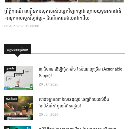
ព្រឹត្តិការណ៍ ពន្លឿនការលូតលាស់បច្ចេកវិទ្យាកម្ពុជា ក្រោមយុទ្ធនាការជាតិ
«អនុភាពបច្ចេកវិទ្យាខ្មែរ» ដំណើរការដោយជោគជ័យ
03 Aug 2026 12:08:00
អត្ថបទពេញនិយម
៣ ជំហាន ដើម្បីធ្វើការតិច តែចំណេញច្រើន (Actionable
ឃ្លាំង​គំនិត
Steps)!
20 Jan 2026
សាងចក្រភពពាន់លានដុល្លារ ចេញពីការយល់ដឹង
សហគ្រិនភាព
'អាថ៌កំបាំង' មួយអំពីការដួល!
20 Jan 2026
PR