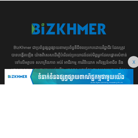
BizKhmer ​ជា​​ប្រព័ន្ធ​ផ្សព្វផ្សាយ​តាម​ប្រព័ន្ធ​ឌីជីថល​​​ប្រកប​ដោយ​វិជ្ជាជីវៈ​ដែល​​​ត្រូវ​
បាន​បង្កើតឡើង យ៉ាង​ពិសេស​​ដើម្បី​បំរើ​ដល់​ប្រយោជន៍​​​ដល់​មិត្ត​អ្នក​ដែល​ផ្ដោត​សំខាន់​
X
ទៅ​លើ​អត្ថបទ​ សហគ្រិន​ភាព អប់រំ ​​អាជីវកម្ម​ ​ការ​វិនិយោគ​ ​អភិវឌ្ឍន៍​អាជីព​ និង​
អចលនទ្រព្យ។ ​ក្រុម​​ការងារ​របស់​យើង​ ​​ មាន​ឆន្ទៈ​​មុតមាំ​​​ក្នុង​​ការ​សរសេរ​​អត្ថបទ​​ ដែល​
សុទ្ធតែ​សំខាន់​សម្រាប់​ ជំនួញ​ ការសិក្សា​ ​និង ការ​សម្រេច​ចិត្ត​របស់​​លោក​អ្នក​ ជា
ពិសេស​​គឺ​​ជួយ​ពង្រឹង​ការ​ត្រិះរិះ ពិចារណា​ ​និង ​ការអភិវឌ្ឍន៍​ធនធាន​មនុស្ស។ ​​​​
012 666 104 / 015 22 42 99 / 066 222 023
md@bizkhmer.com
BizKhmer © 2026 All Rights Reserved
Designed & Developed by Bizkhmer Media