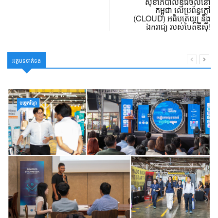
សុខាភិបាលឌីជីថល​នៅ
កម្ពុជា លើប្រព័ន្ធក្លៅ
(CLOUD) អធិបតេយ្យ និង
ឯករាជ្យ របស់បៃត៍ឌីស៊ី!
អត្ថបទទាក់ទង
បច្ចេកវិទ្យា