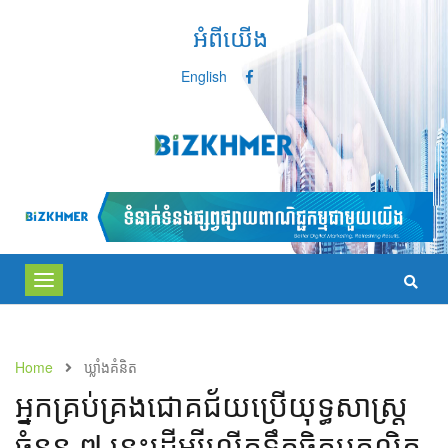
អំពីយើង
English
Toggle
navigation
Home
ឃ្លាំង​គំនិត
អ្នក​គ្រប់គ្រង​ជោគជ័យ​ប្រើ​យុទ្ធសាស្ត្រ​
ចំនួន​ ៧ នេះ​ដើម្បី​លើក​ទឹកចិត្ត​បុគ្គលិក​