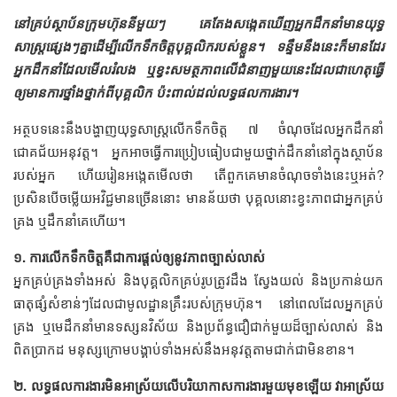
នៅ​គ្រប់​ស្ថាប័ន​ក្រុមហ៊ុន​នីមួយៗ គេ​តែង​សង្កេត​ឃើញ​អ្នកដឹកនាំ​មាន​យុទ្ធ
សាស្ត្រ​ផ្សេងៗ​គ្នា​ដើម្បី​លើកទឹកចិត្ត​បុគ្គលិករបស់ខ្លួន។ ទន្ទឹម​នឹង​នេះ​ក៏​​មាន​ដែរ​
អ្នក​ដឹកនាំ​ដែល​មើល​រំលង ឬ​ខ្វះ​សមត្ថភាព​លើ​ជំនាញ​មួយ​នេះ​ដែល​ជា​ហេតុ​ធ្វើ​
ឲ្យ​មាន​ការ​ថ្នាំងថ្នាក់​ពី​បុគ្គលិក ប៉ះពាល់​ដល់​លទ្ធផល​ការងារ។
អត្ថបទ​នេះ​នឹង​បង្ហាញ​យុទ្ធសាស្ត្រ​លើកទឹកចិត្ត ៧ ចំណុច​ដែល​អ្នកដឹកនាំ​
ជោគជ័យ​អនុវត្ត។ អ្នក​អាច​ធ្វើ​ការ​ប្រៀបធៀប​ជាមួយ​ថ្នាក់ដឹកនាំ​នៅ​ក្នុង​ស្ថាប័ន​
របស់​អ្នក​ ហើយ​រៀន​អង្កេត​មើល​ថា តើ​​ពួកគេ​មាន​ចំណុច​ទាំង​នេះ​ឬ​អត់?
ប្រសិន​បើ​ចម្លើយ​អវិជ្ជមាន​ច្រើន​នោះ មានន័យ​ថា បុគ្គល​នោះ​ខ្វះ​ភាព​ជា​អ្នក​គ្រប់
គ្រង ឬ​ដឹកនាំ​គេ​ហើយ។ ​
១. ការ​លើកទឹកចិត្តគឺ​ជា​ការ​ផ្តល់​ឲ្យ​នូវ​ភាព​ច្បាស់លាស់
អ្នកគ្រប់គ្រង​ទាំងអស់ និង​បុគ្គលិក​​គ្រប់រូប​​ត្រូវ​ដឹង ស្វែង​យល់ និង​ប្រកាន់​យក​
ធាតុផ្សំ​​សំខាន់​ៗ​ដែល​ជា​មូលដ្ឋានគ្រឹះ​របស់​ក្រុមហ៊ុន។ នៅ​ពេល​ដែល​​អ្នក​គ្រប់
គ្រង ឬ​មេដឹកនាំ​មាន​​ទស្សនវិស័យ​ និង​ប្រព័ន្ធ​ជឿជាក់​មួយ​ដ៏​​ច្បាស់លាស់ និង​
ពិតប្រាកដ​ មនុស្ស​ក្រោម​បង្គាប់​ទាំងអស់​នឹង​​អនុវត្ត​តាម​ជាក់​ជាមិនខាន។
២.​ លទ្ធផល​ការងារ​មិន​អាស្រ័យ​លើ​បរិយាកាស​ការងារ​មួយ​មុខ​ឡើយ វា​អាស្រ័យ​