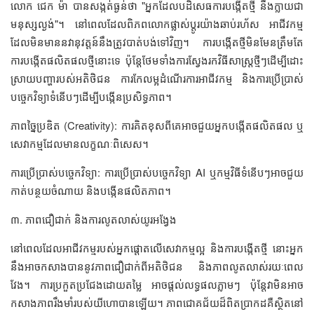
លោក ជេក ម៉ា បានសង្កត់ធ្ងន់ថា "អ្នកដែលបដិសេធការបង្កើតថ្មី នឹងក្លាយជា
មនុស្សល្ងង់"។ នៅពេលដែលពិភពលោកផ្លាស់ប្តូរយ៉ាងឆាប់រហ័ស អាជីវកម្ម
ដែលមិនមាននវានុវត្តន៍នឹងត្រូវបាត់បង់ទៅវិញ។ ការបង្កើតថ្មីមិនមែនត្រឹមតែ
ការបង្កើតផលិតផលថ្មីនោះទេ ប៉ុន្តែថែមទាំងការស្វែងរកវិធីសាស្ត្រថ្មីៗដើម្បីដោះ
ស្រាយបញ្ហារបស់អតិថិជន ការកែលម្អដំណើរការអាជីវកម្ម និងការប្រើប្រាស់
បច្ចេកវិទ្យាទំនើបៗដើម្បីបង្កើនប្រសិទ្ធភាព។
ភាពច្នៃប្រឌិត (Creativity): ការគិតខុសពីគេអាចជួយអ្នកបង្កើតផលិតផល ឬ
សេវាកម្មដែលមានលក្ខណៈពិសេស។
ការប្រើប្រាស់បច្ចេកវិទ្យា: ការប្រើប្រាស់បច្ចេកវិទ្យា AI ឬកម្មវិធីទំនើបៗអាចជួយ
កាត់បន្ថយចំណាយ និងបង្កើនផលិតភាព។
៣. ភាពជឿជាក់ និងការលូតលាស់យូរអង្វែង
នៅពេលដែលអាជីវកម្មរបស់អ្នកផ្តោតលើសេវាកម្មល្អ និងការបង្កើតថ្មី នោះអ្នក
នឹងអាចកសាងបាននូវភាពជឿជាក់ពីអតិថិជន និងភាពលូតលាស់រយៈពេល
វែង។ ការប្រកួតប្រជែងដោយតម្លៃ អាចផ្តល់លទ្ធផលភ្លាមៗ ប៉ុន្តែវាមិនអាច
កសាងភាពរឹងមាំរបស់យីហោបានឡើយ។ ភាពជោគជ័យដ៏ពិតប្រាកដគឺស្ថិតនៅ