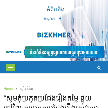
អំពីយើង
English
Toggle
navigation
Home
ឃ្លាំង​គំនិត
“សូមកុំប្រកួតប្រជែងរឿងតម្លៃ ផ្ទុយ
ទៅវិញ គួរប្រកួតប្រជែងរឿងសេវាកម្ម