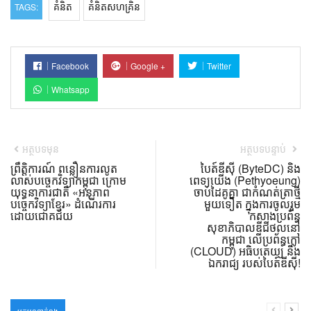
គំនិត
គំនិតសហគ្រិន
TAGS:
Facebook
Google +
Twitter
Whatsapp
អត្ថបទមុន
អត្ថបទបន្ទាប់
ព្រឹត្តិការណ៍ ពន្លឿនការលូត
បៃត៍ឌីស៊ី (ByteDC) និង
លាស់បច្ចេកវិទ្យាកម្ពុជា ក្រោម
ពេទ្យយើង (Pethyoeung)
យុទ្ធនាការជាតិ «អនុភាព
ចាប់ដៃគូគ្នា ជាកំណត់ត្រាថ្មី
បច្ចេកវិទ្យាខ្មែរ» ដំណើរការ
មួយទៀត ក្នុងការចូលរួម
ដោយជោគជ័យ
កសាងប្រព័ន្ធ
សុខាភិបាលឌីជីថល​នៅ
កម្ពុជា លើប្រព័ន្ធក្លៅ
(CLOUD) អធិបតេយ្យ និង
ឯករាជ្យ របស់បៃត៍ឌីស៊ី!
អត្ថបទទាក់ទង