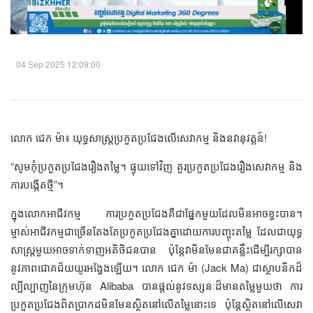
04 Sep 2025 12:09:00
លោក ជេក ម៉ា៖ យុទ្ធសាស្ត្រប្រកួតប្រជែងលើសេវាកម្ម និងនវានុវត្តន៍!
“សូមកុំប្រកួតប្រជែងរឿងតម្លៃ។ ផ្ទុយទៅវិញ គួរប្រកួតប្រជែងរឿងសេវាកម្ម និង
ការបង្កើតថ្មី”។
ក្នុងលោកអាជីវកម្ម ការប្រកួតប្រជែងគឺជាផ្នែកមួយដែលមិនអាចខ្វះបាន។
ម្ចាស់អាជីវកម្មជាច្រើនតែងតែប្រកួតប្រជែងគ្នាដោយការបញ្ចុះតម្លៃ ដែលជាយុទ្ធ
សាស្ត្រមួយអាចទាក់ទាញអតិថិជនបាន ប៉ុន្តែវាមិនមែនជាគន្លឹះដើម្បីរក្សាបាន
នូវភាពជោគជ័យយូរអង្វែងឡើយ។ លោក ជេក ម៉ា (Jack Ma) ជាស្ថាបនិកដ៏
ល្បីល្បាញនៃក្រុមហ៊ុន Alibaba បានផ្តល់នូវទស្សនៈដ៏មានតម្លៃមួយថា ការ
ប្រកួតប្រជែងពិតប្រាកដមិនមែនស្ថិតនៅលើតម្លៃនោះទេ ប៉ុន្តែស្ថិតនៅលើសេវា