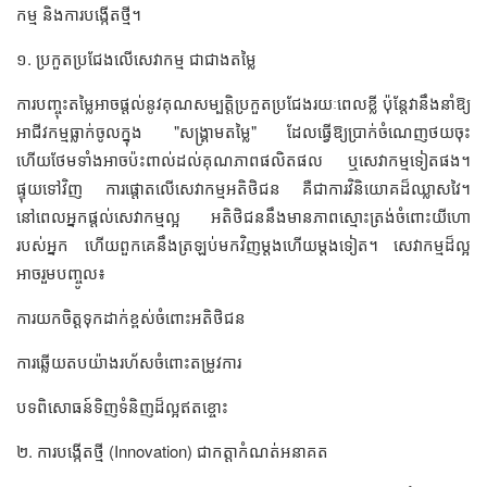
កម្ម និងការបង្កើតថ្មី។
១. ប្រកួតប្រជែងលើសេវាកម្ម ជាជាងតម្លៃ
ការបញ្ចុះតម្លៃអាចផ្តល់នូវគុណសម្បត្តិប្រកួតប្រជែងរយៈពេលខ្លី ប៉ុន្តែវានឹងនាំឱ្យ
អាជីវកម្មធ្លាក់ចូលក្នុង "សង្គ្រាមតម្លៃ" ដែលធ្វើឱ្យប្រាក់ចំណេញថយចុះ
ហើយថែមទាំងអាចប៉ះពាល់ដល់គុណភាពផលិតផល ឬសេវាកម្មទៀតផង។
ផ្ទុយទៅវិញ ការផ្តោតលើសេវាកម្មអតិថិជន គឺជាការវិនិយោគដ៏ឈ្លាសវៃ។
នៅពេលអ្នកផ្តល់សេវាកម្មល្អ អតិថិជននឹងមានភាពស្មោះត្រង់ចំពោះយីហោ
របស់អ្នក ហើយពួកគេនឹងត្រឡប់មកវិញម្តងហើយម្តងទៀត។ សេវាកម្មដ៏ល្អ
អាចរួមបញ្ចូល៖
ការយកចិត្តទុកដាក់ខ្ពស់ចំពោះអតិថិជន
ការឆ្លើយតបយ៉ាងរហ័សចំពោះតម្រូវការ
បទពិសោធន៍ទិញទំនិញដ៏ល្អឥតខ្ចោះ
២. ការបង្កើតថ្មី (Innovation) ជាកត្តាកំណត់អនាគត