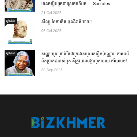
មានចម្លើយរួចជាស្រេចហើយ! — Socrates
21 Oct 2025
សិល្បៈនៃការគិត មុននឹងនិយាយ!
ឃ្លាំង​គំនិត
06 Oct 2025
សញ្ញាបត្រ គ្រាន់តែជាក្រដាសមួយសន្លឹកប៉ុណ្ណោះ! ការអប់រំ
ឃ្លាំង​គំនិត
ពិតប្រាកដរបស់អ្នក គឺត្រូវបានបង្ហាញតាមរយៈឥរិយាបថ!
30 Sep 2025