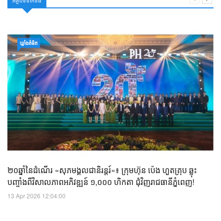
ឃ្លាំង​គំនិត
២០ឆ្នាំនៃដំណើរ «សុភមង្គលជានិរន្តរ៍»៖ ក្រុមហ៊ុន ប៉េង ហួតគ្រុប ឆ្លុះ
បញ្ចាំងពីវិសាលភាពអភិវឌ្ឍន៍ ១,០០០ ហិកតា ជុំវិញរាជធានីភ្នំពេញ!
13 Apr 2026 12:04:00