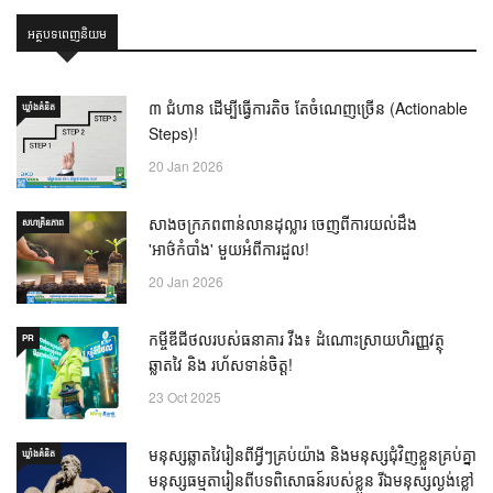
អត្ថបទពេញនិយម
៣ ជំហាន ដើម្បីធ្វើការតិច តែចំណេញច្រើន (Actionable
ឃ្លាំង​គំនិត
Steps)!
20 Jan 2026
សាងចក្រភពពាន់លានដុល្លារ ចេញពីការយល់ដឹង
សហគ្រិនភាព
'អាថ៌កំបាំង' មួយអំពីការដួល!
20 Jan 2026
កម្ចីឌីជីថលរបស់ធនាគារ វីង៖ ដំណោះស្រាយហិរញ្ញវត្ថុ
PR
ឆ្លាតវៃ និង រហ័សទាន់ចិត្ត!
23 Oct 2025
មនុស្សឆ្លាតវៃរៀនពីអ្វីៗគ្រប់យ៉ាង និងមនុស្សជុំវិញខ្លួនគ្រប់គ្នា
ឃ្លាំង​គំនិត
មនុស្សធម្មតារៀនពីបទពិសោធន៍របស់ខ្លួន រីឯមនុស្សល្ងង់ខ្លៅ