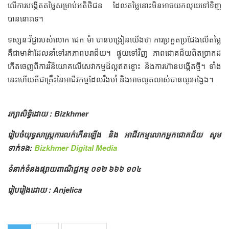
លើការបង្កើតតម្លៃសម្រាប់អតិថិជន ដែលតម្លៃនោះមិនអាចយកលុយទៅទិញ
បាននោះទេ។
ទស្សនៈវិជ្ជារបស់លោក ជេក ម៉ា បានបង្រៀនយើងថា ការប្រកួតប្រជែងលើតម្លៃ
គឺជាមាគ៌ាដែលនាំទៅរកភាពបរាជ័យ។ ផ្ទុយទៅវិញ ភាពជោគជ័យពិតប្រាកដ
កើតចេញពីការវិនិយោគលើសេវាកម្មដ៏ល្អឥតខ្ចោះ និងការហ៊ានបង្កើតថ្មី។ ទាំង
នេះហើយគឺជាគ្រឹះនៃអាជីវកម្មដែលរឹងមាំ និងអាចលូតលាស់បានយូរអង្វែង។
រក្សាសិទ្ធិដោយ : Bizkhmer
រៀបចំយុទ្ធសាស្រ្តការលក់កើនឡើង និង អាជីវកម្មលោកអ្នកជោគជ័យ សូម
ទាក់ទង:
Bizkhmer Digital Media
ទំនាក់ទំនងផ្សាយពាណិជ្ជកម្ម ០១២ ៦៦៦ ១០៤
រៀបរៀងដោយ : Anjelica