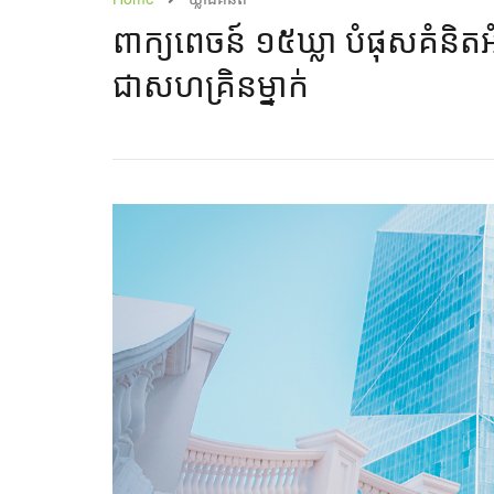
ពាក្យពេចន៍ ១៥ឃ្លា បំផុសគំនិតអំ
ជាសហគ្រិនម្នាក់​