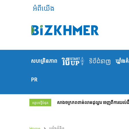
អំពីយើង
សហគ្រិនភាព
ឃ្លាំង​គ
PR
សាងចក្រភពពាន់លានដុល្លារ ចេញពីការយល់ដឹង
អត្ថបទថ្មីបំផុត
Home
ឃ្លាំង​គំនិត