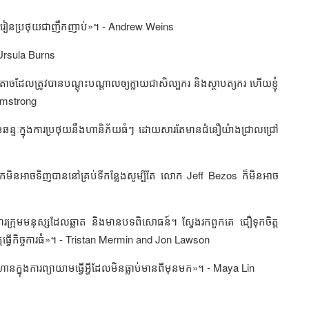
និងរៀនប្រថុយជាញឹកញាប់»។ -
Andrew Weins
Ursula Burns
ូចតាចដែលត្រូវបានបណ្តុះបណ្តាលឲ្យក្លាយជាសិល្បករ និងស្ថាបត្យករ ហើយខ្ញុំ
rmstrong
ឆន្ទៈក្នុងការប្រថុយនឹងហានិភ័យធំៗ ដោយសារតែមានជំនឿយ៉ាងជ្រាលជ្រៅ
នកមិនអាចទិញបាននៅគ្រប់ទីកន្លែងសូម្បីតែ លោក
Jeff Bezos
ក៏មិនអាច
ូវការក្រុមមនុស្សដែលឆ្លាត និងមានបទពិសោធន៍។ ស្វែងរកពួកគេ ជឿទុកចិត្ត
្វើកិច្ចការធំ»។ -
Tristan Mermin and Jon Lawson
ានក្នុងការព្យាយាមធ្វើអ្វីដែលមិនធ្លាប់មានពីមុនមក»។ -
Maya Lin