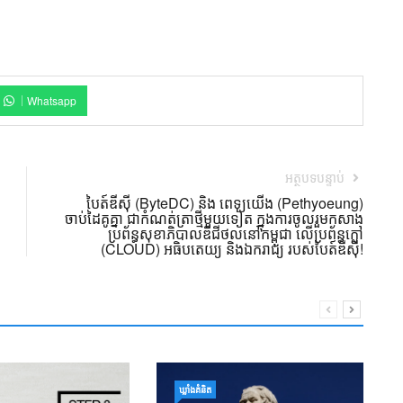
Whatsapp
អត្ថបទបន្ទាប់
បៃត៍ឌីស៊ី (ByteDC) និង ពេទ្យយើង (Pethyoeung)
ចាប់ដៃគូគ្នា ជាកំណត់ត្រាថ្មីមួយទៀត ក្នុងការចូលរួមកសាង
ប្រព័ន្ធសុខាភិបាលឌីជីថល​នៅកម្ពុជា លើប្រព័ន្ធក្លៅ
(CLOUD) អធិបតេយ្យ និងឯករាជ្យ របស់បៃត៍ឌីស៊ី!
សិ
ឃ្លាំង​គំនិត