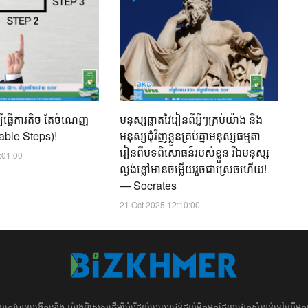
06
បីធ្វើការតិច តែចំណេញ
មនុស្សឆ្លាតវៃរៀនពីអ្វីៗគ្រប់យ៉ាង និង
nable Steps)!
មនុស្សជុំវិញខ្លួនគ្រប់គ្នាមនុស្សធម្មតា
រៀនពីបទពិសោធន៍របស់ខ្លួន រីឯមនុស្ស
:01:00
ល្ងង់ខ្លៅមានចម្លើយរួចជាស្រេចហើយ!
— Socrates
21 Oct 2025 12:10:00
ដែល​​​ត្រូវ​បាន​បង្កើតឡើង យ៉ាង​ពិសេស​​ដើម្បី​បំរើ​ដល់​ប្រយោជន៍​​​ដល់​មិត្ត​អ្នក​ដែល​ផ្ដោត​សំខាន់​ទៅ​លើ​