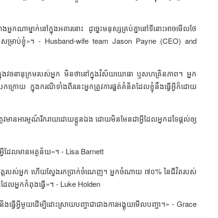
បាកជាងអ្នកណាម្នាក់នៅក្នុងអគារនោះ ដូច្នេះមនុស្សគ្រប់គ្នានៅទីនោះអាចមើលថែ
សម្រាប់ខ្ញុំ»។ -
Husband-wife team Jason Payne (CEO) and
្នុងវចនានុក្រមរបស់អ្នក មិនថានៅក្នុងវិស័យយោធា ឬសហគ្រិនភាព។ អ្នក
 ក្នុងករណីទាំងពីរនេះអ្នកត្រូវការផ្នត់គំនិតដែលខ្ញុំនឹងធ្វើអ្វីក៏ដោយ
្នកត្រូវមានអារម្មណ៍រីករាយដោយខ្លួនឯង ដោយមិនមែនជាអ្វីដែលអ្នកដទៃផ្តល់ឲ្យ
ើអ្វីដែលមានអត្ថន័យ»។ -
Lisa Barnett
ចិត្តរបស់អ្នក ហើយស្វែងរកប្រាក់ចំណេញ។ អ្នកចំណាយ ៧០% នៃជីវិតរបស់
វីដែលអ្នកកំពុងធ្វើ»។ -
Luke Holden
ិងធ្វើអ្វីមួយដើម្បីដោះស្រាយបញ្ហាជាជាងការអង្គុយមើលបញ្ហា។» -
Grace