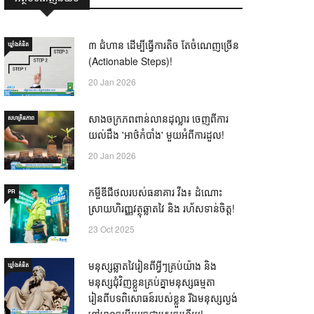
៣ ជំហាន ដើម្បីធ្វើការតិច តែចំណេញច្រើន
ឃ្លាំង​គំនិត
(Actionable Steps)!
20 Jan 2026
សាងចក្រភពពាន់លានដុល្លារ ចេញពីការ
សហគ្រិនភាព
យល់ដឹង 'អាថ៌កំបាំង' មួយអំពីការដួល!
20 Jan 2026
កម្ចីឌីជីថលរបស់ធនាគារ វីង៖ ដំណោះ
PR
ស្រាយហិរញ្ញវត្ថុឆ្លាតវៃ និង រហ័សទាន់ចិត្ត!
23 Oct 2025
មនុស្សឆ្លាតវៃរៀនពីអ្វីៗគ្រប់យ៉ាង និង
ឃ្លាំង​គំនិត
មនុស្សជុំវិញខ្លួនគ្រប់គ្នាមនុស្សធម្មតា
រៀនពីបទពិសោធន៍របស់ខ្លួន រីឯមនុស្សល្ងង់
ខ្លៅមានចម្លើយរួចជាស្រេចហើយ! —