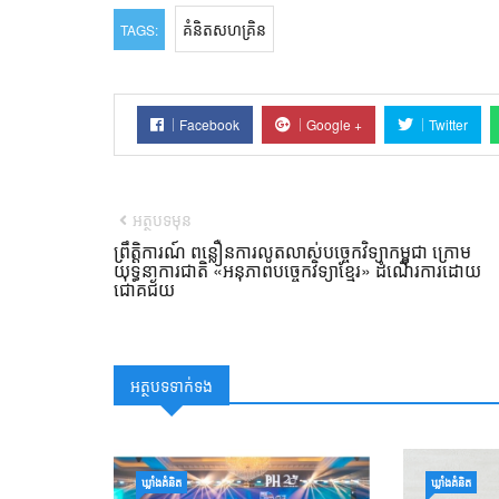
គំនិតសហគ្រិន
TAGS:
Facebook
Google +
Twitter
អត្ថបទមុន
ព្រឹត្តិការណ៍ ពន្លឿនការលូតលាស់បច្ចេកវិទ្យាកម្ពុជា ក្រោម
យុទ្ធនាការជាតិ «អនុភាពបច្ចេកវិទ្យាខ្មែរ» ដំណើរការដោយ
ជោគជ័យ
អត្ថបទទាក់ទង
ឃ្លាំង​គំនិត
ឃ្លាំង​គំនិត