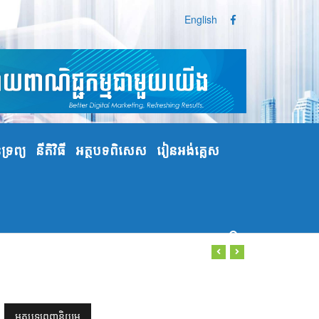
English
្រព្យ
នីតិវិធី
អត្ថបទពិសេស
រៀនអង់គ្លេស
អត្ថបទពេញនិយម