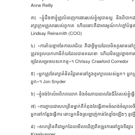
Anne Reilly
៣) «ខ្ញុំដឹងថាខ្ញុំត្រូវបំពេញការងាររបស់ខ្ញុំឲ្យបានល្អ និងពិ
រក្សាក្រុមគ្រួសាររបស់ពួកគេ ហើយនោះគឺជាអារម្មណ៍កក់ក្តៅបំផុត
Lindsay Reinsmith (COO)
៤) «ការភ័យខ្លាចនៃការបរាជ័យ គឺជាអ្វីមួយដែលមិនគួរមាននៅក
ត្រូវទទួលយកហានិភ័យដែលបានគណនា ហើយមិនត្រូវខ្លាចការបកក្រោយ
ឲ្យតែសម្រេចបេសកកម្ម»។
Chrissy Crawford Corredor
៥) «អ្នកត្រូវតែរក្សាគំនិតវិជ្ជមាននៅក្នុងខួរក្បាលរបស់អ្នក។ អ
អ្នក»។
Jon Snyder
៦) «ខ្ញុំចង់កែលំអពិភពលោក និងចំណាយពេលនៃជីវិតរបស់ខ្ញុំធ្វ
៧) «ការក្លាយជាសហគ្រិនម្នាក់គឺកំពុងតែធ្វើតាមចំណង់ចំណូល
អ្នកនៅកន្លែងធ្វើការ នោះអ្នកនឹងស្រឡាញ់កាន់តែខ្លាំងឡើងៗ នូវអ្
៨) «សហគ្រិនគឺជាអ្នកដែលមើលឃើញពីតម្រូវការនៅក្នុងទីផ្សារ ន
Kraaijvanger