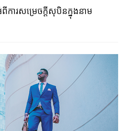
ពីការសម្រេចក្តីសុបិនក្នុងនាម