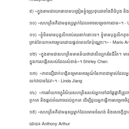
៩) «ក្នុងនាមជាយោធាបានបង្រៀនខ្ញុំឲ្យប្រថុយវាតាំងពីដំបូង 
១០) «សហគ្រិនគឺជាមនុស្សម្នាក់ដែលអាចសម្រេចការបាន»។ -
១១) «ខ្ញុំមិនមានបុគ្គលិករាប់រយនាក់នោះទេ។ ខ្ញុំមានបុគ្គលិកត
គ្រាន់តែយកអគារមួយដោយផ្តល់ពេលតែប៉ុណ្ណោះ។» -
Mario A
១២) «ក្នុងនាមជាសហគ្រិនមានន័យថាជាសិល្បករនៃជីវិត។ មាន
ក្នុងការបង្កើតរបស់ដែលសំខាន់»។
Shirley Chen
១៣) «ភាពជឿជាក់បង្កើតឲ្យមានអារម្មណ៍នៃភាពជាម្ចាស់ដែលអ្
លក់វាបានដែរ!»។ -
Linda Jiang
១៤) «ការនាំយកចក្ខុវិស័យសហគ្រិនរបស់អ្នកទៅជាផ្លែផ្កាគឺត្រ
ពួកគេ និងផ្តល់អំណាចដល់ពួកគេ ដើម្បីជួយអ្នកធ្វើការសម្រេចចិត្តធ
១៥) «
សហគ្រិនគឺជាមនុស្សម្នាក់ដែលមានចំណង់ និងសេចក្តីក្លាហ
ដោយ៖
Anthony Arthur