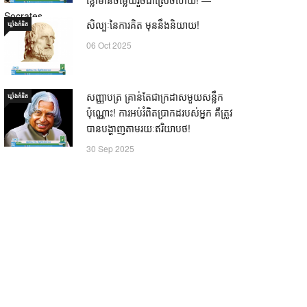
Socrates
សិល្បៈនៃការគិត មុននឹងនិយាយ!
ឃ្លាំង​គំនិត
21 Oct 2025
06 Oct 2025
សញ្ញាបត្រ គ្រាន់តែជាក្រដាសមួយសន្លឹក
ឃ្លាំង​គំនិត
ប៉ុណ្ណោះ! ការអប់រំពិតប្រាកដរបស់អ្នក គឺត្រូវ
បានបង្ហាញតាមរយៈឥរិយាបថ!
30 Sep 2025