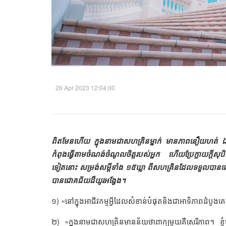
26 Apr 2023 12:04:00
ពិតមែនហើយ ក្នុងនាមជាសហគ្រិនម្នាក់ មានភាពនឿយហត់ ឯកោ
កំពុងធ្វើតាមចំណង់ចំណូលចិត្តរបស់អ្នក ហើយប្រែក្លាយក្តីសុ
ទៀតនោះ សម្រង់សម្តីទាំង ១៥ឃ្លា ពីសហគ្រិនដែលទទួលបាន
បានជោគជ័យដ៏យូរអង្វែង។
១) «នៅក្នុងអាជីវកម្មអ្វីដែលសំខាន់បំផុតនិងជាអាទិភាពដំបូងគ
២) «ក្នុងនាមជាសហគ្រិនមានន័យថាពាក្យមួយគឺសេរីភាព។ ខ្ញុំ