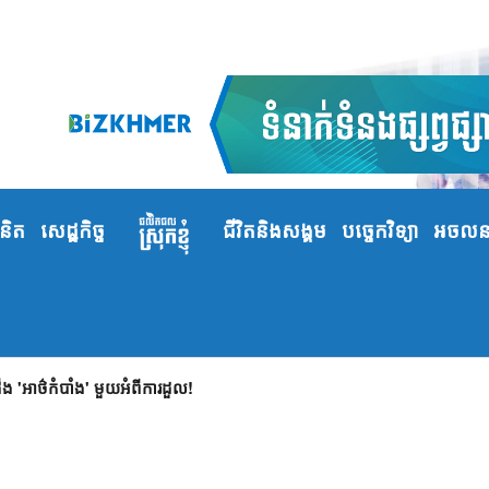
ំនិត
សេដ្ឋកិច្ច
ជីវិតនិងសង្គម
បច្ចេកវិទ្យា
អចលនទ
 'អាថ៌កំបាំង' មួយអំពីការដួល!