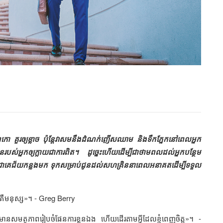
 គួរឲ្យខ្លាច ប៉ុន្តែវាសមនឹងដំណក់ញើសឈាម និងទឹកភ្នែកនៅពេលអ្នក
បិនរបស់អ្នកឲ្យក្លាយជាការពិត។ ដូច្នេះហើយដើម្បីជាថាមពលដល់អ្នកបន្ថែម
ជោគេជ័យកន្លងមក ទុកសម្រាប់ជូនដល់សហគ្រិននាពេលអនាគតដើម្បីទទួល
េគឺមនុស្ស»។ -
Greg Berry
មានសមត្ថភាពរៀបចំផែនការខ្លួនឯង ហើយដើរតាមអ្វីដែលខ្ញុំពេញចិត្ត»។ -