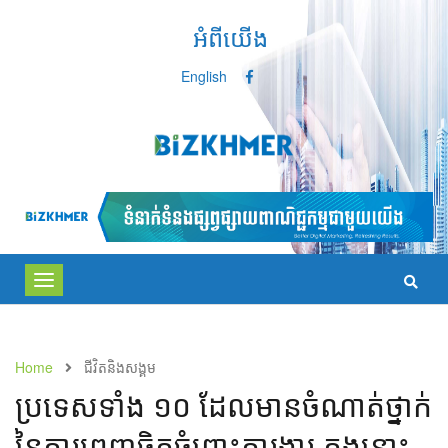
អំពីយើង
English
Toggle
navigation
Home
ជីវិតនិងសង្គម
ប្រទេសទាំង ១០ ដែលមា​នចំណាត់ថ្នាក់
នៃការពេញចិត្តចំពោះការងារ ក្នុងនោះ