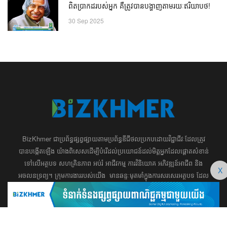
ពិតប្រាកដរបស់អ្នក គឺត្រូវបានបង្ហាញតាមរយៈឥរិយាបថ!
30 Sep 2025
BizKhmer ​ជា​​ប្រព័ន្ធ​ផ្សព្វផ្សាយ​តាម​ប្រព័ន្ធ​ឌីជីថល​​​ប្រកប​ដោយ​វិជ្ជាជីវៈ​ដែល​​​ត្រូវ​
បាន​បង្កើតឡើង យ៉ាង​ពិសេស​​ដើម្បី​បំរើ​ដល់​ប្រយោជន៍​​​ដល់​មិត្ត​អ្នក​ដែល​ផ្ដោត​សំខាន់​
ទៅ​លើ​អត្ថបទ​ សហគ្រិន​ភាព អប់រំ ​​អាជីវកម្ម​ ​ការ​វិនិយោគ​ ​អភិវឌ្ឍន៍​អាជីព​ និង​
X
អចលនទ្រព្យ។ ​ក្រុម​​ការងារ​របស់​យើង​ ​​ មាន​ឆន្ទៈ​​មុតមាំ​​​ក្នុង​​ការ​សរសេរ​​អត្ថបទ​​ ដែល​
សុទ្ធតែ​សំខាន់​សម្រាប់​ ជំនួញ​ ការសិក្សា​ ​និង ការ​សម្រេច​ចិត្ត​របស់​​លោក​អ្នក​ ជា
ពិសេស​​គឺ​​ជួយ​ពង្រឹង​ការ​ត្រិះរិះ ពិចារណា​ ​និង ​ការអភិវឌ្ឍន៍​ធនធាន​មនុស្ស។ ​​​​
012 666 104 / 015 22 42 99 / 066 222 023
md@bizkhmer.com