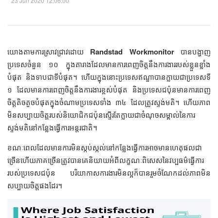
23 Jun 2020 12:06:00
យោងតាមការស្រាវជ្រាវដោយ
Randstad Workmonitor
បានបង្ហាញ
ប្រទេសចំនួន ១០ ក្នុងតារាងដែលមានការពេញចិត្តនឹងការងាររបស់ខ្លួនខ្លាំង
បំផុត និងទាបជាទីបំផុត។ ហើយក្នុងនោះប្រទេសឥណ្ឌាបានក្លាយជាប្រទេសទី
១ ដែលមានការពេញចិត្តនឹងការងារខ្ពស់បំផុត និងប្រទេសជប៉ុនមានការពេញ
ចិត្តតិចតួចបំផុតក្នុងចំណាមប្រទេសទាំង ៣៤ ដែលត្រូវស្ទង់មតិ។ ហើយភាព
មិនសប្បាយចិត្តរបស់និយោជិកជប៉ុនស្ទើរតែក្លាយជាចំណុចសម្គាល់នៃការ
ស្ទង់មតិនៅកន្លែងធ្វើការអន្តរជាតិ។
ខណៈពេលដែលមានការមិនស្កប់ស្កល់នៅកន្លែងធ្វើការអាចមានហេតុផលជា
ច្រើនហើយភាគច្រើនត្រូវបានគេនិយាយអំពីលក្ខណៈពិសេសនៃវប្បធម៌ធ្វើការ
របស់ប្រទេសជប៉ុន បរិយាកាសការងារមិនល្អក៏បានរួមចំណែកដល់ភាពមិន
សប្បាយចិត្តផងដែរ។