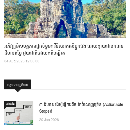
អភិវឌ្ឍន៍សមត្ថភាពផ្ទាល់ខ្លួន៖ វិនិយោគលើខ្លួនឯង អោយក្លាយជាធនធាន
ដ៏មានតម្លៃ ជួយជាតិដោយគតិបណ្ឌិត
04 Aug 2025 12:08:00
អត្ថបទពេញនិយម
៣ ជំហាន ដើម្បីធ្វើការតិច តែចំណេញច្រើន (Actionable
ឃ្លាំង​គំនិត
Steps)!
20 Jan 2026