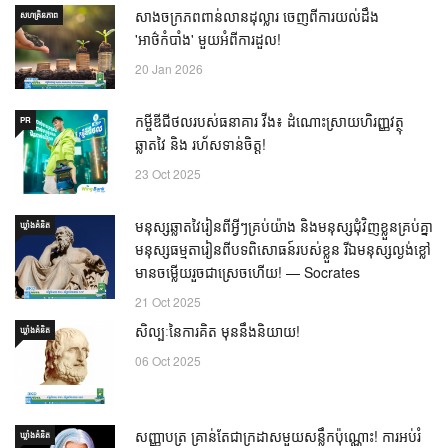
សាងចក្រភពពាន់លានដុល្លារ ចេញពីការយល់ដឹង
សហគ្រិនភាព
'អាថ៌កំបាំង' មួយអំពីការដួល!
20 Jan 2026
កម្ចីឌីជីថលរបស់ធនាគារ វីង៖ ដំណោះស្រាយហិរញ្ញវត្ថុ
PR
ឆ្លាតវៃ និង រហ័សទាន់ចិត្ត!
23 Oct 2025
មនុស្សឆ្លាតវៃរៀនពីអ្វីៗគ្រប់យ៉ាង និងមនុស្សជុំវិញខ្លួនគ្រប់គ្នា
ឃ្លាំង​គំនិត
មនុស្សធម្មតារៀនពីបទពិសោធន៍របស់ខ្លួន រីឯមនុស្សល្ងង់ខ្លៅ
មានចម្លើយរួចជាស្រេចហើយ! — Socrates
21 Oct 2025
សិល្បៈនៃការគិត មុននឹងនិយាយ!
ឃ្លាំង​គំនិត
06 Oct 2025
សញ្ញាបត្រ គ្រាន់តែជាក្រដាសមួយសន្លឹកប៉ុណ្ណោះ! ការអប់រំ
ឃ្លាំង​គំនិត