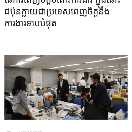
ជប៉ុនក្លាយជាប្រទេសពេញចិត្តនឹង
ការងារទាបបំផុត​