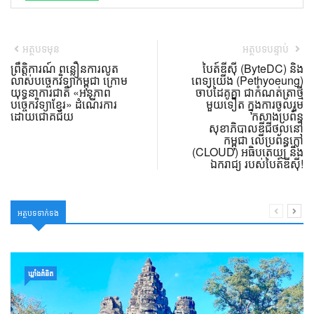
អត្ថបទមុន
អត្ថបទបន្ទាប់
ព្រឹត្តិការណ៍ ពន្លឿនការលូត
បៃត៍ឌីស៊ី (ByteDC) និង
លាស់បច្ចេកវិទ្យាកម្ពុជា ក្រោម
ពេទ្យយើង (Pethyoeung)
យុទ្ធនាការជាតិ «អនុភាព
ចាប់ដៃគូគ្នា ជាកំណត់ត្រាថ្មី
បច្ចេកវិទ្យាខ្មែរ» ដំណើរការ
មួយទៀត ក្នុងការចូលរួម
ដោយជោគជ័យ
កសាងប្រព័ន្ធ
សុខាភិបាលឌីជីថល​នៅ
កម្ពុជា លើប្រព័ន្ធក្លៅ
(CLOUD) អធិបតេយ្យ និង
ឯករាជ្យ របស់បៃត៍ឌីស៊ី!
អត្ថបទទាក់ទង
ឃ្លាំង​គំនិត