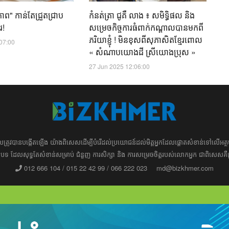
ភាព" កាន់តែជ្រួតជ្រាប
កំនត់ត្រា ជូគឺ លាង ៖ សមិទ្ធិផល និង
រ!
សម្រេចកិច្ចការធំពាក់កណ្តាលបានមកពី
ភរិយាខ្ញុំ ! មិនខុសពីសុភាសិតខ្មែរពោល
:07:00
« សំណាបយោងដី ស្រីយោងប្រុស »
27 Jun 2025 12:06:00
ដែល​​​ត្រូវ​បាន​បង្កើតឡើង យ៉ាង​ពិសេស​​ដើម្បី​បំរើ​ដល់​ប្រយោជន៍​​​ដល់​មិត្ត​អ្នក​ដែល​ផ្ដោត​សំខាន់​ទៅ​លើ​
រ​​អត្ថបទ​​ ដែល​សុទ្ធតែ​សំខាន់​សម្រាប់​ ជំនួញ​ ការសិក្សា​ ​និង ការ​សម្រេច​ចិត្ត​របស់​​លោក​អ្នក​ ជាពិសេស​​គឺ
012 666 104 / 015 22 42 99 / 066 222 023
md@bizkhmer.com