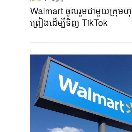
Walmart ចូលរួមជាមួយក្រុមហ៊ុន 
ព្រៀងដើម្បីទិញ TikTok​