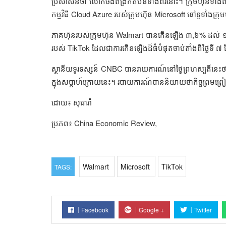
ប្រសាសន៍ថា លោកចង់ពង្រីកតំបន់ទាំងពីរនោះ។ ក្រុមហ៊ុនទាំងព
កម្មវិធី Cloud Azure របស់ក្រុមហ៊ុន Microsoft នៅទូទាំងក្រ
ភាគហ៊ុនរបស់ក្រុមហ៊ុន Walmart បានកើនឡើង ៣,៦% ដល់ ១៣៥,៤៧ 
របស់ TikTok ដែលជាការកើនឡើងដ៏ធំបំផុតចាប់តាំងពីថ្ងៃទី ៧ 
ស្ថានីយទូរទស្សន៍ CNBC បានរាយការណ៍នៅថ្ងៃព្រហស្បតិ៍នេះថ
ក្នុងសប្តាហ៍ក្រោយនេះ។ របាយការណ៍បាននិយាយថាកិច្ចព្រមព្រៀ
ដោយ៖ សុធារ៉ា
ប្រភព៖ China Economic Review,
Walmart
Microsoft
TikTok
TAGS:
Facebook
Google +
Twitter