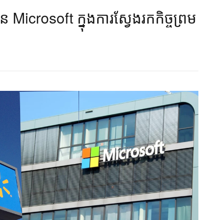
Microsoft ក្នុងការស្វែងរកកិច្ចព្រម