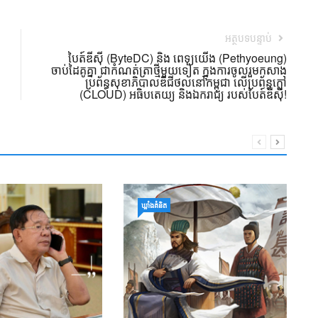
អត្ថបទបន្ទាប់
បៃត៍ឌីស៊ី (ByteDC) និង ពេទ្យយើង (Pethyoeung)
ចាប់ដៃគូគ្នា ជាកំណត់ត្រាថ្មីមួយទៀត ក្នុងការចូលរួមកសាង
ប្រព័ន្ធសុខាភិបាលឌីជីថល​នៅកម្ពុជា លើប្រព័ន្ធក្លៅ
(CLOUD) អធិបតេយ្យ និងឯករាជ្យ របស់បៃត៍ឌីស៊ី!
ជូ
ឃ្លាំង​គំនិត
ប
ជ
ម
16