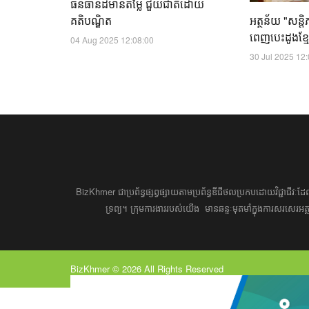
ធនធានដ៏មានតម្លៃ ជួយជាតិដោយ
គតិបណ្ឌិត
អត្ថន័យ "សន្តិ
ពេញបេះដូងខ្មែ
04 Aug 2025 12:08:00
30 Jul 2025 12
BizKhmer ​ជា​​ប្រព័ន្ធ​ផ្សព្វផ្សាយ​តាម​ប្រព័ន្ធ​ឌីជីថល​​​ប្រកប​ដោយ​វិជ្ជាជីវៈ​
ទ្រព្យ។ ​ក្រុម​​ការងារ​របស់​យើង​ ​​ មាន​ឆន្ទៈ​​មុតមាំ​​​ក្នុង​​ការ​សរសេ
BizKhmer © 2026 All Rights Reserved