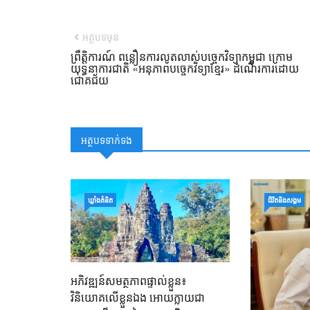
អត្ថបទមុន
ព្រឹត្តិការណ៍ ពន្លឿនការលូតលាស់បច្ចេកវិទ្យាកម្ពុជា ក្រោម
យុទ្ធនាការជាតិ «អនុភាពបច្ចេកវិទ្យាខ្មែរ» ដំណើរការដោយ
ជោគជ័យ
អត្ថបទទាក់ទង
ឃ្លាំង​គំនិត
ជីវិតនិងសង្គម
អភិវឌ្ឍន៍សមត្ថភាពផ្ទាល់ខ្លួន៖
វិនិយោគលើខ្លួនឯង អោយក្លាយជា