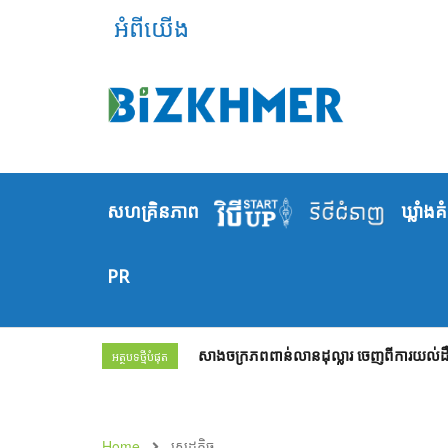
អំពីយើង
សហគ្រិនភាព
ឃ្លាំង​គ
PR
សាងចក្រភពពាន់លានដុល្លារ ចេញពីការយល់ដឹង
អត្ថបទថ្មីបំផុត
Home
សេដ្ឋកិច្ច