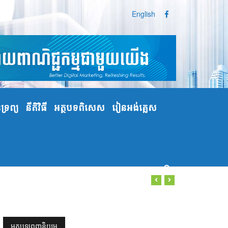
English
្រព្យ
នីតិវិធី
អត្ថបទពិសេស
រៀនអង់គ្លេស
អត្ថបទពេញនិយម