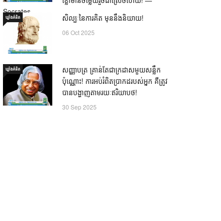
Socrates
សិល្បៈនៃការគិត មុននឹងនិយាយ!
ឃ្លាំង​គំនិត
21 Oct 2025
06 Oct 2025
សញ្ញាបត្រ គ្រាន់តែជាក្រដាសមួយសន្លឹក
ឃ្លាំង​គំនិត
ប៉ុណ្ណោះ! ការអប់រំពិតប្រាកដរបស់អ្នក គឺត្រូវ
បានបង្ហាញតាមរយៈឥរិយាបថ!
30 Sep 2025