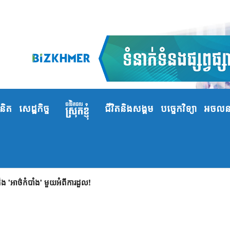
ំនិត
សេដ្ឋកិច្ច
ជីវិតនិងសង្គម
បច្ចេកវិទ្យា
អចលនទ
 'អាថ៌កំបាំង' មួយអំពីការដួល!