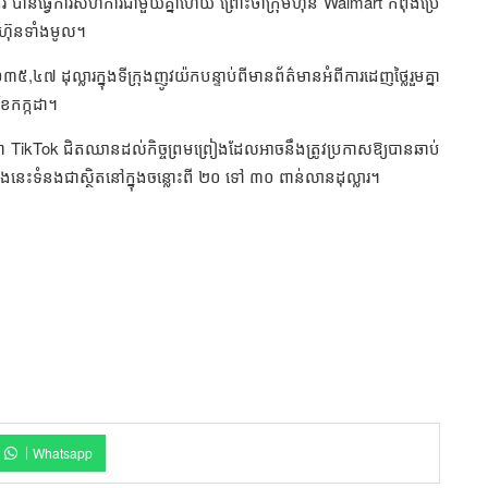
ីរ បានធ្វើការសហការជាមួយគ្នាហើយ ព្រោះថាក្រុមហ៊ុន Walmart កំពុងប្រើ
ុមហ៊ុនទាំងមូល។
ដុល្លារក្នុងទីក្រុងញូវយ៉កបន្ទាប់ពីមានព័ត៌មានអំពីការដេញថ្លៃរួមគ្នា
ខែកក្កដា។
ា TikTok ជិតឈានដល់កិច្ចព្រមព្រៀងដែលអាចនឹងត្រូវប្រកាសឱ្យបានឆាប់
ងនេះទំនងជាស្ថិតនៅក្នុងចន្លោះពី ២០ ទៅ ៣០ ពាន់លានដុល្លារ។
Whatsapp