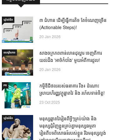
៣ ជំហាន ដើម្បីធ្វើការតិច តែចំណេញច្រើន
ឃ្លាំង​គំនិត
(Actionable Steps)!
20 Jan 2026
សាងចក្រភពពាន់លានដុល្លារ ចេញពីការ
សហគ្រិនភាព
យល់ដឹង 'អាថ៌កំបាំង' មួយអំពីការដួល!
20 Jan 2026
កម្ចីឌីជីថលរបស់ធនាគារ វីង៖ ដំណោះ
PR
ស្រាយហិរញ្ញវត្ថុឆ្លាតវៃ និង រហ័សទាន់ចិត្ត!
23 Oct 2025
មនុស្សឆ្លាតវៃរៀនពីអ្វីៗគ្រប់យ៉ាង និង
ឃ្លាំង​គំនិត
មនុស្សជុំវិញខ្លួនគ្រប់គ្នាមនុស្សធម្មតា
រៀនពីបទពិសោធន៍របស់ខ្លួន រីឯមនុស្សល្ងង់
ខ្លៅមានចម្លើយរួចជាស្រេចហើយ! —