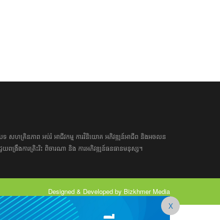
អត្ថបទ​ សហគ្រិន​ភាព អប់រំ ​​អាជីវកម្ម​ ​ការ​វិនិយោគ​ ​អភិវឌ្ឍន៍​អាជីព​ និង​អចលន
​​ជួយ​ពង្រឹង​ការ​ត្រិះរិះ ពិចារណា​ ​និង ​ការអភិវឌ្ឍន៍​ធនធាន​មនុស្ស។ ​​​​
Designed & Developed by Bizkhmer Media
X