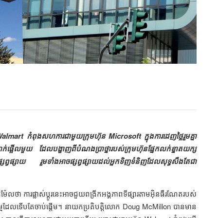
almart កំពុងសហការជាមួយក្រុមហ៊ុន Microsoft ក្នុងការដេញថ្លៃរួមគ្នា
្ញាក់ផ្អើលមួយ ដែលបង្ហាញពីបំណងប្រាថ្នារបស់ក្រុមហ៊ុនផ្នែកលក់ខ្នាតយក្ស
ព័ន្ធផ្សព្វផ្សាយ រួមទាំងអាចផ្សព្វផ្សាយដល់អ្នកទិញទំនិញដែលសុទ្ធសឹងតែជា
ម៉ែលថា ការផ្លាស់ប្តូរនេះអាចជួយពង្រីកអង្គភាពទីផ្សារតាមអ៊ិនធឺរណែតរបស់
្ជកម្មដែលទើបតែចាប់ផ្តើម។ នាយកប្រតិបត្តិលោក Doug McMillon បានមាន