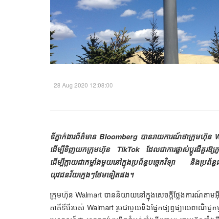
28 Aug 2020 12:08:00
ទីភ្នាក់ងារព័ត៌មាន Bloomberg បានរាយការណ៍ថាក្រុមហ៊ុន W
ដើម្បីទិញយកក្រុមហ៊ុន TikTok ដែលជាការផ្លាស់ប្តូរដ៏គួរឱ្យភ
ដើម្បីក្លាយជាកម្លាំងមួយនៅក្នុងប្រព័ន្ធបច្ចេកវិទ្យា និងប្រ
យុវជនវ័យក្មេងៗថែមទៀតផង។
ក្រុមហ៊ុន Walmart បាននិយាយនៅក្នុងសេចក្តីថ្លែងការណ៍តាមអ៊ី
ភាគីទីបីរបស់ Walmart រួមជាមួយនិងផ្នែកផ្សព្វផ្សាយពាណិជ