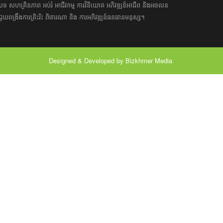
អត្ថបទ​ សហគ្រិន​ភាព អប់រំ ​​អាជីវកម្ម​ ​ការ​វិនិយោគ​ ​អភិវឌ្ឍន៍​អាជីព​ និង​អចលន
​​ជួយ​ពង្រឹង​ការ​ត្រិះរិះ ពិចារណា​ ​និង ​ការអភិវឌ្ឍន៍​ធនធាន​មនុស្ស។ ​​​​
Designed & Developed by Bizkhmer Media