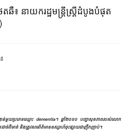
េតឆឺ៖ នាយករដ្ឋមន្ត្រីស្ត្រីដំបូងបំផុត
​
តឆឺ
ង្វាន់មួយប្រភេទឈ្មោះ dementia។ ឆ្នាំ២០១០ បញ្ហាសុខភាពរបស់លោក
ដាច់ពីមាត់ និងត្រូវសារព័ត៌មានឧស្សាហ៍ចុះផ្សាយជាញឹកញាប់។