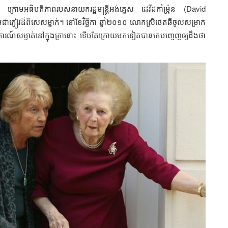
្រោមអធិបតីភាពរបស់នាយករដ្ឋមន្ត្រីអង់គ្លេស ដេវីដកាំម្រ៉ុន (David
ភ្ញៀវដ៏ពិសេសម្នាក់។ នៅខែវិច្ឆិកា ឆ្នាំ២០១០ លោកស្រីថេតឆឺចូលសម្រាក
ាការណ៍សម្ងាត់នៅក្នុងគ្រានោះ ទើបតែក្រោយមកទៀតបានគេបញ្ចេញឲ្យដឹងថា