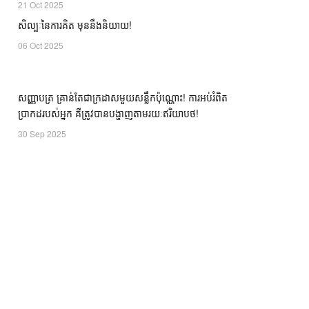
21 Oct 2025
សិល្បៈនៃការគិត មុននឹងនិយាយ!
ឃ្លាំង​
គំនិត
06 Oct 2025
សញ្ញាបត្រ គ្រាន់តែជាក្រដាសមួយសន្លឹកប៉ុណ្ណោះ! ការអប់រំពិត
ឃ្លាំង​
គំនិត
ប្រាកដរបស់អ្នក គឺត្រូវបានបង្ហាញតាមរយៈឥរិយាបថ!
30 Sep 2025