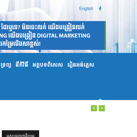
English
្រព្យ
នីតិវិធី
អត្ថបទពិសេស
រៀនអង់គ្លេស
អត្ថបទពេញនិយម