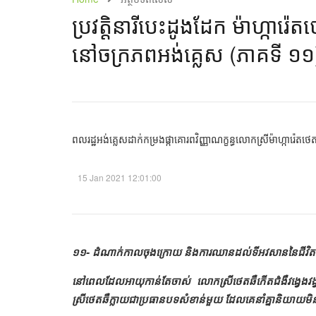
ប្រវត្តិនារីបេះដូងដែក ម៉ាហ្ការ៉េតថ
នៅចក្រភពអង់គ្លេស (ភាគទី ១១)
ពលរដ្ឋអង់គ្លេសដាក់កម្រងផ្កាគោរពវិញ្ញាណក្ខន្ធលោកស្រីម៉ាហ្ការ៉េតថេ
15 Jan 2021 12:01:00
១១- ដំណាក់កាលចុងក្រោយ និងការឈានដល់ទីអវសាននៃជីវិត
នៅពេលដែលអាយុកាន់តែចាស់ លោកស្រីថេតឆឺកើតជំងឺវង្វេងវ
ស្រីថេតឆឺក្លាយជាប្រធានបទសំខាន់មួយ ដែលគេនាំគ្នានិយាយមិន