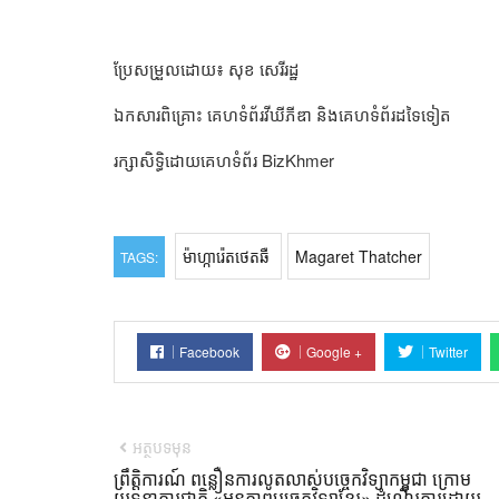
ប្រែសម្រួលដោយ៖ សុខ សេរីរដ្ឋ
ឯកសារពិគ្រោះ គេហទំព័រវីឃីភីឌា និងគេហទំព័រដទៃទៀត
រក្សាសិទ្ធិដោយគេហទំព័រ BizKhmer
ម៉ាហ្ការ៉េតថេតឆឺ
Magaret Thatcher
TAGS:
Facebook
Google +
Twitter
អត្ថបទមុន
ព្រឹត្តិការណ៍ ពន្លឿនការលូតលាស់បច្ចេកវិទ្យាកម្ពុជា ក្រោម
យុទ្ធនាការជាតិ «អនុភាពបច្ចេកវិទ្យាខ្មែរ» ដំណើរការដោយ