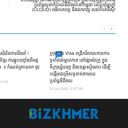
ប្រព័ន្ធសុខាភិបាលឌីជីថល​នៅកម្ពុជា លើប្រព័ន្ធក្លៅ
(CLOUD) អធិបតេយ្យ និងឯករាជ្យ របស់បៃត៍ឌីស៊ី!
ាមជ័រនៃភាពរឹងមាំ !
ក្រុមហ៊ុន Visa ពង្រីកវិសាលភាពការ
ជូ
PR
ែរ ការឆ្លុះបញ្ចាំងពីអត្ត
ទូទាត់ជាមួយកាត នៅផ្សារម៉ាក្រូ ក្នុង
ប
យៈ ៖ កំណត់ត្រាលោក ចូវ
ទីក្រុងភ្នំពេញ និងខេត្តសៀមរាប ដើម្បី
ជ
បង្កើនជម្រើសទូទាត់តាមរយៈ
ម
ប្រព័ន្ធឌីជីថល
:07:00
16
02 Jul 2025 12:07:00