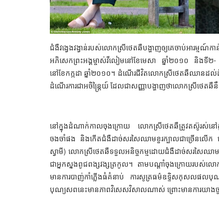
ជំងឺវង្វេងវង្វាន់របស់លោកស្រីថេតឆឺបង្ហាញឲ្យគេចាប់អារម្មណ
អភិសេកព្រះអង្គម្ចាស់វីលៀមនៅខែមេសា ឆ្នាំ២០១០ និងទី២-
នៅខែកក្កដា ឆ្នាំ២០១០។ ដំណើរជីវិតលោកស្រីថេតឆឺឈានដល់ដំណ
ដំណើរការជាអចិន្ត្រៃយ៍ ដែលជាសញ្ញាបង្ហាញថាលោកស្រីថេតឆ
នៅក្នុងដំណាក់កាលចុងក្រោយ លោកស្រីថេតឆឺត្រូវតស៊ូរស់នៅក្ន
ចងចាំផង និងកើតជំងឺដាច់សរសៃឈាមខួរក្បាលជាច្រើនលើក ច
ស្វាមី) លោកស្រីថេតឆឺទទួលអនិច្ចកម្មដោយជំងឺដាច់សរសៃឈាមខួរក្
ជាអ្នកស្នងពូជពង្សវង្សត្រកូល។ តាមបណ្ដាំចុងក្រោយរបស់
មានការបាញ់កាំភ្លើងធំគំនាប់ ការសូត្រធម៌ឧទ្ទិសកុសលផលបុ
បុណ្យសពនេះមានភាពវិសេសវិសាលណាស់ ព្រោះមានការយាងចូលរួមព