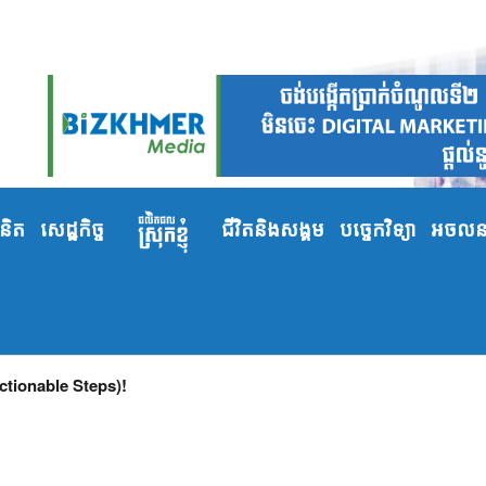
ំនិត
សេដ្ឋកិច្ច
ជីវិតនិងសង្គម
បច្ចេកវិទ្យា
អចលនទ
(Actionable Steps)!