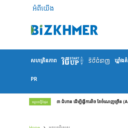
អំពីយើង
សហគ្រិនភាព
ឃ្លាំង​គ
PR
៣ ជំហាន ដើម្បីធ្វើការតិច តែចំណេញច្រើន 
អត្ថបទថ្មីបំផុត
Home
អត្ថបទពិសេស