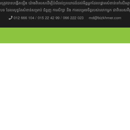
ដែល​​​ត្រូវ​បាន​បង្កើតឡើង យ៉ាង​ពិសេស​​ដើម្បី​បំរើ​ដល់​ប្រយោជន៍​​​ដល់​មិត្ត​អ្នក​ដែល​ផ្ដោត​សំខាន់​ទៅ​លើ​
រ​​អត្ថបទ​​ ដែល​សុទ្ធតែ​សំខាន់​សម្រាប់​ ជំនួញ​ ការសិក្សា​ ​និង ការ​សម្រេច​ចិត្ត​របស់​​លោក​អ្នក​ ជាពិសេស​​គឺ
012 666 104 / 015 22 42 99 / 066 222 023
md@bizkhmer.com