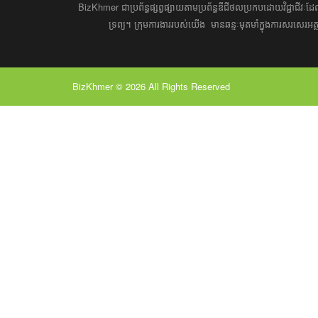
BizKhmer ​ជា​​ប្រព័ន្ធ​ផ្សព្វផ្សាយ​តាម​ប្រព័ន្ធ​ឌីជីថល​​​ប្រកប​ដោយ​វិជ្ជាជីវៈ​
ទ្រព្យ។ ​ក្រុម​​ការងារ​របស់​យើង​ ​​ មាន​ឆន្ទៈ​​មុតមាំ​​​ក្នុង​​ការ​សរសេ
BizKhmer © 2026 All Rights Reserved