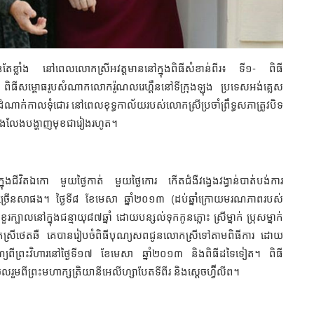
៍កាន់តែខ្លាំង នៅពេលលោកស្រីអវត្តមាននៅក្នុងពិធីសំខាន់ពីរ៖ ទី១- ពិធី
 ពិធីសម្ពោធរូបសំណាកលោករ៉ូណលរេហ្គឹននៅទីក្រុងឡុង ប្រទេសអង់គ្លេស
ាក់កាលទុំជោរ នៅពេលខុទ្ធកាល័យរបស់លោកស្រីប្រចាំព្រឹទ្ធសភាត្រូវបិទ
ឺនឹងលែងបង្ហាញមុខជារៀងរហូត។
ុងជីវិតឯកោ មួយថ្ងៃកាត់ មួយថ្ងៃកោរ កើតជំងឺវង្វេងវង្វាន់បាត់បង់ការ
្រើនសាផង។ ថ្ងៃទី៨ ខែមេសា ឆ្នាំ២០១៣ (ដប់ឆ្នាំក្រោយមរណភាពរបស់
បាលនៅក្នុងជន្មាយុ៨៧ឆ្នាំ ដោយបន្សល់ទុកកូនភ្លោះ ស្រីម្នាក់ ប្រុសម្នាក់
លោកស្រីថេតឆឺ គេបានរៀបចំពិធីបុណ្យសពជូនលោកស្រីទៅតាមពិធីការ ដោយ
ណ្យពីព្រះវិហារនៅថ្ងៃទី១៧ ខែមេសា ឆ្នាំ២០១៣ និងពិធីដទៃទៀត។ ពិធី
ីព្រះមហាក្សត្រិយានីអេលីហ្សាបែតទីពីរ និងស្ដេចហ្វ៊ីលីព។