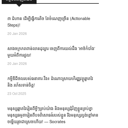
៣ ជំហាន ដើម្បីធ្វើការតិច តែចំណេញច្រើន (Actionable
ឃ្លាំង​
គំនិត
Steps)!
20 Jan 2026
សាងចក្រភពពាន់លានដុល្លារ ចេញពីការយល់ដឹង 'អាថ៌កំបាំង'
សហគ្រិន
ភាព
មួយអំពីការដួល!
20 Jan 2026
កម្ចីឌីជីថលរបស់ធនាគារ វីង៖ ដំណោះស្រាយហិរញ្ញវត្ថុឆ្លាតវៃ
PR
និង រហ័សទាន់ចិត្ត!
23 Oct 2025
មនុស្សឆ្លាតវៃរៀនពីអ្វីៗគ្រប់យ៉ាង និងមនុស្សជុំវិញខ្លួនគ្រប់គ្នា
ឃ្លាំង​
គំនិត
មនុស្សធម្មតារៀនពីបទពិសោធន៍របស់ខ្លួន រីឯមនុស្សល្ងង់ខ្លៅមាន
ចម្លើយរួចជាស្រេចហើយ! — Socrates