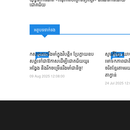
ជោគជ័យ
អត្ថបទទាក់ទង
កសាងភាពរឹងមាំក្នុងវិបត្តិ៖ ប្រែក្លាយឧប
ស្មារតីខ្មែរ ឈ
ឃ្លាំង​គំនិត
ឃ្លាំង​គំនិត
សគ្គទៅជាឱកាសដើម្បីជោគជ័យយូរ
មោទកភាពជាតិខ្ម
អង្វែង និងរីកចម្រើនរឹងមាំជានិច្ច!
ចរិតខ្មែរតាមរ
តាក្វាន់
09 Aug 2025 12:08:00
24 Jul 2025 12