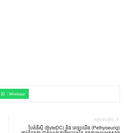
Whatsapp
អត្ថបទបន្ទាប់
បៃត៍ឌីស៊ី (ByteDC) និង ពេទ្យយើង (Pethyoeung)
ចាប់ដៃគូគ្នា ជាកំណត់ត្រាថ្មីមួយទៀត ក្នុងការចូលរួមកសាង