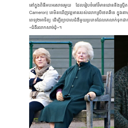
នៅក្នុងពិធីអបអរសាទរមួយ ដែលរៀបចំនៅវិមានដោននីងស្ទ្រីត ក
Cameron) គេមិនឃើញវត្តមានរបស់លោកស្រីថេតឆឺទេ ក្នុងនាមជា
ពេទ្យ២អាទិត្យ ដើម្បីព្យាបាលជំងឺមួយប្រភេទដែលគេលាក់ទុកជ
«ជំងឺរលាកសាច់ដុំ»។