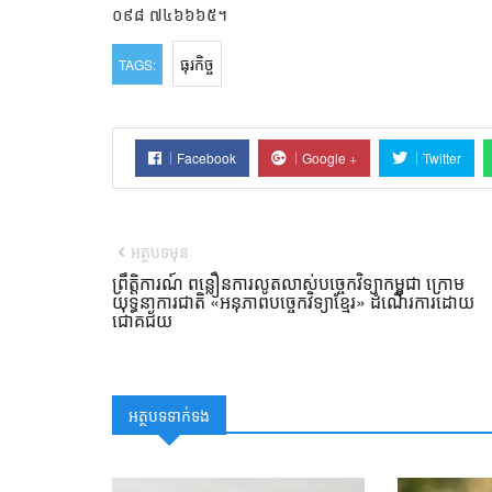
០៩៨ ៧៤៦៦៦៥។
ធុរកិច្ច
TAGS:
Facebook
Google +
Twitter
អត្ថបទមុន
ព្រឹត្តិការណ៍ ពន្លឿនការលូតលាស់បច្ចេកវិទ្យាកម្ពុជា ក្រោម
យុទ្ធនាការជាតិ «អនុភាពបច្ចេកវិទ្យាខ្មែរ» ដំណើរការដោយ
ជោគជ័យ
អត្ថបទទាក់ទង