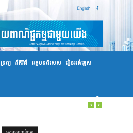
English
្រព្យ
នីតិវិធី
អត្ថបទពិសេស
រៀនអង់គ្លេស
អត្ថបទពេញនិយម