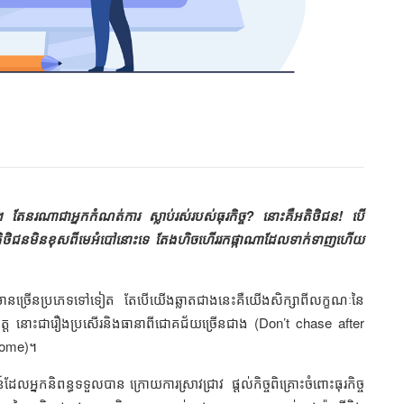
យ។ តែនរណាជាអ្នកកំណត់ការ ស្លាប់រស់របស់ធុរកិច្ច? នោះគឺអតិថិជន! បើ
 អតិថិជនមិនខុសពីមេអំបៅនោះទេ តែងហិចហើររកផ្កាណាដែលទាក់ទាញហើយ
មានច្រើនប្រភេទទៅទៀត តែបើយើងឆ្លាតជាងនេះគឺយើងសិក្សាពីលក្ខណៈនៃ
ត្ត នោះជារឿងប្រសើរនិងធានាពីជោគជ័យច្រើនជាង (Don’t chase after
 come)។
កនិពន្ធទទួលបាន ក្រោយការស្រាវជ្រាវ ផ្តល់កិច្ចពិគ្រោះចំពោះធុរកិច្ច