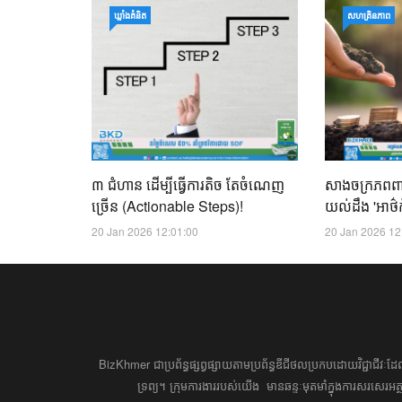
ឃ្លាំង​គំនិត
សហគ្រិនភាព
៣ ជំហាន ដើម្បីធ្វើការតិច តែចំណេញ
សាងចក្រភពពាន
ច្រើន (Actionable Steps)!
យល់ដឹង 'អាថ៌ក
20 Jan 2026 12:01:00
20 Jan 2026 12
BizKhmer ​ជា​​ប្រព័ន្ធ​ផ្សព្វផ្សាយ​តាម​ប្រព័ន្ធ​ឌីជីថល​​​ប្រកប​ដោយ​វិជ្ជាជីវៈ​
ទ្រព្យ។ ​ក្រុម​​ការងារ​របស់​យើង​ ​​ មាន​ឆន្ទៈ​​មុតមាំ​​​ក្នុង​​ការ​សរសេ