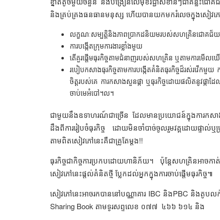
ខ្នាតតូចមួយចំនួន និងបង្រៀនលើមុខវិជ្ជាសំខាន់ៗជាគន្លឹះជោគជ
និងគ្រប់គ្រងធនធានមនុស្ស ហើយបានយកមករំលេចក្នុងសៀវភៅ
លក្ខណៈសម្បត្តិនិងភាពប្រាកដនិយមរបស់សហគ្រិនជោគជ័យ
ការបង្កើតក្រុមការងារខ្លាំងមួយ
តើគួរផ្តើមធុរកិច្ចតាមជំនាញរបស់សហគ្រិន ឬតាមការមើលឃើញព
របៀបកសាងធុរកិច្ចតាមការបង្កើតគំនិតធុរកិច្ចដ៏រស់រវើកមួ
ចិត្តរបស់គេ ការកសាងសួនផ្កា ឬធុរកិច្ចដោយផលិតនូវផ្កាដែ
ចាប់មេអំបៅ។ល។
ជាមួយនឹងឧទាហរណ៍ជាច្រើន ដែលមានប្រយោជន៍ក្នុងការកសាងនិង
ដឹងពីការរៀបចំធុរកិច្ច ដោយមិនចាំបាច់ចូលរួមវគ្គដោយផ្ទាល់
តាមពិតសៀវភៅនេះគឺជាគ្រូតែម្តង!!
ធុរកិច្ចជាកិច្ចការប្រកបដោយហានិភ័យ។ ប៉ុន្តែសហគ្រិនអាចកា
សៀវភៅនេះផ្តល់គំនិតថ្មី ប្លែកដល់អ្នកក្នុងការចាប់ផ្តើមធុរកិច្ច៕
សៀវភៅនេះអាចរកបាននៅបណ្ណាគារ IBC និងPBC និងតូបលក់ស
Sharing Book តាមទូរសព្ទលេខ ០៧៧ ៤៦៦ ៦១៤ និង