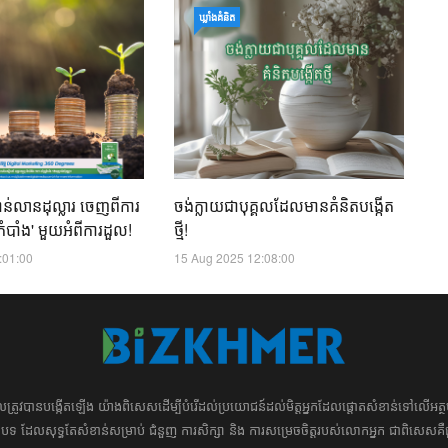
កា
ឃ្លាំង​គំនិត
គឺ
រឿ
ជោ
14
់លានដុល្លារ ចេញពីការ
ចង់ក្លាយជាបុគ្គលដែលមានគំនិតបង្កើត
ំបាំង' មួយអំពីការដួល!
ថ្មី!
:01:00
15 Aug 2025 12:08:00
ដែល​​​ត្រូវ​បាន​បង្កើតឡើង យ៉ាង​ពិសេស​​ដើម្បី​បំរើ​ដល់​ប្រយោជន៍​​​ដល់​មិត្ត​អ្នក​ដែល​ផ្ដោត​សំខាន់​ទៅ​លើ​
រ​​អត្ថបទ​​ ដែល​សុទ្ធតែ​សំខាន់​សម្រាប់​ ជំនួញ​ ការសិក្សា​ ​និង ការ​សម្រេច​ចិត្ត​របស់​​លោក​អ្នក​ ជាពិសេស​​គឺ