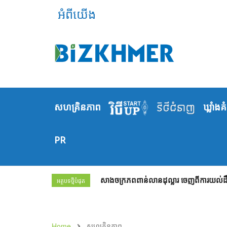
អំពីយើង
សហគ្រិនភាព
ឃ្លាំង​គ
PR
សាងចក្រភពពាន់លានដុល្លារ ចេញពីការយល់ដឹង
អត្ថបទថ្មីបំផុត
Home
សហគ្រិនភាព