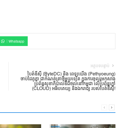
Whatsapp
អត្ថបទបន្ទាប់
បៃត៍ឌីស៊ី (ByteDC) និង ពេទ្យយើង (Pethyoeung)
ចាប់ដៃគូគ្នា ជាកំណត់ត្រាថ្មីមួយទៀត ក្នុងការចូលរួមកសាង
ប្រព័ន្ធសុខាភិបាលឌីជីថល​នៅកម្ពុជា លើប្រព័ន្ធក្លៅ
(CLOUD) អធិបតេយ្យ និងឯករាជ្យ របស់បៃត៍ឌីស៊ី!