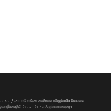
រប្រុងប្រយ័ត្ន និង ការប្រថុយប្រថាន
បើចង់បានតែដាក់ពែងអោយទាប បើ
ឃ្លាំង​គំនិត
ឃ្លាំង​គំនិត
ជារឿងពីរ ដែលមានអត្ថន័យផ្ទុយគ្នា តែ
បានលាភរាបទាបគោរព បើចង់បាន
ងទាំងពីរ នេះជាកត្តាកំណត់លើភាព
ខ្ពស់យកទាបមកទប់ បើចង់បានគ្រប
គជ័យរបស់មនុស្សម្នាក់ៗ!
សាមញ្ញរាបសារ
 Aug 2025 12:08:00
06 Aug 2025 12:08:00
អត្ថបទ​ សហគ្រិន​ភាព អប់រំ ​​អាជីវកម្ម​ ​ការ​វិនិយោគ​ ​អភិវឌ្ឍន៍​អាជីព​ និង​អចលន
​​ជួយ​ពង្រឹង​ការ​ត្រិះរិះ ពិចារណា​ ​និង ​ការអភិវឌ្ឍន៍​ធនធាន​មនុស្ស។ ​​​​