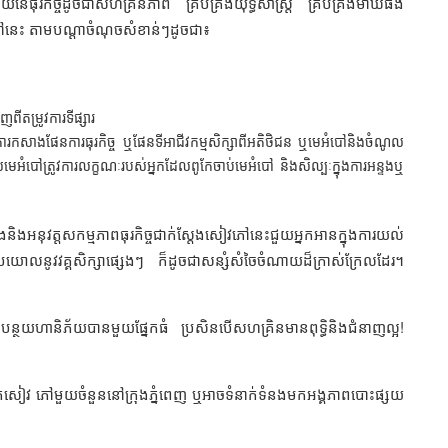
័យនៃធុរកិច្ចដូចជាសហគ្រិនភាព គ្រប់គ្រងយុទ្ធសាស្ត្រ គ្រប់គ្រងម៉ាឃីធិង
នេះ តាមបណ្តាចំណុចសំខាន់ៗដូចជា៖
ីតម្រូវការទីផ្សារ
យ ការកសាងផែនការធុរកិច្ច ឬផែនទីអាជីវកម្មសិក្សាពីអតិថិជន ឬមេអំបៅនិងចំណូល
លមេអំបៅត្រូវការលក្ខណៈរបស់អ្នកដែលពូកែចាប់មេអំបៅ និងសិល្បៈក្នុងការអន្ទងឬ
អនុវត្តសកម្មភាពធុរកិច្ចជាក់ស្តែងសៀវភៅនេះជួយអ្នកអានក្នុងការយល់
ឬប្រយោលនូវវគ្គសិក្សាផ្សេងៗ ក៏ដូចជាសន្សំសំចៃចំណាយដ៏ក្រាស់ក្រែលដែរ។
ត់បន្ថយហានិភ័យបានមួយផ្នែកធំ ប្រសិនបើសហគ្រិនមានពុទ្ធិនិងជំនាញល្អ!
ៀវ ភៅមួយចំនួននៅក្រុងភ្នំពេញ ឬអាចទំនាក់ទំនងមកអង្គភាពបោះផ្សយ