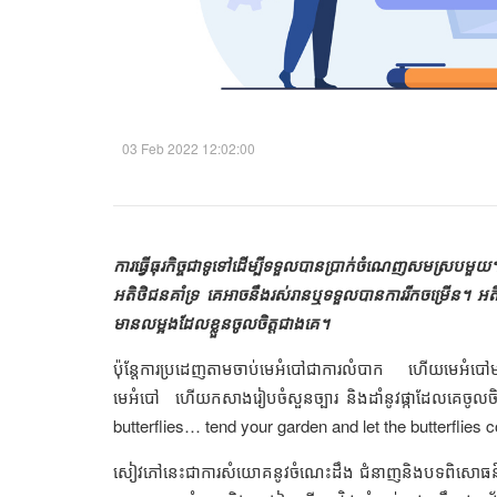
03 Feb 2022 12:02:00
ការធ្វើធុរកិច្ចជាទូទៅដើម្បីទទួលបានប្រាក់ចំណេញសមស្របមួ
អតិថិជនគាំទ្រ គេអាចនឹងរស់រានឬទទួលបានការរីកចម្រើន។
មានលម្អងដែលខ្លួនចូលចិត្តជាងគេ។
ប៉ុន្តែការប្រដេញតាមចាប់មេអំបៅជាការលំបាក ហើយមេអំបៅ
មេអំបៅ ហើយកសាងរៀបចំសួនច្បារ និងដាំនូវផ្កាដែលគេចូលចិ
butterflies… tend your garden and let the butterflies
សៀវភៅនេះជាការសំយោគនូវចំណេះដឹង ជំនាញនិងបទពិសោធន៍ដែលអ្ន