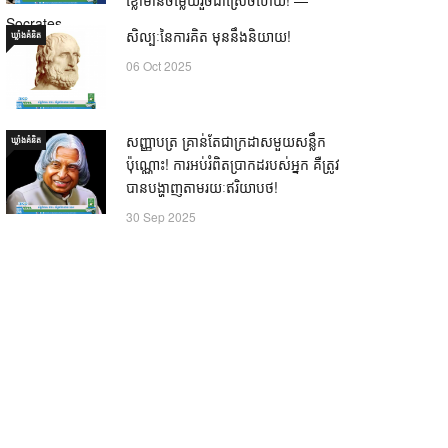
Socrates
សិល្បៈនៃការគិត មុននឹងនិយាយ!
ឃ្លាំង​គំនិត
21 Oct 2025
06 Oct 2025
សញ្ញាបត្រ គ្រាន់តែជាក្រដាសមួយសន្លឹក
ឃ្លាំង​គំនិត
ប៉ុណ្ណោះ! ការអប់រំពិតប្រាកដរបស់អ្នក គឺត្រូវ
បានបង្ហាញតាមរយៈឥរិយាបថ!
30 Sep 2025