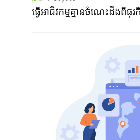
ធ្វើអាជីវកម្មគ្មានចំណេះដឹងពីធុរកិ