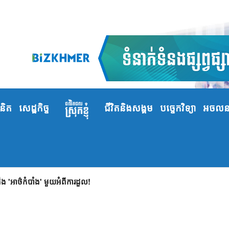
ំនិត
សេដ្ឋកិច្ច
ជីវិតនិងសង្គម
បច្ចេកវិទ្យា
អចលនទ
 'អាថ៌កំបាំង' មួយអំពីការដួល!