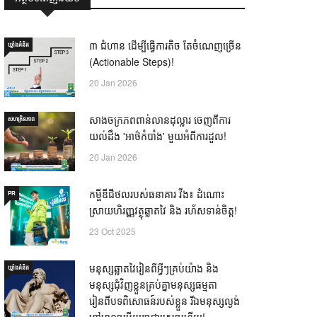
៣ ជំហាន ដើម្បីធ្វើការតិច តែចំណេញច្រើន
ឃ្លាំង​គំនិត
(Actionable Steps)!
20 Jan 2026
សាងចក្រភពពាន់លានដុល្លារ ចេញពីការ
សហគ្រិនភាព
យល់ដឹង 'អាថ៌កំបាំង' មួយអំពីការដួល!
20 Jan 2026
កម្ចីឌីជីថលរបស់ធនាគារ វីង៖ ដំណោះ
PR
ស្រាយហិរញ្ញវត្ថុឆ្លាតវៃ និង រហ័សទាន់ចិត្ត!
23 Oct 2025
មនុស្សឆ្លាតវៃរៀនពីអ្វីៗគ្រប់យ៉ាង និង
ឃ្លាំង​គំនិត
មនុស្សជុំវិញខ្លួនគ្រប់គ្នាមនុស្សធម្មតា
រៀនពីបទពិសោធន៍របស់ខ្លួន រីឯមនុស្សល្ងង់
ខ្លៅមានចម្លើយរួចជាស្រេចហើយ! —