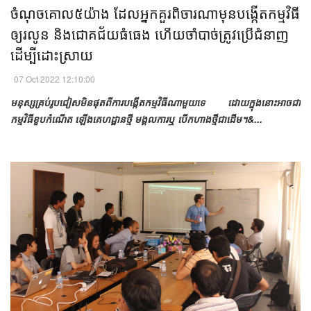
ចំណុចគោល៥យ៉ាង ដែលអ្នកគួរពិចារណាមុនបង្កើតកម្មវិធី
ឲ្យរលូន​ និង​ជោគជ័យ​ធំធេង​ ហើយ​ចាំ​បាច់​ត្រូវ​ប្រើ​ជំនាញ
ដើម្បី​ដោះ​ស្រាយ​​​
07 Oct 2022 12:10:00
មនុស្ស​គ្រប់រូប​ជៀស​មិន​ផុត​​ពី​ការ​បង្កើត​កម្មវិធី​ណា​មួយ​ទេ ដោយ​ក្នុង​នោះ​អាច​ជា​
កម្មវិធី​ខួប​កំណើត​ ឡើង​គេហដ្ឋាន​ថ្មី មង្គល​ការ​ឬ​ បើក​ហាង​ថ្មី​ជា​ដើម​។&...