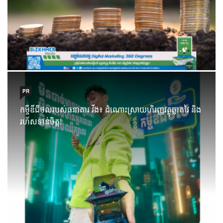
PR
កម្ចីឌីជីថលរបស់ធនាគារ វីង៖ ដំណោះស្រាយហិរញ្ញវត្ថុឆ្លាតវៃ និង
រហ័សទាន់ចិត្ត!