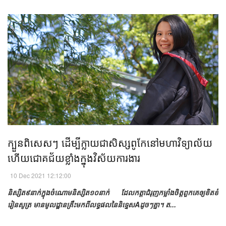
​ក្បួន​ពិសេសៗ ​ដើម្បី​ក្លាយ​ជា​សិស្ស​ពូកែ​​​នៅ​​មហាវិទ្យាល័យ​
ហើយ​​​​ជោគជ័យ​ខ្លាំង​ក្នុង​វិស័យ​ការងារ​
10 Dec 2021 12:12:00
និស្សិត​៩​នាក់​ក្នុង​ចំណោម​និស្សិត​១០​នាក់ ដែល​កត្តា​ជំរុញ​កម្លាំងចិត្ត​ពួកគេ​ឲ្យ​ខិតខំ​
រៀន​សូត្រ មាន​មូលដ្ឋាន​គ្រឹះ​មក​ពី​លទ្ធផល​នៃ​និទ្ទេស​A​ដូច​ៗ​គ្នា។ ត...