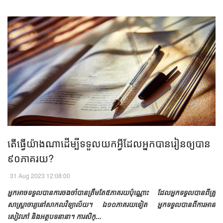
តើ​ធ្វើ​យ៉ាង​ណា​ដើម្បី​ទទួល​យក​អ្វី​ដែល​អ្នក​បាន​រៀន​ឲ្យ​បាន​
៩០​ភាគរយ?​
31 Aug 2023 12:08:00
អ្នកអាចទទួលបានការចងចាំបានត្រឹមតែ៥ភាគរយប៉ុណ្ណោះ ដែលអ្នកទទួលបានពីគ្រូ
សាស្ត្រាចារ្យនៅសាកលវិទ្យាល័យ។ ឯ១០ភាគរយទៀត អ្នកទទួលបានពីការអាន
សៀវភៅ និងអត្ថបទនានា។ ការសិក្...