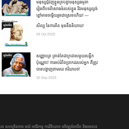
មនុស្សជុំវិញខ្លួនគ្រប់គ្នាមនុស្សធម្មតា
រៀនពីបទពិសោធន៍របស់ខ្លួន រីឯមនុស្សល្ងង់
ខ្លៅមានចម្លើយរួចជាស្រេចហើយ! —
Socrates
សិល្បៈនៃការគិត មុននឹងនិយាយ!
ឃ្លាំង​គំនិត
21 Oct 2025
06 Oct 2025
សញ្ញាបត្រ គ្រាន់តែជាក្រដាសមួយសន្លឹក
ឃ្លាំង​គំនិត
ប៉ុណ្ណោះ! ការអប់រំពិតប្រាកដរបស់អ្នក គឺត្រូវ
បានបង្ហាញតាមរយៈឥរិយាបថ!
30 Sep 2025
អត្ថបទ​ សហគ្រិន​ភាព អប់រំ ​​អាជីវកម្ម​ ​ការ​វិនិយោគ​ ​អភិវឌ្ឍន៍​អាជីព​ និង​អចលន