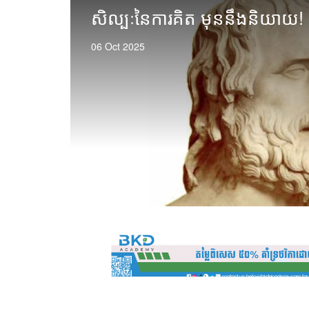
ិង
សិល្បៈនៃការគិត មុននឹងនិយាយ!
ុណភាព
06 Oct 2025