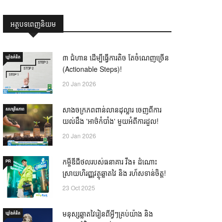
អត្ថបទពេញនិយម
៣ ជំហាន ដើម្បីធ្វើការតិច តែចំណេញច្រើន
ឃ្លាំង​គំនិត
(Actionable Steps)!
20 Jan 2026
សាងចក្រភពពាន់លានដុល្លារ ចេញពីការ
សហគ្រិនភាព
យល់ដឹង 'អាថ៌កំបាំង' មួយអំពីការដួល!
20 Jan 2026
កម្ចីឌីជីថលរបស់ធនាគារ វីង៖ ដំណោះ
PR
ស្រាយហិរញ្ញវត្ថុឆ្លាតវៃ និង រហ័សទាន់ចិត្ត!
23 Oct 2025
មនុស្សឆ្លាតវៃរៀនពីអ្វីៗគ្រប់យ៉ាង និង
ឃ្លាំង​គំនិត