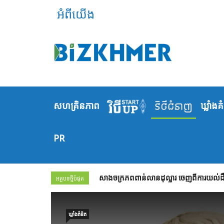
អំពីយើង
សហគ្រិនភាព
ឃ្លាំង​គ
PR
សាងចក្រភពពាន់លានដុល្លារ ចេញពីការយល់ដឹង
អត្ថបទថ្មីបំផុត
ឃ្លាំង​គំនិត