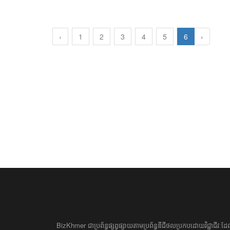
‹
1
2
3
4
5
6
›
BizKhmer ​ជា​​ប្រព័ន្ធ​ផ្សព្វផ្សាយ​តាម​ប្រព័ន្ធ​ឌីជីថល​​​ប្រកប​ដោយ​វិជ្ជាជីវៈ​