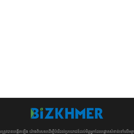
ដែល​​​ត្រូវ​បាន​បង្កើតឡើង យ៉ាង​ពិសេស​​ដើម្បី​បំរើ​ដល់​ប្រយោជន៍​​​ដល់​មិត្ត​អ្នក​ដែល​ផ្ដោត​សំខាន់​ទៅ​លើ​