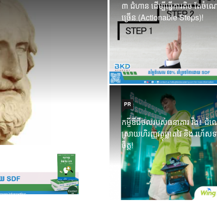
៣ ជំហាន ដើម្បីធ្វើការតិច តែចំ
សញ្ញាបត្រ គ្រាន់តែជ
ច្រើន (Actionable Steps)!
អប់រំពិតប្រាកដរបស់
ឥរិយាបថ!
30 Sep 2025
PR
កម្ចីឌីជីថលរបស់ធនាគារ វីង៖ ដំ
ស្រាយហិរញ្ញវត្ថុឆ្លាតវៃ និង រហ័សទ
ចិត្ត!