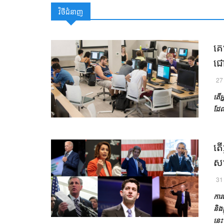
វិថីជំនាញ
គេហ
ជោគ
27
តើ​អ
ដែល​
តើ
សហ
31
​​កា
និង​
នេះ