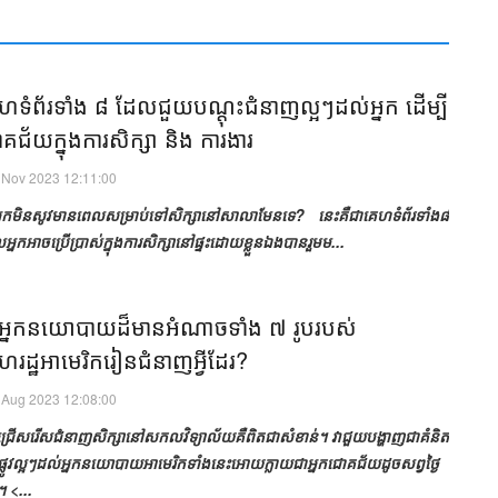
ទំព័រ​ទាំង​ ៨​​ ដែល​​​ជួយ​បណ្ដុះ​ជំនាញ​ល្អៗ​ដល់​អ្នក ​​​ដើម្បី​
ជ័យ​ក្នុង​ការសិក្សា​ និង ​ការងារ​​
 Nov 2023 12:11:00
្នក​មិន​សូវ​មាន​ពេល​សម្រាប់​ទៅ​សិក្សា​នៅ​សាលា​មែន​ទេ? នេះ​គឺ​ជា​គេហទំព័រ​ទាំង​៨​
អ្នក​អាច​ប្រើប្រាស់​ក្នុង​ការ​សិក្សា​នៅ​ផ្ទះ​ដោយ​ខ្លួន​ឯង​បាន​​រួម​ម...
​អ្នក​នយោបាយ​ដ៏​មាន​អំណាច​ទាំង ​​៧ រូប​របស់​
រដ្ឋអាមេរិក​រៀន​ជំនាញ​អ្វី​ដែរ?​
 Aug 2023 12:08:00
រ​ជ្រើស​រើស​ជំនាញ​សិក្សា​នៅ​សកលវិទ្យាល័យ​គឺ​ពិត​ជា​សំខាន់​។ វា​​ជួយ​បង្ហាញ​ជា​គំនិត​
ផ្លូវ​ល្អ​ៗ​​ដល់​អ្នក​នយោបាយ​អាមេរិក​ទាំង​នេះ​​អោយ​ក្លាយ​ជា​អ្នក​​ជោគជ័យ​ដូច​សព្វ​ថ្ងៃ​
។ <...