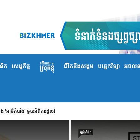
ំនិត
សេដ្ឋកិច្ច
ជីវិតនិងសង្គម
បច្ចេកវិទ្យា
អចលនទ
 'អាថ៌កំបាំង' មួយអំពីការដួល!
ឃ្លាំង​គំនិត
ឃ្លាំង​គំនិត