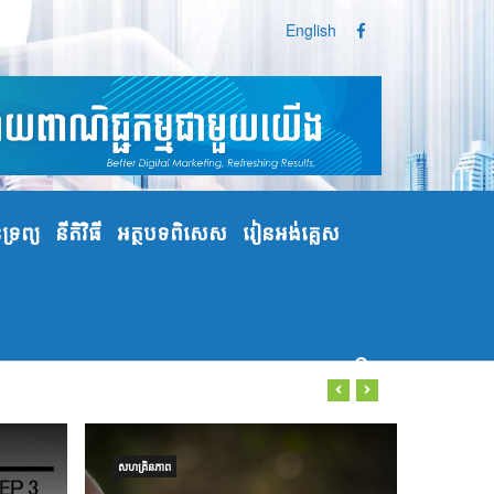
English
្រព្យ
នីតិវិធី
អត្ថបទពិសេស
រៀនអង់គ្លេស
សហគ្រិនភាព
PR