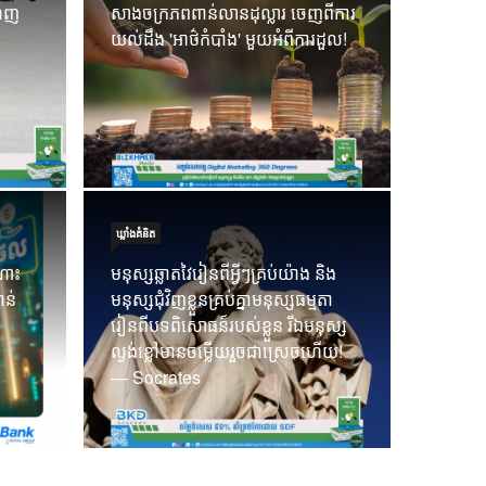
ណេញ
សាងចក្រភពពាន់លានដុល្លារ ចេញពីការ
ាក្រដាសមួយសន្លឹកប៉ុណ្ណោះ! ការ
កម្ចីបា
យល់ដឹង 'អាថ៌កំបាំង' មួយអំពីការដួល!
អ្នក គឺត្រូវបានបង្ហាញតាមរយៈ
ធនាគារ 
19 Sep 202
ឃ្លាំង​គំនិត
ណោះ
មនុស្សឆ្លាតវៃរៀនពីអ្វីៗគ្រប់យ៉ាង និង
ាន់
មនុស្សជុំវិញខ្លួនគ្រប់គ្នាមនុស្សធម្មតា
រៀនពីបទពិសោធន៍របស់ខ្លួន រីឯមនុស្ស
ល្ងង់ខ្លៅមានចម្លើយរួចជាស្រេចហើយ!
— Socrates