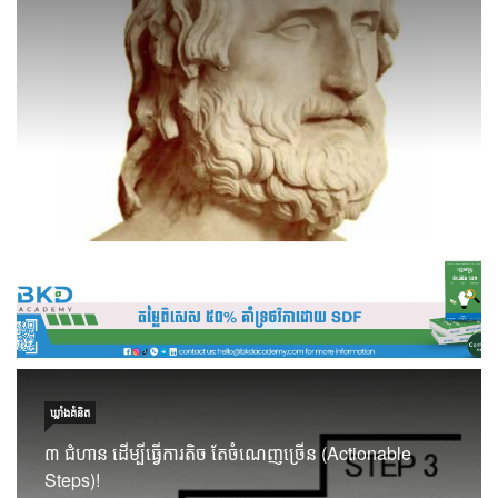
ឃ្លាំង​គំនិត
៣ ជំហាន ដើម្បីធ្វើការតិច តែចំណេញច្រើន (Actionable
Steps)!