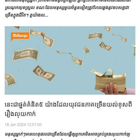
ស្រណុក​សុខ​ស្រួល​ ខណៈ​ដែល​មនុស្ស​មួយ​ចំនួន​ទៀត​ត្រូវ​ហែល​ឆ្លង​នូវ​ឧបសគ្គ​ជា​
ច្រើន​ក្នុង​ជីវិត។ តួយ៉ាង​ល...
ជីវិតនិងសង្គម
នេះ​ជា​ផ្នត់​គំនិត​៥ យ៉ាង​ដែល​យុវជន​​ភាគច្រើន​យល់​ខុស​ពី​
រឿង​លុយ​កាក់
18 Jan 2024 12:01:00
មនុស្ស​ម្នាក់ៗ​មាន​ហេតុផល​ជា​ច្រើន​ដែល​ធ្វើ​ឲ្យ​ពួកគេ​មិន​អាច​គ្រប់គ្រង​លុយកាក់​​ឲ្យ​