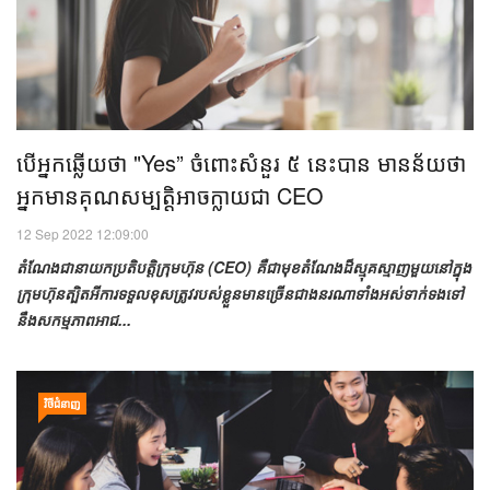
បើ​​អ្នក​ឆ្លើយ​ថា "Yes” ចំពោះ​សំនួរ​ ៥ ​នេះ​បាន មានន័យ​ថា​
អ្នក​មាន​គុណសម្បត្តិ​អាច​ក្លាយ​ជា CEO
12 Sep 2022 12:09:00
តំណែង​ជា​នាយក​ប្រតិបត្តិ​ក្រុមហ៊ុន (CEO) គឺ​ជា​មុខ​តំណែង​ដ៏​ស្មុគស្មាញ​មួយ​នៅ​ក្នុង​
ក្រុមហ៊ុន​ត្បិតអី​​ការ​ទទួលខុសត្រូវ​របស់​ខ្លួន​មាន​ច្រើន​ជាង​នរណា​ទាំងអស់​​ទាក់ទង​ទៅ​
នឹង​សកម្មភាព​អាជ...
វិថីជំនាញ