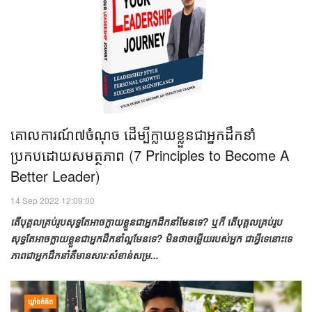
គោលការណ៍៧ចំណុច ដើម្បីក្លាយខ្លួនជាអ្នកដឹកនាំ
ប្រកបដោយសមត្ថភាព (7 Principles to Become A
Better Leader)
14 Sep 2022 12:09:00
តើបុគ្គលគ្រប់រូបសុទ្ធតែអាចក្លាយខ្លួនជាអ្នកដឹកនាំមែនទេ? ឬក៏ តើបុគ្គលគ្រប់រូប
សុទ្ធតែអាចក្លាយខ្លួនជាអ្នកដឹកនាំល្អមែនទេ? មិនថាចម្លើយរបស់អ្នក ជាអ្វីទេនោះទេ
ភាពជាអ្នកដឹកនាំគឺមានសារៈសំខាន់សម្រ...
ឃ្លាំង​គំនិត