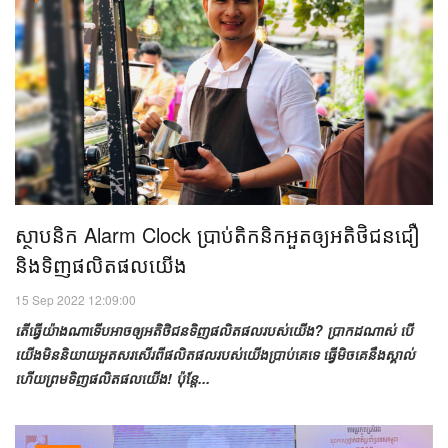
ស្ថាបនិក Alarm Clock ប្រាប់​តិកនិក​អួត​ឲ្យ​អតិថិជន​ជឿ​
និង​ទិញ​ផលិតផល​យើង
15 Sep 2022 12:09:00
តើ​ធ្វើ​យ៉ាង​ណា​ទើប​អាច​ឲ្យ​អតិថិជន​ទិញ​ផលិតផល​របស់​យើង​? ប្រាកដ​ណាស់ បើ​
យើង​មិន​និយាយ​អួត​សរសើរ​ពី​ផលិតផល​របស់​យើង​ប្រាប់​គេ​ទេ ធ្វើ​មិច​​គេ​នឹង​ស្គាល់​
ហើយ​ព្រម​ទិញ​ផលិតផល​យើង! ប៉ុន្តែ...