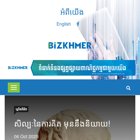
អំពីយើង
English
Toggle
navigation
ឃ្លាំង​គំនិត
សិល្បៈនៃការគិត មុននឹងនិយាយ!
06 Oct 2025