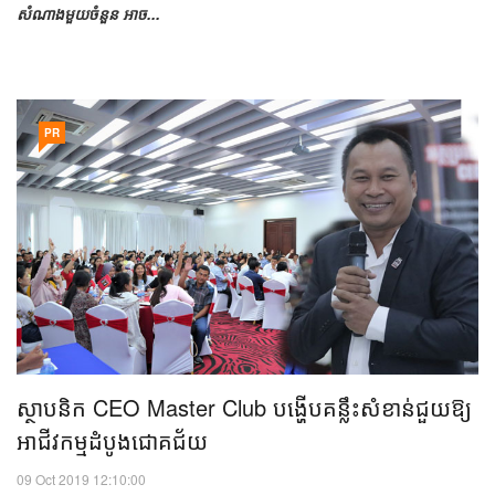
សំណាងមួយចំនួន អាច...
PR
ស្ថាបនិក CEO Master Club បង្ហើបគន្លឹះសំខាន់ជួយឱ្យ
អាជីវកម្មដំបូងជោគជ័យ
09 Oct 2019 12:10:00