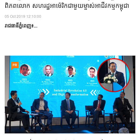
ពិភពលោក សហរដ្ឋអាម៉េរិកជាមួយម្ចាស់អាជីវកម្មកម្ពុជា
05 Oct 2019 12:10:00
រាជធានីភ្នំពេញ​៖
...
PR