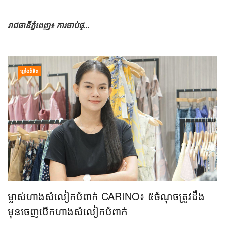
រាជធានីភ្នំពេញ៖ ការ​ចាប់​ផ្...
ឃ្លាំង​គំនិត
ម្ចាស់​ហាង​សំលៀក​បំពាក់​ CARINO៖ ៥​ចំណុច​ត្រូវ​ដឹង​​
មុន​ចេញ​បើក​ហាង​សំលៀកបំពាក់