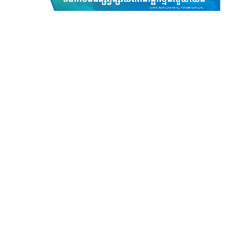
'អាថ៌កំបាំង' មួយអំពីការដួល!
20 Jan 2026
កម្ចីឌីជីថលរបស់ធនាគារ វីង៖ ដំណោះស្រាយហិរញ្ញវត្ថុ
PR
ឆ្លាតវៃ និង រហ័សទាន់ចិត្ត!
23 Oct 2025
មនុស្សឆ្លាតវៃរៀនពីអ្វីៗគ្រប់យ៉ាង និងមនុស្សជុំវិញខ្លួនគ្រប់គ្នា
ឃ្លាំង​គំនិត
មនុស្សធម្មតារៀនពីបទពិសោធន៍របស់ខ្លួន រីឯមនុស្សល្ងង់ខ្លៅ
មានចម្លើយរួចជាស្រេចហើយ! — Socrates
21 Oct 2025
សិល្បៈនៃការគិត មុននឹងនិយាយ!
ឃ្លាំង​គំនិត
06 Oct 2025
សញ្ញាបត្រ គ្រាន់តែជាក្រដាសមួយសន្លឹកប៉ុណ្ណោះ! ការអប់រំ
ឃ្លាំង​គំនិត
ពិតប្រាកដរបស់អ្នក គឺត្រូវបានបង្ហាញតាមរយៈឥរិយាបថ!