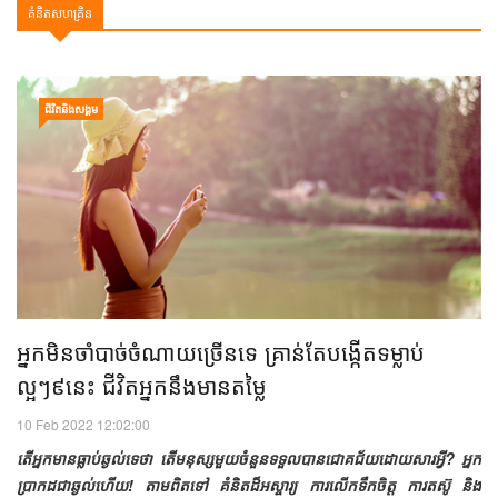
គំនិតសហគ្រិន
ជីវិតនិងសង្គម
អ្នកមិនចាំបាច់ចំណាយច្រើនទេ គ្រាន់តែ​បង្កើតទម្លាប់
ល្អៗ៩នេះ ជីវិតអ្នកនឹង​មាន​តម្លៃ
10 Feb 2022 12:02:00
តើអ្នកមានធ្លាប់ឆ្ងល់ទេថា តើមនុស្សមួយចំនួនទទួលបានជោគជ័យដោយសារអ្វី? អ្នក
ប្រាកដជាឆ្ងល់ហើយ! តាមពិតទៅ គំនិតដ៏អស្ចារ្យ ការលើកទឹកចិត្ត ការតស៊ូ និង