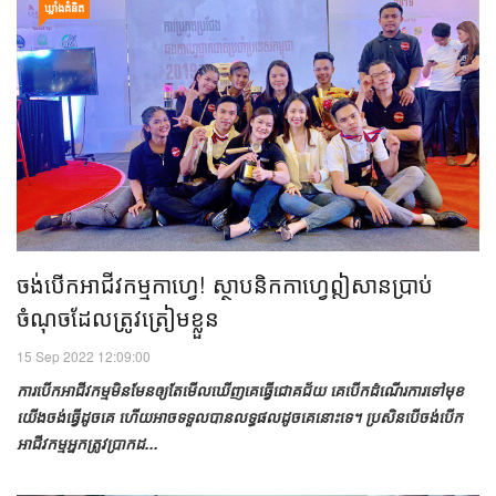
ឃ្លាំង​គំនិត
ចង់​បើក​អាជីវកម្ម​កាហ្វេ! ស្ថាបនិក​កាហ្វេ​ឦសាន​ប្រាប់​
ចំណុច​ដែល​ត្រូវ​ត្រៀម​ខ្លួន​
15 Sep 2022 12:09:00
ការ​បើក​អាជីវកម្ម​មិន​មែន​ឲ្យ​តែ​មើល​ឃើញ​គេ​ធ្វើ​ជោគជ័យ​ គេ​បើក​ដំណើរ​ការ​ទៅ​មុខ​
យើង​ចង់​ធ្វើ​ដូច​គេ ហើយ​អាច​ទទួល​បាន​លទ្ធផល​ដូច​គេ​នោះ​ទេ។ ប្រសិន​បើ​ចង់​បើក​
អាជីវកម្ម​អ្នក​ត្រូវ​ប្រាកដ...