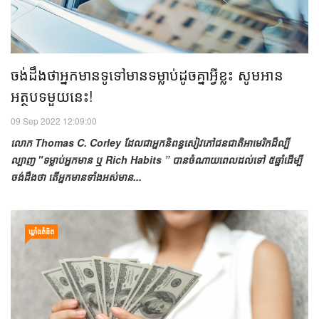
ចង់​ដឹង​ថា​អ្នក​មាន​ទូទៅ​​​មាន​​ទម្លាប់​ដូចគ្នា​​អ្វី​ខ្លះ សូម​អាន
អត្ថបទ​មួយ​​នេះ!
09 Sep 2022 12:09:00
លោក Thomas C. Corley ដែល​ជា​អ្នកនិពន្ធ​សៀវភៅ​ជនជាតិ​អាមេរិក​​ដ៏​ល្បី
ល្បាញ "ទម្លាប់​អ្នកមាន ឬ​ Rich Habits ” បាន​​ចំណាយ​ពេល​ដល់​ទៅ ៥ឆ្នាំ​ដើម្បី​
ចង់​ដឹង​ថា តើ​អ្នក​មាន​​ទាំងអស់​មាន...
ឃ្លាំង​គំនិត