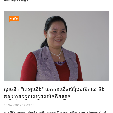
សេដ្ឋកិច្ច
ស្ថាបនិក "ពេទ្យ​យើង" យក​ការ​ឈឺចាប់​ប្រែ​ជា​ឱកាស និង​
តស៊ូ​រហូត​ទទួល​លទ្ធផល​មិន​នឹក​ស្មាន
05 Sep 2019 12:09:00
ឆាក​ជីវិត​មនុស្ស​ម្នាក់ៗ​កើត​មក​មិន​ដូច​គ្នា​ឡើយ អ្នក​ខ្លះ​កើត​មក​មាន​សំណាង​រស់នៅ​