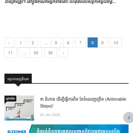
បាន​ត្រឹមត្រូវ។ នៅ​ក្នុង​ចំណោម​អ្នក​ទាំង​នោះ ហេតុផល​របស់​ពួកគេ​មួយ​ចំនួ...
‹
1
2
...
5
6
7
8
9
10
11
...
35
36
›
អត្ថបទពេញនិយម
៣ ជំហាន ដើម្បីធ្វើការតិច តែចំណេញច្រើន (Actionable
ឃ្លាំង​គំនិត
Steps)!
20 Jan 2026
X
សាងចក្រភពពាន់លានដុល្លារ ចេញពីការយល់ដឹង
សហគ្រិនភាព