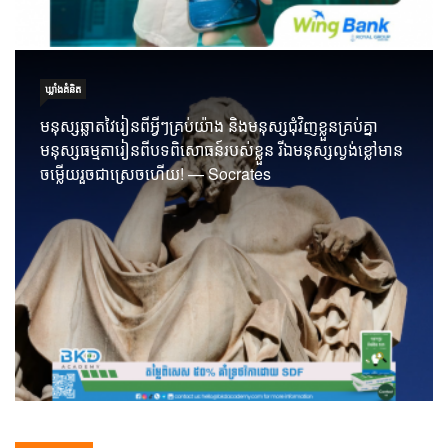
ឃ្លាំង​គំនិត
មនុស្សឆ្លាតវៃរៀនពីអ្វីៗគ្រប់យ៉ាង និងមនុស្សជុំវិញខ្លួនគ្រប់គ្នា
មនុស្សធម្មតារៀនពីបទពិសោធន៍របស់ខ្លួន រីឯមនុស្សល្ងង់ខ្លៅមាន
ចម្លើយរួចជាស្រេចហើយ! — Socrates