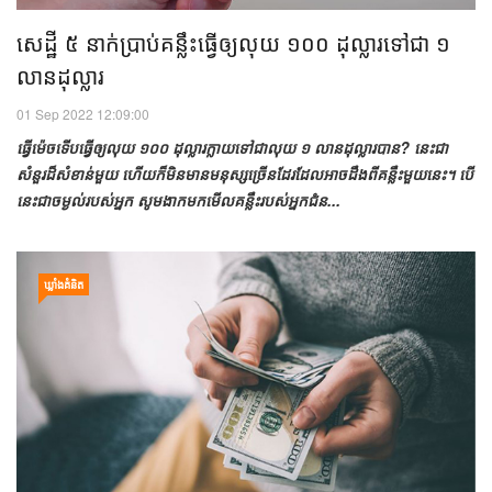
សេដ្ឋី ៥ នាក់ប្រាប់គន្លឹះធ្វើឲ្យលុយ ១០០ ដុល្លារទៅជា ១
លានដុល្លារ
01 Sep 2022 12:09:00
ធ្វើម៉េចទើបធ្វើឲ្យលុយ ១០០ ដុល្លារក្លាយទៅជាលុយ ១ លានដុល្លារបាន? នេះជា
សំនួរដ៏សំខាន់មួយ ហើយក៏មិនមានមនុស្សច្រើនដែរដែលអាចដឹងពីគន្លឹះមួយនេះ។ បើ
នេះជាចម្ងល់របស់អ្នក សូមងាកមកមើលគន្លឹះរបស់អ្នកជំន...
ឃ្លាំង​គំនិត