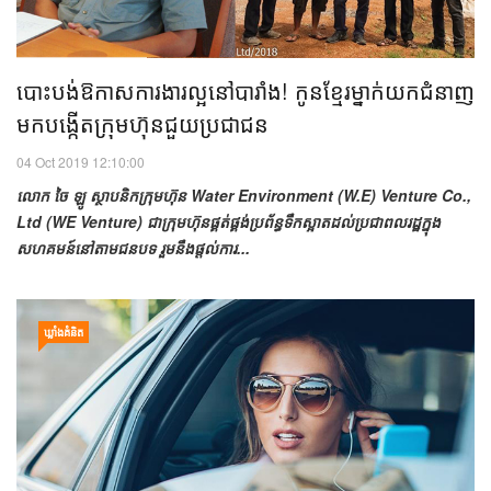
បោះបង់​ឱកាស​ការងារល្អ​នៅ​បារាំង! កូន​ខ្មែរ​ម្នាក់​យក​ជំនាញ​
មក​បង្កើត​ក្រុមហ៊ុន​ជួយ​ប្រជាជន
04 Oct 2019 12:10:00
លោក ចៃ ឡូ ស្ថាបនិក​ក្រុមហ៊ុន​ Water Environment (W.E) Venture Co.,
Ltd (WE Venture) ជា​ក្រុមហ៊ុន​ផ្គត់ផ្គង់​ប្រព័ន្ធ​ទឹក​ស្អាត​ដល់​ប្រជាពលរដ្ឋ​ក្នុង​
សហគមន៍​នៅ​តាម​ជនបទ រួម​នឹង​ផ្ដល់​ការ...
ឃ្លាំង​គំនិត