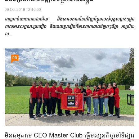
09 Oct 2019 12:10:00
ទស្សនៈ​ចំពោះ​ភាព​ជោគជ័យ​ និង​គោលការណ៍​អភិវឌ្ឍន៍​ខ្លួន​របស់​បុគ្គល​ម្នាក់ៗ​ជួន​
កាល​មាន​លក្ខណៈ​ស្រដៀង​ និង​ពេល​ខ្លះ​ទៀត​ក៏​មាន​ភាព​ដោយ​ឡែកៗ​ពី​គ្នា​ អាស្រ័យ​
ល...
PR
មិនធម្មតាទេ CEO Master Club ធ្វើទស្សនកិច្ចទៅទីផ្សារ