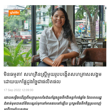
ឃ្លាំង​គំនិត
មិន​ធម្មតា! សហគ្រិន​ស្ត្រី​មួយ​រូប​បង្កើត​សហគ្រាស​សង្គម​
ដោយ​យក​ផ្លែ​ដូង​ច្នៃ​ជា​ផលិតផល
17 Sep 2022 12:09:00
ដោយ​សម្លឹង​ឃើញ​ពី​សក្ដានុពល​នៃ​ដំណាំ​ដូង​ក្នុង​ទឹក​ដី​ខេត្ត​កំពង់​ឆ្នាំង ដែល​ពលរដ្ឋ​
ជំនាន់​មុន​បាន​ដាំ​និង​បន្សល់​ទុក​នៅ​មាន​ផល​នៅ​ឡើយ បូក​រួម​នឹង​ទឹក​ចិត្ត​ស្រលាញ់​
អាជីវកម្ម​បែប​សង្គម​...