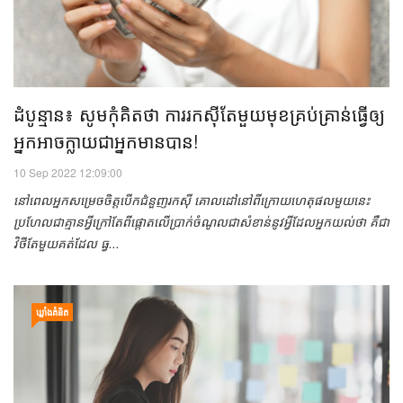
ដំបូន្មាន៖ សូម​កុំ​គិត​ថា ​ការ​រកស៊ីតែមួយ​មុខគ្រប់គ្រាន់​ធ្វើឲ្យ
អ្នក​អាចក្លាយជាអ្នកមានបាន​​​!
10 Sep 2022 12:09:00
នៅ​ពេល​អ្នក​សម្រេចចិត្ត​បើក​ជំនួញ​រកស៊ី គោលដៅ​នៅ​ពីក្រោយ​ហេតុផល​​​មួយ​​នេះ​​
ប្រហែល​ជា​​គ្មាន​អ្វី​ក្រៅតែ​ពី​ផ្តោត​លើ​ប្រាក់​ចំណូល​ជា​សំខាន់​នូវ​អ្វី​ដែល​អ្នក​យល់​ថា គឺ​ជា​
វិថី​តែមួយ​គត់​ដែល ធ្វ...
ឃ្លាំង​គំនិត