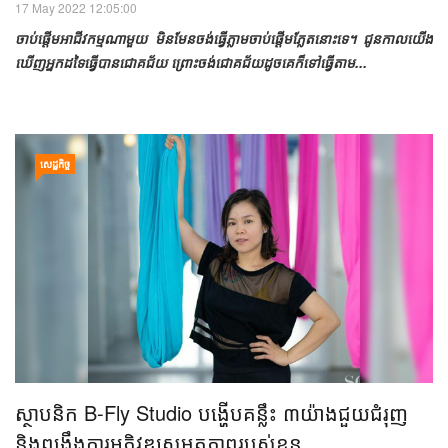
17 May 2022 12:05:00
ចាប់​ផ្ដើម​អាជីវកម្ម​ណា​មួយ មិន​មែន​ចង់​ធ្វើ​ភ្លាម​ចាប់​ផ្ដើម​ភ្លែត​នោះ​ទេ។ ជូន​កាល​យើង​
ឃើញ​អ្នក​ដទៃ​ធ្វើ​បាន​ជោគជ័យ ព្រោះ​ចង់​ជោគជ័យ​ដូច​គេ​ក៏​ទៅ​ធ្វើ​តាម​...
សេដ្ឋកិច្ច
ស្ថាបនិក​ B-Fly Studio បង្ហើបគន្លឹះ​ ​៣​យ៉ាងជួយជំរុញ​
និង​ពង្រឹង​ការអភិវឌ្ឍសមត្ថភាព​របស់ខ្លួន