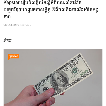
Kepstar រៀបចំសន្និសីទស្តីអំពីសារៈសំខាន់នៃ
បច្ចេកវិទ្យាហេដ្ឋារចនាសម្ព័ន្ធ ឌីជីថលនិងភាពរឹងមាំនៃអង្គ
ភាព
05 Oct 2019 12:10:00
ភ្នំពេញ
ឃ្លាំង​គំនិត