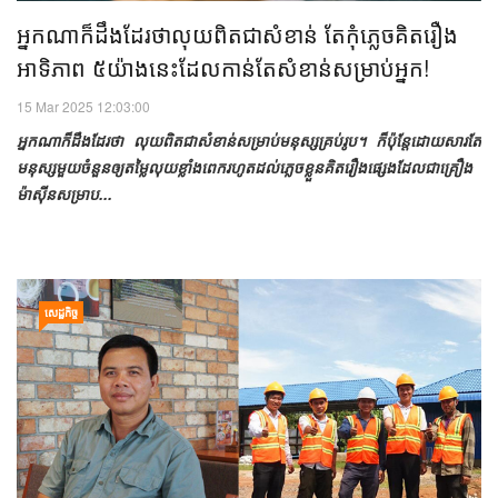
អ្នកណាក៏ដឹងដែរថាលុយពិតជាសំខាន់​ តែកុំភ្លេចគិតរឿង
អាទិភាព ៥យ៉ាងនេះ​ដែលកាន់តែសំខាន់សម្រាប់អ្នក!
15 Mar 2025 12:03:00
អ្នកណាក៏ដឹងដែរថា លុយពិតជាសំខាន់សម្រាប់មនុស្សគ្រប់រូប។ ក៏ប៉ុន្តែដោយសារតែ
មនុស្សមួយចំនួនឲ្យតម្លៃលុយខ្លាំងពេករហូតដល់ភ្លេចខ្លួនគិតរឿងផ្សេងដែលជាគ្រឿង
ម៉ាស៊ីនសម្រាប...
សេដ្ឋកិច្ច