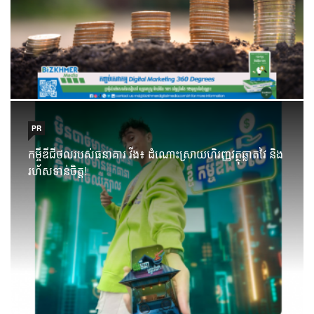
PR
កម្ចីឌីជីថលរបស់ធនាគារ វីង៖ ដំណោះស្រាយហិរញ្ញវត្ថុឆ្លាតវៃ និង
រហ័សទាន់ចិត្ត!