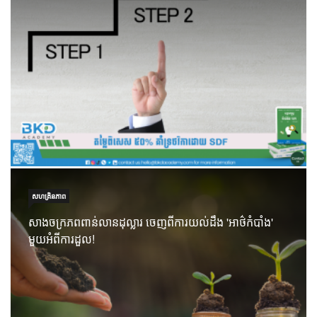
សហគ្រិនភាព
សាងចក្រភពពាន់លានដុល្លារ ចេញពីការយល់ដឹង 'អាថ៌កំបាំង'
មួយអំពីការដួល!