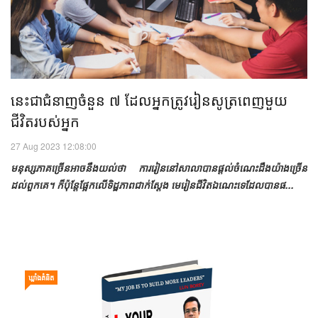
នេះ​ជា​ជំនាញ​ចំនួន ៧ ដែល​អ្នក​ត្រូវ​រៀនសូត្រ​​ពេញ​មួយ​
ជីវិត​របស់​អ្នក
27 Aug 2023 12:08:00
មនុស្ស​​ភាគច្រើន​អាច​នឹង​យល់​ថា ការ​រៀន​នៅ​សាលា​បាន​ផ្តល់​ចំណេះដឹង​យ៉ាងច្រើន​
ដល់​ពួកគេ។ ក៏ប៉ុន្តែ​ផ្អែក​លើ​ទិដ្ឋភាព​ជាក់ស្តែង មេរៀន​ជីវិត​ឯណេះ​ទេ​ដែល​​បាន​ផ...
ឃ្លាំង​គំនិត