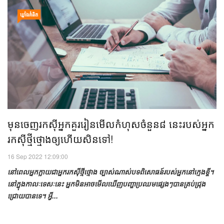
ឃ្លាំង​គំនិត
មុន​​ចេញ​រកស៊ី​អ្នក​គួរ​រៀន​មើល​កំហុស​ចំនួន៨ នេះ​របស់​អ្នក​
រកស៊ី​ថ្មីថ្មោង​​​​​​ឲ្យ​​ហើយ​សិន​ទៅ!
16 Sep 2022 12:09:00
នៅ​ពេល​អ្នក​​ក្លាយ​ជា​អ្នក​រកស៊ី​ថ្មីថ្មោង ច្បាស់​ណាស់​បទពិសោធន៍​របស់​អ្នក​នៅ​ក្មេងខ្ចី។
នៅ​ក្នុង​កាលៈទេសៈ​នេះ អ្នក​មិន​អាច​មើល​ឃើញ​បញ្ហា​​ប្រឈម​ផ្សេងៗ​បាន​គ្រប់​ជ្រុង
ជ្រោយ​បាន​ទេ។ អ្វី...