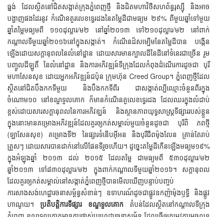
ធ្នង់ ដែលស្ថិតនៅជិតសង្កាត់ក្រុងភ្នំពេញថ្មី និងជិតមហាវិថីសហព័ន្ធរុស្ស៊ី និងអាច
បង្ហាញផងដែរនូវ កំណើនតួរលេខទ្វេរដងនៃតម្លៃដីជាមធ្យម ២៩% ពីមួយឆ្នាំទៅមួយ
ឆ្នាំតម្លៃមធ្យមពី ១១០ដុល្លារ/ម២ នៅឆ្នាំ២០១៣ ទៅ២១០ដុល្លារ/ម២ នៅពាក់
កណ្តាលទីមួយឆ្នាំ២០១៦នៅក្នុងសង្កាត់។ កំណើនដ៏សម្បើមនៃតម្លៃដីបាន បង្កើន
ឡើងដោយសក្តានុពលនៃលំនៅដ្ឋាន ដោយសារមានក្បាលដីនៃដីនៅទំនេរជាច្រើន រួម
បញ្ចូលដីឡូតិ៍ នៃលំនៅដ្ឋាន និងការអភិវឌ្ឍន៍ទីក្រុងដែលកំពុងដំណើរការដូចជា បុរី
មហាសែនសុខ ដោយអ្នកអភិវឌ្ឍន៍ជប៉ុន ក្រុមហ៊ុន Creed Group។ ភ្នំពេញថ្មីដែល
ស្ថិតនៅជិតបឹងកកទីមួយ និងបឹងកកទីពីរ ជាសង្កាត់ល្បីឈ្មោះចំនួនពីរក្នុង
ចំណោម១០ នៅខណ្ឌទួលគោក ក៏មានកំណើនតួលេខទ្វេរដង ដែលឈរក្នុងលំដាប់
ខ្ពស់ដោយសារសក្តានុពលនៃការអភិវឌ្ឃន៍ និងស្ថានភាពយុទ្ធសាស្ត្រទីផ្សាររបស់ខ្លួន
ក្នុងនោះមានគម្រោងអភិវឌ្ឍន៍ដែលគួរឲ្យកត់សម្គាល់មួយចំនួនដូចជា បុរីពិ ភពថ្មី
(ឡាសែនសុខ) គម្រោងទី២ នៃផ្សារទំនើបអ៊ីអន និងបុរីជីពម៉ុងលែន គ្រាន់តែរាប់
ត្រួសៗ ដោយសារបានដាក់នៅលើផែនទីរួចហើយ។ ដូច្នេះតម្លៃដីកើនឡើងមធ្យម១៩%
ក្នុងអំឡុងឆ្នាំ ២០១៣ ដល់ ២០១៥ ដែលតម្លៃ ជាមធ្យមពី ៥៣០ដុល្លារ/ម២
ឆ្នាំ២០១៣ ទៅ៨៣០ដុល្លារ/ម២ ក្នុងពាក់កណ្តាលទីមួយឆ្នាំ២០១៦។ សក្តានុពល
ដែលគួរឲ្យកត់សម្គាល់នៅសង្កាត់ភ្នំពេញថ្មីបានមើលឃើញបន្ទាប់បញ្ចប់
ការសាងសង់ហេដ្ឋារចនាសម្ព័ន្ធសំខាន់ៗ ឧទាហរណ៍ដូចជាផ្លូវឧកញ៉ាម៉ុងឫទ្ធី និងផ្លូវ
ហាណូយ។
ប្រតិបត្តិការទីផ្សារ
ខណ្ឌទួលគោក
តំបន់ដែលស្ថិតនៅកណ្តាលទីក្រុង
ភ្នំពេញ ខណ្ឌទួលគោកមានការផ្លាស់ប្តូរហេដ្ឋារចនាសម្ព័ន្ធ ដែលធ្វើឲ្យតម្រូវការអចលន