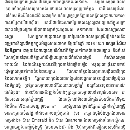
ជាធម្មតាអត្រាតម្លៃដែលជាតម្លៃលក់បានធ្លាក់ចុះដល់៩៣% សម្រាប់ទីផ្សារអចលន
ទ្រព្យនៅខណ្ឌសែនសុខមានន័យថាមានអចលនទ្រព្យមួយចំនួន ជាពិសេសផ្ទះដែល
នៅទំនេរ និងដីដែលនៅទំនេរជាច្រើន ហើយដូច្នេះអ្នកទិញមានឥទ្ធិពលក្នុងការចរចារឲ្យ
បានតម្លៃទាបថែមទៀត។ ទោះបីជាយ៉ាងណាតម្លៃអចលនទ្រព្យជាមធ្យមនៅក្នុងអត្រា
តារាងតម្លៃចុងក្រោយបំផុតបានធ្លាក់ចុះរហូតដល់ ៩៩ភាគរយ ដែលជាសញ្ញាណជា
សញ្ញា ដែលអ្នកលក់ត្រូវបានសម្របតម្លៃរបស់អចលនទ្រព្យដើម្បីទប់ទល់នឹង
តម្រូវការទីផ្សារតិចតួចក្នុងអំឡុងពេលឆមាសទីមួយនៃឆ្នាំ 2016 នេះ។
ទស្សនៈវិស័យ
និងនិន្នាការ
ជាមួយនឹងការផ្លាស់ប្តូរទីលំនៅពីទីក្រុងទៅកាន់តំបន់ជាយក្រុង និងតំបន់
ដែលស្ថិតនៅឆ្ងាយពីទីក្រុងគឺដើម្បីដោះស្រាយពីកំណើនតម្លៃដី កំណើនសម្ពាធ
ចរាចរណ៍ និងកំណើនអ្នករស់នៅទីក្រុងកាន់តែច្រើនឡើង មនុស្សជាច្រើនបានចាប់
ផ្តើមផ្លាស់ប្តូរទៅកាន់តំបន់ជាយក្រុង ដែលជាកន្លែងដែលពួកគេបង្កើតជាទីក្រុង
និងសហគមន៍ថ្មី។ ផ្នែកជាយក្រុងដែលជាកន្លែងដែលពួកគេបានបង្កើតជាទីប្រជុំជន
និងទីក្រុងថ្មី គួរឱ្យកត់សម្គាល់នោះគឺតែរយៈពេលប្រាំឆ្នាំ ខណ្ឌសែនសុខជាទាហរណ៍
ជាក់ស្តែង។ ទំនោរនៃការអភិវឌ្ឍន៍សំខាន់ៗគួរឲ្យកត់សម្គាល់នៅខណ្ឌសែនសុខ ជា
ពិសេសនៅសង្កាត់ភ្នំពេញថ្មី ដែលស្ថិតនៅទិសពាយ័ព្យនៃតំបន់បឹងកក់ទីមួយ
និងបឹងកក់ទី២របស់ខណ្ឌទួលគោក។ សព្វថ្ងៃនេះនៅទូទាំងផ្នែកជាច្រើននៃភ្នំពេញថ្មី
មានគម្រោងលំនៅដ្ឋានដែលមានបញ្ចប់ដូចជា (១) គម្រោងបុរីប៉េងហួតដែលមាន
គម្រោង២៖ Star Emerald និង Star Quarteria ដែលគម្រោងទាំងនេះស្ថិតនៅ
បណ្តោយផ្លូវឧកញ៉ាម៉ុងឫទ្ធី (លេខ១៩២៨) និង (២)គម្រោងពីរទៀតរបស់បុរីពិភពថ្មី