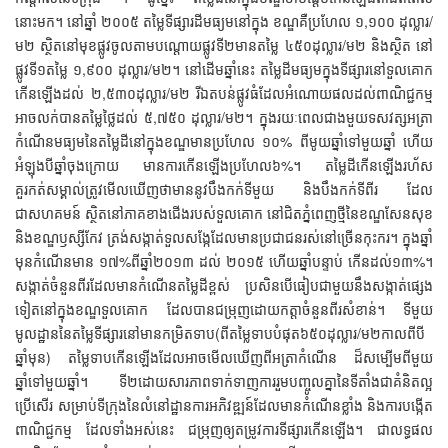
នោះមក។ នៅឆ្នាំ ២០០៥ តម្លៃទីផ្សារដីមធ្យមនៅក្នុង ខណ្ឌគឺប្រហែល ១,១០០ ដុល្លារ/
ម២ ស្ថិតនៅមុខផ្លូវចូលតាមបណ្តោយផ្លូវទី២មានតម្លៃ ៤៥០ដុល្លារ/ម២ និងស្ថិត នៅ
ផ្លូវទី១តម្លៃ ១,៩០០ ដុល្លារ/ម២។ នៅដើមឆ្នាំនេះ តម្លៃដីមធ្យមក្នុងទីផ្សារនៅទួលគោក
កើនឡើងដល់ ២,៥៣០ដុល្លារ/ម២ រីឯតបន់ផ្លូវធំដែលអំណោយផលដល់ពាណិជ្ជកម្ម
អាចលក់បានតម្លៃថ្លៃដល់ ៥,៧៥០ ដុល្លារ/ម២។ ក្នុងរយៈពេលជាងមួយទសវត្សអត្រា
កំណើនមធ្យមនៃតម្លៃដីនៅក្នុងខណ្ឌមានប្រហែល ១០% ពីមូយឆ្នាំទៅមួយឆ្នាំ ហើយ
អំឡុងបីឆ្នាំចុងក្រោយ មានការកើនឡើងប្រហែល៦%។ តម្លៃដីកើនឡើងរហ័ស
គួរកត់សម្គាល់ត្រូវមើលឃើញថាមាននូវបឹងកក់ទីមួយ និងបឹងកក់ទីពីរ ដែល
ជាសហគមន៍ ស្ថិតនៅភាគខាងជើងរបស់ទួលគោក នៅជិតភ្នំពេញថ្មីនៃខណ្ឌសែនសុខ
និងខណ្ឌឫស្សីកែវ ត្រង់សង្កាត់ទួលសង្កែដែលមានប្រជាជនរស់នៅច្រើនកុះករ។ ក្នុងឆ្នាំ
មុនកំណើនមាន ១៧%ពីឆ្នាំ២០១៣ ដល់ ២០១៥ ហើយឆ្នាំបន្ទាប់ កើនដល់១៣%។
សង្កាត់ចំនួនពីរដែលមានកំណើនតម្លៃដីខ្ពស់ ប្រសិនបើធៀបជាមួយនឹងសង្កាត់ផ្សេង
ទៀតនៅក្នុងខណ្ឌទួលគោក ដែលបានជម្រុញដោយកត្តាចំនួនពីរសំខាន់។ ទីមួយ
មូលដ្ឋាននៃតម្លៃទីផ្សារនៅមានកម្រិតទាប(ពីតម្លៃទាបបំផុត៦៥០ដុល្លារ/ម២កាលពីបី
ឆ្នាំមុន) តម្លៃទាបកើនឡើងដែលអាចមើលឃើញពីអត្រាកំណើន ដ៏សម្បើមពីមួយ
ឆ្នាំទៅមួយឆ្នាំ។ ទី២ដោយសារភាពទាក់ទាញការរួមបញ្ចូលគ្នានៃទីតាំងជាគំនិតល្អ
ប្រើសើរ សម្រាប់ទីក្រុងនៃលំនៅដ្ឋានការអភិវឌ្ឍន៍ដែលមានកំណើនខ្លាំង និងការបង្កើត
ពាណិជ្ជកម្ម ដែលទាំងអស់នេះ ជម្រុញឲ្យតម្រូវការទីផ្សារកើនឡើង។ ជាលទ្ធផល