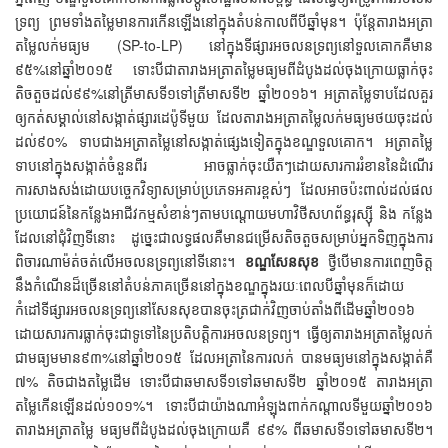
ទ្រព្យ ព្រមទាំងតម្លៃមានការកើនឡើងនៅក្នុងតំបន់កាលពីបីឆ្នាំមុន។ ប៉ុន្តែតារាងអត្រា
តម្លៃលក់មធ្យម (SP-to-LP) នៅក្នុងទីផ្សារអចលនទ្រព្យនៅទួលគោកគឺមាន
៩៥%នៅឆ្នាំ២០១៥ ទោះបីជាតារាងអត្រាតម្លៃមធ្យមពីដំបូងដល់ចុងក្រោយធ្លាក់ចុះ
តិចតួចដល់៩៩%នៅត្រីមាសទី១ទៅត្រីមាសទី២ ឆ្នាំ២០១៦។ អត្រាតម្លៃទាបដែលគួរ
ឲ្យកត់សម្គាល់នៅសង្កាត់ផ្សារដេប៉ូទីមួយ ដែលតារាងអត្រាតម្លៃលក់មធ្យមថយចុះដល់
ដល់៩០% ទាបជាងអត្រាតម្លៃនៅសង្កាត់ផ្សេងទៀតក្នុងខណ្ឌទួលគោក។ អត្រាតម្លៃ
ទាបនៅក្នុងសង្កាត់ចំនួនពីរ អាចធ្លាក់ចុះយឺតៗដោយសារការរំខាននៃដំណើរ
ការសាងសង់ដោយបច្ចេកវិទ្យាសម្រាប់ប្រភេទអគារខ្ពស់ៗ ដែលអាចប៉ះពាល់ដល់ផល
ប្រយោជន៍នៃកន្លែងអាជីវកម្មសំខាន់ៗតាមបណ្តោយមហាវិថីសហព័ន្ធរុស្ស៊ី និង កន្លែង
ដែលនៅជុំវិញទីនោះ ដូច្នេះជាលទ្ធផលគឺមានជម្រើសតិចតួចសម្រាប់អ្នកទិញក្នុងការ
ពិចារណាម៉ត់ចត់លើអចលនទ្រព្យនៅទីនោះ។
ខណ្ឌសែនសុខ
ថ្វីបើមានការពេញចិត្ត
នឹងកំណើនដ៏ច្រើននៅតំបន់ភាគច្រើននៅក្នុងខណ្ឌក្នុងរយៈពេលបីឆ្នាំមុនក៏ដោយ
កំដៅទីផ្សារអចលនទ្រព្យនៅសែនសុខបានចុះត្រជាក់វិញចាប់តាំងពីដើមឆ្នាំ២០១៦
ដោយសារការធ្លាក់ចុះជាទូទៅនៃប្រតិបត្តិការអចលនទ្រព្យ។ ធ្វើឲ្យតារាងអត្រាតម្លៃលក់
ជាមធ្យមមាន៩៣%នៅឆ្នាំ២០១៥ ដែលអត្រានៃការលក់ បានមធ្យមនៅក្នុងសង្កាត់គឺ
៧% តិចជាងតម្លៃដើម ទោះបីជាឆមាសទី១ទៅឆមាសទី២ ឆ្នាំ២០១៥ តារាងអត្រា
តម្លៃកើនឡើនដល់១០១%។ ទោះបីជាយ៉ាងណាអំឡុងពាក់កណ្តាលទីមួយឆ្នាំ២០១៦
តារាងអត្រាតម្លៃ មធ្យមពីដំបូងដល់ចុងក្រោយគឺ ៩៩% ពីឆមាសទី១ទៅឆមាសទី២។