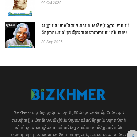
06 Oct 2025
សញ្ញាបត្រ គ្រាន់តែជាក្រដាសមួយសន្លឹកប៉ុណ្ណោះ! ការអប់រំ
ឃ្លាំង​គំនិត
ពិតប្រាកដរបស់អ្នក គឺត្រូវបានបង្ហាញតាមរយៈឥរិយាបថ!
30 Sep 2025
BizKhmer ​ជា​​ប្រព័ន្ធ​ផ្សព្វផ្សាយ​តាម​ប្រព័ន្ធ​ឌីជីថល​​​ប្រកប​ដោយ​វិជ្ជាជីវៈ​ដែល​​​ត្រូវ​
បាន​បង្កើតឡើង យ៉ាង​ពិសេស​​ដើម្បី​បំរើ​ដល់​ប្រយោជន៍​​​ដល់​មិត្ត​អ្នក​ដែល​ផ្ដោត​សំខាន់​
ទៅ​លើ​អត្ថបទ​ សហគ្រិន​ភាព អប់រំ ​​អាជីវកម្ម​ ​ការ​វិនិយោគ​ ​អភិវឌ្ឍន៍​អាជីព​ និង​
អចលនទ្រព្យ។ ​ក្រុម​​ការងារ​របស់​យើង​ ​​ មាន​ឆន្ទៈ​​មុតមាំ​​​ក្នុង​​ការ​សរសេរ​​អត្ថបទ​​ ដែល​
X