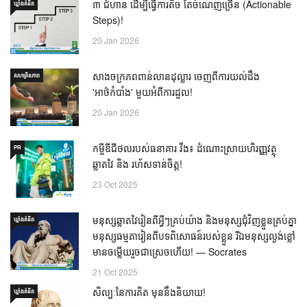
៣ ជំហាន ដើម្បីធ្វើការតិច តែចំណេញច្រើន (Actionable
ឃ្លាំង​គំនិត
Steps)!
20 Jan 2026
សាងចក្រភពពាន់លានដុល្លារ ចេញពីការយល់ដឹង
សហគ្រិនភាព
'អាថ៌កំបាំង' មួយអំពីការដួល!
20 Jan 2026
កម្ចីឌីជីថលរបស់ធនាគារ វីង៖ ដំណោះស្រាយហិរញ្ញវត្ថុ
PR
ឆ្លាតវៃ និង រហ័សទាន់ចិត្ត!
23 Oct 2025
មនុស្សឆ្លាតវៃរៀនពីអ្វីៗគ្រប់យ៉ាង និងមនុស្សជុំវិញខ្លួនគ្រប់គ្នា
ឃ្លាំង​គំនិត
មនុស្សធម្មតារៀនពីបទពិសោធន៍របស់ខ្លួន រីឯមនុស្សល្ងង់ខ្លៅ
មានចម្លើយរួចជាស្រេចហើយ! — Socrates
21 Oct 2025
សិល្បៈនៃការគិត មុននឹងនិយាយ!
ឃ្លាំង​គំនិត