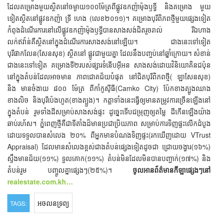
ដែលគម្រោងមួយស្ថិតនៅចម្ងាយ១០០ម៉ែត្រពីផ្លូវឧកញ៉ាម៉ុងឫទ្ធី និងគម្រោង មួយ
ទៀតស្ថិតនៅផ្លូវឧកញ៉ា ទ្រី ហេង (លេខ២០១១)។ គម្រោងបុរីពិភពថ្មីមួយផ្សេងទៀត
កំពុងដំណើរការនៅលើផ្លូវឧកញ៉ាម៉ុងឫទ្ធីបានសាងសង់ជិតរួចរាល់ រីឯហាង
លក់ឥវ៉ាន់គឺស្ថិតនៅក្នុងដំណើរការសាងសង់នៅឡើយ។ ជាងនេះទៅទៀត
បុរីផាកលែន(សែនសុខ) ស្ថិតនៅ ផ្លូវជាមួយគ្នា ដែលនឹងបញ្ចប់នៅឆ្នាំក្រោយ។ សំខាន់
ជាងនេះទៅទៀត គម្រោងទី២របស់ផ្សារទំនើបអ៊ីអន សាងសង់ដោយវិនិយោគិនជប៉ុន
នៅក្នុងតំបន់ដែលអាចមាន ភាពជោគជ័យបំផុត នៅជិតបុរីពិភពថ្មី( ឡាសែនសុខ)
និង មានចំងាយ ៨០០ ម៉ែត្រ ពីកាំកូស៊ីធី(Camko City) ប៉ែកខាងត្បូងឈាង
ខាងលិច និងបុរីប៉េងហួត(ខាងត្បួង)។ កត្តាទាំងនេះធ្វើឲ្យមានតម្រូវការច្រើនឡើងនៅ
ក្នុងតំបន់ រួមទាំងដីសម្រាប់សាងសង់ផ្ទះ ដូច្នេះទើបជម្រុញឲ្យតម្លៃ ដីកើនឡើងយ៉ាង
ឆាប់រហ័ស។ ភ្នំពេញថ្មីគឺជាទីតាំងដ៏មានប្រជាប្រិយភាព សម្រាប់ការទិញផ្ទះលើកដំបូង
ដោយទទួលបានសំលេង ២០% ពីអ្នកមានបំណងទិញផ្ទះ(រកឃើញដោយ VTrust
Appraisal) ដែលមានសំលេងខ្ពស់ជាងតំបន់ផ្សេងទៀតដូចជា ជ្រោយចង្វារ(១៦%)
ស្ទឹងមានជ័យ(១១%) ទួលគោក(១១%) តំបន់មិនដែលមិនបានបញ្ជាក់(១៧%) និង
តំបន់រួម បញ្ចូលគ្នាផ្សេងៗ(២៥%)។
ចូលអានព័ត៌មានកីឡាផ្សេងៗនៅ
realestate.com.kh…
អចលនទ្រព្យ
TAGS: