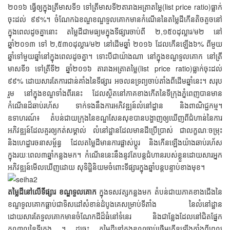
២០១៦ ធ្វើឲ្យក្នុងត្រីមាសទី១ ទៅត្រីមាសទី២តារាងអត្រាតម្លៃ(list price ratio)ធ្លាក់
ចុះដល់ ៩៩%។ ចំណែកឯខណ្ឌខណ្ឌទួលគោកមានកំណើននៃតម្លៃដីកើនតិចតួចនៅ
ក្នុងពេលដូចគ្នានោះ តម្លៃដីជាមធ្យមក្នុងទីផ្សារចាប់ពី ២,១៥០ដុល្លារ/ម២ នៅ
ឆ្នាំ២០១៣ ទៅ ២,៥៣០ដុល្លារ/ម២ នៅដើមឆ្នាំ ២០១៦ ដែលកើនឡើង៦% ពីមួយ
ឆ្នាំទៅមួយឆ្នាំនៅក្នុងពេលដូចគ្នា។ ទោះបីជាយ៉ាងណា នៅក្នុងខណ្ឌទួលគោក នៅត្រី
មាសទី១ ទៅត្រីទី២ ឆ្នាំ២០១៦ តារាងអត្រាតម្លៃ(list price ratio)ធ្លាក់ចុះដល់
៩៩% ដោយសារតែការជាន់គាំងនៃទីផ្សារ អចលនទ្រព្យចាប់តាំងពីដើមឆ្នាំនេះ។ សរុប
រួម នៅក្នុងខណ្ឌទាំងពីរនេះ ដែលស្ថិតនៅភាគខាងកើតនៃទីក្រុងភ្នំពេញបានមាន
កំណើនដ៏ឆាប់រហ័ស ទាក់ទងនឹងការអភិវឌ្ឍន៍លំនៅដ្ឋាន និងពាណិជ្ជកម្ម។
ឧទាហរណ៍៖ តំបន់ជាយក្រុងនៃខណ្ឌសែនសុខបានបង្ហាញឲ្យឃើញពីជំហាន់នៃការ
អភិវឌ្ឍន៍ដែលគួរឲ្យកត់សម្គាល់ លំនៅដ្ឋានដែលមានដីប្រើប្រាស់ ជាលក្ខណៈចម្រុះ
និងហេដ្ឋារចនាសម្ព័ន្ធ ដែលតម្លៃដីមានការផ្លាស់ប្តូរ និងកើនឡើងយ៉ាងឆាប់រហ័ស
ក្នុងរយៈពេល៣ឆ្នាំកន្លងមក។ កំណើននេះនឹងនូវតែបន្តជំហានរបស់ខ្លួនដោយសារអ្នក
អភិវឌ្ឍន៍មើលឃើញដោយ សុទិដ្ឋិនិយមចំពោះទីផ្សារក្នុងឆ្នាំបន្តបន្ទាប់ខាងមុខ។
តម្លៃដីនៅលើទីផ្សារ
ខណ្ឌទួលគោក
ក្នុងទសវត្សកន្លងមក តំបន់ជាយភាគខាងជើងនៃ
ខណ្ឌទួលគោកធ្លាប់ជាទិសដៅសំខាន់ដំបូងគេសម្រាប់ទីតាំង នៃលំនៅដ្ឋាន
ដោយសារតែទួលគោកមានចំណែកដីដ៏ធំនៅទំនេរ និងជាន្លែងដែលនៅជិតផ្នែក
កណ្តាលនៃទីក្រុង ។ ដូច្នេះ តម្លៃដីនៅក្នុងខណ្ឌចាប់ផ្តើមកើនឡើងតាំងពីពេល