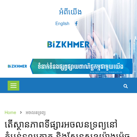
អំពីយើង
English
Toggle
navigation
Home
អចលនទ្រព្យ
​តើស្ថានភាពទីផ្សារអចលនទ្រព្យនៅ
តំបន់ទួលគោក និងសែនសុខយ៉ាងម៉េច