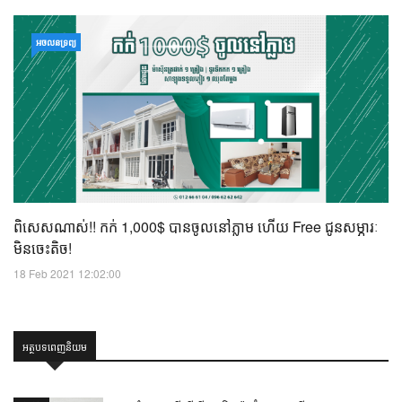
អចលនទ្រព្យ
ពិសេសណាស់!! កក់ 1,000$ បានចូលនៅភ្លាម ហើយ Free ជូនសម្ភារៈ
មិនចេះតិច!
18 Feb 2021 12:02:00
អត្ថបទពេញនិយម