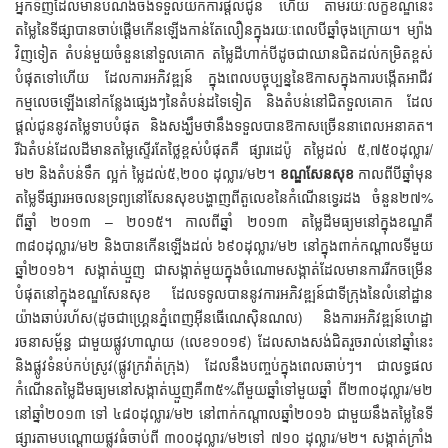
អ្នកទិញដែលមានបំណងចង់ទទួលយកការផ្តល់ជូន ហើយ តាមរយៈលក្ខខណ្ឌនេះ
តម្លៃនៃទីផ្សាបានចាប់ផ្តើមកើនឡើងកាន់តែលឿនក្នុងរយៈពេលបីឆ្នាំចុងក្រោយ។ ម្យ៉ាង
វិញទៀត តំបន់មួយចំនួននៅទួលគោក តម្លៃដីហាក់បីដូចជាឈានជិតដល់កម្រិតខ្ពស់
បំផុតទៅហើយ ដែលការអភិវឌ្ឍន៍ ក្នុងពេលបច្ចុប្បន្ននៃឱកាសក្នុងការបង្កើតអាជីវ
កម្មលេចឡើងនៅកន្លែងផ្សេងៗនៃតំបន់ដទៃទៀត និងតំបន់នៅជិតទួលគោក ដែល
ផ្តល់ជូននូវតម្លៃទាបបំផុត និងសង្ឃឹមថានឹងទទួលបានឱកាសច្រើននាពេលអនាគត។
រីឯតំបន់ដែលដីមានតម្លៃស្ទើរតែថ្លៃខ្ពស់បំផុតគឺ ផ្សារដេប៉ូ តម្លៃដល់ ៥,៧៥០ដុល្លារ/
ម២ និងតំបន់ទឹក ល្អក់ ម្លៃដល់៥,២០០ ដុល្លារ/ម២។
ខណ្ឌសែនសុខ
កាលពីបីឆ្នាំមុន
តម្លៃទីផ្សារអចលនទ្រព្យនៅសែនសុខបង្ហាញពីតួលេខនៃកំណើនទ្វេរដង ចំនួន២៧%
ពីឆ្នាំ ២០១៣ – ២០១៥។ កាលពីឆ្នាំ ២០១៣ តម្លៃដីមធ្យមនៅក្នុងខណ្ឌគឺ
៣៨០ដុល្លារ/ម២ និងបានកើនឡើងដល់ ៦៩០ដុល្លារ/ម២ នៅក្នុងពាក់កណ្តាលទីមួយ
ឆ្នាំ២០១៦។ សង្កាត់ឃ្មួញ ជាសង្កាត់មួយក្នុងចំណោមសង្កាត់ដែលមានការរីកចម្រើន
បំផុតនៅក្នុងខណ្ឌសែនសុខ ដែលទទូលបាននូវការអភិវឌ្ឍន៍ជាទីក្រុងនៃលំនៅដ្ឋាន
យ៉ាងឆាប់រហ័ស(ដូចជាហ្គ្រេនភ្នំពេញអ៊ីនធើណេស៊ិនណល) និងការអភិវឌ្ឍន៍ហេដ្ឋា
រចនាសម្ព័ន្ធ ជាមួយផ្លូវហាណូយ (លេខ១០១៩) ដែលសាងសង់ជិតរួចរាល់នៅឆ្នាំនេះ
និងផ្លូវទំនប់កប់ស្រូវ(ផ្លូវក្រវ៉ាត់ក្រុង) ដែលនឹងបញ្ចប់ក្នុងពេលឆាប់ៗ។ ជាលទ្ធផល
កំណើនតម្លៃដីមធ្យមនៅសង្កាត់ឃ្មួញគឺ៣៥%ពីមួយឆ្នាំទៅមួយឆ្នាំ ពី២៣០ដុល្លារ/ម២
នៅឆ្នាំ២០១៣ ទៅ ៤៨០ដុល្លារ/ម២ នៅពាក់កណ្តាលឆ្នាំ២០១៦ ជាមួយនឹងតម្លៃនៃទី
ផ្សារតាមបណ្តោយផ្លូវធំចាប់ពី ៣០០ដុល្លារ/ម២ទៅ ៧១០ ដុល្លារ/ម២។ សង្កាត់ក្រាំង