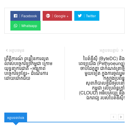
Facebook
Google +
Twitter
Whatsapp
អត្ថបទមុន
អត្ថបទបន្ទាប់
ព្រឹត្តិការណ៍ ពន្លឿនការលូត
បៃត៍ឌីស៊ី (ByteDC) និង
លាស់បច្ចេកវិទ្យាកម្ពុជា ក្រោម
ពេទ្យយើង (Pethyoeung)
យុទ្ធនាការជាតិ «អនុភាព
ចាប់ដៃគូគ្នា ជាកំណត់ត្រាថ្មី
បច្ចេកវិទ្យាខ្មែរ» ដំណើរការ
មួយទៀត ក្នុងការចូលរួម
ដោយជោគជ័យ
កសាងប្រព័ន្ធ
សុខាភិបាលឌីជីថល​នៅ
កម្ពុជា លើប្រព័ន្ធក្លៅ
(CLOUD) អធិបតេយ្យ និង
ឯករាជ្យ របស់បៃត៍ឌីស៊ី!
អត្ថបទទាក់ទង