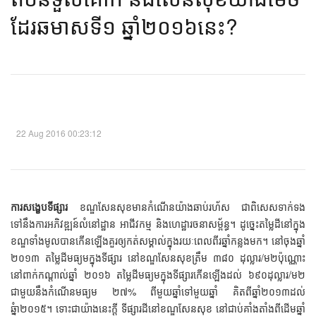
ដែរឆមាសទី១ ឆ្នាំ២០១៦នេះ?​
22 Aug 2016 00:23:12
ការសង្ខេបទីផ្សារ
ខណ្ឌសែនសុខមានកំណើនយ៉ាងឆាប់រហ័ស ជាពិសេសទាក់ទង
ទៅនឹងការអភិវឌ្ឍន៍លំនៅដ្ឋាន អាជីវកម្ម និងហេដ្ឋារចនាសម្ព័ន្ធ។ ដូច្នេះតម្លៃដីនៅក្នុង
ខណ្ឌទាំងមូលបានកើនឡើងគួរឲ្យកត់សម្គាល់ក្នុងរយៈពេលពីរឆ្នាំកន្លងមក។ នៅចុងឆ្នាំ
២០១៣ តម្លៃដីមធ្យមក្នុងទីផ្សារ នៅខណ្ឌសែនសុខត្រឹម ៣៨០ ដុល្លារ/ម២ប៉ុណ្ណោះ
នៅពាក់កណ្តាល់ឆ្នាំ ២០១៦ តម្លៃដីមធ្យមក្នុងទីផ្សារកើនឡើងដល់ ៦៩០ដុល្លារ/ម២
ជាមួយនឹងកំណើនមធ្យម ២៧% ពីមួយឆ្នាំទៅមួយឆ្នាំ គិតពីឆ្នាំ២០១៣ដល់
ឆ្នំា២០១៥។ ទោះជាយ៉ាងនេះក្តី ទីផ្សារដីនៅខណ្ឌសែនសុខ នៅជាប់គាំងតាំងពីដើមឆ្នាំ