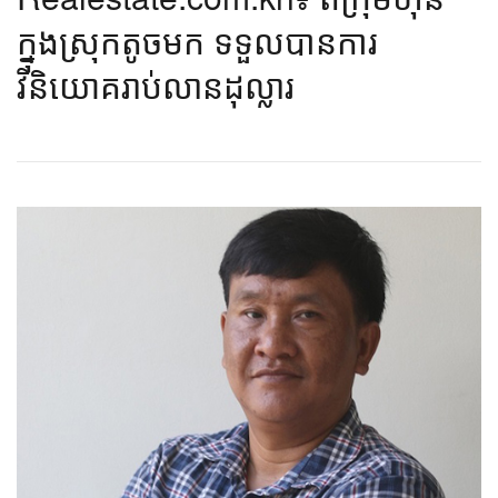
ក្នុង​ស្រុក​តូច​មក​ ទទួល​បាន​ការ​
វិនិយោគរាប់​លាន​ដុល្លារ​