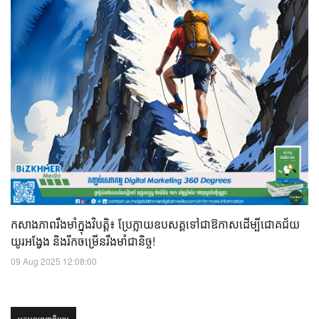
កសាងភាពរឹងមាំក្នុងវិបត្តិ៖ ប្រែក្លាយឧបសគ្គទៅជាឱកាសដើម្បីជោគជ័យ
យូរអង្វែង និងរីកចម្រើនរឹងមាំជានិច្ច!
09 Aug 2025 12:08:00
អត្ថបទពេញនិយម