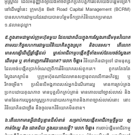
អូស្ត្រាលី ដែលអនុញ្ញាតឲ្យយើងអាចពង្រីកប្រតិបត្តិការរបស់យើងបន្តែមទៀត។
នៅដើមឆ្នាំនេះ ក្រុមហ៊ុន ​Belt Road Capital Management (BCRM)
បានសហការជាមួយ​ដែរ​ដោយ​បាន​បន្ថែម​​ទឹកប្រាក់វិនិយោគ​ប្រមាណ
១.៨លានដុល្លា។
៥.ក្នុងនាមជាម្ចាស់ក្រុមហ៊ុនមួយ ដែលជោគជ័យក្នុងការស្វែងរកដើមទុនវិយោគ
តាមរយៈកិច្ចសហការជាមួយវិនិយោគិនក្នុងស្រុក និងបរទេស។ តើលោក
មានសារអ្វីដើម្បីផ្ដាំផ្ញើដល់ ម្ចាស់អាជីវកម្មបង្កើតថ្មីទាំងអស់ដែលចង់ស្វែងរក
ដើមទុន ឬ ទាក់ទាញការវិនិយោគ?
លោក ចិន្តា៖
វិនិយោគិនជាទូទៅ ជាមនុស្ស
ដែលចង់បង្កើតប្រាក់ចំណេញ​ពីការវិនិយោគរបស់ពួកគេ។ ពួកគេតែងតែ
ស្វែងរកស្ថាប័ន​ ឬក្រុមហ៊ុនណាដែលមានសក្តានុពល​​លើ​ការអភិវឌ្ឍ ឬ
រីកចម្រើន។ ប្រសិនបើ​អង្គភាព​របស់អ្នកដំណើរការល្អ មានការគ្រប់គ្រង
ប្រកបដោយគុណភាព មានបុគ្គលិក​គ្រប់គ្រាន់ មានគោលដៅច្បាស់លាស់ និង
មានផែនការយុទ្ធសាស្រ្តប្រកបដោយសកម្មភាព​និង​ភាព​ច្បាស់​លាស់​នោះ​ នោះ
វិនិយោគិនជាច្រើន នឹងចូលមកវិនិយោគមិនខាន។
៦.តើលោកមានអ្វីជាដំបូន្មានដ៏សំខាន់ សម្រាប់ការបង្កើតអាជីវកម្មថ្មីមួយ ឲ្យ
កាន់តែល្អ និង ជោគជ័យ ក្នុងរយៈពេលខ្លី?
លោក ចិន្តា៖
ការចាប់ផ្តើមអាជីវកម្ម