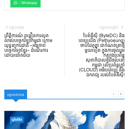
Whatsapp
អត្ថបទមុន
អត្ថបទបន្ទាប់
ព្រឹត្តិការណ៍ ពន្លឿនការលូត
បៃត៍ឌីស៊ី (ByteDC) និង
លាស់បច្ចេកវិទ្យាកម្ពុជា ក្រោម
ពេទ្យយើង (Pethyoeung)
យុទ្ធនាការជាតិ «អនុភាព
ចាប់ដៃគូគ្នា ជាកំណត់ត្រាថ្មី
បច្ចេកវិទ្យាខ្មែរ» ដំណើរការ
មួយទៀត ក្នុងការចូលរួម
ដោយជោគជ័យ
កសាងប្រព័ន្ធ
សុខាភិបាលឌីជីថល​នៅ
កម្ពុជា លើប្រព័ន្ធក្លៅ
(CLOUD) អធិបតេយ្យ និង
ឯករាជ្យ របស់បៃត៍ឌីស៊ី!
អត្ថបទទាក់ទង
ឃ្លាំង​គំនិត