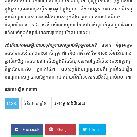
ដំបូងគឺពិតជាមានការលំបាកជាមួយនឹងដើមទុន។ ប៉ុន្តែប្រសិនបើ បុគ្គលិកនៅ
ក្នុងក្រុមហ៊ុនរបស់អ្នកធ្វើការរួមគ្នាជាធ្លុងមួយ និងអនុវត្តតាមផែនការអាជីវកម្ម
មួយដ៏ច្បាស់លាស់នោះអាជីវកម្មរបស់អ្នកនឹងទទួលបានភាពជោគជ័យ។
ចំណុចពិសេសៗទាំង នេះនឹងនាំលោកអ្នកទៅកាន់ដល់ចំណុចកំពូលមួយដ៏ឆាប់
រហ័សនៅក្នុងទីផ្សារដ៏មានការប្រកួតប្រជែងមួយនេះ។ ​
៧.តើលោកមានអ្វីជាសារចុងក្រោយសម្រាប់មិត្តអ្នកអាន?
លោក ចិន្តា៖
សូម
ចងចាំថាសុចរិតភាពការយកចិត្តទុកដាក់និងការខិតខំគឺមានសារៈសំខាន់ណាស់
ប្រសិនបើអ្នកចង់បានជោគជ័យក្នុងជីវិតចំណុចនេះនៅក្នុងវិស័យអចលនទ្រព្យ
ក៏ត្រូវតែមានដូច គ្នាផងដែរ។ ឧបសគ្គនិងបញ្ហាប្រឈមគឺវាគ្រាន់តែជារឿង
បណ្តោះអាសន្ន ដោយឡែកភាព ជោគជ័យនឹងវិលមករកយើងវិញជាមិនខាន៕
ដោយ៖ រឿន វាសនា
គំនិតសហគ្រិន
បទសម្ភាសន៍ពិសេស
TAGS:
Facebook
Google +
Twitter