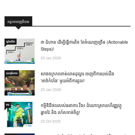
អត្ថបទពេញនិយម
៣ ជំហាន ដើម្បីធ្វើការតិច តែចំណេញច្រើន (Actionable
ឃ្លាំង​គំនិត
Steps)!
20 Jan 2026
សាងចក្រភពពាន់លានដុល្លារ ចេញពីការយល់ដឹង
សហគ្រិនភាព
'អាថ៌កំបាំង' មួយអំពីការដួល!
20 Jan 2026
កម្ចីឌីជីថលរបស់ធនាគារ វីង៖ ដំណោះស្រាយហិរញ្ញវត្ថុ
PR
ឆ្លាតវៃ និង រហ័សទាន់ចិត្ត!
23 Oct 2025