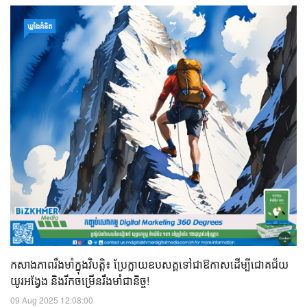
ឃ្លាំង​គំនិត
កសាងភាពរឹងមាំក្នុងវិបត្តិ៖ ប្រែក្លាយឧបសគ្គទៅជាឱកាសដើម្បីជោគជ័យ
យូរអង្វែង និងរីកចម្រើនរឹងមាំជានិច្ច!
09 Aug 2025 12:08:00