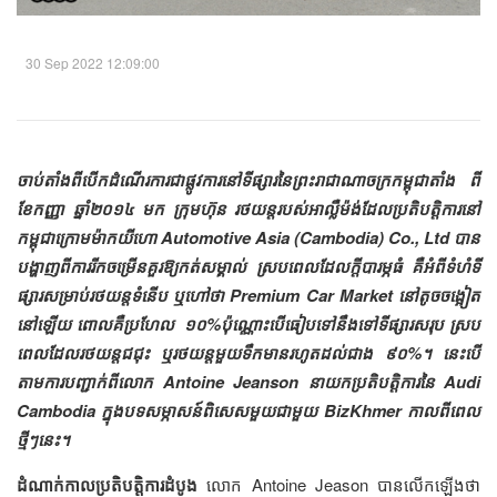
30 Sep 2022 12:09:00
ចាប់​តាំង​ពី​បើក​ដំណើរការ​ជា​ផ្លូវ​ការ​នៅ​ទីផ្សារ​នៃ​ព្រះរាជាណាចក្រ​កម្ពុជា​តាំង​ ពី​
ខែ​កញ្ញា​​ ឆ្នាំ​២០១៤​ មក​​ ក្រុមហ៊ុន ​​រថយន្ត​របស់​អាល្លឺម៉ង់​ដែល​ប្រតិបត្តិការ​នៅ​
កម្ពុជា​ក្រោម​ម៉ាក​យីហោ Automotive Asia (Cambodia) Co., Ltd ​បាន​
បង្ហាញ​ពី​ការ​រីក​ចម្រើន​គួរ​ឱ្យ​កត់​សម្គាល់​ ស្រប​ពេល​ដែល​ក្ដី​បារម្ភ​ធំ គឺ​អំពី​​ទំហំ​ទី
ផ្សារ​សម្រាប់​រថយន្ត​ទំនើប ឬ​ហៅ​ថា​ Premium Car Market​ នៅ​តូច​​ចង្អៀត​
នៅ​ឡើយ​ ពោល​គឺ​ប្រហែល ​ ១០%​ប៉ុណ្ណោះ​បើ​ធៀប​ទៅ​នឹង​ទៅ​ទីផ្សារ​សរុប​ ស្រប​
ពេល​ដែល​រថយន្ត​ជជុះ​ ឬ​រថយន្ត​មួយ​ទឹក​មាន​រហូត​ដល់​ជាង​ ៩០%។ នេះ​បើ​
តាម​ការ​បញ្ជាក់​ពី​លោក Antoine Jeanson នាយក​ប្រតិបត្តិការ​នៃ Audi
Cambodia​ ក្នុង​បទ​សម្ភាសន៍​ពិសេស​មួយ​​ជា​មួយ​ BizKhmer កាល​ពី​ពេល​
ថ្មីៗ​នេះ។
ដំណាក់​កាល​ប្រតិបត្តិការ​ដំបូង​
លោក​ Antoine Jeason ​បាន​លើក​ឡើង​ថា​