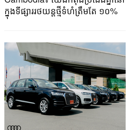
ក្នុង​ទីផ្សារ​រថយន្ត​​ថ្មី​​ទំហំ​ត្រឹមតែ ១០%​​