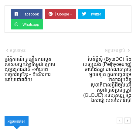
Facebook
Google +
Twitter
Whatsapp
អត្ថបទមុន
អត្ថបទបន្ទាប់
ព្រឹត្តិការណ៍ ពន្លឿនការលូត
បៃត៍ឌីស៊ី (ByteDC) និង
លាស់បច្ចេកវិទ្យាកម្ពុជា ក្រោម
ពេទ្យយើង (Pethyoeung)
យុទ្ធនាការជាតិ «អនុភាព
ចាប់ដៃគូគ្នា ជាកំណត់ត្រាថ្មី
បច្ចេកវិទ្យាខ្មែរ» ដំណើរការ
មួយទៀត ក្នុងការចូលរួម
ដោយជោគជ័យ
កសាងប្រព័ន្ធ
សុខាភិបាលឌីជីថល​នៅ
កម្ពុជា លើប្រព័ន្ធក្លៅ
(CLOUD) អធិបតេយ្យ និង
ឯករាជ្យ របស់បៃត៍ឌីស៊ី!
អត្ថបទទាក់ទង