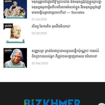
មនុស្សឆ្លាតវៃរៀនពីអ្វីៗគ្រប់យ៉ាង និងមនុស្សជុំវិញខ្លួនគ្រប់គ្នា
ឃ្លាំង​គំនិត
មនុស្សធម្មតារៀនពីបទពិសោធន៍របស់ខ្លួន រីឯមនុស្សល្ងង់ខ្លៅ
មានចម្លើយរួចជាស្រេចហើយ! — Socrates
21 Oct 2025
សិល្បៈនៃការគិត មុននឹងនិយាយ!
ឃ្លាំង​គំនិត
06 Oct 2025
សញ្ញាបត្រ គ្រាន់តែជាក្រដាសមួយសន្លឹកប៉ុណ្ណោះ! ការអប់រំ
ឃ្លាំង​គំនិត
ពិតប្រាកដរបស់អ្នក គឺត្រូវបានបង្ហាញតាមរយៈឥរិយាបថ!
30 Sep 2025