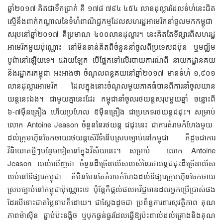
ឆ្នាំ​២០១៧​ ​គិត​ជា​ទឹក​ប្រាក់​ គឺ​ ១៧៨ ៧៩៤ ៤៥៤ ​លាន​ដុល្លារ​ដែល​ទំហំ​នេះ​ជិត​
ស្មើ​នឹង​ពាក់​កណ្ដាល​នៃ​ទំហំ​ពាណិជ្ជកម្ម​​ដែល​សហរដ្ឋ​អាមេរិក​នាំ​ចូល​មក​កម្ពុជា​
សរុប​​នៅ​ឆ្នាំ​២០១៧ ​គឺ​ប្រមាណ​ ៤០០​លាន​ដុល្លារ។ ​នេះ​គិត​តែ​ទីផ្សារ​​ពី​សហរដ្ឋ​​
អាមេរិក​មួយ​ប៉ុណ្ណោះ នៅ​មិន​ទាន់​គិត​ពី​ចំនួន​នាំ​ចូល​ពី​ប្រទេស​ជប៉ុន ឬ​មជ្ឈិម
បូព៌ា​នៅ​ឡើយ​ទេ។ ដោយ​ឡែក ​បើ​​ផ្អែក​ទៅ​លើ​របាយការណ៍​ពី នាយកដ្ឋាន​គយ
និង​រដ្ឋាករ​កម្ពុជា អះអាង​ថា ចំណូល​​ពន្ធ​គយ​នៅ​ឆ្នាំ​២០១៧​ មាន​ទំហំ​ ១,៩០១
លាន​ដុល្លារ​អាមេរិក ដែល​ក្នុង​នោះ​ចំណូល​មួយ​ភាគ​ធំ​​បាន​ពី​​ការ​នាំ​ចូល​យាន
យន្ត​នេះ​ឯង។ ជា​មួយ​គ្នា​នេះ​ដែរ​ ​កម្ពុជា​នាំ​ចូល​រថយន្ត​សរុប​មួយ​ឆ្នាំ​ ចន្លោះ​ពី
៦-៧ម៉ឺន​គ្រឿង ​​ហើយ​ប្រហែល​ ៥ម៉ឺន​គ្រឿង ជា​ប្រភេទ​​រថយន្ត​​ជជុះ។ ​សម្រាប់​
លោក​ Antoine Jeason ​ចំនួន​នៃ​​រថយន្ត​ ជជុះ​នេះ​ ​ជា​ការ​គំរាម​កំហែង​មួយ​​ ​
ដល់​ក្រុមហ៊ុន​ចែក​ចាយ​រថយន្ត​​ស៊េរី​ទំនើប​ស្រប​ច្បាប់​នៅ​កម្ពុជា​ ក៏​ដូច​ជា​ការ​
វិនិយោគ​ថ្មី​ៗ​បន្ថែម​ទៀត​នៅ​ក្នុង​វិស័យ​នេះ។ សម្រាប់ ​ លោក​ Antoine
Jeason យល់​ឃើញ​ថា​ ចំនួន​ដ៏​​ច្រើន​លើស​លស់​នៃ​រថយន្ត​ជជុះ​ដ៏​ច្រើន​លើស​
លប់​នៅ​ទីផ្សារ​កម្ពុជា​ គឺ​មិន​មែន​តែ​គំរាម​កំហែង​ដល់​ទីផ្សារ​​ក្រុមហ៊ុន​ចែក​ចាយ​
ស្រប​ច្បាប់​នៅ​កម្ពុជា​ប៉ុណ្ណោះ​ទេ​ ប៉ុន្តែ​ក៏​ផ្ដល់​ផល​អវិជ្ជមាន​ដល់​អ្នក​ប្រើ​ប្រាស់​ផង​
ដែរ​​បើ​ទោះ​ជា​តម្លៃ​ទាប​ក៏​ដោយ។ ជា​ស្ដែង​ដូច​ជា​ ​​ប្រព័ន្ធ​ការពារ​សុវត្ថិភាព​ ​​គុណ
ភាព​ម៉ាស៊ីន​​​ ធ្លាប់​ប៉ះ​ទង្គិច​ ឬ​បុក​ធ្ងន់ធ្ងរ​ដែល​ធ្វើ​ឱ្យ​ប៉ះពាល់​ដល់​គ្រោង​និង​គុណ