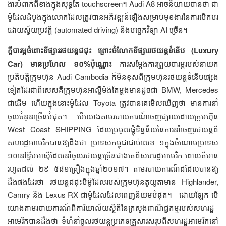
ងារ​បំពាក់​ពី​ខាង​ក្នុង​សុទ្ធ​តែ​ touchscreen។ Audi A8 ​អាច​និយាយ​បាន​ថា​ ​ជា​
ម៉ូដែល​ដំបូង​ក្នុង​លោក​ដែល​ត្រូវ​បាន​អភិវឌ្ឍន៍​ឡើង​​សម្រាប់​មុខងារ​​នៃ​ការ​បើកបរ​
ដោយ​​ស្វ័យ​ប្រវត្តិ (automated driving)​ និង​បច្ចេកវិទ្យា​ AI ច្រើន។ ​​​​
ក្ដី​បារម្ភ​ចំពោះ​ទីផ្សារ​រថយន្ត​ជជុះ​​ ព្រោះ​ចំណែក​ទីផ្សារ​រថយន្ត​ទំនើប​ (Luxury
Car) មាន​ប្រហែល​ ១០%​ប៉ុណ្ណោះ​​
ការ​សម្ដែង​ការ​ព្រួយ​បារម្ភ​របស់​នាយក​
ប្រតិបត្តិ​ក្រុមហ៊ុន​ Audi Cambodia ក៏​មិន​ខុស​ពី​ក្រុមហ៊ុន​រថយន្ត​​ទំនើប​ផ្សេង
ទៀត​ដែរ​ជា​ពិសេស​គឺ​ក្រុមហ៊ុន​អាល្លឺម៉ង់​តែ​ម្ដង​មាន​​ដូច​ជា​ BMW​, Mercedes
ជា​ដើម​ ហើយ​ក្នុង​នោះ​ម៉ូដែល​ Toyota ត្រូវ​បាន​គេ​មើល​ឃើញ​ថា​ មាន​ការ​នាំ​
ចូល​​ចំនួន​ច្រើន​បំផុត។ ​បើ​យោង​តាម​របាយការណ៍​ចេញ​ផ្សាយ​​ដោយ​ក្រុមហ៊ុន​
West Coast SHIPPING ដែល​​​ប្រមូល​ផ្ដុំ​ទិន្នន័យ​នៃ​ការ​នាំចេញ​រថយន្ត​ពី​
សហរដ្ឋ​អាមេរិក​បាន​ឱ្យ​ដឹង​ថា​ ​ប្រទេស​កម្ពុជា​​​ជាប់​លេខ​ ១​ក្នុង​ចំណោម​ប្រទេស​​
១០​​នៅ​ទ្វីប​អាស៊ី​ដែល​នាំ​ចូល​រថយន្ត​​​ច្រើន​ជាង​គេ​ពី​សហរដ្ឋ​អាមេរិក​​ ពោល​គឺ​មាន​
រហូត​ដល់​ ២៩ ៥៨១​គ្រឿង​ក្នុង​ឆ្នាំ​២០១៧។ ​តាម​របាយការណ៍​ដដែល​បាន​ឱ្យ​
ដឹង​ផង​ដែរ​ថា​ ​រថយន្ត​ជជុះ​បី​ម៉ូដែល​របស់​​ក្រុមហ៊ុន​តូយូតា​មាន​ Highlander,
Camry និង​ Lexus RX ជា​ម៉ូដែល​ដែល​ពេញ​និយម​បំផុត។ ​​ ​ ដោយ​ឡែក​ បើ​​
យោង​តាម​របាយការណ៍​ពី​ការិយាល័យ​ស្ថិតិ​នៃ​ក្រសួង​ពាណិជ្ជកម្ម​របស់​សហរដ្ឋ​​
អាមេរិក​បាន​​​ដឹង​ថា​ ​ទំហំ​នាំ​ចូល​រថយន្ត​ប្រភេទ​គ្រួសារ​សរុប​ពី​សហរដ្ឋ​អាមេរិក​នៅ​