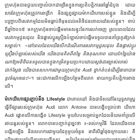
ក្រុមហ៊ុន​បាន​ជួយ​បញ្ហា​លំបាក​ជា​ច្រើន​ក្នុង​ការ​ប្រតិបត្តិការ​នៅ​ឆ្នាំ​ដំបូង​​ ដោយ​
សារ​តែ​ក្រុមហ៊ុន​ត្រូវ​ការ​​ពង្រីក​ និង​ផ្សព្វផ្សាយ​ម៉ាក​យីហោ​របស់​ខ្លួន​​​​ និង​ដើម្បី​​
បញ្ជ្រាប​​ពី​សេវាកម្ម​​ដែល​មិន​ធ្លាប់​ពី​មុន​​ដល់​អតិថិជន​គោលដៅ​របស់​ខ្លួន។ ​ចាប់​
ពី​ឆ្នាំ​​២០១៥​ មក​ក្រុមហ៊ុន​ចាប់​ផ្ដើម​មាន​សន្ទុះ​នៃ​ការ​លក់​ចេញ​ ស្រប​ពេល​ដែល​
សេវាកម្ម​ជួសជុល​​ ​និង​ផ្លាស់ប្ដូរ​គ្រឿង​បំឡាស់​ចាប់​ផ្ដើម​ទទួល​បាន​គាំទ្រ​គួរ​ឱ្យ​កត់​
សម្គាល់។ ​ «
នៅ​ពេល​ដែល​យើង​បើក​ដំណើរការ​​​សេវាកម្ម​ជួសជុល​ និង​ផ្លាស់ប្ដូរ​
គ្រឿង​បំឡាស់​របស់​​យើង ​យើង​បាន​គិត​ពី​តម្លៃ​ និង​គុណភាព​ ដោយ​កែច្នៃ​យ៉ាង​
ណា​ឱ្យ​អតិថិជន​​ទទួល​បាន​ក្នុង​កម្រិត​មួយ​ប្រកប​ដោយ​ស្តង់ដារ​ច្បាស់លាស់​​ ​
ជាក់​ស្ដែង​ យើង​បាន​​សហការ​​ជា​មួយ​ក្រុមហ៊ុន​ Audi ថ្នាក់​តំបន់​ដើម្បី​ធានា​បាន​
នូវ​​ចំណុច​នេះ!»
។ នេះ​ជា​ការ​លើក​ឡើង​បន្ថែម​ពី​លោក​ នាយក​ប្រតិបត្តិការ​​ខាង​
លើ។ ​
ម៉ាក​យីហោ​ផ្សារភ្ជាប់​នឹង​ Lifestyle
​ជា​គោលដៅ​ និង​ជា​ទិស​ដៅ​នៃ​យុទ្ធសាស្ត្រ​
ធ្វើ​ទីផ្សារ​​របស់​ក្រុមហ៊ុន​ Audi​ លោក​ Antoine ​បាន​បង្ហើប​ប្រាប់​ថា​​ យីហោ​
Audi ផ្ដោត​លើ​ការ​បង្កើត​​ Lifestyle ​មួយ​បែប​​សម្រាប់​អ្នក​ដែល​និយម​គាំទ្រ​លើ​
រថយន្ត​របស់​ខ្លួន។ ​លោក​បាន​បញ្ជាក់​ដូច្នេះ​ថា​ ៖«រាល់​កម្មវិធី​​ ​ដែល​យើង​បាន​
បង្កើត​ឡើង​ និង​សហការ​ជា​មួយ​ដៃ​គូ​មួយ​ចំនួន នា​ពីរ​បី​ឆ្នាំ​ចុង​ក្រោយ​នេះ​ គឺ​
យើង​ផ្ដោត​ទៅ​លើ​ការ​ការ​បង្កើត​នូវ​ របៀប​នៃ​ការ​រស់​នៅ​មួយ​ដោយ​ផ្សារភ្ជាប់​នឹង​