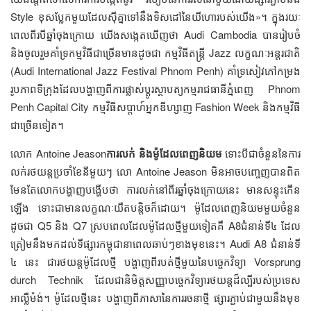
Style ខុស​ប្លែក​មួយ​​​ដែល​ស៊ីគ្នា​ទៅ​នឹង​ទិសដៅ​នៃ​​យីហោ​របស់​យើង»។ ក្នុង​រយៈ​
ពេល​ពីរ​បី​ឆ្នាំ​​ចុង​ក្រោយ​ យើង​សង្កេត​​ឃើញ​ថា​ Audi Cambodia បាន​រៀប​ចំ​
និង​ចូលរួម​គាំទ្រ​កម្មវិធី​ជា​ច្រើន​មាន​ដូច​ជា​ កម្មវិធី​តន្ត្រី​ Jazz លក្ខណៈ​​អន្តរជាតិ​
(Audi International Jazz Festival Phnom Penh) ​គាំទ្រ​សៀវភៅ​កម្រង​
រូបភាព​ទីក្រុង​ដែល​បង្ហាញ​ពី​​ការ​ផ្លាស់ប្ដូរ​ស្ថាបត្យកម្ម​​រាជធានី​ភ្នំពេញ​ Phnom
Penh Capital City កម្មវិធី​សប្ដាហ៍​អ្នក​ឌីហ្សាញ​ Fashion Week ​និង​កម្មវិធី​
ជា​ច្រើន​ទៀត។
លោក​ Antoine Jeason
ការ​លក់ និង​ម៉ូដែល​ពេញ​និយម​​
​ទោះ​បី​ជា​ចំនួន​នៃ​ការ​
លក់​រថយន្ត​ប្រចាំ​ខែ​នីមួយ​ៗ​ លោ​ Antoine Jeason​ មិន​អាច​បញ្ចេញ​បាន​ពិត​
មែន​តែ​លោក​បង្ហាញ​បង្ហើប​ថា​​ ​ការ​លក់​នៅ​ពីរ​ឆ្នាំ​ចុង​ក្រោយ​នេះ​ ​មាន​សន្ទុះ​កើន​
ឡើង ទោះ​ជា​មាន​លក្ខណៈ​យឺត​បន្តិច​ក៏​ដោយ។ ម៉ូដែល​​ពេញ​និយម​មួយ​ចំនួន​
ដូច​ជា​ Q5 និង​ Q7 ​ស្រប​ពេល​ដែល​ម៉ូដែល​ថ្មី​មួយ​ទៀត​គឺ​ A8​ជំនាន់​ទី៤​ ដែល​
ត្រៀម​នឹង​មក​ដល់​ទីផ្សារ​កម្ពុជា​នា​​ពេល​ឆាប់ៗ​ខាង​មុខ​​នេះ។ Audi A8 ​​​​ជំនាន់​ទី​
៤​ នេះ​ ជា​រថយន្ត​ម៉ូដែល​ថ្មី​ បង្ហាញ​ពី​របត់​ថ្មី​មួយ​នៃ​​​​បច្ចេកវិទ្យា​ Vorsprung
durch Technik ​​ដែល​ជា​​និមិត្ត​សញ្ញា​បច្ចេកវិទ្យា​រថយន្ត​ដ៏​ល្បី​របស់​ប្រទេស​
អាល្លឺម៉ង់។ ​ម៉ូដែល​ថ្មី​នេះ​ បង្ហាញ​ពី​ភាសា​នៃ​ការ​រចនា​ថ្មី​ ផ្សារភ្ជាប់​ជា​មួយ​នឹង​មុខ​