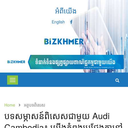
អំពីយើង
English
Toggle
navigation
Home
អត្ថបទពិសេស
បទ​សម្ភាសន៍​ពិសេស​ជា​មួយ​ Audi
Cambodia៖ យើង​កំពុង​ប្រជែង​គ្នា​នៅ​