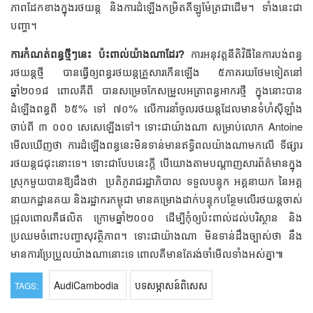
ភាព​​ដែក​ខាង​ក្នុង​រថយន្ត​ និង​ការ​​ដំឡើង​កម្រិត​គីឡូម៉ែត្រ​​ជា​ដើម។ ទាំង​នេះ​ជា​
បញ្ហា។
ការ
កំណត់​ពន្ធ​ថ្មី​ៗ​នេះ ប៉ះពាល់​យ៉ាង​ណា​ដែរ?
ការ​អនុវត្ត​នីតិវិធី​នៃ​ការ​បង់ពន្ធ​
រថយន្ត​ថ្មី​ ​​បាន​ធ្វើ​ឲ្យ​ពន្ធ​រថយន្ត​​​គ្រួសារ​កើន​ឡើង​​ ៥​ភាគរយ​ថែមទៀត​នៅ​
ឆ្នាំ២០១៨ ​​ពោល​គឺ​ពី​ បាន​សម្រេច​កែ​សម្រួល​អត្រា​ពន្ធ​អាករ​ថ្មី ក្នុង​នោះ​បាន​
ដំឡើង​ពន្ធ​ពី ៦៥% ទៅ ៧០% លើ​ការ​នាំ​ចូល​រថយន្ត​ដែល​មាន​ទំហំ​ស៊ីឡាំង​
ចាប់​ពី ៣ ០០០ សេ​សេ​ឡើង​ទៅ។ ទោះ​ជា​យ៉ាង​ណា​ សម្រាប់​លោក​ Antoine
មើល​ឃើញ​ថា​ ការ​ដំឡើង​ពន្ធ​នេះ​មិន​ទាន់​មាន​ឥទ្ធិពល​យ៉ាង​ណា​មក​លើ​ ​ទីផ្សារ​
រថយន្ត​ជជុះ​នោះ​ទេ។ ទោះ​ជា​បែប​នេះ​ក្ដី​ ​បើ​យោង​តាម​បណ្ដាញ​សារព័ត៌មាន​ក្នុង​
ស្រុក​មួយ​បាន​​ឱ្យ​ដឹង​ថា​​ ​​ ប្រតិភូ​រាជរដ្ឋាភិបាល​ ​ទទួលបន្ទុក​ ​អគ្គនាយក​ ​នៃ​អគ្គ
នាយកដ្ឋាន​គយ​ ​និង​រដ្ឋាករ​កម្ពុជា​​ ​មាន​គម្រោង​ដាក់​បន្ទុក​បន្ថែម​លើ​រថយន្ត​ចាស់​
ជ្រុល​ពោល​គឺ​ផលិត​ ក្រោម​ឆ្នាំ​២០០០​ ​ដើម្បី​កុំ​ឲ្យ​ប៉ះពាល់​ដល់​បរិស្ថាន​ ​និង​
ប្រឈម​ចំពោះ​បញ្ហា​សុវត្ថិភាព។ ​ទោះ​ជា​យ៉ាង​ណា​ មិន​ទាន់​ដឹងច្បាស់​​ថា​ នឹង​
មាន​ការ​ប្រែ​ប្រួល​យ៉ាង​ណា​នោះ​ទេ ពោល​គឺ​មាន​តែ​រង់​ចាំ​​មើល​ទាំង​អស់​គ្នា៕​​​​​​
AudiCambodia
បទសម្ភាសន៍ពិសេស
TAGS: