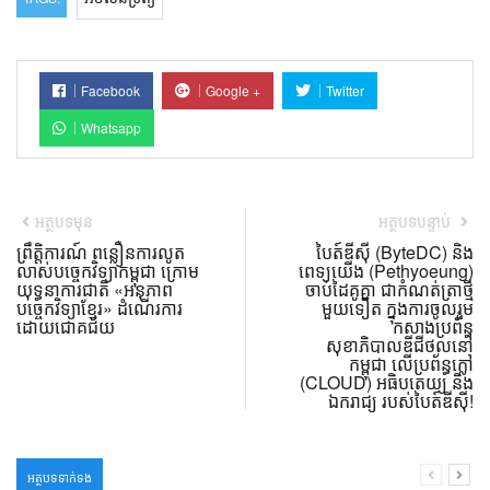
Facebook
Google +
Twitter
Whatsapp
អត្ថបទមុន
អត្ថបទបន្ទាប់
ព្រឹត្តិការណ៍ ពន្លឿនការលូត
បៃត៍ឌីស៊ី (ByteDC) និង
លាស់បច្ចេកវិទ្យាកម្ពុជា ក្រោម
ពេទ្យយើង (Pethyoeung)
យុទ្ធនាការជាតិ «អនុភាព
ចាប់ដៃគូគ្នា ជាកំណត់ត្រាថ្មី
បច្ចេកវិទ្យាខ្មែរ» ដំណើរការ
មួយទៀត ក្នុងការចូលរួម
ដោយជោគជ័យ
កសាងប្រព័ន្ធ
សុខាភិបាលឌីជីថល​នៅ
កម្ពុជា លើប្រព័ន្ធក្លៅ
(CLOUD) អធិបតេយ្យ និង
ឯករាជ្យ របស់បៃត៍ឌីស៊ី!
អត្ថបទទាក់ទង