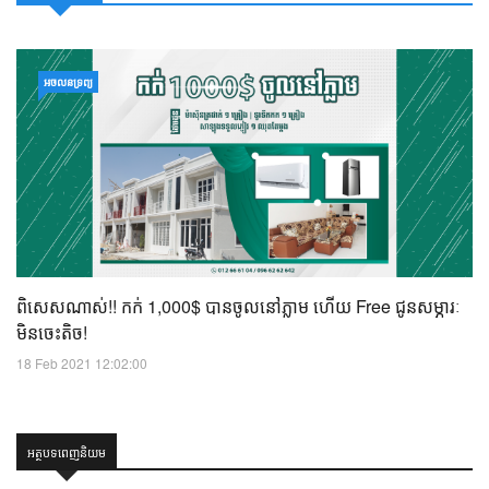
អចលនទ្រព្យ
ពិសេសណាស់!! កក់ 1,000$ បានចូលនៅភ្លាម ហើយ Free ជូនសម្ភារៈ
មិនចេះតិច!
18 Feb 2021 12:02:00
អត្ថបទពេញនិយម