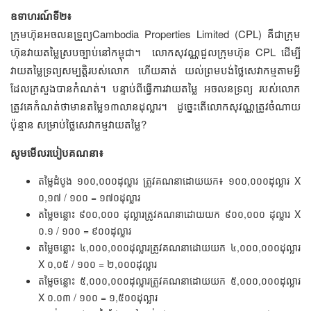
ឧទាហរណ៍ទី២៖
ក្រុមហ៊ុនអចលនទួ្រព្យCambodia Properties Limited (CPL) គឺជាក្រុម
ហ៊ុនវាយតម្លៃស្របច្បាប់នៅកម្ពុជា។ លោកសុវណ្ណជួលក្រុមហ៊ុន CPL ដើម្បី
វាយតម្លៃទ្រព្យសម្បត្តិរបស់លោក ហើយគាត់ យល់ព្រមបង់ថ្លៃសេវាកម្មតាមអ្វី
ដែលក្រសួងបានកំណត់។ បន្ទាប់ពីធ្វើការវាយតម្លៃ អចលនទ្រព្យ រប​ស់លោក
ត្រូវគេកំណត់ថាមានតម្លៃ១៣លានដុល្លារ។ ដូច្នេះតើលោកសុវណ្ណត្រូវចំណាយ
ប៉ុន្មាន សម្រាប់ថ្លៃសេវាកម្មវាយតម្លៃ?
សូមមើលរបៀបគណនា៖
តម្លៃដំបូង ១០០,០០០ដុល្លារ ត្រូវគណនាដោយយក៖ ១០០,០០០ដុល្លារ X
០,១៧ / ១០០ = ១៧០ដុល្លារ
តម្លៃចន្លោះ ៩០០,០០០ ដុល្លារត្រូវគណនាដោយយក ៩០០,០០០ ដុល្លារ X
០.១ / ១០០ = ៩០០ដុល្លារ
តម្លៃចន្លោះ ៤,០០០,០០០ដុល្លារត្រូវគណនាដោយយក ៤,០០០,០០០ដុល្លារ
X ០,០៥ / ១០០ = ២,០០០ដុល្លារ
តម្លៃចន្លោះ ៥,០០០,០០០ដុល្លារត្រូវគណនាដោយយក ៥,០០០,០០០ដុល្លារ
X ០.០៣ / ១០០ = ១,៥០០ដុល្លារ