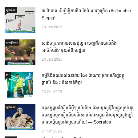
៣ ជំហាន ដើម្បីធ្វើការតិច តែចំណេញច្រើន (Actionable
ឃ្លាំង​គំនិត
Steps)!
20 Jan 2026
សាងចក្រភពពាន់លានដុល្លារ ចេញពីការយល់ដឹង
សហគ្រិនភាព
'អាថ៌កំបាំង' មួយអំពីការដួល!
20 Jan 2026
កម្ចីឌីជីថលរបស់ធនាគារ វីង៖ ដំណោះស្រាយហិរញ្ញវត្ថុ
PR
ឆ្លាតវៃ និង រហ័សទាន់ចិត្ត!
23 Oct 2025
មនុស្សឆ្លាតវៃរៀនពីអ្វីៗគ្រប់យ៉ាង និងមនុស្សជុំវិញខ្លួនគ្រប់គ្នា
ឃ្លាំង​គំនិត
មនុស្សធម្មតារៀនពីបទពិសោធន៍របស់ខ្លួន រីឯមនុស្សល្ងង់ខ្លៅ
មានចម្លើយរួចជាស្រេចហើយ! — Socrates
21 Oct 2025