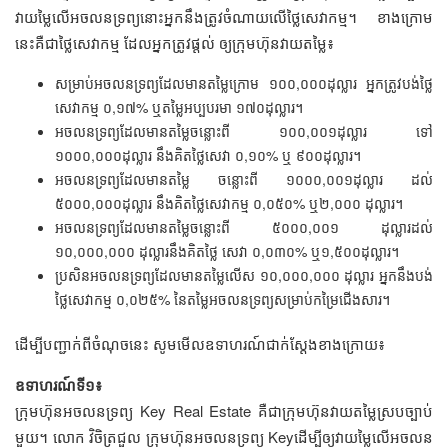
វាយម្លៃលើអចលនទ្រព្យនោះ​អ្នកនឹងត្រូវចំណាយលើថ្លៃសេវាកម្ម។ ខាងក្រោម
នេះគឺជាថ្លៃសេវាកម្ម ដែលអ្នកត្រូវផ្តល់ ឲ្យក្រុមហ៊ុនវាយតម្លៃ៖
សម្រាប់អចលនទ្រព្យដែលមានតម្លៃក្រោម ១០០,០០០ដុល្លារ អ្នកត្រូវបង់ថ្លៃ
សេវាកម្ម ០,១៧% ឬតម្លៃអប្បបរមា ១៧០ដុល្លារ។
អចលនទ្រព្យដែលមានតម្លៃចន្លោះពី ១០០,០០១ដុល្លារ ទៅ
១០០០,០០០ដុល្លារ នឹងគិតថ្លៃសេវា ០,១០% ឬ ៩០០ដុល្លារ។
អចលនទ្រព្យដែលមានតម្លៃ ចន្លោះពី ១០០០,០០១ដុល្លារ ដល់
៥០០០,០០០ដុល្លារ នឹងគិតថ្លៃសេវាកម្ម ០,០៥០% ឬ២,០០០ ដុល្លារ។
អចលនទ្រព្យដែលមានតម្លៃចន្លោះពី ៥០០០,០០១ ដុល្លារដល់
១០,០០០,០០០ ដុល្លារនឹងគិតថ្លៃ សេវា ០,០៣០% ឬ១,៥០០ដុល្លារ។
ប្រសិនអចលនទ្រព្យដែលមានតម្លៃលើស ១០,០០០,០០០ ដុល្លារ អ្នកនឹងបង់
ថ្លៃសេវាកម្ម ០,០២៥% នៃតម្លៃអចលនទ្រព្យសម្រាប់កម្រៃជើងសារ។
ដើម្បីបញ្ជាក់ពីចំណុចនេះ សូមមើលឧទាហរណ៍ជាក់ស្តែងខាងក្រោយ៖
ឧទាហរណ៍ទី១៖
ក្រុមហ៊ុនអចលនទ្រព្យ Key Real Estate​ គឺជាក្រុមហ៊ុនវាយតម្លៃស្របច្បាប់
មួយ។ លោក វិចិត្រជួល ក្រុមហ៊ុនអចលនទ្រព្យ Keyដើម្បីឲ្យវាយម្លៃលើអចលន