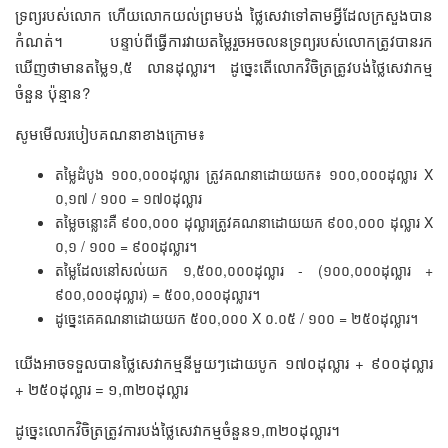
ទ្រព្យរបស់លោក ហើយលោកយល់ព្រមបង់ ថ្លៃសេវាទៅតាមអ្វីដែលក្រសួងបាន
កំណត់។ បន្ទាប់ពីធ្វើការវាយតម្លៃរួចអចលនទ្រព្យរបស់លោកត្រូវបានរក
ឃើញថាមានតម្លៃ១,៥ លានដុល្លារ។ ដូច្នេះតើលោកវិចិត្រត្រូវបង់ថ្លៃសេវាកម្ម
ចំនួន ប៉ុន្មាន?
សូមមើលរបៀបគណនាខាងក្រោម៖
តម្លៃដំបូង ១០០,០០០ដុល្លារ ត្រូវគណនាដោយយក៖ ១០០,០០០ដុល្លារ X
០,១៧ / ១០០ = ១៧០ដុល្លារ
តម្លៃចន្លោះគឺ ៩០០,០០០ ដុល្លារត្រូវគណនាដោយយក ៩០០,០០០ ដុល្លារ X
០,១ / ១០០ = ៩០០ដុល្លារ។
តម្លៃដែលនៅសល់យក ១,៥០០,០០០ដុល្លារ - (១០០,០០០ដុល្លារ +
៩០០,០០០ដុល្លារ) = ៥០០,០០០ដុល្លារ។
ដូច្នេះគេគណនាដោយយក ៥០០,០០០ X ០.០៥ / ១០០ = ២៥០ដុល្លារ។​
យើងអាចទទួលបានថ្លៃសេវាកម្មនីមួយៗដោយបូក ១៧០ដុល្លារ + ៩០០ដុល្លារ
+ ២៥០ដុល្លារ = ១,៣២០ដុល្លារ
ដូច្នេះលោកវិចិត្រត្រូវការបង់ថ្លៃសេវាកម្មចំនួន១,៣២០ដុល្លារ។