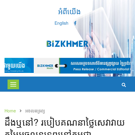
អំពីយើង
English
Toggle
navigation
Home
អចលនទ្រព្យ
ដឹងឬនៅ? របៀបគណនាថ្លៃសេវាវាយ
តម្លៃអចលនទ្រព្យនៅកម្ពុជា​