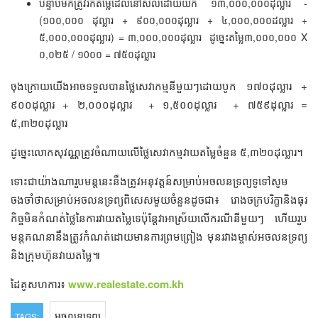
បន្ទាប់មកត្រូវរកតម្លៃដែលនៅសល់ដោយយក ១៣,០០០,០០០ដុល្លារ -
(១០០,០០០ ដុល្លារ + ៩០០,០០០ដុល្លារ + ៤,០០០,០០០ដល្លារ +
៥,០០០,០០០ដុល្លារ) = ៣,០០០,០០០ដុល្លារ ដូច្នេះតម្លៃ៣,០០០,០០០ X
០,០២៥ / ១0០០ = ៧៥០ដុល្លារ
ចុងក្រោយយើងអាចទទួលបានថ្លៃសេវាកម្មនីមួយៗដោយបូក ១៧០ដុល្លារ +
៩០០ដុល្លារ + ២,០០០ដុល្លារ + ១,៥០០ដុល្លារ + ៧៥៩ដុល្លារ =
៥,៣២០ដុល្លារ
ដូច្នេះលោកសុវណ្ណត្រូវចំណាយលើថ្លៃសេវាកម្មវាយតម្លៃចំនួន ៥,៣២០ដុល្លារ។
ទោះជាយ៉ាងណារួបមន្តនេះនឹងត្រូវអនុវត្តន៍សម្រាប់អចលនទ្រព្យទូទៅសូម
ចងចាំថាសម្រា​ប់អចលនទ្រព្យពិសេសមួយចំនួនដូចជា៖ រោងចក្របរិក្ខានិងធុរ
កិច្ចមិនកំណត់ថ្លៃនៃការវាយតម្លៃទេប៉ុន្តែវាអាស្រ័យលើករណីនីមួយៗ ហើយរួប
មន្តគណនានឹងត្រូវកំណត់ដោយមានការព្រមព្រៀង មុនរវាងម្ចាស់អចលនទ្រព្យ
និងក្រុមហ៊ុនវាយតម្លៃ៕
ដៃគូសហការ៖
www.realestate.com.kh
អចលនទ្រព្យ
TAGS: