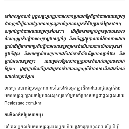
នៅពេលអ្នកលក់ ឬជួលផ្ទះអ្នកត្រូវការសេវាកម្មវាយតម្លៃពីភ្នាក់ងារអចលនទ្រព្យ
ជំនាញដើម្បីវាយតម្លៃអចលនទ្រព្យរបស់អ្នកនោះអ្នកក៏នឹងត្រូវបង់ថ្លៃសេវាកម្ម
សម្រាប់ភ្នាក់ងារអចលនទ្រព្យទាំងនេះ។ ដើម្បីធានាថាគ្រប់គ្នាទទួលបានផល
ចំណេញប្រតិបត្តិការនេះក្រសួងសេដ្ឋកិច្ច និងហិរញ្ញវត្ថុបានចាត់វិធានការដោយ
ផ្ទាល់ដើម្បីធានាថាប្រតិបត្តិការអចលនទ្រព្យមានដំណើរការបានយ៉ាងរលូននៅ
ក្នុងទីផ្សារ និងអាចផ្តល់ផលប្រយោជន៍ដល់ភាគីទាំងពីររួមមានភ្នាក់ងារ និង
ម្ចាស់អចលនទ្រព្យ។ ជាលទ្ធផលថ្លៃសេវាកម្មត្រូវបានកំណត់ជាតួលេខជាក់
ស្តែង។ ដូច្នេះប្រសិនបើអ្នកជាអ្នកលក់អចលនទ្រព្យព័ត៌មាននេះពិតជាសំខាន់
ណាស់សម្រាប់អ្នក!
ខាងក្រោមនេះជារូបមន្តគណនាចាំបាច់ដែលអ្នកត្រូវដឹងនៅពេលជួលភ្នាក់ងារ
អចលនទ្រព្យឲ្យវាយតម្លៃអចលនទ្រព្យរបស់អ្នកនៅប្រទេសកម្ពុជាផ្តល់ជូនដោយ
Realestate.com.kh៖
ការកំណត់តម្លៃសេវាកម្ម៖
នៅពេលអ្នកលក់អចលនទ្រព្យរបស់អ្នកហើយត្រូវការក្រុមហ៊ុនវាយតម្លៃដើម្បី