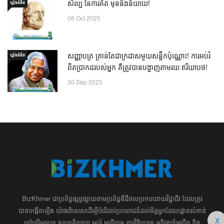
សិល្បៈនៃការគិត មុននឹងនិយាយ!
ឃ្លាំង​គំនិត
06 Oct 2025
សញ្ញាបត្រ គ្រាន់តែជាក្រដាសមួយសន្លឹកប៉ុណ្ណោះ! ការអប់រំ
ឃ្លាំង​គំនិត
ពិតប្រាកដរបស់អ្នក គឺត្រូវបានបង្ហាញតាមរយៈឥរិយាបថ!
30 Sep 2025
BizKhmer ​ជា​​ប្រព័ន្ធ​ផ្សព្វផ្សាយ​តាម​ប្រព័ន្ធ​ឌីជីថល​​​ប្រកប​ដោយ​វិជ្ជាជីវៈ​ដែល​​​ត្រូវ​
បាន​បង្កើតឡើង យ៉ាង​ពិសេស​​ដើម្បី​បំរើ​ដល់​ប្រយោជន៍​​​ដល់​មិត្ត​អ្នក​ដែល​ផ្ដោត​សំខាន់​
X
ទៅ​លើ​អត្ថបទ​ សហគ្រិន​ភាព អប់រំ ​​អាជីវកម្ម​ ​ការ​វិនិយោគ​ ​អភិវឌ្ឍន៍​អាជីព​ និង​