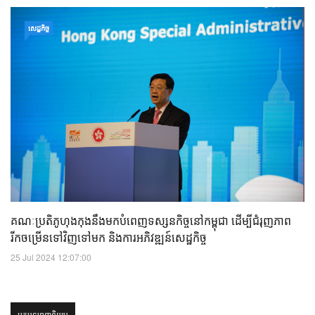
សេដ្ឋកិច្ច
គណៈប្រតិភូហុងកុងនឹងមកបំពេញទស្សនកិច្ចនៅកម្ពុជា ដើម្បីជំរុញភាព
រីកចម្រើនទៅវិញទៅមក និងការអភិវឌ្ឍន៍សេដ្ឋកិច្ច
25 Jul 2024 12:07:00
អត្ថបទពេញនិយម