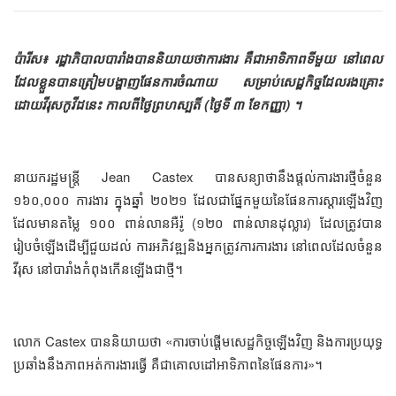
ប៉ារីស៖ រដ្ឋាភិបាលបារាំងបាននិយាយថាការងារ គឺជាអាទិភាពទីមួយ នៅពេល
ដែលខ្លួនបានត្រៀមបង្ហាញផែនការចំណាយ សម្រាប់សេដ្ឋកិច្ចដែលរងគ្រោះ
ដោយវីរុសកូវីដនេះ កាលពីថ្ងៃព្រហស្បតិ៍ (ថ្ងៃទី ៣ ខែកញ្ញា) ។
នាយករដ្ឋមន្រ្តី Jean Castex បានសន្យាថានឹងផ្តល់ការងារថ្មីចំនួន
១៦០,០០០ ការងារ ក្នុងឆ្នាំ ២០២១ ដែលជាផ្នែកមួយនៃផែនការស្តារឡើងវិញ
ដែលមានតម្លៃ ១០០ ពាន់លានអឺរ៉ូ (១២០ ពាន់លានដុល្លារ) ដែលត្រូវបាន
រៀបចំឡើងដើម្បីជួយដល់ ការអភិវឌ្ឍនិងអ្នកត្រូវការការងារ នៅពេលដែលចំនួន
វីរុស នៅបារាំងកំពុងកើនឡើងជាថ្មី។
លោក Castex បាននិយាយថា «ការចាប់ផ្តើមសេដ្ឋកិច្ចឡើងវិញ និងការប្រយុទ្ធ
ប្រឆាំងនឹងភាពអត់ការងារធ្វើ គឺជាគោលដៅអាទិភាពនៃផែនការ»។