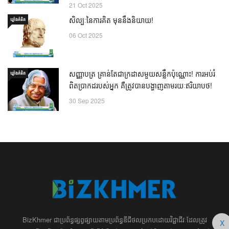
21 Oct 2025
សិល្បៈនៃការគិត មុននឹងនិយាយ!
ឃ្លាំង​គំនិត
06 Oct 2025
សញ្ញាបត្រ គ្រាន់តែជាក្រដាសមួយសន្លឹកប៉ុណ្ណោះ! ការអប់រំ
ឃ្លាំង​គំនិត
ពិតប្រាកដរបស់អ្នក គឺត្រូវបានបង្ហាញតាមរយៈឥរិយាបថ!
30 Sep 2025
BizKhmer ​ជា​​ប្រព័ន្ធ​ផ្សព្វផ្សាយ​តាម​ប្រព័ន្ធ​ឌីជីថល​​​ប្រកប​ដោយ​វិជ្ជាជីវៈ​ដែល​​​ត្រូវ​
X