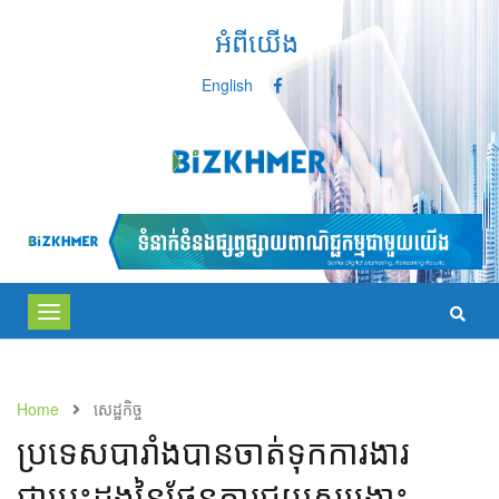
អំពីយើង
English
Toggle
navigation
Home
សេដ្ឋកិច្ច
ប្រទេសបារាំងបានចាត់ទុកការងារ
ជាបេះដូងនៃផែនការជួយសង្គ្រោះ