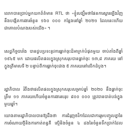
លោកបានប្រាប់អ្នកយកព័ត៌មាន RTL ថា «ខ្ញុំសង្ឃឹមថាផែនការស្តារឡើងវិញ
នឹងបង្កើតការងារចំនួន ១៦០​ ០០០ កន្លែងនៅឆ្នាំ ២០២១ ដែលនេះហើយ
ជាគោលបំណងរបស់យើង» ។
សេដ្ឋកិច្ចបារាំង បានជួបប្រទះនូវការធ្លាក់ចុះដ៏អាក្រក់បំផុតមួយ ចាប់តាំងពីឆ្នាំ
១៩៤៥ មក ដោយផលិតផលក្នុងស្រុកសរុបបានធ្លាក់ចុះ ១៣,៨ ភាគរយ នៅ
ក្នុងត្រីមាសទី ២ បន្ទាប់ពីការធ្លាក់ចុះជាង ៥ ភាគរយនៅលើកដំបូង។
រដ្ឋាភិបាល រំពឹងថាផលិតផលក្នុងស្រុកសរុបសម្រាប់ឆ្នាំ ២០២០ នឹងធ្លាក់ចុះ
ត្រឹម ១១ ភាគរយហើយចំនួនការងារសរុប ៨០០ ០០០ ត្រូវបានបាត់បង់ក្នុង
មួយឆ្នាំ។
យោងតាមរដ្ឋាភិបាលបានឱ្យដឹងថា ការជំរុញថវិកាដែលជាការរួមបញ្ចូលគ្នានៃ
ការចំណាយថ្មីនិងការកាត់ពន្ធគឺ ស្មើនិងចំនួន ៤ ដងនៃចំនួនទឹកប្រាក់ដែល