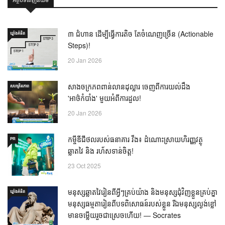
៣ ជំហាន ដើម្បីធ្វើការតិច តែចំណេញច្រើន (Actionable
ឃ្លាំង​គំនិត
Steps)!
20 Jan 2026
សាងចក្រភពពាន់លានដុល្លារ ចេញពីការយល់ដឹង
សហគ្រិនភាព
'អាថ៌កំបាំង' មួយអំពីការដួល!
20 Jan 2026
កម្ចីឌីជីថលរបស់ធនាគារ វីង៖ ដំណោះស្រាយហិរញ្ញវត្ថុ
PR
ឆ្លាតវៃ និង រហ័សទាន់ចិត្ត!
23 Oct 2025
មនុស្សឆ្លាតវៃរៀនពីអ្វីៗគ្រប់យ៉ាង និងមនុស្សជុំវិញខ្លួនគ្រប់គ្នា
ឃ្លាំង​គំនិត
មនុស្សធម្មតារៀនពីបទពិសោធន៍របស់ខ្លួន រីឯមនុស្សល្ងង់ខ្លៅ
មានចម្លើយរួចជាស្រេចហើយ! — Socrates