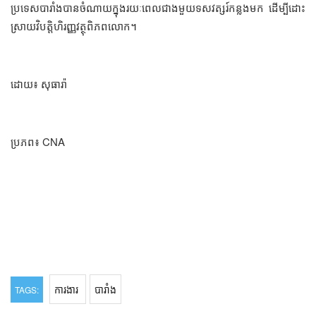
ប្រទេសបារាំងបានចំណាយក្នុងរយៈពេលជាងមួយទសវត្សរ៍កន្លងមក ដើម្បីដោះ
ស្រាយវិបត្តិហិរញ្ញវត្ថុពិភពលោក។
ដោយ៖ សុធារ៉ា
ប្រភព៖ CNA
ការងារ
បារាំង
TAGS: