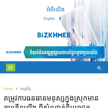
អំពីយើង
English
Toggle
navigation
Home
សេដ្ឋកិច្ច
តម្រូវការធនធានមនុស្សក្នុងស្រុកមាន
ការកើនឡើង ពីសំណាក់និយោជក​