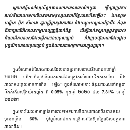
ក្រោមឥទិ្ធពលនៃប្រព័ន្ធកូតាពលករបរទេសរបស់កម្ពុជា ធ្វើឲ្យតម្រូវការ
របស់និយោជកមកលើធនធានមនុស្សជនជាតិខ្មែរបានកើនឡើង។ ឯកឧត្តម
បណ្ឌិត អ៊ិត សំហេង រដ្ឋមន្ត្រីក្រសួងការងារ និងបណ្តុះបណ្តាលវិជ្ជាជីវៈ កំពុង
ពិភាក្សាលើវិសោធនកម្មបទប្បញ្ញត្តិពាក់ព័ន្ធ ដើម្បីដាក់ទណ្ឌកម្មធ្ងន់ធ្ងរដល់
និយោជិតបរទេសដែលធ្វើការដោយខុសច្បាប់ និងក្រុមហ៊ុនណាដែលជួល
បុគ្គលិកបរទេសខុសច្បាប់ ក្នុងន័យការពារអត្រាការងារក្នុងស្រុក។
ក្នុងចំណោមតំណែងការងារដែលបានប្រកាសដោយនិយោជកនៅឆ្នាំ
២០២២
យើងឃើញថាចំនួនការងារដែលត្រូវការចំណេះដឹងភាសាខ្មែរ និង
ភាសាអង់គ្លេសមានការកើន ឡើង។ ក្នុងចំណោមនោះ ចំនួនការងារនៅកម្ពុជា
នឹងក៏កើនឡើងយ៉ាងខ្លាំង ពី
0.05%
ក្នុងឆ្នាំ
២០២០
ដល់
7.31%
នៅឆ្នាំ
២០២២
។
ក្នុងនោះដែរសមាមាត្រនៃការងារទាមទារការនិយាយភាសាចិនបានថយ
ចុះមកត្រឹម
60%
ប៉ុន្តែនិយោជកភាគច្រើននៅតែឱ្យតម្លៃលើសមត្ថភាព
ភាសាចិន។