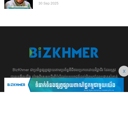
30 Sep 2025
BizKhmer ​ជា​​ប្រព័ន្ធ​ផ្សព្វផ្សាយ​តាម​ប្រព័ន្ធ​ឌីជីថល​​​ប្រកប​ដោយ​វិជ្ជាជីវៈ​ដែល​​​ត្រូវ​
X
បាន​បង្កើតឡើង យ៉ាង​ពិសេស​​ដើម្បី​បំរើ​ដល់​ប្រយោជន៍​​​ដល់​មិត្ត​អ្នក​ដែល​ផ្ដោត​សំខាន់​
ទៅ​លើ​អត្ថបទ​ សហគ្រិន​ភាព អប់រំ ​​អាជីវកម្ម​ ​ការ​វិនិយោគ​ ​អភិវឌ្ឍន៍​អាជីព​ និង​
អចលនទ្រព្យ។ ​ក្រុម​​ការងារ​របស់​យើង​ ​​ មាន​ឆន្ទៈ​​មុតមាំ​​​ក្នុង​​ការ​សរសេរ​​អត្ថបទ​​ ដែល​
សុទ្ធតែ​សំខាន់​សម្រាប់​ ជំនួញ​ ការសិក្សា​ ​និង ការ​សម្រេច​ចិត្ត​របស់​​លោក​អ្នក​ ជា
ពិសេស​​គឺ​​ជួយ​ពង្រឹង​ការ​ត្រិះរិះ ពិចារណា​ ​និង ​ការអភិវឌ្ឍន៍​ធនធាន​មនុស្ស។ ​​​​
012 666 104 / 015 22 42 99 / 066 222 023
md@bizkhmer.com