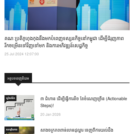
គណៈប្រតិភូហុងកុងនឹងមកបំពេញទស្សនកិច្ចនៅកម្ពុជា ដើម្បីជំរុញភាព
រីកចម្រើនទៅវិញទៅមក និងការអភិវឌ្ឍន៍សេដ្ឋកិច្ច
25 Jul 2024 12:07:00
អត្ថបទពេញនិយម
៣ ជំហាន ដើម្បីធ្វើការតិច តែចំណេញច្រើន (Actionable
ឃ្លាំង​គំនិត
Steps)!
20 Jan 2026
សាងចក្រភពពាន់លានដុល្លារ ចេញពីការយល់ដឹង
សហគ្រិនភាព