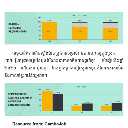
ជាមួយនឹងការកើនឡើងនៃតម្រូវការសម្រាប់ធនធានមនុស្សក្នុងស្រុក
ប្រាក់បៀវត្សជាមធ្យមនៃមុខតំណែងជាភាសាចិនបានធ្លាក់ចុះ បើធៀបនឹងឆ្នាំ
២០២១
ហើយភាពខុសគ្នា នៃគម្លាតប្រាក់បៀវត្សរវាងមុខតំណែងភាសាចិន
នឹងភាសាខ្មែរកាន់តែរួមតូច។
Resource from: CamboJob