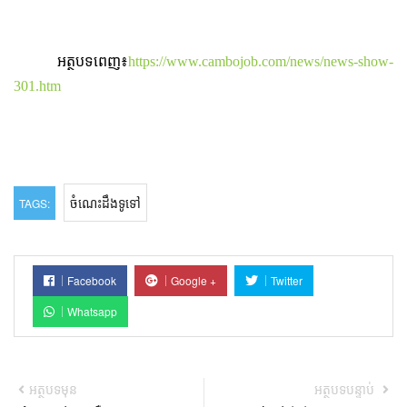
អត្ថបទពេញ៖
https://www.cambojob.com/news/news-show-
301.htm
ចំណេះដឹងទូទៅ
TAGS:
Facebook
Google +
Twitter
Whatsapp
អត្ថបទមុន
អត្ថបទបន្ទាប់