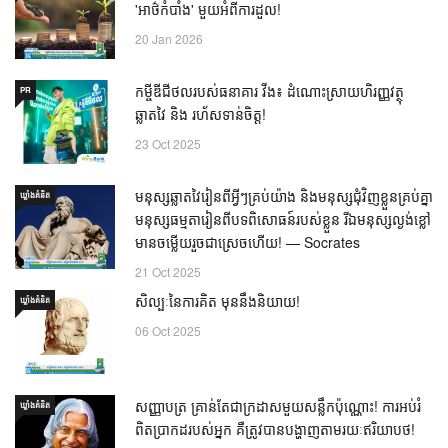
'អាថ៌កំបាំង' មួយអំពីការដួល!
20 Jan 2026
កម្ចីឌីជីថលរបស់ធនាគារ វីង៖ ដំណោះស្រាយហិរញ្ញវត្ថុ
PR
ឆ្លាតវៃ និង រហ័សទាន់ចិត្ត!
23 Oct 2025
មនុស្សឆ្លាតវៃរៀនពីអ្វីៗគ្រប់យ៉ាង និងមនុស្សជុំវិញខ្លួនគ្រប់គ្នា
ឃ្លាំង​គំនិត
មនុស្សធម្មតារៀនពីបទពិសោធន៍របស់ខ្លួន រីឯមនុស្សល្ងង់ខ្លៅ
មានចម្លើយរួចជាស្រេចហើយ! — Socrates
21 Oct 2025
សិល្បៈនៃការគិត មុននឹងនិយាយ!
ឃ្លាំង​គំនិត
06 Oct 2025
សញ្ញាបត្រ គ្រាន់តែជាក្រដាសមួយសន្លឹកប៉ុណ្ណោះ! ការអប់រំ
ឃ្លាំង​គំនិត
ពិតប្រាកដរបស់អ្នក គឺត្រូវបានបង្ហាញតាមរយៈឥរិយាបថ!