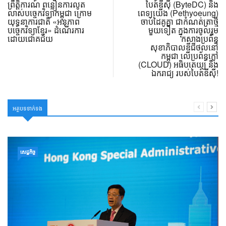
ព្រឹត្តិការណ៍ ពន្លឿនការលូត
បៃត៍ឌីស៊ី (ByteDC) និង
លាស់បច្ចេកវិទ្យាកម្ពុជា ក្រោម
ពេទ្យយើង (Pethyoeung)
យុទ្ធនាការជាតិ «អនុភាព
ចាប់ដៃគូគ្នា ជាកំណត់ត្រាថ្មី
បច្ចេកវិទ្យាខ្មែរ» ដំណើរការ
មួយទៀត ក្នុងការចូលរួម
ដោយជោគជ័យ
កសាងប្រព័ន្ធ
សុខាភិបាលឌីជីថល​នៅ
កម្ពុជា លើប្រព័ន្ធក្លៅ
(CLOUD) អធិបតេយ្យ និង
ឯករាជ្យ របស់បៃត៍ឌីស៊ី!
អត្ថបទទាក់ទង
សេដ្ឋកិច្ច