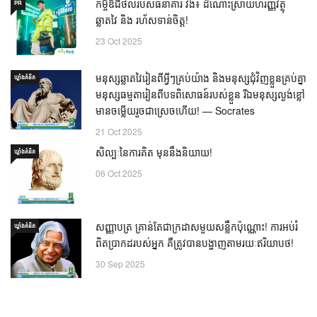
កម្ចីឌីជីថលរបស់ធនាគារ វីង៖ ដំណោះស្រាយហិរញ្ញវត្ថុ
PR
ឆ្លាតវៃ និង រហ័សទាន់ចិត្ត!
23 Oct 2025
មនុស្សឆ្លាតវៃរៀនពីអ្វីៗគ្រប់យ៉ាង និងមនុស្សជុំវិញខ្លួនគ្រប់គ្នា
ឃ្លាំង​គំនិត
មនុស្សធម្មតារៀនពីបទពិសោធន៍របស់ខ្លួន រីឯមនុស្សល្ងង់ខ្លៅ
មានចម្លើយរួចជាស្រេចហើយ! — Socrates
21 Oct 2025
សិល្បៈនៃការគិត មុននឹងនិយាយ!
ឃ្លាំង​គំនិត
06 Oct 2025
សញ្ញាបត្រ គ្រាន់តែជាក្រដាសមួយសន្លឹកប៉ុណ្ណោះ! ការអប់រំ
ឃ្លាំង​គំនិត
ពិតប្រាកដរបស់អ្នក គឺត្រូវបានបង្ហាញតាមរយៈឥរិយាបថ!
30 Sep 2025