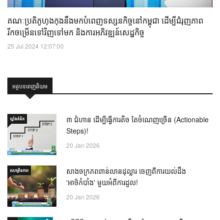
គណៈប្រតិភូហុងកុងនឹងមកបំពេញទស្សនកិច្ចនៅកម្ពុជា ដើម្បីជំរុញភាព
រីកចម្រើនទៅវិញទៅមក និងការអភិវឌ្ឍន៍សេដ្ឋកិច្ច
25 Jul 2024 12:07:00
អត្ថបទពេញនិយម
៣ ជំហាន ដើម្បីធ្វើការតិច តែចំណេញច្រើន (Actionable
ឃ្លាំង​គំនិត
Steps)!
20 Jan 2026
សាងចក្រភពពាន់លានដុល្លារ ចេញពីការយល់ដឹង
សហគ្រិនភាព
'អាថ៌កំបាំង' មួយអំពីការដួល!
20 Jan 2026