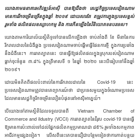
យោងតាមធនាគារអភិវឌ្ឍន៍អាស៊ី បានឱ្យដឹងថា សេដ្ឋកិច្ចប្រទេសវៀតណាម
មានការរីកចម្រើនច្រើនក្នុងឆ្នាំ ២០១៩ ដោយសារតែ តម្រូវការក្នុងប្រទេសខ្ពស់
រួមទាំង ផលិតផលឧស្សាហកម្ម និង ការកើនឡើងនៃវិនិយោគទនបរទេស។
យោងតាមការិយាល័យស្ថិតិទូទៅបានលើកឡើងថា ចាប់តាំងពី ខែ មីនានៃការ
រីករាលដាលនៃជំងឺឆ្លង ប្រទេសវៀតណាមចាប់ផ្តើមធ្វើផែនការថ្មី ក្នុងការប្រឆាំង
នឹងជំងឺនេះ។ ការរាតត្បាតនេះ បានធ្វើឱ្យផលិតផលក្នុងស្រុករបស់វៀតណាម
ធ្លាក់ចុះចំនួន ៣.៨% ក្នុងត្រីមាសទី ១ នៃឆ្នាំ ២០២០ នេះបើធៀបទៅនឹងឆ្នាំ
២០១៩។
ដោយមិនគិតពីផលប៉ះពាល់នៃការរីករាលដាលនៃ Covid-19 នេះ
ប្រទេសវៀតណាមត្រូវបានគេព្យាករណ៍ថា ជាប្រទេសមួយក្នុងចំណោមប្រទេស
ដែលមានសេដ្ឋកិច្ចរីកចម្រើនលឿនបំផុតនៅអាស៊ីអាគ្នេយ៍។
បើយោងទៅតាមស្ថិតិដែលទទួលបានពី Vietnam Chamber of
Commerce and iIdustry (VCCI) ការរាតត្បាតនៃវីរុស covid-19 បានធ្វើ
ឱ្យមានការប៉ះពាល់ទៅដល់ផ្នែកផលិតកម្មប្រមាណជា ៨៥% រួមទាំងសកម្មភាព
អាជីវកម្មផ្សេងទៀត។ លើសពីនេះគេបានជឿជាបន្ថែមទៀតថាការកាត់បន្ថយ