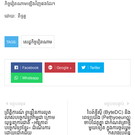
កិច្ចវៀតណាមឡើងវិញផងដែរ។
ដោយ: ពិទូរ្យ
សេដ្ឋកិច្ចវៀតណាម
TAGS:
Facebook
Google +
Twitter
Whatsapp
អត្ថបទមុន
អត្ថបទបន្ទាប់
ព្រឹត្តិការណ៍ ពន្លឿនការលូត
បៃត៍ឌីស៊ី (ByteDC) និង
លាស់បច្ចេកវិទ្យាកម្ពុជា ក្រោម
ពេទ្យយើង (Pethyoeung)
យុទ្ធនាការជាតិ «អនុភាព
ចាប់ដៃគូគ្នា ជាកំណត់ត្រាថ្មី
បច្ចេកវិទ្យាខ្មែរ» ដំណើរការ
មួយទៀត ក្នុងការចូលរួម
ដោយជោគជ័យ
កសាងប្រព័ន្ធ