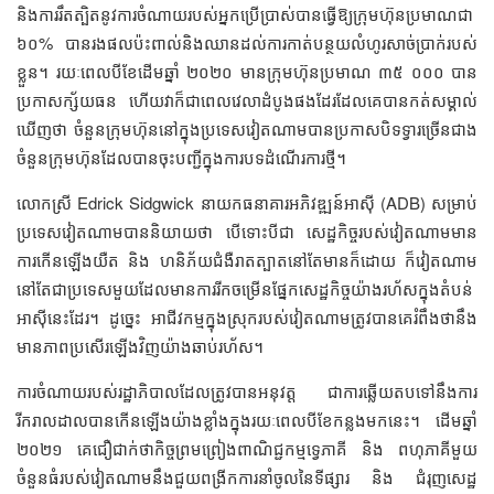
និងការរឹតត្បិតនូវការចំណាយរបស់អ្នកប្រើប្រាស់បានធ្វើឱ្យក្រុមហ៊ុនប្រមាណជា
៦០% បានរងផលប៉ះពាល់និងឈានដល់ការកាត់បន្ថយលំហូរសាច់ប្រាក់របស់
ខ្លួន។ រយៈពេលបីខែដើមឆ្នាំ ២០២០ មានក្រុមហ៊ុនប្រមាណ ៣៥ ០០០ បាន
ប្រកាសក្ស័យធន ហើយវាក៏ជាពេលវេលាដំបូងផងដែរដែលគេបានកត់សម្គាល់
ឃើញថា ចំនួនក្រុមហ៊ុននៅក្នុងប្រទេសវៀតណាមបានប្រកាសបិទទ្វារច្រើនជាង
ចំនួនក្រុមហ៊ុនដែលបានចុះបញ្ជីក្នុងការបទដំណើរការថ្មី។
លោកស្រី Edrick Sidgwick នាយកធនាគារអភិវឌ្ឍន៍អាស៊ី (ADB) សម្រាប់
ប្រទេសវៀតណាមបាននិយាយថា បើទោះបីជា សេដ្ឋកិច្ចរបស់វៀតណាមមាន
ការកើនឡើងយឺត និង ហនិភ័យជំងឺរាតត្បាតនៅតែមានក៏ដោយ ក៏វៀតណាម
នៅតែជាប្រទេសមួយដែលមានការរីកចម្រើនផ្នែកសេដ្ឋកិច្ចយ៉ាងរហ័សក្នុងតំបន់
អាស៊ីនេះដែរ។ ដូច្នេះ អាជីវកម្មក្នុងស្រុករបស់វៀតណាមត្រូវបានគេរំពឹងថានឹង
មានភាពប្រសើរឡើងវិញយ៉ាងឆាប់រហ័ស។
ការចំណាយរបស់រដ្ឋាភិបាលដែលត្រូវបានអនុវត្ត ជាការឆ្លើយតបទៅនឹងការ
រីករាលដាលបានកើនឡើងយ៉ាងខ្លាំងក្នុងរយៈពេលបីខែកន្លងមកនេះ។ ដើមឆ្នាំ
២០២១ គេជឿជាក់ថាកិច្ចព្រមព្រៀងពាណិជ្ជកម្មទ្វេភាគី និង ពហុភាគីមួយ
ចំនួនធំរបស់វៀតណាមនឹងជួយពង្រីកការនាំចូលនៃទីផ្សារ និង ជំរុញសេដ្ឋ