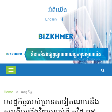
អំពីយើង
English
Toggle
navigation
Home
សេដ្ឋកិច្ច
សេដ្ឋកិច្ចរបស់ប្រទេសវៀតណាមនឹង
ស្ទុះងើបឡើងវិញបន្ទាប់ពី កូវីដ ១៩​