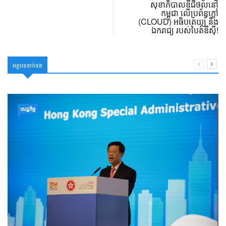
សុខាភិបាលឌីជីថល​នៅ
កម្ពុជា លើប្រព័ន្ធក្លៅ
(CLOUD) អធិបតេយ្យ និង
ឯករាជ្យ របស់បៃត៍ឌីស៊ី!
អត្ថបទទាក់ទង
សេដ្ឋកិច្ច