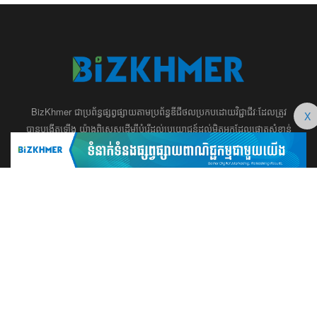
BizKhmer ​ជា​​ប្រព័ន្ធ​ផ្សព្វផ្សាយ​តាម​ប្រព័ន្ធ​ឌីជីថល​​​ប្រកប​ដោយ​វិជ្ជាជីវៈ​ដែល​​​ត្រូវ​
X
បាន​បង្កើតឡើង យ៉ាង​ពិសេស​​ដើម្បី​បំរើ​ដល់​ប្រយោជន៍​​​ដល់​មិត្ត​អ្នក​ដែល​ផ្ដោត​សំខាន់​
ទៅ​លើ​អត្ថបទ​ សហគ្រិន​ភាព អប់រំ ​​អាជីវកម្ម​ ​ការ​វិនិយោគ​ ​អភិវឌ្ឍន៍​អាជីព​ និង​
អចលនទ្រព្យ។ ​ក្រុម​​ការងារ​របស់​យើង​ ​​ មាន​ឆន្ទៈ​​មុតមាំ​​​ក្នុង​​ការ​សរសេរ​​អត្ថបទ​​ ដែល​
សុទ្ធតែ​សំខាន់​សម្រាប់​ ជំនួញ​ ការសិក្សា​ ​និង ការ​សម្រេច​ចិត្ត​របស់​​លោក​អ្នក​ ជា
ពិសេស​​គឺ​​ជួយ​ពង្រឹង​ការ​ត្រិះរិះ ពិចារណា​ ​និង ​ការអភិវឌ្ឍន៍​ធនធាន​មនុស្ស។ ​​​​
012 666 104 / 015 22 42 99 / 066 222 023
md@bizkhmer.com
BizKhmer © 2026 All Rights Reserved
Designed & Developed by Bizkhmer Media