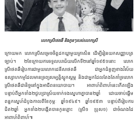
លោកស្រីថេតឆឺ និងកូនៗរបស់លោកស្រី
ក្រោយមក លោកស្រីសម្រេចចិត្តដកឃ្លាមួយគ្រាសិន ដើម្បីរៀនយកសញ្ញាបត្រ
ច្បាប់។ ២ខែក្រោយការទទួលបរាជ័យលើកទី២នៅឆ្នាំ១៩៥១នោះ លោក
ស្រីថេតឆឺរៀបការជាមួយលោកដេនីសថេតឆឺ ជាអ្នកជំនួញខាងវិស័យ
ឧស្សាហកម្មដែលមានទ្រព្យសម្បត្តិស្ដុកស្ដម្ភ និងជាអ្នកដែលតែងតែគាំទ្រលោក
ស្រីថេតឆឺជានិច្ចនៅក្នុងអាជីពនយោបាយ។ អាពាហ៍ពិពាហ៍នេះកើតឡើង
បន្ទាប់ពីអ្នកទាំង២ជួបប្រាស្រ័យទាក់ទងស្នេហាគ្នាបាន២ឆ្នាំ ដោយចាប់ផ្ដើម
ពន្លកស្នេហ៍ដំបូងកាលពីខែកុម្ភៈ ឆ្នាំ១៩៤៩។ ឆ្នាំ១៩៥៣ បន្ទាប់ពីរៀបការ
ជិត២ឆ្នាំ អ្នកទាំង២បង្កើតបានកូនភ្លោះ (ស្រី១ ប្រុស១) ជាចំណងដៃ
អាពាហ៍ពិពាហ៍៕