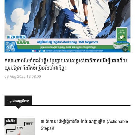
កសាងភាពរឹងមាំក្នុងវិបត្តិ៖ ប្រែក្លាយឧបសគ្គទៅជាឱកាសដើម្បីជោគជ័យ
យូរអង្វែង និងរីកចម្រើនរឹងមាំជានិច្ច!
09 Aug 2025 12:08:00
អត្ថបទពេញនិយម
៣ ជំហាន ដើម្បីធ្វើការតិច តែចំណេញច្រើន (Actionable
ឃ្លាំង​គំនិត
Steps)!