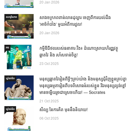
20 Jan 2026
សាងចក្រភពពាន់លានដុល្លារ ចេញពីការយល់ដឹង
សហគ្រិនភាព
'អាថ៌កំបាំង' មួយអំពីការដួល!
20 Jan 2026
កម្ចីឌីជីថលរបស់ធនាគារ វីង៖ ដំណោះស្រាយហិរញ្ញវត្ថុ
PR
ឆ្លាតវៃ និង រហ័សទាន់ចិត្ត!
23 Oct 2025
មនុស្សឆ្លាតវៃរៀនពីអ្វីៗគ្រប់យ៉ាង និងមនុស្សជុំវិញខ្លួនគ្រប់គ្នា
ឃ្លាំង​គំនិត
មនុស្សធម្មតារៀនពីបទពិសោធន៍របស់ខ្លួន រីឯមនុស្សល្ងង់ខ្លៅ
មានចម្លើយរួចជាស្រេចហើយ! — Socrates
21 Oct 2025
សិល្បៈនៃការគិត មុននឹងនិយាយ!
ឃ្លាំង​គំនិត
06 Oct 2025