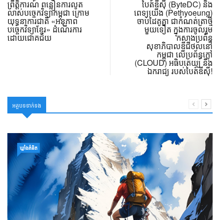
ព្រឹត្តិការណ៍ ពន្លឿនការលូត
បៃត៍ឌីស៊ី (ByteDC) និង
លាស់បច្ចេកវិទ្យាកម្ពុជា ក្រោម
ពេទ្យយើង (Pethyoeung)
យុទ្ធនាការជាតិ «អនុភាព
ចាប់ដៃគូគ្នា ជាកំណត់ត្រាថ្មី
បច្ចេកវិទ្យាខ្មែរ» ដំណើរការ
មួយទៀត ក្នុងការចូលរួម
ដោយជោគជ័យ
កសាងប្រព័ន្ធ
សុខាភិបាលឌីជីថល​នៅ
កម្ពុជា លើប្រព័ន្ធក្លៅ
(CLOUD) អធិបតេយ្យ និង
ឯករាជ្យ របស់បៃត៍ឌីស៊ី!
អត្ថបទទាក់ទង
ឃ្លាំង​គំនិត