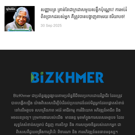
សញ្ញាបត្រ គ្រាន់តែជាក្រដាសមួយសន្លឹកប៉ុណ្ណោះ! ការអប់រំ
ឃ្លាំង​គំនិត
ពិតប្រាកដរបស់អ្នក គឺត្រូវបានបង្ហាញតាមរយៈឥរិយាបថ!
30 Sep 2025
BizKhmer ​ជា​​ប្រព័ន្ធ​ផ្សព្វផ្សាយ​តាម​ប្រព័ន្ធ​ឌីជីថល​​​ប្រកប​ដោយ​វិជ្ជាជីវៈ​ដែល​​​ត្រូវ​
បាន​បង្កើតឡើង យ៉ាង​ពិសេស​​ដើម្បី​បំរើ​ដល់​ប្រយោជន៍​​​ដល់​មិត្ត​អ្នក​ដែល​ផ្ដោត​សំខាន់​
ទៅ​លើ​អត្ថបទ​ សហគ្រិន​ភាព អប់រំ ​​អាជីវកម្ម​ ​ការ​វិនិយោគ​ ​អភិវឌ្ឍន៍​អាជីព​ និង​
អចលនទ្រព្យ។ ​ក្រុម​​ការងារ​របស់​យើង​ ​​ មាន​ឆន្ទៈ​​មុតមាំ​​​ក្នុង​​ការ​សរសេរ​​អត្ថបទ​​ ដែល​
សុទ្ធតែ​សំខាន់​សម្រាប់​ ជំនួញ​ ការសិក្សា​ ​និង ការ​សម្រេច​ចិត្ត​របស់​​លោក​អ្នក​ ជា
ពិសេស​​គឺ​​ជួយ​ពង្រឹង​ការ​ត្រិះរិះ ពិចារណា​ ​និង ​ការអភិវឌ្ឍន៍​ធនធាន​មនុស្ស។ ​​​​