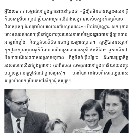
អ្វីដែលគេកត់សម្គាល់នៅក្នុងគ្រានោះនៅត្រង់ថា «ថ្វីដ្បិតមិនបានឈ្នះអាសនៈក្ដី
ក៏លោកស្រីមានប្រជាប្រិយភាពគ្រាន់បើជាងបេក្ខជនរបស់បក្សអភិរក្សនិយម
ជំនាន់មុនៗ ដែលធ្លាប់ឈរឈ្មោះនៅមណ្ឌលនេះ»។ មិនតែប៉ុណ្ណោះ សកម្មភាព
មោះមុតរបស់លោកស្រីនៅក្នុងការចុះឃោសនារកសំឡេងឆ្នោតបានធ្វើឲ្យគេចាប់
អារម្មណ៍ខ្លាំង និងត្រូវសារព័ត៌មានចុះផ្សាយព្រោងព្រាត។ សូម្បីតែមនុស្សនៅ
ក្នុងជួរបក្សជាមួយគ្នាក៏មិនហ៊ានមើលស្រាលលោកស្រីថេតឆឺដែរ។ ពួកគេពិតជា
មិនអាចបដិសេធបានទេនូវសមត្ថភាព កិច្ចខិតខំប្រឹងប្រែង និងការប្ដេជ្ញាចិត្ត
របស់លោកស្រីនៅក្នុងគ្រានោះ (ជាពិសេស សមត្ថភាពនៅក្នុងការនិយាយបញ្ចុះ
បញ្ចូលប្រជារាស្ត្រដែលជាម្ចាស់ឆ្នោត)។ បរាជ័យនេះជាបទពិសោធល្អណាស់
សម្រាប់លោកស្រីយកទៅសិក្សារៀនសូត្រ។