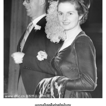
លោកស្រីថេតឆឺនៅក្នុងថ្ងៃរៀបការ