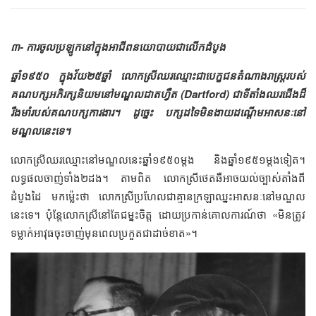
៣- ការចូលប្រឡូកនៅក្នុងអាជីពនយោបាយជាលើកដំបូង
ឆ្នាំ១៩៥០ ក្នុងវ័យ២៥ឆ្នាំ លោកស្រីឈរឈ្មោះជាបេក្ខជនតំណាងរាស្ត្ររបស់
គណបក្សអភិរក្សនិយមនៅមណ្ឌលដាតហ្វឺត (Dartford) ជាទីតាំងឈរជើងដ៏
រឹងមាំរបស់គណបក្សការងារ។ ដូច្នេះ បក្សដទៃមិនងាយដណ្ដើមអាសនៈនៅ
មណ្ឌលនេះទេ។
លោកស្រីឈរឈ្មោះនៅមណ្ឌលនេះឆ្នាំ១៩៥០ម្ដង និងឆ្នាំ១៩៥១ម្ដងទៀត។
លទ្ធផលចាញ់ទាំង២ដង។ តាមពិត លោកស្រីថេតឆឺអាចយល់ច្បាស់តាំងពី
ដំបូងដៃ មកម៉្លេះថា លោកស្រីប្រហែលជាគ្មានក្រឡាឈ្នះអាសនៈនៅមណ្ឌល
នេះទេ។ ប៉ុន្តែលោកស្រីនៅតែជម្នះចិត្ត ដោយប្រកាន់គោលការណ៍ថា «មិនត្រូវ
ទម្លាក់អាវុធចុះចាញ់មុនពេលប្រកួតជាដាច់ខាត»។