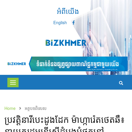
អំពីយើង
English
Toggle
navigation
Home
អត្ថបទពិសេស
ប្រវត្តិនារីបេះដូងដែក ម៉ាហ្ការ៉េតថេតឆឺ៖
នាយករដ្ឋមន្ត្រីស្ត្រីដំបូងបំផុតនៅ