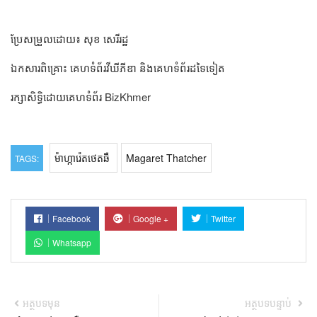
ប្រែសម្រួលដោយ៖ សុខ សេរីរដ្ឋ
ឯកសារពិគ្រោះ គេហទំព័រវីឃីភីឌា និងគេហទំព័រដទៃទៀត
រក្សាសិទ្ធិដោយគេហទំព័រ BizKhmer
ម៉ាហ្ការ៉េតថេតឆឺ
Magaret Thatcher
TAGS:
Facebook
Google +
Twitter
Whatsapp
អត្ថបទមុន
អត្ថបទបន្ទាប់