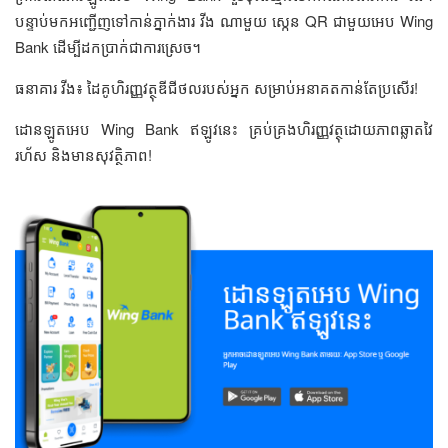
បន្ទាប់មកអញ្ជើញទៅកាន់ភ្នាក់ងារ វីង ណាមួយ ស្កេន QR ជាមួយអេប Wing
Bank ដើម្បីដកប្រាក់ជាការស្រេច។
ធនាគារ វីង៖ ដៃគូហិរញ្ញវត្ថុឌីជីថលរបស់អ្នក សម្រាប់អនាគតកាន់តែប្រសើរ!
ដោនឡូតអេប Wing Bank ឥឡូវនេះ គ្រប់គ្រងហិរញ្ញវត្ថុដោយភាពឆ្លាតវៃ
រហ័ស និងមានសុវត្ថិភាព!