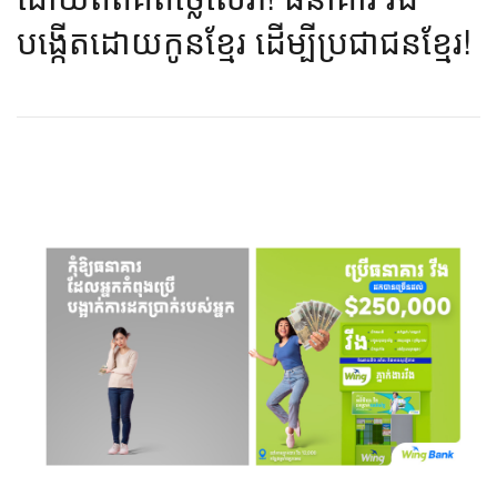
បង្កើតដោយកូនខ្មែរ ដើម្បីប្រជាជនខ្មែរ!​