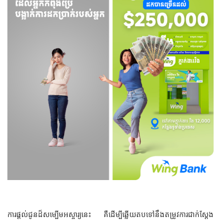
ការផ្ដល់ជូនដ៏សម្បើមអស្ចារ្យនេះ គឺដើម្បីឆ្លើយតបទៅនឹងតម្រូវការជាក់ស្តែង