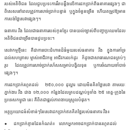
របស់អតិថិជន ដែលជួបប្រទះការរឹតបន្តឹងលើការដកប្រាក់ពីធនាគារផ្សេងៗ ជា
ពិសេសនៅពេលត្រូវការសាច់ប្រាក់បន្ទាន់ ឬក្នុងចំនួនច្រើន ហើយតម្រូវឱ្យមាន
ការបង់ថ្លៃសេវាផ្សេងៗ។
ធនាគារ វីង ដែលជាធនាគាររបស់កូនខ្មែរ បានយល់ច្បាស់ពីបញ្ហាប្រឈមដែល
អតិថិជនជាច្រើនបានជួបប្រទះ។
សេវាកម្មថ្មីនេះ គឺជាការបោះជំហានដ៏ធំមួយរបស់ធនាគារ វីង ក្នុងការគាំទ្រ
ដល់សហគ្រាស ម្ចាស់អាជីវកម្ម អាជីវករលក់ដូរ ក៏ដូចជាសាធារណជនគ្រប់ៗ
រូប ដែលត្រូវការសាច់ប្រាក់រហ័សសម្រាប់បង្វិលទុន ឬការចំណាយចាំបាច់
ផ្សេងៗ។
ការដកប្រាក់រហូតដល់ ២៥០,០០០ ដុល្លារ ដោយមិនគិតថ្លៃសេវា តាមរយៈ
ភ្នាក់ងារ វីង ជាង ១២,០០០ កន្លែងដែលគ្របដណ្តប់ទូទាំង ២៥ ខេត្ត-ក្រុងនៃ
ប្រទេសកម្ពុជា នេះ គឺពិតជាផ្តល់ភាពងាយស្រួលបំផុត។
អត្ថប្រយោជន៍សំខាន់ៗនៃសេវាដកប្រាក់ឥតគិតថ្លៃរបស់ធនាគារ វីង៖
● ដកប្រាក់គ្មានដែនកំណត់៖ លោកអ្នកអាចដកប្រាក់បានរហូតដល់