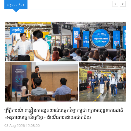
អត្ថបទទាក់ទង
បច្ចេកវិទ្យា
ព្រឹត្តិការណ៍ ពន្លឿនការលូតលាស់បច្ចេកវិទ្យាកម្ពុជា ក្រោមយុទ្ធនាការជាតិ
«អនុភាពបច្ចេកវិទ្យាខ្មែរ» ដំណើរការដោយជោគជ័យ
03 Aug 2026 12:08:00