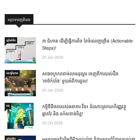
អត្ថបទពេញនិយម
៣ ជំហាន ដើម្បីធ្វើការតិច តែចំណេញច្រើន (Actionable
ឃ្លាំង​គំនិត
Steps)!
20 Jan 2026
សាងចក្រភពពាន់លានដុល្លារ ចេញពីការយល់ដឹង
សហគ្រិនភាព
'អាថ៌កំបាំង' មួយអំពីការដួល!
20 Jan 2026
កម្ចីឌីជីថលរបស់ធនាគារ វីង៖ ដំណោះស្រាយហិរញ្ញវត្ថុ
PR
ឆ្លាតវៃ និង រហ័សទាន់ចិត្ត!
23 Oct 2025
មនុស្សឆ្លាតវៃរៀនពីអ្វីៗគ្រប់យ៉ាង និងមនុស្សជុំវិញខ្លួនគ្រប់គ្នា
ឃ្លាំង​គំនិត