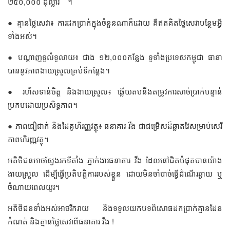
២៥០,០០០ ដុល្លារ ។
● គ្មានថ្លៃសេវា៖ ការដកប្រាក់ក្នុងចំនួនណាក៏ដោយ គឺឥតគិតថ្លៃសេវាបន្ថែមអ្វី
ទាំងអស់។
● បណ្តាញទូលំទូលាយ៖ ជាង ១២,០០០កន្លែង ទូទាំងប្រទេសកម្ពុជា ធានា
បាននូវភាពងាយស្រួលគ្រប់ទីកន្លែង។
● រហ័សទាន់ចិត្ត និងងាយស្រួល៖ ឆ្លើយតបនឹងតម្រូវការសាច់ប្រាក់បន្ទាន់
ប្រកបដោយប្រសិទ្ធភាព។
● ភាពជឿជាក់ និងដៃគូហិរញ្ញវត្ថុ៖ ធនាគារ វីង ជាជម្រើសដ៏ឆ្លាតវៃសម្រាប់សេរី
ភាពហិរញ្ញវត្ថុ។
អតិថិជនអាចស្វែងរកទីតាំង ភ្នាក់ងារធនាគារ វីង ដែលនៅជិតបំផុតបានយ៉ាង
ងាយស្រួល ដើម្បីធ្វើប្រតិបត្តិការរបស់ខ្លួន ដោយមិនចាំបាច់ធ្វើដំណើរឆ្ងាយ ឬ
ចំណាយពេលយូរ។
អតិថិជនទាំងអស់អាចរីករាយ និងទទួលយកបទពិសោធដកប្រាក់គ្មានដែន
កំណត់ និងគ្មានថ្លៃសេវាពីធនាគារ វីង !