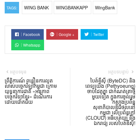
WING BANK
WINGBANKAPP
WingBank
TAGS:
Facebook
Google +
Twitter
Whatsapp
អត្ថបទមុន
អត្ថបទបន្ទាប់
ព្រឹត្តិការណ៍ ពន្លឿនការលូត
បៃត៍ឌីស៊ី (ByteDC) និង
លាស់បច្ចេកវិទ្យាកម្ពុជា ក្រោម
ពេទ្យយើង (Pethyoeung)
យុទ្ធនាការជាតិ «អនុភាព
ចាប់ដៃគូគ្នា ជាកំណត់ត្រាថ្មី
បច្ចេកវិទ្យាខ្មែរ» ដំណើរការ
មួយទៀត ក្នុងការចូលរួម
ដោយជោគជ័យ
កសាងប្រព័ន្ធ
សុខាភិបាលឌីជីថល​នៅ
កម្ពុជា លើប្រព័ន្ធក្លៅ
(CLOUD) អធិបតេយ្យ និង
ឯករាជ្យ របស់បៃត៍ឌីស៊ី!