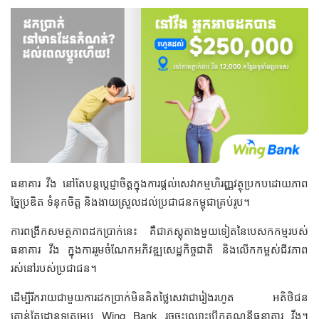
ធនាគារ វីង នៅតែបន្តប្តេជ្ញាចិត្តក្នុងការផ្តល់សេវាកម្មហិរញ្ញវត្ថុប្រកបដោយភាព
ច្នៃប្រឌិត ទំនុកចិត្ត និងងាយស្រួលដល់ប្រជាជនកម្ពុជាគ្រប់រូប។
ការពង្រីកសមត្ថភាពដកប្រាក់នេះ គឺជាភស្តុតាងមួយទៀតនៃបេសកកម្មរបស់
ធនាគារ វីង ក្នុងការរួមចំណែកអភិវឌ្ឍសេដ្ឋកិច្ចជាតិ និងលើកកម្ពស់ជីវភាព
រស់នៅរបស់ប្រជាជន។
ដើម្បីរីករាយជាមួយការដកប្រាក់មិនគិតថ្លៃសេវាជារៀងរហូត អតិថិជន
គ្រាន់តែដោនឡូតអេប Wing Bank រួចចុះឈ្មោះបើកគណនីធនាគារ វីង។