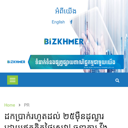
អំពីយើង
English
Toggle
navigation
Home
PR
ដកប្រាក់រហូតដល់ ២៥ម៉ឺនដុល្លារ
ដោយឥតគិតថ្លៃសេវា! ធនាគារ វីង