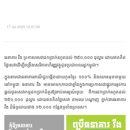
17 Jul 2025 12:07:00
ធនាគារ វីង ប្រកាសសេវាដកប្រាក់រហូតដល់ ២៥០,០០០ ដុល្លារ ដោយឥតគិត
ថ្លៃសេវាដើម្បីពង្រឹងសេរីភាពហិរញ្ញវត្ថុជូនប្រជាពលរដ្ឋកម្ពុជា។
ក្នុងនាមជាធនាគារពាណិជ្ជបង្កើតដោយកូនខ្មែរ ១០០% និងឈានមុខគេមួយ
នៅកម្ពុជា ធនាគារ វីង មានមោទកភាពជាខ្លាំងក្នុងការប្រកាសជាផ្លូវការនូវការ
ផ្តល់ជូនសេវាកម្មដកប្រាក់ដ៏គួរឱ្យចាប់អារម្មណ៍មួយ គឺការដកប្រាក់រហូតដល់
២៥០,០០០ ដុល្លារ ដោយឥតគិតថ្លៃសេវា តាមរយៈបណ្តាញ ភ្នាក់ងារធនាគារ
វីង ដ៏ធំទូលាយជាង ១២,០០០ កន្លែងទូទាំងប្រទេស។