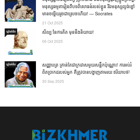
មនុស្សធម្មតារៀនពីបទពិសោធន៍របស់ខ្លួន រីឯមនុស្សល្ងង់ខ្លៅ
មានចម្លើយរួចជាស្រេចហើយ! — Socrates
21 Oct 2025
សិល្បៈនៃការគិត មុននឹងនិយាយ!
ឃ្លាំង​គំនិត
06 Oct 2025
សញ្ញាបត្រ គ្រាន់តែជាក្រដាសមួយសន្លឹកប៉ុណ្ណោះ! ការអប់រំ
ឃ្លាំង​គំនិត
ពិតប្រាកដរបស់អ្នក គឺត្រូវបានបង្ហាញតាមរយៈឥរិយាបថ!
30 Sep 2025