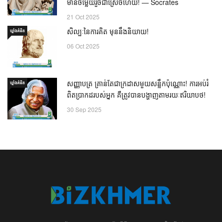
មានចម្លើយរួចជាស្រេចហើយ! — Socrates
21 Oct 2025
សិល្បៈនៃការគិត មុននឹងនិយាយ!
ឃ្លាំង​គំនិត
06 Oct 2025
សញ្ញាបត្រ គ្រាន់តែជាក្រដាសមួយសន្លឹកប៉ុណ្ណោះ! ការអប់រំ
ឃ្លាំង​គំនិត
ពិតប្រាកដរបស់អ្នក គឺត្រូវបានបង្ហាញតាមរយៈឥរិយាបថ!
30 Sep 2025