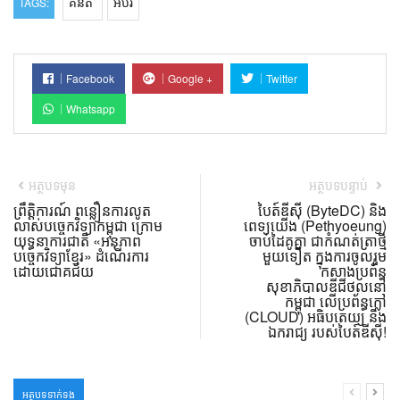
គំនិត
អប់រំ
TAGS:
Facebook
Google +
Twitter
Whatsapp
អត្ថបទមុន
អត្ថបទបន្ទាប់
ព្រឹត្តិការណ៍ ពន្លឿនការលូត
បៃត៍ឌីស៊ី (ByteDC) និង
លាស់បច្ចេកវិទ្យាកម្ពុជា ក្រោម
ពេទ្យយើង (Pethyoeung)
យុទ្ធនាការជាតិ «អនុភាព
ចាប់ដៃគូគ្នា ជាកំណត់ត្រាថ្មី
បច្ចេកវិទ្យាខ្មែរ» ដំណើរការ
មួយទៀត ក្នុងការចូលរួម
ដោយជោគជ័យ
កសាងប្រព័ន្ធ
សុខាភិបាលឌីជីថល​នៅ
កម្ពុជា លើប្រព័ន្ធក្លៅ
(CLOUD) អធិបតេយ្យ និង
ឯករាជ្យ របស់បៃត៍ឌីស៊ី!
អត្ថបទទាក់ទង