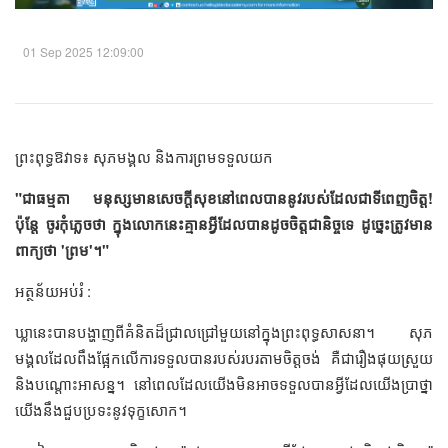
01 Sep 2025 12:09:00
ព្រះពុទ្ធឱវាទ៖ សុភមង្គល និងការព្រមទទួលយក
"ជាធម្មតា មនុស្សមានសេចក្តីសុខនៅពេលបាននូវរបស់ដែលជាទីពេញចិត្ត!
ប៉ុន្តែ ចូរកុំភ្លេចថា ក្នុងលោកនេះគ្មានអ្វីដែលបានដូចចិត្តជានិច្ចទេ ដូច្នេះត្រូវមាន
ពាក្យថា 'ព្រម'។"
អត្ថន័យអប់រំ :
ឃ្លានេះបានបង្ហាញពីគំនិតដ៏ជ្រាលជ្រៅមួយនៅក្នុងព្រះពុទ្ធសាសនា។ សុភ
មង្គលដែលពឹងផ្អែកលើការទទួលបានរបស់របរតាមចិត្តចង់ គឺជារឿងផុយស្រួយ
និងបណ្តោះអាសន្ន។ នៅពេលដែលយើងមិនអាចទទួលបានអ្វីដែលយើងប្រាថ្នា
យើងនឹងជួបប្រទះនូវទុក្ខសោក។