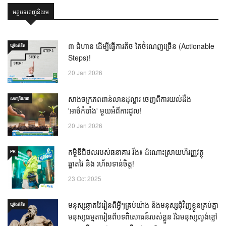
អត្ថបទពេញនិយម
៣ ជំហាន ដើម្បីធ្វើការតិច តែចំណេញច្រើន (Actionable
ឃ្លាំង​គំនិត
Steps)!
20 Jan 2026
សាងចក្រភពពាន់លានដុល្លារ ចេញពីការយល់ដឹង
សហគ្រិនភាព
'អាថ៌កំបាំង' មួយអំពីការដួល!
20 Jan 2026
កម្ចីឌីជីថលរបស់ធនាគារ វីង៖ ដំណោះស្រាយហិរញ្ញវត្ថុ
PR
ឆ្លាតវៃ និង រហ័សទាន់ចិត្ត!
23 Oct 2025
មនុស្សឆ្លាតវៃរៀនពីអ្វីៗគ្រប់យ៉ាង និងមនុស្សជុំវិញខ្លួនគ្រប់គ្នា
ឃ្លាំង​គំនិត
មនុស្សធម្មតារៀនពីបទពិសោធន៍របស់ខ្លួន រីឯមនុស្សល្ងង់ខ្លៅ