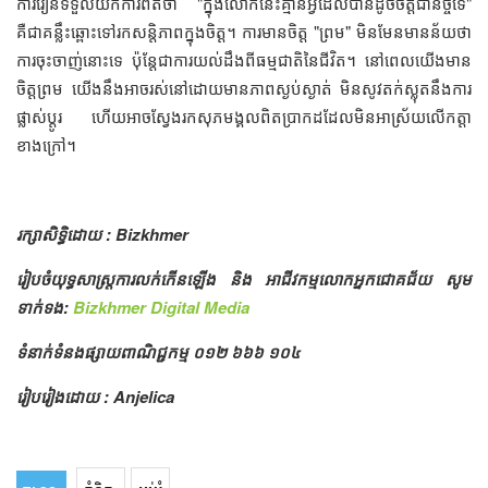
ការរៀនទទួលយកការពិតថា "ក្នុងលោកនេះគ្មានអ្វីដែលបានដូចចិត្តជានិច្ចទេ"
គឺជាគន្លឹះឆ្ពោះទៅរកសន្តិភាពក្នុងចិត្ត។ ការមានចិត្ត "ព្រម" មិនមែនមានន័យថា
ការចុះចាញ់នោះទេ ប៉ុន្តែជាការយល់ដឹងពីធម្មជាតិនៃជីវិត។ នៅពេលយើងមាន
ចិត្តព្រម យើងនឹងអាចរស់នៅដោយមានភាពស្ងប់ស្ងាត់ មិនសូវតក់ស្លុតនឹងការ
ផ្លាស់ប្តូរ ហើយអាចស្វែងរកសុភមង្គលពិតប្រាកដដែលមិនអាស្រ័យលើកត្តា
ខាងក្រៅ។
រក្សាសិទ្ធិដោយ : Bizkhmer
រៀបចំយុទ្ធសាស្រ្តការលក់កើនឡើង និង អាជីវកម្មលោកអ្នកជោគជ័យ សូម
ទាក់ទង:
Bizkhmer Digital Media
ទំនាក់ទំនងផ្សាយពាណិជ្ជកម្ម ០១២ ៦៦៦ ១០៤
រៀបរៀងដោយ : Anjelica