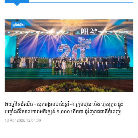
ឃ្លាំង​គំនិត
២០ឆ្នាំនៃដំណើរ «សុភមង្គលជានិរន្តរ៍»៖ ក្រុមហ៊ុន ប៉េង ហួតគ្រុប ឆ្លុះ
បញ្ចាំងពីវិសាលភាពអភិវឌ្ឍន៍ ១,០០០ ហិកតា ជុំវិញរាជធានីភ្នំពេញ!
13 Apr 2026 12:04:00