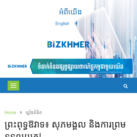
អំពីយើង
English
Toggle
navigation
Home
ឃ្លាំង​គំនិត
ព្រះពុទ្ធឱវាទ៖ សុភមង្គល និងការព្រម
ទទួលយក!​