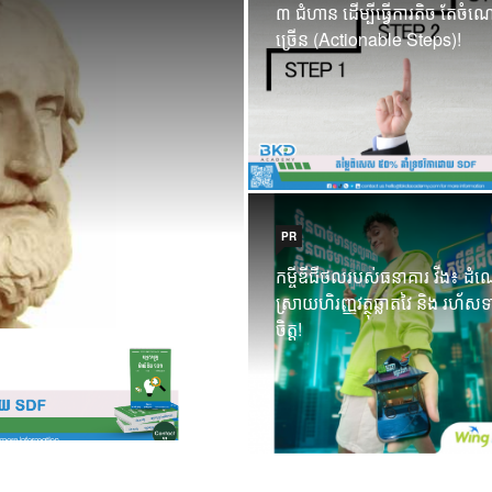
៣ ជំហាន ដើម្បីធ្វើការតិច តែចំ
សញ្ញាបត្រ គ្រាន់តែជ
ច្រើន (Actionable Steps)!
អប់រំពិតប្រាកដរបស់
ឥរិយាបថ!
30 Sep 2025
PR
កម្ចីឌីជីថលរបស់ធនាគារ វីង៖ ដំ
ស្រាយហិរញ្ញវត្ថុឆ្លាតវៃ និង រហ័សទ
ចិត្ត!