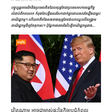
បច្ចុប្បន្នអាមេរិកនិងប្រទេសចិនដែលសុទ្ធតែជាប្រទេសមហាសេដ្ឋកិច្ច
លំដាប់ពិភពលោក កំពុងតែបន្តឹងសរសៃកដាក់គ្នាដោយសារតែរឿងជម្លោះ
ពាណិជ្ជកម្ម។ ហើយភាគីទាំងសងខាងសុទ្ធតែចង់យកឈ្នះលើសង្គ្រាម
ពាណិជ្ជកម្មដ៏ក្ដៅគគុកនេះ។ ប៉ុន្តែការចរចារនៃវិបត្តិពាណិជ្ជកម្មរវាង...
សេដ្ឋកិច្ច
វៀតណាម អាចជាម្ចាស់ផ្ទះនៃកិច្ចប្រជុំកំពូល