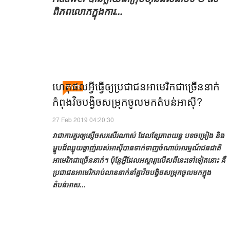
ពិភពលោក​ក្នុង​ការ​...
ហេតុផលអ្វីធ្វើឲ្យប្រជាជនអាមេរិកជាច្រើននាក់
សេដ្ឋកិច្ច
កំពុងវិចបង្វិចសម្រុកចូលមកតំបន់អាស៊ី?
27 Feb 2019 04:20:30
វាជាការគួរឲ្យស្ញើចសរសើរណាស់ ដែលខ្សែភាពយន្ត បទចម្រៀង និង
ម្ហូបដ៍ឈ្ងុយឆ្ងាញ់របស់អាស៊ីបានទាក់ទាញចំណាប់អារម្មណ៍ជនជាតិ
អាមេរិកជាច្រើននាក់។ ប៉ុន្តែអ្វីដែលអស្ចារ្យលើសពីនេះទៅទៀតនោះ គឺ
ប្រជាជនអាមេរិករាប់លាននាក់នាំគ្នាវិចបង្វិចសម្រុកចូលមកក្នុង
តំបន់អាស...