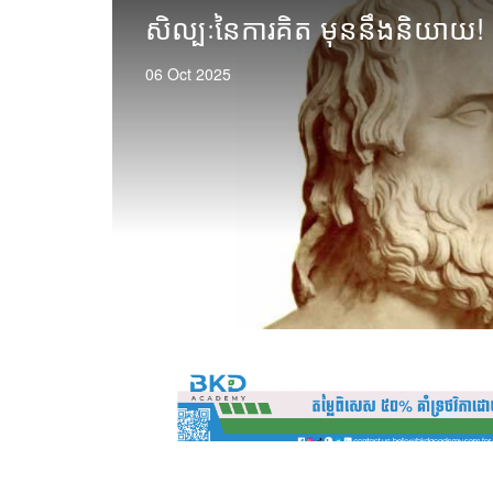
ិង
សិល្បៈនៃការគិត មុននឹងនិយាយ!
ុណភាព
06 Oct 2025