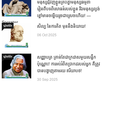
មនុស្សជុំវិញខ្លួនគ្រប់គ្នាមនុស្សធម្មតា
រៀនពីបទពិសោធន៍របស់ខ្លួន រីឯមនុស្សល្ងង់
ខ្លៅមានចម្លើយរួចជាស្រេចហើយ! —
Socrates
សិល្បៈនៃការគិត មុននឹងនិយាយ!
ឃ្លាំង​គំនិត
21 Oct 2025
06 Oct 2025
សញ្ញាបត្រ គ្រាន់តែជាក្រដាសមួយសន្លឹក
ឃ្លាំង​គំនិត
ប៉ុណ្ណោះ! ការអប់រំពិតប្រាកដរបស់អ្នក គឺត្រូវ
បានបង្ហាញតាមរយៈឥរិយាបថ!
30 Sep 2025