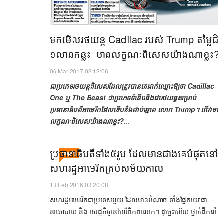
មក​មើល​រថយន្ត​ Cadillac របស់​ Trump តម្លៃ​ជិ
១​លាន​កន្លះ​ ​ មាន​លក្ខណៈ​ពិសេស​យ៉ាង​ណា​ខ្លះ?​
06 Mar 2017 03:13:06
​ជា​ប្រភេទ​រថយន្ត​ពិសេស​ដែល​ត្រូវ​បាន​គេ​ដាក់​ឈ្មោះ​ឱ្យ​ថា​ Cadillac
One ឬ​ The Beast ជា​ប្រភេទ​ទំនើប​​និង​ជា​រថយន្ត​សម្រាប់​
ប្រធានាធិបតី​អាមេរិក​ដែល​ទើប​នឹង​ជាប់​ឆ្នោត​ លោក​ Trump។ ​តើ​វា​មា
លក្ខណៈ​ពិសេស​យ៉ាង​ណា​ខ្លះ?​
...
ប្រធានាធិបតី​​ទាំង​៥​​រូប​ ​ដែល​មាន​ជាង​គេ​បំផុត​​នៅ​
សេដ្ឋកិច្ច
សហរដ្ឋអាមេរិក​​គ្រប់​សម័យ​កាល​
13 Feb 2016 03:20:08
សហរដ្ឋអាមេរិក​ជា​ប្រទេស​មួយ​​ ដែល​មាន​អំណាច​ ​ទាំង​ផ្នែក​យោធា ​
នយោបាយ ​និង ​សេដ្ឋកិច្ច​នៅ​លើ​ពិភពលោក​។ ​ដូច្នេះ​ហើយ ​​ថ្នាក់ដឹកនាំ​​