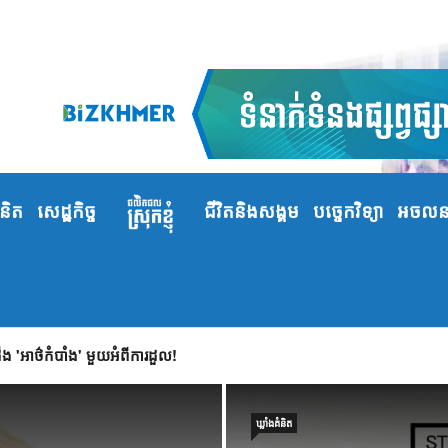
ំនិត
សេដ្ឋកិច្ច
ជីវិតនិងសង្គម
បច្ចេកវិទ្យា
អចលនទ
 'អាថ៌កំបាំង' មួយអំពីការដួល!
ឃ្លាំង​គំនិត
ឃ្លាំង​គំនិត