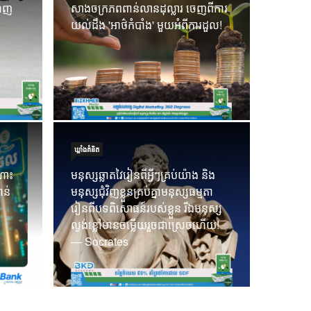
ណេញ
សាងចក្រភពពាន់លានដុល្លារ ចេញពីការ
ាក្រដាសមួយសន្លឹកប៉ុណ្ណោះ! ការ
កម្ចីបា
យល់ដឹង 'អាថ៌កំបាំង' មួយអំពីការដួល!
អ្នក គឺត្រូវបានបង្ហាញតាមរយៈ
ធនាគារ 
19 Sep 202
ឃ្លាំង​គំនិត
ណោះ
មនុស្សឆ្លាតវៃរៀនពីអ្វីៗគ្រប់យ៉ាង និង
ាន់
មនុស្សជុំវិញខ្លួនគ្រប់គ្នាមនុស្សធម្មតា
រៀនពីបទពិសោធន៍របស់ខ្លួន រីឯមនុស្ស
ល្ងង់ខ្លៅមានចម្លើយរួចជាស្រេចហើយ!
— Socrates