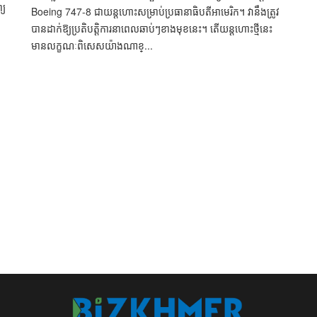
្យ
Boeing 747-8 ជា​យន្តហោះ​សម្រាប់​ប្រធានាធិបតី​អាមេរិក។ ​វា​នឹង​ត្រូវ​
បាន​​​ដាក់​​ឱ្យ​​ប្រតិបត្តិការ​​​នា​ពេល​​​ឆាប់​ៗ​ខាង​មុខ​នេះ។ តើ​​យន្តហោះ​ថ្មី​នេះ​
មាន​លក្ខណៈ​ពិសេស​យ៉ាង​​ណា​ខ្...