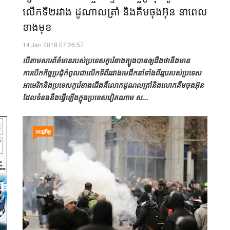
លើកទី២រវាង ដូណាលត្រាំ និងគីមចុងអ៊ុន នាពេល
ខាងមុខ
14 Jan 2019 07:26:57
បើតាមសារព័ត៌មានរបស់ប្រទេសកូរ៉េខាងត្បូងបានឲ្យដឹងថានឹងមាន
ការបើកកិច្ចប្រជុំកំពូលជាលើកទីពីររវាងមេដឹកនាំទាំងពីររូបរបស់ប្រទេស
អាមេរិកនិងប្រទេសកូរ៉េខាងជើងគឺលោកដូណលត្រាំនិងលោកគីមចុងអ៊ុន
ដែលទំនងនឹងធ្វើឡើងក្នុងប្រទេសវៀតណាម ស...
សេដ្ឋកិច្ច