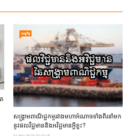
សេដ្ឋកិច្ច
តែ
សង្គ្រាមពាណិជ្ជកម្មរវាងមហាអំណាចទាំងពីរ​នាំមក
នូវផលវិជ្ជមាននិងអវិជ្ជមានអ្វីខ្លះ?
01 Mar 2019 02:19:18