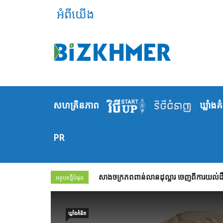
អំពីយើង
សហគ្រិនភាព
ឃ្លាំង​គ
PR
សាងចក្រភពពាន់លានដុល្លារ ចេញពីការយល់ដឹង
អត្ថបទថ្មីបំផុត
ឃ្លាំង​គំនិត