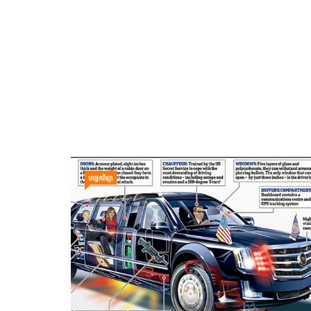
បច្ចេកវិទ្យា