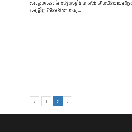
របស់​ប្រទេស​នេះ​ក៏​មាន​​ឥទ្ធិពល​ខ្លាំង​ណាស់​ដែរ​ ​ហើយ​បើ​និយាយ​​អំពី​ទ្រព
សម្បត្តិ​វិញ​​ ​​​​ក៏​មិន​អន់​ដែរ​។ ខាង​ក្...
‹
1
2
›