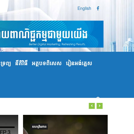
English
្រព្យ
នីតិវិធី
អត្ថបទពិសេស
រៀនអង់គ្លេស
សហគ្រិនភាព
PR