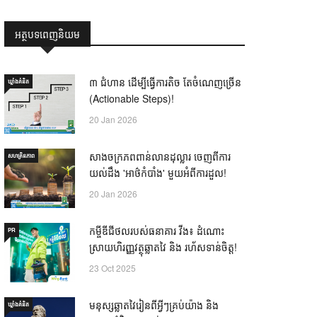
អត្ថបទពេញនិយម
៣ ជំហាន ដើម្បីធ្វើការតិច តែចំណេញច្រើន
ឃ្លាំង​គំនិត
(Actionable Steps)!
20 Jan 2026
សាងចក្រភពពាន់លានដុល្លារ ចេញពីការ
សហគ្រិនភាព
យល់ដឹង 'អាថ៌កំបាំង' មួយអំពីការដួល!
20 Jan 2026
កម្ចីឌីជីថលរបស់ធនាគារ វីង៖ ដំណោះ
PR
ស្រាយហិរញ្ញវត្ថុឆ្លាតវៃ និង រហ័សទាន់ចិត្ត!
23 Oct 2025
មនុស្សឆ្លាតវៃរៀនពីអ្វីៗគ្រប់យ៉ាង និង
ឃ្លាំង​គំនិត