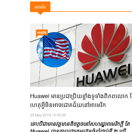
អាមេរិក
សេដ្ឋកិច្ច
Huawei មានប្រជាប្រិយខ្លាំងទូទាំងពិភពលោក 
ហេតុអ្វីមិនអាចជោគជ័យនៅអាមេរិក​
23 May 2019 12:05:00
ទោះ​បី​ជាមាន​វត្ត​មាន​តិច​តួច​នៅ​សហរដ្ឋ​អាមេរិក​ក្តី តែ​
Huawei បានក្លាយ​ជា​ក្រុម​ហ៊ុន​ធំ​លំដាប់​ទី​ ២ លើ​