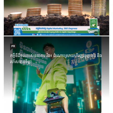
PR
កម្ចីឌីជីថលរបស់ធនាគារ វីង៖ ដំណោះស្រាយហិរញ្ញវត្ថុឆ្លាតវៃ និង
រហ័សទាន់ចិត្ត!