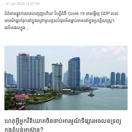
31 Jul 2020 12:07:00
ព័ត៌មាន​ផ្លូវការ​បាន​​បញ្ចេញ​ហើយ! វិបត្តិ​​​ជំងឺ​​ Covid-19 ​បាន​ធ្វើ​ឲ្យ​ GDP របស់​​
អាមេរិក​ធ្លាក់​ចុះ​​​នៅ​ក្នុង​អត្រា​មួយ​ខ្ពស់​បំផុត​មិន​ធ្លាប់​មាន​​នៅ​ក្នុង​ប្រវត្តិសាស្ត្រ។
ផលិតផល​ក្នុង...
ហេតុអ្វី​អ្នក​វិនិយោគ​ចិនចាប់អារម្មណ៍​​ទីផ្សារ​អចលនទ្រព្យ​​
ក្នុង​តំបន់​អាស៊ាន?​