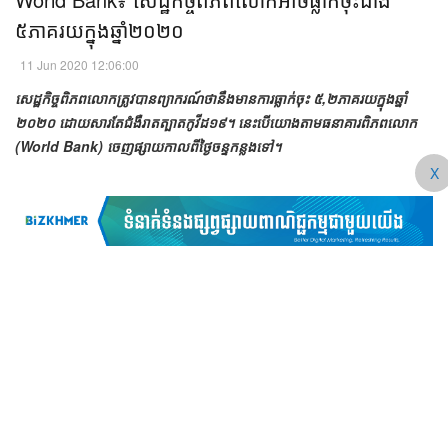
៥ភាគរយក្នុងឆ្នាំ២០២០​
11 Jun 2020 12:06:00
សេដ្ឋកិច្ចពិភពលោកត្រូវបានព្យាករណ៍ថានឹងមានការធ្លាក់ចុះ ៥,២ភាគរយក្នុងឆ្នាំ
២០២០ ដោយសារតែជំងឺរាតត្បាតកូវីដ១៩។ នេះបើយោងតាមធនាគារពិភពលោក
(World Bank) ចេញផ្សាយកាលពីថ្ងៃចន្ទកន្លងទៅ។
X