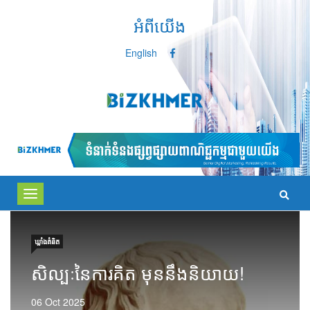
អំពីយើង
English
Toggle
navigation
ឃ្លាំង​គំនិត
សិល្បៈនៃការគិត មុននឹងនិយាយ!
06 Oct 2025