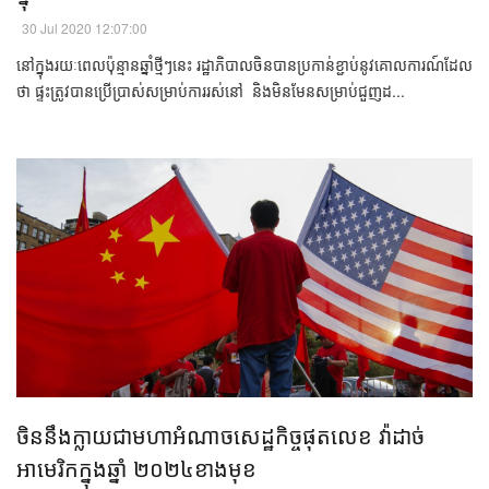
30 Jul 2020 12:07:00
នៅ​ក្នុង​រយៈពេល​ប៉ុន្មាន​ឆ្នាំ​ថ្មីៗ​នេះ​ រដ្ឋាភិបាល​ចិន​បាន​ប្រកាន់ខ្ជាប់​នូវ​គោលការណ៍​ដែល​
ថា ផ្ទះ​ត្រូវ​បាន​ប្រើប្រាស់​សម្រាប់​ការ​រស់នៅ និង​មិនមែន​សម្រាប់​ជួញដ...
ចិននឹង​ក្លាយ​ជា​មហាអំណាច​សេដ្ឋកិច្ច​ផុតលេខ វ៉ាដាច់
អាមេរិក​ក្នុងឆ្នាំ ២០២៤ខាងមុខ​