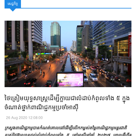
សេដ្ឋកិច្ច
ថៃត្រៀមយុទ្ធសាស្រ្តដើម្បីក្លាយជាលំដាប់កំពូលទាំង ៥ ក្នុង
ចំណាត់ថ្នាក់ពាណិជ្ជកម្មប្រចាំអាស៊ី​
26 Aug 2020 12:08:00
ក្រសួងពាណិជ្ជកម្មបានកំណត់គោលដៅដើម្បីលើកកម្ពស់តម្លៃពាណិជ្ជកម្មអន្តរជាតិ
របស់ថៃឱ្យឈានដល់លំដាប់កំពូលទាំង ៥ នៅអាស៊ីនៅឆ្នាំ ២០២៧ ពោល​គឺ​កើន