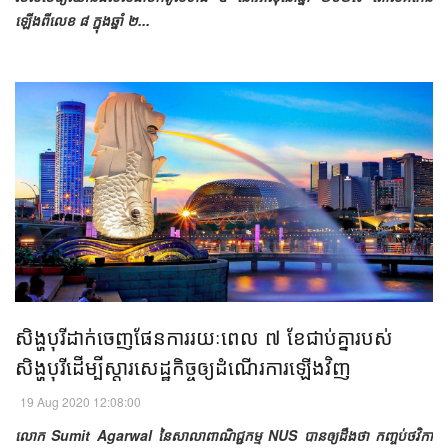
ឡើងពីលេខ ៨ ក្នុងឆ្នាំ ២...
សិង្ហបុរីដាក់ចេញផែនការរយៈពេល ៧ ខែជាប់គ្នារបស់
សិង្ហបុរីដើម្បីស្តារសេដ្ឋកិច្ចឲ្យដំណើរការឡើងវិញ​
19 Aug 2020 12:08:00
លោក Sumit Agarwal នៃសាលាពាណិជ្ជកម្ម NUS បានឲ្យដឹងថា កញ្ចប់ថវិកា