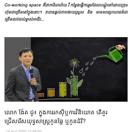
Co-working space គឺជាការិយាល័យ រឺ កន្លែងធ្វើការរួមដែលបណ្តុំទៅដោយក្រុម
ហ៊ុនជាច្រើននៅក្នុងនោះ។ វាបានផ្តល់ភាពងាយស្រួល និង មានសារប្រយោជន៍ជា
ច្រើនដល់ដល់ម្ចាស់អាជីវ...
លោក ង៉ែត ជូ៖ ក្នុងការរកស៊ីឬការវិនិយោគ តើគួរ
ជ្រើសរើសយុទ្ធសាស្ត្រកូនឆ្កែ ឬកូនដំរី?​
14 Aug 2020 12:08:00