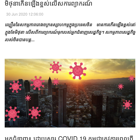
មិថុនាកើនឡើងខ្ពស់លើសការព្យាករណ៍​
30 Jun 2020 12:06:00
ល្បឿននៃសកម្មភាពរោងចក្រឧស្សាហកម្មក្នុងប្រទេសចិន មានការកើនឡើងខ្ពស់នៅ
ក្នុងខែមិថុនា លើសពីការព្យាករណ៍ទុករបស់អ្នកជំនាញសេដ្ឋកិច្ច។ សកម្មភាពសេដ្ឋកិច្ច
របស់ចិនបានបន្ត...
អ្នក​ជំនាញ​៖ ដោយសារ COVID 19 កម្ពុជាត្រូវការពេលពី