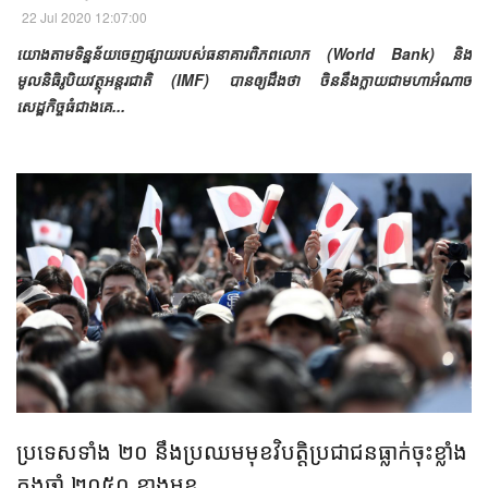
22 Jul 2020 12:07:00
យោង​តាម​ទិន្នន័យ​ចេញផ្សាយ​​របស់​​ធនាគារ​ពិភពលោក (World Bank) និង
មូលនិធិ​រូបិយវត្ថុ​​អន្តរជាតិ (IMF) បាន​ឲ្យ​ដឹង​ថា​ ចិននឹងក្លាយជាមហាអំណាច​
សេដ្ឋកិច្ចធំជាងគេ...
ប្រទេស​​ទាំង​ ២០ នឹងប្រឈមមុខវិបត្តិ​ប្រជាជន​ធ្លាក់​ចុះខ្លាំង​​​​
ក្នុង​ឆ្នាំ ២០៥០ ខាងមុខ​