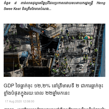
ចំនួន ៨ ពាន់លានដុល្លារសិង្ហបុរីដែលប្រកាសដោយឧបនាយករដ្ឋមន្ត្រី Heng
Swee Keat មិនត្រឹមតែមានបំណង...
GDP ថៃធ្លាក់ចុះ ១២,២% នៅត្រីមាសទី ២ ជាការធ្លាក់ចុះ
ខ្លាំងបំផុតក្នុងរយៈពេល ២២ឆ្នាំមកនេះ​
17 Aug 2020 12:08:00