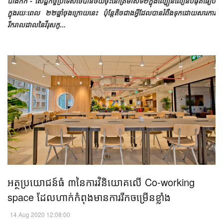
បាងកក - សេដ្ឋកិច្ចប្រទេសថៃបានថយចុះនៅត្រីមាសទី២ក្នុងល្បឿនលឿនបំផុតធៀប
ក្នុងរយៈពេល ២២ឆ្នាំចុងក្រោយនេះ ប៉ុន្តែតិចជាងអ្វីដែលបានរំពឹងទុកដោយសារការ
រីករាលដាលនៃវីរុសកូ...
អត្ថប្រយោជន៍ធំ ៣នៃការវិនិយោគលើ Co-working
space ដែលហាក់កំពុងមានការរីកចម្រើនខ្លាំង​
14 Aug 2020 12:08:00