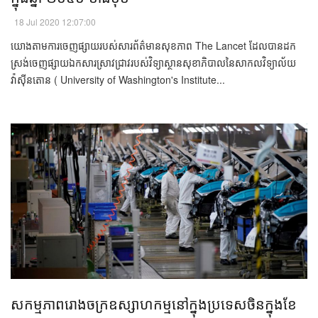
18 Jul 2020 12:07:00
យោង​តាម​​ការ​ចេញផ្សាយ​របស់​សារព័ត៌មាន​សុខភាព ​​The Lancet ​ដែល​បាន​​ដក
ស្រង់​ចេញផ្សាយ​​ឯកសារ​ស្រាវជ្រាវ​របស់​វិទ្យាស្ថាន​សុខាភិបាល​នៃ​សាកលវិទ្យាល័យ​
វ៉ាស៊ីនតោន ( University of Washington's Institute...
សកម្មភាពរោងចក្រឧស្សាហកម្មនៅក្នុងប្រទេសចិនក្នុងខែ