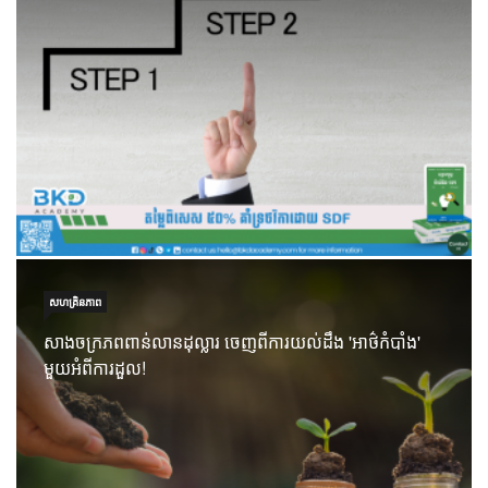
សហគ្រិនភាព
សាងចក្រភពពាន់លានដុល្លារ ចេញពីការយល់ដឹង 'អាថ៌កំបាំង'
មួយអំពីការដួល!