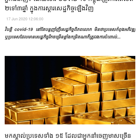
២ទៅ៣ឆ្នាំ ក្នុងការស្តារសេដ្ឋកិច្ចឡើងវិញ​
17 Jun 2020 12:06:00
វិបត្តិ covid-19 នៅតែបន្តញាំញីសេដ្ឋកិច្ចពិភពលោក មិន​ថា​ប្រទេស​កំពុង​អភិ​វឌ្ឍ
ឬ​ប្រទេស​ដែល​មាន​សេដ្ឋកិច្ច​រីក​ចម្រើន​ខ្លាំង​កម្រិតណា​ក៏​ត្រូវ​រង​ការ​ប៉ះពាល់​...
មក​ស្គាល់​ប្រទេស​ទាំង ១៥ ដែលជា​អ្នក​នាំ​ចេញ​មាស​ច្រើន