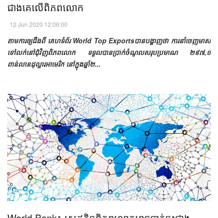
ជាង​គេ​លើ​ពិភពលោក​​
12 Jun 2020 12:06:00
តាមការឲ្យដឹងពី គេហទំព័រ World Top Exportsបានបង្ហាញថា ការនាំចេញមាស
ទៅលក់នៅជុំវិញពិភពលោក ទទួលបានប្រាក់ចំណូលសរុបប្រមាណ ២៩៧,១
ពាន់លានដុល្លារអាមេរិក នៅក្នុងឆ្នាំ២...
World Bank៖ សេដ្ឋកិច្ចពិភពលោកអាចធ្លាក់ចុះជាង