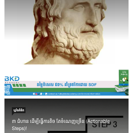
ឃ្លាំង​គំនិត
៣ ជំហាន ដើម្បីធ្វើការតិច តែចំណេញច្រើន (Actionable
Steps)!