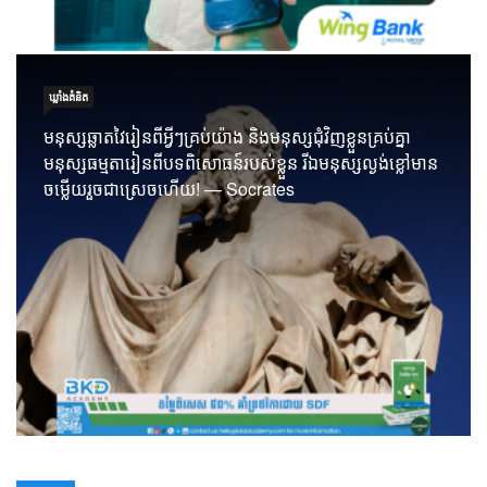
ឃ្លាំង​គំនិត
មនុស្សឆ្លាតវៃរៀនពីអ្វីៗគ្រប់យ៉ាង និងមនុស្សជុំវិញខ្លួនគ្រប់គ្នា
មនុស្សធម្មតារៀនពីបទពិសោធន៍របស់ខ្លួន រីឯមនុស្សល្ងង់ខ្លៅមាន
ចម្លើយរួចជាស្រេចហើយ! — Socrates