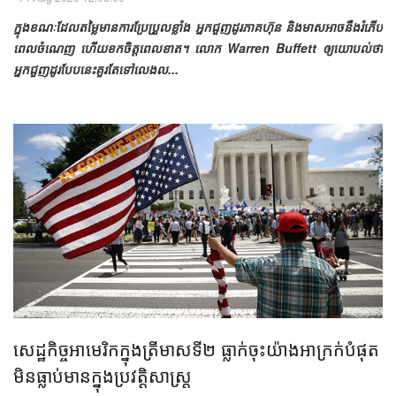
ក្នុងខណៈដែលតម្លៃមានការប្រែប្រួលខ្លាំង អ្នកជួញដូរភាគហ៊ុន និងមាសអាចនឹងរំភើប
ពេលចំណេញ ហើយខកចិត្តពេលខាត។ លោក Warren Buffett ឲ្យយោបល់ថា
អ្នកជួញដូរបែបនេះគួរតែទៅលេងល...
សេដ្ឋកិច្ច​អាមេរិកក្នុងត្រីមាសទី២ ​ធ្លាក់​ចុះ​​យ៉ាង​អាក្រក់​បំផុត​
មិន​ធ្លាប់​មានក្នុង​ប្រវត្តិសាស្ត្រ​