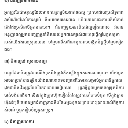
២) ជំនាញទំនាក់ទំនង
អ្នកត្រូវតែជាមនុស្ស​ដែល​មាន​ការ​ប្រាស្រ័យទាក់ទងល្អ ប្រកបដោយប្រសិទ្ធភាព
វា​សំដៅទៅដល់ការស្តាប់ និងអាចសរសេរបាន ហើយភាសារាងកាយក៏សំខាន់
ផងដែរប្រសិន​បើ​អ្នក​អាច​ចេះ​។ ជំនាញមួយនេះពិតជាល្អខាំ្លងណាស់ វាបាន
អនុញ្ញាតឲ្យអ្នកបញ្ចេញនូវគំនិតរបស់អ្នកបានច្បាស់ជាហេតុធ្វើឲ្យដៃគូសន្ទនា
របស់យើងងាយស្រួលយល់ បន្ថែមលើសពីនេះអ្នកអាចបង្កើតមិត្តថ្មីបន្ថែមទៀត​
ផង​។
៣) ​ជំនាញដោះស្រាយបញ្ហា
បញ្ហាដែលមិនត្រូវបានរំពឹ​ងទុកនឹងត្រូវកើតឡើងក្នុងការងារណាមួយ។ បើថាអ្នក
អាចរកប្រាក់បានច្រើនយ៉ាងណានោះទេបញ្ហានៅតែមានសម្រាប់អ្នកជានិច្ចកាល
ដូចជាមិនដឹងត្រូវបែងចែកវាដោយរបៀបណា ត្រូវធ្វើដូចម្តេចគេចឲ្យផុតពីការ
បាត់បង់ជាដើម។ បើនៅក្នុងក្រុមហ៊ុនទៀតរឹតតែត្រូវការចាំបាច់បំផុត បើក្នុងក្រុម
ហ៊ុនធំៗគឺគេមានអ្នកជំនាញខាងនឹងតែងម្តងទុកសម្រាប់ដោះស្រាយរាល់កិច្ចការ
សំខាន់ ឬអ្នករៀបចំយុទ្ធសាស្រ្ត។
៤) ជំនាញសហការ