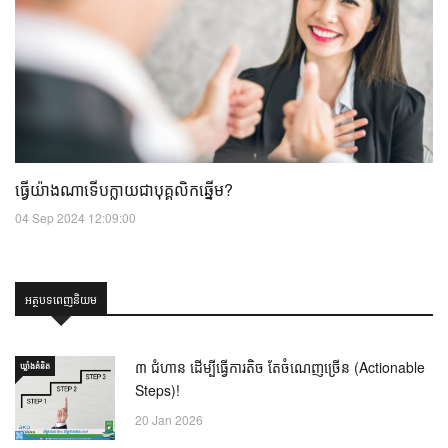
ធ្វើយ៉ាងណាទើបក្លាយជាបុគ្គលិកឆ្នើម?
04 Sep 2024 12:09:00
អត្ថបទពេញនិយម
៣ ជំហាន ដើម្បីធ្វើការតិច តែចំណេញច្រើន (Actionable
ឃ្លាំង​គំនិត
Steps)!
20 Jan 2026