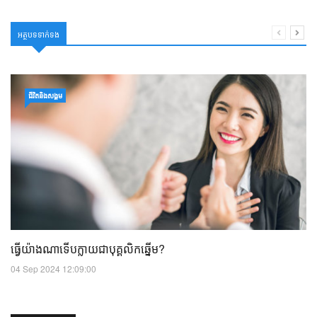
អត្ថបទទាក់ទង
ជីវិតនិងសង្គម
ធ្វើយ៉ាងណាទើបក្លាយជាបុគ្គលិកឆ្នើម?
04 Sep 2024 12:09:00