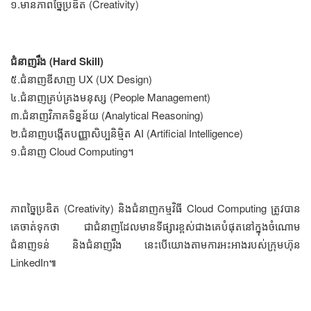
១.មាន​ភាព​ច្នៃប្រឌិត (Creativity)
ជំនាញ​រឹង (Hard Skill)
៥.ជំនាញ​ឌីសាញ UX (UX Design)
៤.ជំនាញ​គ្រប់គ្រង​មនុស្ស (People Management)
៣.ជំនាញ​វិភាគ​ទិន្នន័យ (Analytical Reasoning)
២.ជំនាញ​បង្កើត​បញ្ញា​សិប្បនិម្មិត AI (Artificial Intelligence)
​​១.ជំនាញ​ Cloud Computing។
ភាព​ច្នៃប្រឌិត (Creativity) និង​ជំនាញ​កម្មវិធី Cloud Computing ត្រូវ​បាន​
គេ​ចាត់​ទុក​ថា ជា​ជំនាញ​ដែល​មាន​ទីផ្សារ​ខ្ពស់​ជាងគេ​​បំផុត​នៅ​ក្នុង​ចំណោម​
ជំនាញ​ទន់ និង​ជំនាញ​រឹង នេះ​បើ​យោង​តាម​ការ​អះអាង​របស់​ក្រុមហ៊ុន
LinkedIn៕