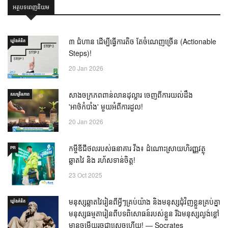
អត្ថបទពេញនិយម
៣ ជំហាន ដើម្បីធ្វើការតិច តែចំណេញច្រើន (Actionable
ឃ្លាំង​គំនិត
Steps)!
20 Jan 2026
សាងចក្រភពពាន់លានដុល្លារ ចេញពីការយល់ដឹង
សហគ្រិនភាព
'អាថ៌កំបាំង' មួយអំពីការដួល!
20 Jan 2026
កម្ចីឌីជីថលរបស់ធនាគារ វីង៖ ដំណោះស្រាយហិរញ្ញវត្ថុ
PR
ឆ្លាតវៃ និង រហ័សទាន់ចិត្ត!
23 Oct 2025
មនុស្សឆ្លាតវៃរៀនពីអ្វីៗគ្រប់យ៉ាង និងមនុស្សជុំវិញខ្លួនគ្រប់គ្នា
ឃ្លាំង​គំនិត
មនុស្សធម្មតារៀនពីបទពិសោធន៍របស់ខ្លួន រីឯមនុស្សល្ងង់ខ្លៅ
មានចម្លើយរួចជាស្រេចហើយ! — Socrates