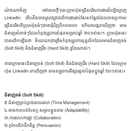
យ៉ាងណាមិញ នៅ​ពេល​ថ្មីៗ​នេះ​ក្រុមហ៊ុន​ជ្រើសរើស​ការងារ​ដ៏​ល្បីល្បាញ
LinkedIn ទើប​នឹង​បាន​ស្រាវជ្រាវ​​​លើ​ការងារ​រាប់​សែន​កន្លែង​ដែល​បាន​ប្រកាស​
ជ្រើសរើស​​ពី​ក្រុមហ៊ុន​ធំៗ​នានា​ជុំវិញ​ពិភពលោក ហើយ​សង្កេត​ឃើញ​ថា​ មាន​
ជំនាញ​សំខាន់ៗ​​​ដែល​​កំពុង​ត្រូវ​ការ​បំផុត​សម្រាប់​ឆ្នាំ ២០១៩​នេះ។ ក្រុមហ៊ុន​នេះ​
បាន​​លើកឡើង​ថា និយោជក​ជា​ច្រើន​កំពុង​​ត្រូវ​ការ​បុគ្គលិក​ដែល​មាន​ជំនាញ​ទន់
(Soft Skill) និង​ជំនាញ​រឹង (Hard Skill) ​ខ្លាំង​ណាស់។
ខាងក្រោម​នេះ​ជំនាញ​ទន់ (Soft Skill) និង​ជំនាញ​រឹង (Hard Skill) ​​ដែល​ក្រុម
ហ៊ុន LinkedIn រក​ឃើញ​ថា មាន​តម្រូវការ​ទីផ្សារ​ខ្ពស់​បំផុត​ក្នុង​ឆ្នាំ ២០១៩​នេះ៖
ជំនាញ​ទន់ (Soft Skill)
៥.ជំនាញ​គ្រប់គ្រង​ពេលវេលា (Time Management)
៤.មាន​ភាព​​​បត់បែន​ឬ សម្រប​ខ្លួន​បាន​ (Adaptability)
៣.ការ​សហការ​គ្នា (Collaboration)
២.ពូកែ​​លើកទឹកចិត្ត (Persuasion)