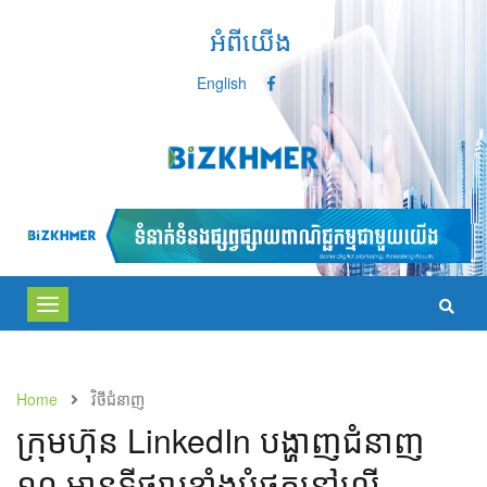
អំពីយើង
English
Toggle
navigation
Home
វិថីជំនាញ
ក្រុមហ៊ុន LinkedIn បង្ហាញ​ជំនាញ​
១០ មានទីផ្សារ​ខ្លាំង​បំផុត​នៅ​លើ​