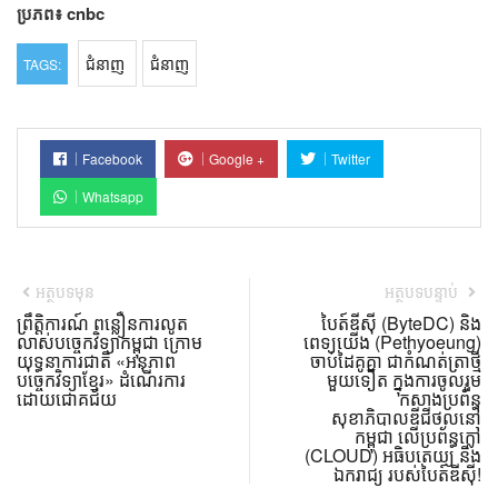
ប្រភព៖ cnbc
ជំនាញ
ជំនាញ
TAGS:
Facebook
Google +
Twitter
Whatsapp
អត្ថបទមុន
អត្ថបទបន្ទាប់
ព្រឹត្តិការណ៍ ពន្លឿនការលូត
បៃត៍ឌីស៊ី (ByteDC) និង
លាស់បច្ចេកវិទ្យាកម្ពុជា ក្រោម
ពេទ្យយើង (Pethyoeung)
យុទ្ធនាការជាតិ «អនុភាព
ចាប់ដៃគូគ្នា ជាកំណត់ត្រាថ្មី
បច្ចេកវិទ្យាខ្មែរ» ដំណើរការ
មួយទៀត ក្នុងការចូលរួម
ដោយជោគជ័យ
កសាងប្រព័ន្ធ
សុខាភិបាលឌីជីថល​នៅ
កម្ពុជា លើប្រព័ន្ធក្លៅ
(CLOUD) អធិបតេយ្យ និង
ឯករាជ្យ របស់បៃត៍ឌីស៊ី!