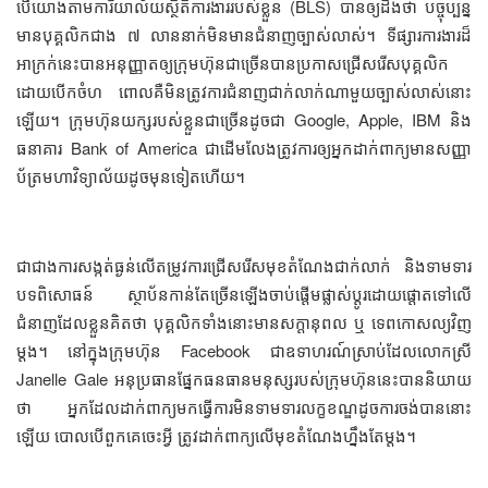
បើ​យោង​តាម​ការិយាល័យ​ស្ថិតិ​ការងារ​​របស់​ខ្លួន (BLS) បាន​ឲ្យ​ដឹង​ថា បច្ចុប្បន្ន​
មាន​បុគ្គលិក​ជាង ៧ លាន​នាក់​​មិន​មាន​ជំនាញ​ច្បាស់លាស់​។ ​ទីផ្សារ​ការងារ​ដ៏​​
អាក្រក់​នេះ​បាន​​អនុញ្ញាត​ឲ្យ​ក្រុមហ៊ុន​ជា​ច្រើន​បាន​ប្រកាស​ជ្រើសរើស​បុគ្គលិក​
ដោយ​បើកចំហ ពោល​គឺ​មិន​ត្រូវ​ការ​ជំនាញ​ជាក់លាក់​ណា​មួយ​ច្បាស់លាស់​នោះ​
ឡើយ​។ ក្រុមហ៊ុន​យក្ស​របស់​ខ្លួន​​ជា​ច្រើន​ដូចជា Google, Apple, IBM និង​
ធនាគារ Bank of America ជាដើម​លែង​ត្រូវការ​​ឲ្យ​អ្នក​ដាក់ពាក្យ​មាន​សញ្ញា
ប័ត្រ​មហាវិទ្យាល័យ​ដូចមុន​ទៀត​ហើយ។
ជាជាង​ការ​សង្កត់ធ្ងន់​លើ​​តម្រូវ​​ការ​ជ្រើសរើស​មុខតំណែង​ជាក់លាក់ និង​ទាមទារ​
បទពិសោធន៍ ​ ស្ថាប័ន​​កាន់តែ​ច្រើន​ឡើង​ចាប់​ផ្តើម​ផ្លាស់ប្ដូរ​​ដោយ​ផ្ដោត​ទៅ​លើ​
ជំនាញ​ដែល​ខ្លួន​គិត​ថា ​បុគ្គលិក​​​ទាំង​នោះ​មាន​សក្ដានុពល ឬ ទេពកោសល្យ​វិញ​
ម្តង។ នៅ​ក្នុង​​ក្រុមហ៊ុន Facebook ជា​ឧទាហរណ៍​ស្រាប់​ដែល​លោក​ស្រី
Janelle Gale អនុ​ប្រធាន​ផ្នែក​ធនធាន​មនុស្ស​របស់​​ក្រុមហ៊ុន​នេះ​បាន​​និយាយ​
ថា ​អ្នក​ដែល​ដាក់​ពាក្យ​​មក​ធ្វើ​ការ​មិន​ទាមទារ​លក្ខខណ្ឌ​ដូច​ការ​ចង់បាន​នោះ​
ឡើយ បោល​បើ​ពួកគេ​ចេះ​អ្វី​ ត្រូវ​ដាក់​ពាក្យ​លើ​មុខ​តំណែង​ហ្នឹង​តែម្តង។