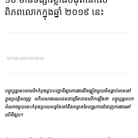
ពិភពលោក​ក្នុង​ឆ្នាំ ២០១៩ នេះ​
09 Feb 2020 02:02:25
បច្ចុប្បន្ន​​នេះ​​អាមេរិក​កំពុង​ជួប​បញ្ហា​​​ទីផ្សារ​ការងារ​ដ៏​​ចង្អៀត​មួយ​មិន​ធ្លាប់​មាន​នៅ​
ក្នុង​ប្រវត្តិសាស្ត្រ​ ហើយ​​សាធារណជន​ជា​ច្រើន​បាន​លើក​ឡើង​ថា បច្ចុប្បន្ន​​មហា
អំណាច​មួយ​នេះ​កំពុង​ប្រឈម​​ខ្លាំង​ទៅ​នឹង​គម្លាត​​នៃ​​តម្រូវការ​ជំនាញ​ការងារ​​នៅ​
លើ​ទីផ្សារ​។