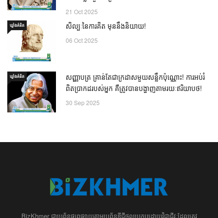
21 Oct 2025
សិល្បៈនៃការគិត មុននឹងនិយាយ!
ឃ្លាំង​គំនិត
06 Oct 2025
សញ្ញាបត្រ គ្រាន់តែជាក្រដាសមួយសន្លឹកប៉ុណ្ណោះ! ការអប់រំ
ឃ្លាំង​គំនិត
ពិតប្រាកដរបស់អ្នក គឺត្រូវបានបង្ហាញតាមរយៈឥរិយាបថ!
30 Sep 2025
BizKhmer ​ជា​​ប្រព័ន្ធ​ផ្សព្វផ្សាយ​តាម​ប្រព័ន្ធ​ឌីជីថល​​​ប្រកប​ដោយ​វិជ្ជាជីវៈ​ដែល​​​ត្រូវ​