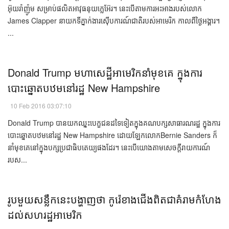
អ៊ុយរ៉ាញ៉ូម ​សម្រាប់​​ផលិត​អាវុធ​នុយក្លេអ៊ែរ​។ នេះ​បើ​តាម​ការ​អះអាង​របស់​លោក​
James Clapper ​នាយក​ទីភ្នាក់ងារ​ស៊ើបការណ៍​​ជាតិ​របស់​អាមេរិក​ កាល​ពី​ថ្ងៃ​អង្គារ​។ ​
...
​​​Donald Trump ​មហាសេដ្ឋី​អាមេរិក​​​​​​នាំ​មុខ​គេ​ ក្នុងការ​
បោះឆ្នោត​បឋម​នៅ​រដ្ឋ​​ New Hampshire ​​​​
10 Feb 2016 03:07:10
Donald Trump ​បាន​យក​ឈ្នះ​​​​​បេក្ខជន​ដទៃ​ទៀត​​ក្នុង​​គណបក្ស​សាធារណរដ្ឋ​​​​ ​​​ក្នុង​ការ​
បោះ​ឆ្នោត​​បឋម​​នៅ​រដ្ឋ​ ​New Hampshire ​​​ដោយ​ឡែក​​លោកBernie Sanders ​ក៏​
នាំ​មុខ​គេ​នៅ​ក្នុង​បក្ស​ប្រជាធិបតេយ្យ​ផង​ដែរ​។ ​នេះ​បើ​យោង​តាម​សេចក្ដី​រាយ​ការណ៍​​​
របស...
​រូប​មួយ​សន្លឹក​នេះ​បង្ហាញ​ថា​ ​កូរ៉េខាងជើង​ពិត​ជា​គំរាមកំហែង​
ដល់​សហរដ្ឋ​​អាមេរិក​​