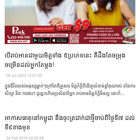
​​បើ​រាប់​​អាន​ជា​មួយ​មិត្ត​ទាំង​​ ៥ប្រភេទ​នេះ ​គឺ​ដឹង​តែ​​​ចម្រុង
ចម្រើន​ដល់​អ្នក​តែ​ម្ដង!​​
08 Jul 2023 12:07:00
ក្នុង​ជីវិត​របស់​មនុស្ស​ម្នាក់ៗ​ក្រៅ​តែ​ពី​គ្រួសារ ​​មិត្តភ័ក្ដិ​គឺ​ដើរតួ​សំខាន់​ខ្លាំង​ណាស់​​​ ​ទាំង​ការ​
សិក្សា ​​និង ​ការងារ​។ ​​ដូច្នេះ​ហើយ​ប្រសិនបើ​អ្នក ​រាប់​អាន​មិត្តភ័ក្ដិ​មិន​​ល្អ ​នោះ​ក៏​​...
​​អាកាស​ធាតុ​​នៅ​​កម្ពុជា ​នឹង​ចុះ​ត្រជាក់​​ជាថ្មី​ចាប់​ពី​ថ្ងៃ​ទី​​៧ ​ដល់​
​ទី​៩​ខាង​មុខ​​​
04 Feb 2016 02:25:28