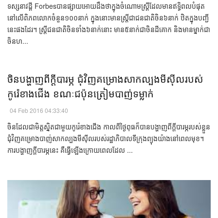
ទស្សនាវដ្ដី Forbes​បាន​ផ្សាយ​អោយ​ដឹង​ថា​ក្នុង​ចំណោម​ស្រ្តី​ដែល​មាន​ឥទ្ធិពល​បំផុត​
នៅ​លើ​ពិភពលោក​ចំនួន​១០០នាក់ ក្នុង​នោះ​មាន​ស្ត្រី​ជា​ជនជាតិ​ចិន​៦​នាក់ ឋិត​ក្នុង​បញ្ជី​
នេះ​ផង​ដែរ។ ស្រ្តីជនជាតិចិនទាំង៦នាក់នោះ មាន៥នាក់ជាចិនដីគោក និង​មាន​ម្នាក់​ជា​
ចិន​ហ...
​​​ចិន​បង្ហាញ​ពី​ក្ដី​បារម្ភ​ ​ជុំវិញ​​គម្រោង​សាកល្បង​មីស៊ីល​របស់​
កូរ៉េខាងជើង ​ខណៈ​ជប៉ុន​ត្រៀម​បាញ់​ទម្លាក់​​
04 Feb 2016 04:33:40
ចិន​ដែល​ជា​មិត្ត​ស្និត​ជា​មួយ​​កូរ៉េខាងជើង​ កាល​ពី​ថ្ងៃ​ពុធ​​​​ក៏​​បាន​បង្ហាញ​ពី​ក្ដី​​បារម្ភ​របស់​ខ្លួន
​ជុំវិញ​គម្រោង​បាញ់​សាកល្បង​មីស៊ីល​របស់​រដ្ឋាភិបាល​ទីក្រុង​ព្យុងយ៉ាង​នៅ​ពេល​មុខ​។ ​​​
ការ​បង្ហាញ​ក្ដី​បារម្ភ​នេះ ​គឺ​ធ្វើ​ឡើង​ក្រោយ​ពេល​ដែល ​​​​​...