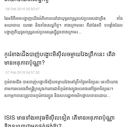
08 Feb 2016 00:50:47
ផែន​ទី​គឺ​អាច​បង្ហាញ​យើង​អំពី​​គោលដៅ​ជា​​យុទ្ធសាស្ត្រ​របស់​ប្រទេស​ជា​ច្រើន​ ទាំង​
នយោបាយ​ ​យោធា​ និង​ទាំង​សេដ្ឋកិច្ច។ ​ខាង​ក្រោម​នេះ​ គឺ​ជា​ផែន​ទី​ ១០​ផ្ទាំង​ដែល​
បង្ហាញ​ពី​យុទ្ធសាស្ត្រ​របស់ប្រទេស​រុស្ស៊ី​ដូច​ខាង​ក្រោម៖...
កូរ៉េខាងជើង​បាញ់​បង្ហោះ​មីស៊ីល​​ចម្ងាយ​វែង​ព្រឹក​នេះ​​ តើ​​វា​
មាន​អនុភាព​ប៉ុណ្ណា?​
07 Feb 2016 04:57:32
កូរ៉េខាងជើង​ បាន​បាញ់​បង្ហោះ​​មីស៊ីល​ចម្ងាយ​វែង​​នៅ​ព្រឹក​ថ្ងៃ​អាទិត្យ​នេះ​​ នេះ​បើ​យោង​
តាម​ការ​អះអាង​ពី​​មន្ត្រី​ក្រសួង​ការពារ​ជាតិ​កូរ៉េខាងត្បូង​អះអាង​​នៅ​ថ្ងៃ​អាទិត្យ​នេះ។ ​
សកម្មភាព​នេះ​ត្រូវ​បាន​កូរ៉េខាងត្បូង​ ​និង​សហរដ្ឋ​អាមេរិក​ថ្កោល​​ទោស​​ដោយ​...
​ISIS ​មាន​ទាំង​អាវុធ​មីស៊ីល​ទៀត​ ​តើ​មាន​អនុភាព​ប៉ុណ្ណា​
និង​នរណា​ជា​អ្នក​ផ្គត់ផ្គង់​​ឱ្យ? ​​