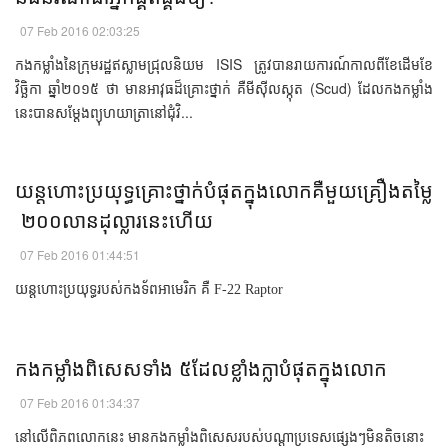
07 Feb 2016 02:03:25
កង​កម្លាំង​នៃ​ក្រុម​រដ្ឋ​​ឥស្លាម​ជ្រុល​និយម​ ISIS ​ត្រូវ​បាន​រាយការណ៍​​កាល​ពី​ខែ​ដើម​ខែ​
វិច្ឆិកា​ ​ឆ្នាំ​២០១៥​ ថា​ ​មាន​អាវុធ​ដ៏​គ្រោះថ្នាក់​ គឺ​មីស៊ីល​​ស្កុត​ (Scud) ដែល​កង​កម្លាំង​
នេះ​បាន​​សម្ដែង​ព្យុហយាត្រា​នៅ​ជុំវិ...
​យន្តហោះ​ប្រយុទ្ធ​​​គ្រោះ​ថ្នាក់​បំផុត​ក្នុង​លោក​​​គឺ​មួយ​គ្រឿង​តម្លៃ​
​ ២០០​លាន​ដុល្លារ​នេះ​ហើយ​​
07 Feb 2016 01:44:51
យន្តហោះ​ប្រយុទ្ធ​​​របស់​កង​ទ័ព​អាមេរិក​​ គឺ​
F-22 Raptor
​កង​កម្លាំង​​ពិសេស​ទាំង​ ៥​​ដែល​ខ្លាំង​ក្លា​បំផុត​ក្នុង​លោក​​
07 Feb 2016 01:34:37
នៅ​លើ​ពិភពលោក​​នេះ​ មាន​កង​កម្លាំង​​ពិសេស​​​របស់​បណ្ដា​ប្រទេស​ផ្សេង​ៗ​មិន​តិច​​នោះ​