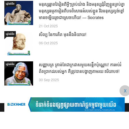
មនុស្សឆ្លាតវៃរៀនពីអ្វីៗគ្រប់យ៉ាង និងមនុស្សជុំវិញខ្លួនគ្រប់គ្នា
ឃ្លាំង​គំនិត
មនុស្សធម្មតារៀនពីបទពិសោធន៍របស់ខ្លួន រីឯមនុស្សល្ងង់ខ្លៅ
មានចម្លើយរួចជាស្រេចហើយ! — Socrates
21 Oct 2025
សិល្បៈនៃការគិត មុននឹងនិយាយ!
ឃ្លាំង​គំនិត
06 Oct 2025
សញ្ញាបត្រ គ្រាន់តែជាក្រដាសមួយសន្លឹកប៉ុណ្ណោះ! ការអប់រំ
ឃ្លាំង​គំនិត
ពិតប្រាកដរបស់អ្នក គឺត្រូវបានបង្ហាញតាមរយៈឥរិយាបថ!
30 Sep 2025
X