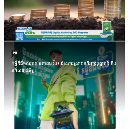
PR
កម្ចីឌីជីថលរបស់ធនាគារ វីង៖ ដំណោះស្រាយហិរញ្ញវត្ថុឆ្លាតវៃ និង
រហ័សទាន់ចិត្ត!