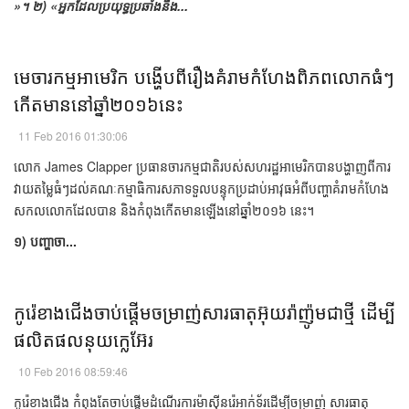
»។
២) ​«​អ្នក​ដែល​ប្រយុទ្ធ​ប្រឆាំង​នឹង​...
​មេ​ចារកម្ម​អាមេរិក​ បង្ហើប​ពី​​រឿង​គំរាមកំហែង​ពិភពលោក​ធំ​ៗ
កើត​មាន​នៅ​​​ឆ្នាំ​​២០១៦​​​​​នេះ​​
11 Feb 2016 01:30:06
លោក​ James Clapper ​​ប្រធាន​ចារកម្ម​ជាតិ​របស់​សហរដ្ឋ​អាមេរិក​បាន​បង្ហាញ​ពី​ការ​
វាយ​តម្លៃ​​ធំ​ៗ​ដល់​គណៈកម្មាធិការ​​​សភា​ទទួល​បន្ទុក​​ប្រដាប់​អាវុធ​​អំពី​បញ្ហា​គំរាមកំហែង​
សកល​លោក​ដែល​បាន​ និង​កំពុង​កើត​មាន​ឡើង​នៅ​ឆ្នាំ​២០១៦ នេះ។
១) ​បញ្ហា​ចា...
​កូរ៉េខាងជើង​ចាប់​ផ្ដើម​​ចម្រាញ់​សារធាតុ​អ៊ុយរ៉ាញ៉ូម​​​ជា​ថ្មី​ ​ដើម្បី​
ផលិតផល​នុយក្លេអ៊ែរ​​
10 Feb 2016 08:59:46
កូរ៉េខាងជើង​ ​កំពុង​តែ​ចាប់​ផ្ដើម​ដំណើរ​ការ​ម៉ាស៊ីន​រ៉េអាក់ទ័រ​ដើម្បី​ចម្រាញ់​ ​សារធាតុ​