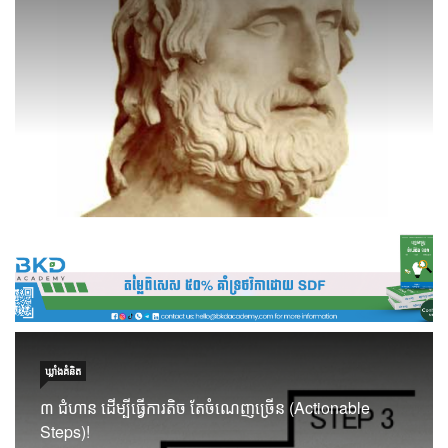
ឃ្លាំង​គំនិត
៣ ជំហាន ដើម្បីធ្វើការតិច តែចំណេញច្រើន (Actionable
Steps)!