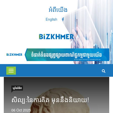
អំពីយើង
English
Toggle
navigation
ឃ្លាំង​គំនិត
សិល្បៈនៃការគិត មុននឹងនិយាយ!
06 Oct 2025