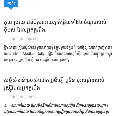
សេដ្ឋកិច្ច
គុណ​ប្រយោជន៍ដ៏​គួរ​អោយ​ភ្ញាក់​ផ្អើល​ទាំង៦ ចំណុច​របស់​​
ខ្ទឹម​ស​ ដែល​អ្នក​គួរ​ដឹង​​​
11 Feb 2016 08:56:15
ខ្ទឹមស ​​ជា​គ្រឿង​ផ្សំ​សំខាន់​មួយ​នៅ​ក្នុង​មុខ​ម្ហូប​មួយ​ចំនួន​ ដែល​​​ធ្វើ​ឲ្យ​រសជាតិ​​​​ឆ្ងាញ់មាត់​។
យោង​ទៅ​តាម ​Medical Daily ​គ្រឿង​​ហឹរ​​មាន​សារធាតុ​ចិញ្ចឹម​ខ្ពស់​ហើយ​​ផ្ទុក​នូវ​កាឡូរី​​
តិច​តួច។​​​ដូច្នេះ​ហើយ ​ខ្ទឹមស​ ​មិន​ត្រឹម​តែ​មាន​តួនាទី​ធ្វ...
​សម្ដី​សំខាន់ៗ​របស់​លោក​ ​វ្លាឌីមៀ​ ពូទីន ​​​បុរស​ខ្លាំង​របស់​
រុស្ស៊ី​​ដែល​អ្នក​គួរ​ដឹង​​​
11 Feb 2016 02:40:39
១) ​​​«​នរណា​ក៏​ដោយ ​ដែល​មិន​នឹករលឹក​​​សហភាពសូវៀត​ ​គឺ​ជា​មនុស្ស​​​គ្មាន​​​បេះដូង​​។ ​
ប៉ុន្តែ​​នរណា​ក៏​ដោយ ​ដែល​ចង់​ឲ្យ​សហភាព​សូវៀត​ត្រលប់​មក​វិញ​​ ​គឺ​ជា​មនុស្ស​គ្មាន​ខួរ​