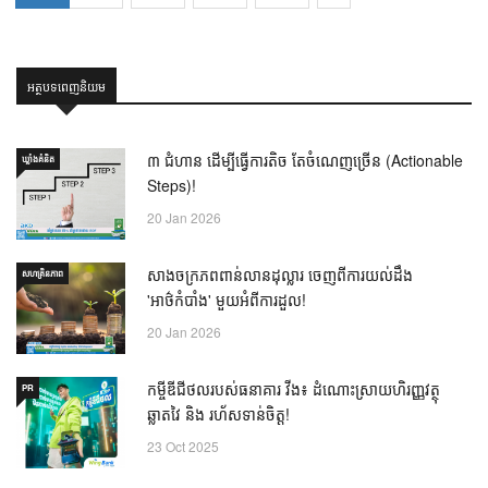
អត្ថបទពេញនិយម
៣ ជំហាន ដើម្បីធ្វើការតិច តែចំណេញច្រើន (Actionable
ឃ្លាំង​គំនិត
Steps)!
20 Jan 2026
សាងចក្រភពពាន់លានដុល្លារ ចេញពីការយល់ដឹង
សហគ្រិនភាព
'អាថ៌កំបាំង' មួយអំពីការដួល!
20 Jan 2026
កម្ចីឌីជីថលរបស់ធនាគារ វីង៖ ដំណោះស្រាយហិរញ្ញវត្ថុ
PR
ឆ្លាតវៃ និង រហ័សទាន់ចិត្ត!
23 Oct 2025