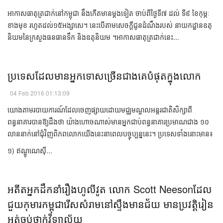
​អាកាស​ធាតុ​ត្រជាក់​នៅ​កម្ពុជា ​នឹង​​​កើត​មាន​ម្ដង​ទៀត​ ​​​ចាប់​ពី​ថ្ងៃ​ទី​​៧ ​ដល់​ ​ទី​៩ ខែ​កុម្ភៈ​
ខាង​មុខ ​​​រហូត​ដល់​១៥​អង្សាសេ​​​។ ​នេះ​បើ​តាម​​សេចក្ដី​ជូន​ដំណឹង​របស់​ ​នាយកដ្ឋាន​ឧតុ
និយម​​នៃ​ក្រសួង​ធនធាន​ទឹក និង​ឧតុនិយម ។ ​អាកាស​ធាតុ​ត្រជាក់​នេះ...
​ប្រទេស​​ដែល​មាន​​អ្នក​ទោស​ច្រើន​ជាង​គេ​បំផុត​​​​​ក្នុង​លោក​​
04 Feb 2016 01:13:09
​​យោង​តាម​របាយការណ៍​ដែល​ចេញ​ផ្សាយ​ដោយ​​មជ្ឈមណ្ឌល​អន្តរជាតិ​សិក្សា​ពី​
ពន្ធនាគារ​​បាន​ឱ្យ​ដឹងថា​ ​យ៉ាង​ហោច​ណាស់​មាន​​​​អ្នក​ជាប់​ពន្ធនាគារ​ប្រមាណ​ជាង ១០​
លាន​នាក់​នៅ​ជុំវិញ​ពិភពលោក​យើង​នេះ​នា​​ពេល​បច្ចុប្បន្ន​នេះ។ ​ប្រទេស​ទាំង​នោះ​មាន៖
១) ឥណ្ឌូណេស៊ី​...
អតីត​អ្នក​ដឹកនាំ​រឿង​ហូលីវូត ​លោក​ ​Scott Neeson​ដែល​
ជួយ​កុមារ​កម្ពុជា​​រើស​សំរាម​នៅ​ស្ទឹងមានជ័យ​ មាន​ប្រវត្តិ​រៀន​
អត់​ចប់​ថ្នាក់​វិទ្យាល័យ​