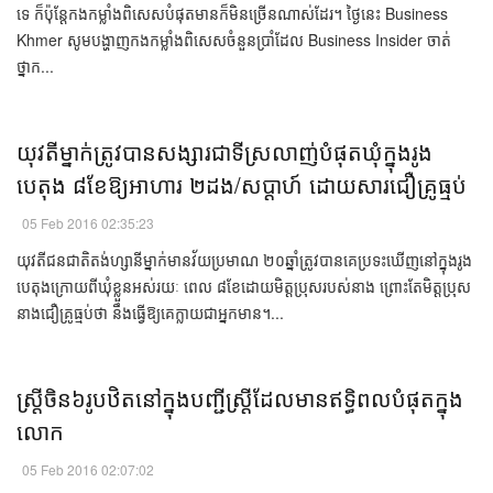
ទេ​ ក៏​ប៉ុន្តែ​កង​កម្លាំង​​ពិសេស​បំផុត​​មាន​ក៏​មិន​ច្រើន​ណាស់​ដែរ។ ​ថ្ងៃ​នេះ​ Business
Khmer សូម​បង្ហាញ​កង​កម្លាំង​ពិសេស​​ចំនួន​ប្រាំ​ដែល​ Business Insider ​ចាត់​
ថ្នាក...
​​​យុវតី​​ម្នាក់​ត្រូវ​បាន​សង្សារ​​ជា​ទី​ស្រលាញ់​បំផុត​ឃុំ​ក្នុង​​​​រូង​​
បេតុង​​​ ៨​ខែ​​ឱ្យ​អាហារ​ ២​ដង/សប្ដាហ៍​​​ ដោយ​សារ​ជឿ​គ្រូ​ធ្មប់​​
05 Feb 2016 02:35:23
​យុវតី​​ជនជាតិ​តង់ហ្សានី​ម្នាក់​មាន​វ័យ​ប្រមាណ​ ២០​ឆ្នាំ​​ត្រូវ​បាន​​គេ​ប្រទះ​​ឃើញ​នៅ​ក្នុង​រូង​
បេតុង​ក្រោយ​ពី​ឃុំ​ខ្លួន​​អស់​រយៈ ពេល​ ៨​ខែ​​ដោយ​​មិត្ត​​ប្រុស​របស់​នាង​ ព្រោះ​តែ​​​មិត្ត​ប្រុស​
នាង​​ជឿ​គ្រូ​ធ្មប់​ថា​ នឹង​ធ្វើ​ឱ្យ​គេ​ក្លាយ​ជា​អ្នក​មាន។...
ស្រ្តីចិន៦រូប​ឋិតនៅ​ក្នុង​បញ្ជី​ស្ត្រី​ដែល​មាន​ឥទ្ធិពល​បំផុត​ក្នុង​
លោក​
05 Feb 2016 02:07:02