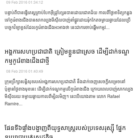
09 Feb 2016 01:34:12
បន្ទាប់​​ពី​បាន​ធ្វើ​តេស្ត​គ្រាប់​បែក​អ៊ីដ្រូហ្សែន​បាន​ដោយ​ជោគជ័យ​ កាល​ពី​ថ្ងៃ​អាទិត្យ​កន្លង​
ទៅ​កូរ៉េខាងជើង​បាន​សាកល្បង​មីស៊ីល​បាញ់​នាំ​ផ្លូវ​ដោយ​រ៉ុកកែត​​ចម្ងាយ​ឆ្ងាយ​ដែល​​ប្រើ​
បច្ចេកវិទ្យា​ខ្ពស់​ដែល​កូរ៉េខាងជើង​អះអាង​ថា​ នេះ​ជា​ការ​ចាប់​ផ្ដើម​កម្មវ...
​​អង្គការ​សហប្រជាជាតិ​ ​​ត្រៀម​ខ្លួន​ជា​ស្រេច​ ​ដើម្បី​ដាក់​ទណ្ឌ
កម្ម​កូរ៉េខាងជើង​​ជា​ថ្មី​​
08 Feb 2016 01:40:49
​ក្រុមប្រឹក្សាសន្តិសុខ​របស់​អង្គការ​សហប្រជាជាតិ​ ​នឹង​ដាក់​ចេញ​សេចក្ដី​សម្រេច​នៅ​
ប៉ុន្មាន​ថ្ងៃ​ខាង​មុខ​នេះ ​ដើម្បី​ដាក់​ទណ្ឌកម្ម​លើ​កូរ៉េខាងជើង​ ​​ក្រោយ​ពេល​បាញ់​សាកល្បង​​
មីស៊ីល​រយៈ​ចម្ងាយ​ឆ្ងាយ​កាល​ពី​ម្សិលមិញ​។​ ​នេះ​បើ​យោង​តាម​ ​លោក​ Rafael
Ramire...
ផែនទី​៦​​​ផ្ទាំង​​​​បង្ហាញ​ពី​យុទ្ធសាស្ត្រ​របស់​ប្រទេស​រុស្ស៊ី ​​​ផ្នែក​
នយោបាយ​​&សេដ្ឋកិច្ច​​