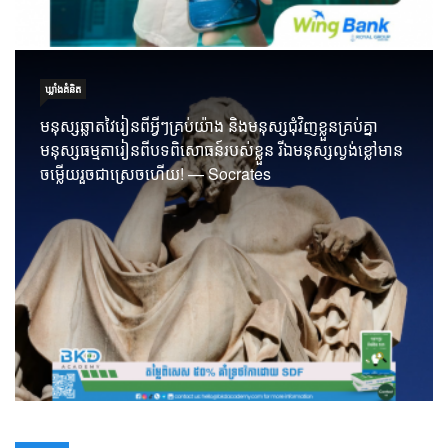
ឃ្លាំង​គំនិត
មនុស្សឆ្លាតវៃរៀនពីអ្វីៗគ្រប់យ៉ាង និងមនុស្សជុំវិញខ្លួនគ្រប់គ្នា
មនុស្សធម្មតារៀនពីបទពិសោធន៍របស់ខ្លួន រីឯមនុស្សល្ងង់ខ្លៅមាន
ចម្លើយរួចជាស្រេចហើយ! — Socrates