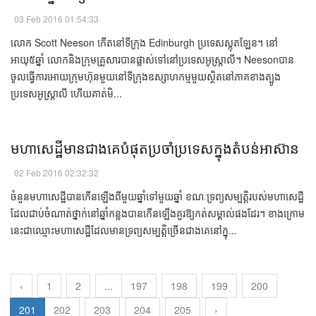
03 Feb 2016 01:54:33
លោក Scott Neeson កើត​នៅ​ទីក្រុង Edinburgh ប្រទេស​ស្កុតឡែន​។ នៅ
អាយុ៥ឆ្នាំ​ លោក​និង​ក្រុម​គ្រួសារ​បាន​ផ្លាស់​ទៅ​នៅ​ប្រទេស​អូស្រ្តាលី។ Neesonបាន​
ចូល​ធ្វើការ​អោយ​ក្រុមហ៊ុន​មួយ​នៅ​ទីក្រុង​ឧស្សាហកម្ម​មួយ​ស្ថិត​នៅ​ភាគ​ខាងត្បូង​
ប្រទេស​អូស្ត្រាលី ហើយ​គាត់​មិ...
​មហាសេដ្ឋី​​​មាន​ជាង​គេ​បំផុត​​ប្រចាំ​ប្រទេស​ក្នុង​តំបន់​អាស៊ាន​ ​​
02 Feb 2016 02:32:32
​ចំនួន​មហាសេដ្ឋី​បាន​កើន​ឡើង​ពី​មួយ​ឆ្នាំ​ទៅ​មួយ​ឆ្នាំ​​ ខណៈ​ទ្រព្យ​សម្បត្តិ​របស់​មហាសេដ្ឋី​​
ដែល​ជាប់​ចំណាត់​ថ្នាក់​នៅ​ឆ្នាំ​កន្លង​បាន​កើន​ឡើង​គួរ​ឱ្យ​កត់​សម្គាល់​ផង​ដែរ។ ​ខាង​ក្រោម​
នេះ​ជា​​ឈ្មោះ​មហាសេដ្ឋី​ដែល​មាន​ទ្រព្យ​សម្បត្តិ​ច្រើន​ជាង​គេ​នៅ​ក្នុ...
‹
1
2
...
197
198
199
200
201
202
203
204
205
›