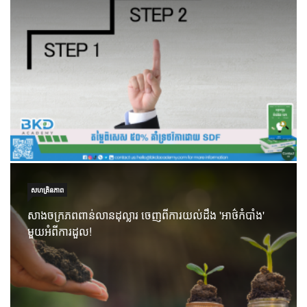
សហគ្រិនភាព
សាងចក្រភពពាន់លានដុល្លារ ចេញពីការយល់ដឹង 'អាថ៌កំបាំង'
មួយអំពីការដួល!